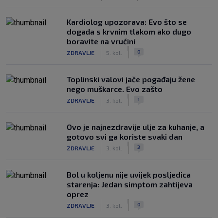
Kardiolog upozorava: Evo što se
događa s krvnim tlakom ako dugo
boravite na vrućini
|
|
0
ZDRAVLJE
5. kol.
Toplinski valovi jače pogađaju žene
nego muškarce. Evo zašto
|
|
1
ZDRAVLJE
3. kol.
Ovo je najnezdravije ulje za kuhanje, a
gotovo svi ga koriste svaki dan
|
|
3
ZDRAVLJE
3. kol.
Bol u koljenu nije uvijek posljedica
starenja: Jedan simptom zahtijeva
oprez
|
|
0
ZDRAVLJE
3. kol.