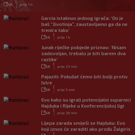
|
SK
prije 1 h
Garcia istaknuo jednog igrača: ‘On je
baš “životinja”, zaustavljamo ga da ne
trenira tako’
|
SK
prije 1 h
Junak riječke pobjede priznao: ‘Nisam
zadovoljan, trebalo je biti barem dva
razlike’
|
SK
prije 23 min
Pajaziti: Pokušat ćemo biti bolji protiv
Istre
|
SK
prije 5 min
Evo kako su igrali potencijalni suparnici
Hajduka i Rijeke u Konferencijskoj ligi
|
SK
prije 26 min
Lijepa zarada smiješi se Hajduku: Evo
koji iznos će zaraditi ako prođu Žalgiris
|