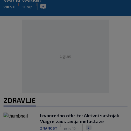
|
|
4
VIJESTI
11. srp.
Oglas
ZDRAVLJE
Izvanredno otkriće: Aktivni sastojak
Viagre zaustavlja metastaze
|
|
2
ZNANOST
prije 16 h