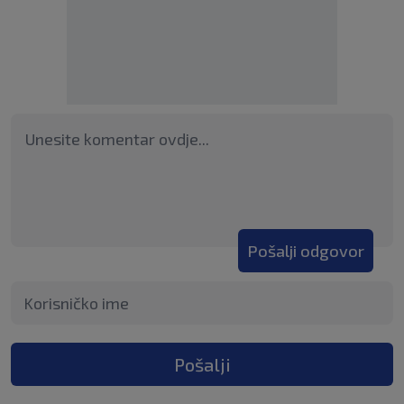
Pošalji odgovor
Pošalji