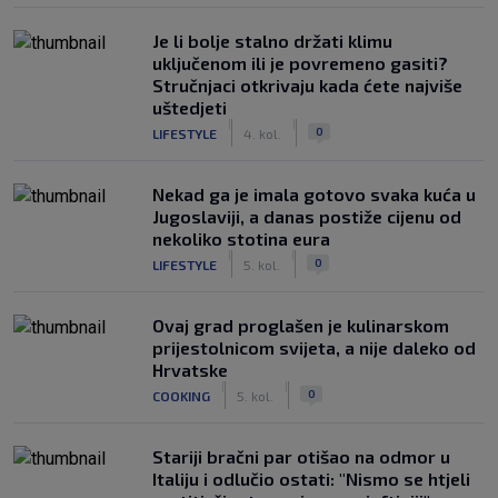
Je li bolje stalno držati klimu
uključenom ili je povremeno gasiti?
Stručnjaci otkrivaju kada ćete najviše
uštedjeti
|
|
0
LIFESTYLE
4. kol.
Nekad ga je imala gotovo svaka kuća u
Jugoslaviji, a danas postiže cijenu od
nekoliko stotina eura
|
|
0
LIFESTYLE
5. kol.
Ovaj grad proglašen je kulinarskom
prijestolnicom svijeta, a nije daleko od
Hrvatske
|
|
0
COOKING
5. kol.
Stariji bračni par otišao na odmor u
Italiju i odlučio ostati: "Nismo se htjeli