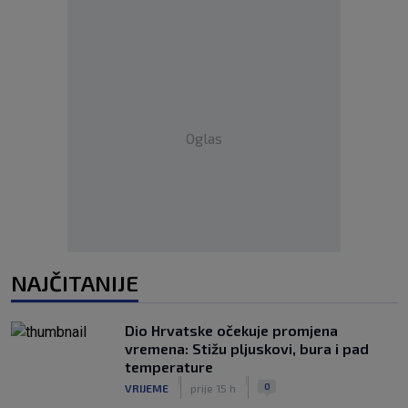
Oglas
NAJČITANIJE
Dio Hrvatske očekuje promjena
vremena: Stižu pljuskovi, bura i pad
temperature
|
|
0
VRIJEME
prije 15 h