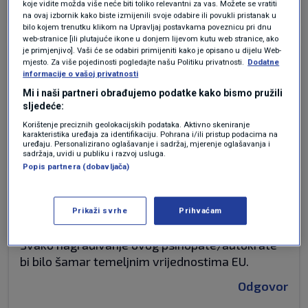
koje vidite možda više neće biti toliko relevantni za vas. Možete se vratiti
na ovaj izbornik kako biste izmijenili svoje odabire ili povukli pristanak u
bilo kojem trenutku klikom na Upravljaj postavkama poveznicu pri dnu
web-stranice [ili plutajuće ikone u donjem lijevom kutu web stranice, ako
je primjenjivo]. Vaši će se odabiri primijeniti kako je opisano u dijelu Web-
prije 5 tjedana
Darko
mjesto. Za više pojedinosti pogledajte našu Politiku privatnosti.
Dodatne
informacije o vašoj privatnosti
Mi i naši partneri obrađujemo podatke kako bismo pružili
Vece glavobolje od Orbana, znao bi Vučić. To
sljedeće:
postaviti , pa bi se u eu čudili nakon….
Korištenje preciznih geolokacijskih podataka. Aktivno skeniranje
karakteristika uređaja za identifikaciju. Pohrana i/ili pristup podacima na
Odgovor
uređaju. Personalizirano oglašavanje i sadržaj, mjerenje oglašavanja i
sadržaja, uvidi u publiku i razvoj usluga.
Popis partnera (dobavljača)
prije 5 tjedana
Srbin
Prikaži svrhe
Prihvaćam
Svako nagrađivanje ovog psihopate/autokrate
bi bilo šamar temeljnim vrijednostima EU.
Odgovor