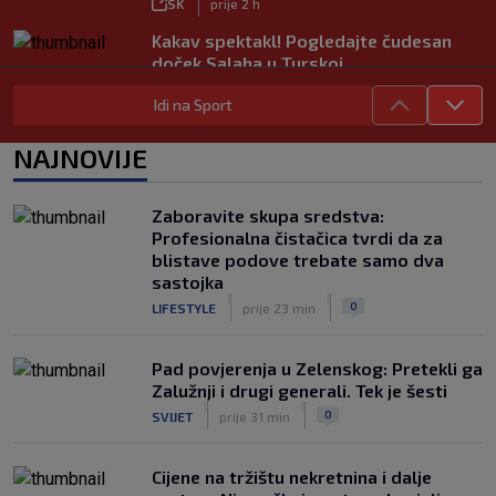
SK
prije 2 h
Kakav spektakl! Pogledajte čudesan
doček Salaha u Turskoj
|
SK
prije 53 min
Idi na Sport
Neočekivani problemi za Dinamo:
Mišićeva zamjena zapela u Beogradu
NAJNOVIJE
|
SK
prije 1 h
Zaboravite skupa sredstva:
Profesionalna čistačica tvrdi da za
blistave podove trebate samo dva
sastojka
|
|
0
LIFESTYLE
prije 23 min
Pad povjerenja u Zelenskog: Pretekli ga
Zalužnji i drugi generali. Tek je šesti
|
|
0
SVIJET
prije 31 min
Cijene na tržištu nekretnina i dalje