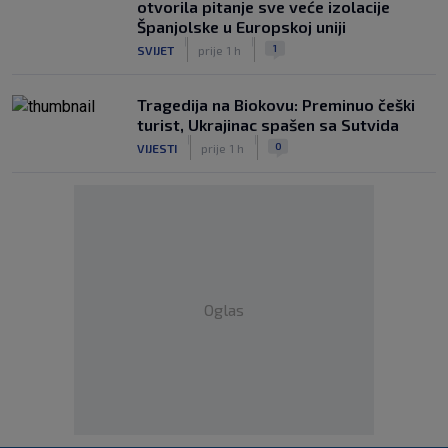
otvorila pitanje sve veće izolacije
Španjolske u Europskoj uniji
|
|
1
SVIJET
prije 1 h
Tragedija na Biokovu: Preminuo češki
turist, Ukrajinac spašen sa Sutvida
|
|
0
VIJESTI
prije 1 h
Oglas