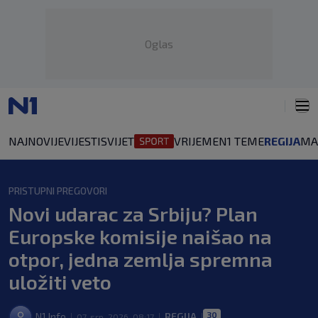
Oglas
NAJNOVIJE
VIJESTI
SVIJET
VRIJEME
N1 TEME
REGIJA
MA
PRISTUPNI PREGOVORI
Novi udarac za Srbiju? Plan
Europske komisije naišao na
otpor, jedna zemlja spremna
uložiti veto
30
N1 Info
REGIJA
07. srp. 2026. 08:17
|
|
|