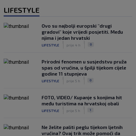
LIFESTYLE
Ovo su najbolji europski "drugi
gradovi" koje vrijedi posjetiti. Među
njima i jedan hrvatski
|
|
0
LIFESTYLE
prije 4 h
Prirodni fenomen u susjedstvu pruža
spas od vrućina, u špilji tijekom cijele
godine 11 stupnjeva
|
|
0
LIFESTYLE
prije 5 h
FOTO, VIDEO/ Kupanje s konjima hit
među turistima na hrvatskoj obali
|
|
1
LIFESTYLE
prije 5 h
Ne želite paliti peglu tijekom ljetnih
vrućina? Ovaj trik može pomoći da