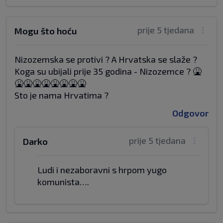
prije 5 tjedana
Mogu što hoću
Nizozemska se protivi ? A Hrvatska se slaže ?
Koga su ubijali prije 35 godina - Nizozemce ? 🤮
🤮🤮🤮🤮🤮🤮🤮🤮
Sto je nama Hrvatima ?
Odgovor
prije 5 tjedana
Darko
Ludi i nezaboravni s hrpom yugo
komunista….