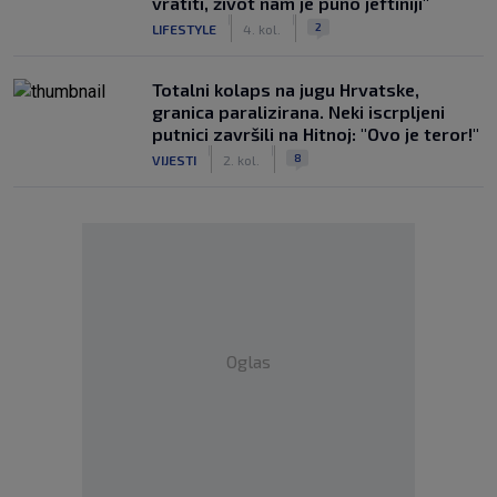
vratiti, život nam je puno jeftiniji"
|
|
2
LIFESTYLE
4. kol.
Totalni kolaps na jugu Hrvatske,
granica paralizirana. Neki iscrpljeni
putnici završili na Hitnoj: "Ovo je teror!"
|
|
8
VIJESTI
2. kol.
Oglas