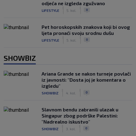
odjeća ne izgleda zgužvano
|
|
0
LIFESTYLE
5. kol.
Pet horoskopskih znakova koji bi ovog
ljeta pronaći svoju srodnu dušu
|
|
0
LIFESTYLE
5. kol.
SHOWBIZ
Ariana Grande se nakon turneje povlači
iz javnosti: "Dosta joj je komentara o
izgledu"
|
|
0
SHOWBIZ
4. kol.
Slavnom bendu zabranili ulazak u
Singapur zbog podrške Palestini:
"Nadrealno iskustvo"
|
|
0
SHOWBIZ
3. kol.