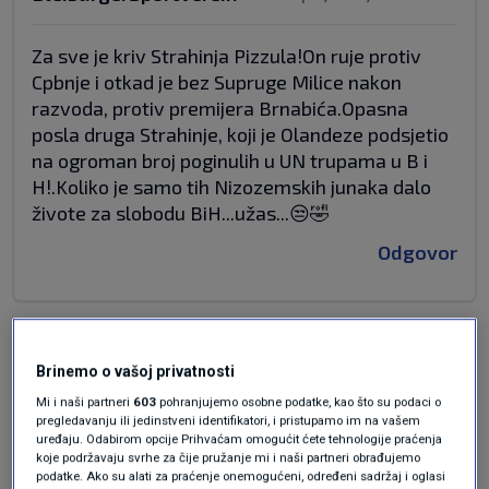
Za sve je kriv Strahinja Pizzula!On ruje protiv
Cpbnje i otkad je bez Supruge Milice nakon
razvoda, protiv premijera Brnabića.Opasna
posla druga Strahinje, koji je Olandeze podsjetio
na ogroman broj poginulih u UN trupama u B i
H!.Koliko je samo tih Nizozemskih junaka dalo
živote za slobodu BiH...užas...😒🤣
Odgovor
prije 5 tjedana
Jura
Brinemo o vašoj privatnosti
Mi i naši partneri
603
pohranjujemo osobne podatke, kao što su podaci o
Mislim da ovi što su protiv čine veliku uslugu
pregledavanju ili jedinstveni identifikatori, i pristupamo im na vašem
Srbiji.
uređaju. Odabirom opcije Prihvaćam omogućit ćete tehnologije praćenja
koje podržavaju svrhe za čije pružanje mi i naši partneri obrađujemo
podatke. Ako su alati za praćenje onemogućeni, određeni sadržaj i oglasi
Odgovor