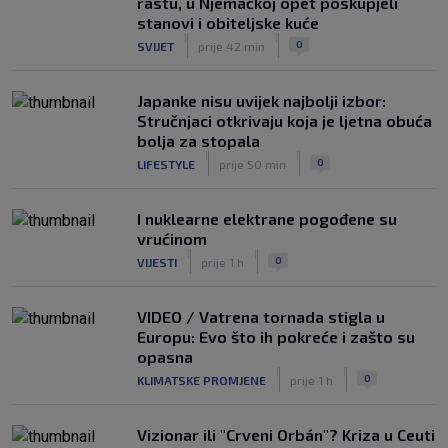
rastu, u Njemačkoj opet poskupjeli
stanovi i obiteljske kuće
|
|
0
SVIJET
prije 42 min
Japanke nisu uvijek najbolji izbor:
Stručnjaci otkrivaju koja je ljetna obuća
bolja za stopala
|
|
0
LIFESTYLE
prije 50 min
I nuklearne elektrane pogođene su
vrućinom
|
|
0
VIJESTI
prije 1 h
VIDEO / Vatrena tornada stigla u
Europu: Evo što ih pokreće i zašto su
opasna
|
|
0
KLIMATSKE PROMJENE
prije 1 h
Vizionar ili "Crveni Orbán"? Kriza u Ceuti