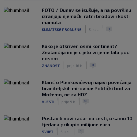
FOTO / Dunav se isušuje, a na površinu
izranjaju njemački ratni brodovi i kosti
mamuta
|
|
1
KLIMATSKE PROMJENE
5. kol.
Kako je otkriven osmi kontinent?
Zealandija im je cijelo vrijeme bila pod
nosom
|
|
0
ZNANOST
prije 16 h
Klarić o Plenkovićevoj najavi povećanja
braniteljskih mirovina: Politički bod za
Možemo, ne za HDZ
|
|
16
VIJESTI
prije 9 h
Postavili novi radar na cesti, u samo 10
tjedana prikupio milijune eura
|
|
1
SVIJET
5. kol.