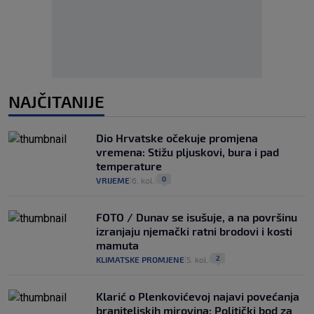
NAJČITANIJE
Dio Hrvatske očekuje promjena
vremena: Stižu pljuskovi, bura i pad
temperature
0
VRIJEME
6. kol.
|
|
FOTO / Dunav se isušuje, a na površinu
izranjaju njemački ratni brodovi i kosti
mamuta
2
KLIMATSKE PROMJENE
5. kol.
|
|
Klarić o Plenkovićevoj najavi povećanja
braniteljskih mirovina: Politički bod za