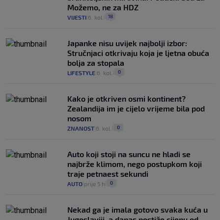
Možemo, ne za HDZ
18
VIJESTI
6. kol.
|
|
Japanke nisu uvijek najbolji izbor:
Stručnjaci otkrivaju koja je ljetna obuća
bolja za stopala
0
LIFESTYLE
6. kol.
|
|
Kako je otkriven osmi kontinent?
Zealandija im je cijelo vrijeme bila pod
nosom
0
ZNANOST
6. kol.
|
|
Auto koji stoji na suncu ne hladi se
najbrže klimom, nego postupkom koji
traje petnaest sekundi
0
AUTO
prije 5 h
|
|
Nekad ga je imala gotovo svaka kuća u
Jugoslaviji, a danas postiže cijenu od