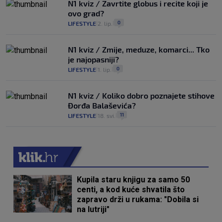
N1 kviz / Zavrtite globus i recite koji je
ovo grad?
0
LIFESTYLE
2. lip.
|
|
N1 kviz / Zmije, meduze, komarci... Tko
je najopasniji?
0
LIFESTYLE
1. lip.
|
|
N1 kviz / Koliko dobro poznajete stihove
Đorđa Balaševića?
11
LIFESTYLE
18. svi.
|
|
Kupila staru knjigu za samo 50
centi, a kod kuće shvatila što
zapravo drži u rukama: "Dobila si
na lutriji"