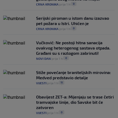
0
CRNA KRONIKA
prije 1 h
|
|
Serijski piroman u istom danu izazvao
pet požara u Istri. Uhićen je
0
CRNA KRONIKA
prije 1 h
|
|
Vučković: Ne postoji hitna sanacija
ovakvog heterogenog sastava otpada.
Građani su s razlogom zabrinuti!
0
NOVI DAN
prije 1 h
|
|
Stiže povećanje braniteljskih mirovina:
Medved predstavio detalje
11
VIJESTI
prije 1 h
|
|
Obavijest ZET-a: Mijenjaju se trase četiri
tramvajske linije, dio Savske bit će
zatvoren
0
VIJESTI
prije 1 h
|
|