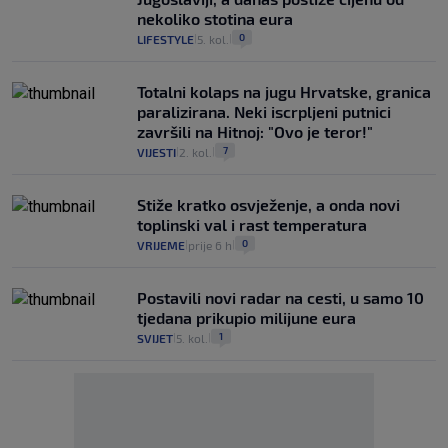
nekoliko stotina eura
0
LIFESTYLE
5. kol.
|
|
Totalni kolaps na jugu Hrvatske, granica
paralizirana. Neki iscrpljeni putnici
završili na Hitnoj: "Ovo je teror!"
7
VIJESTI
2. kol.
|
|
Stiže kratko osvježenje, a onda novi
toplinski val i rast temperatura
0
VRIJEME
prije 6 h
|
|
Postavili novi radar na cesti, u samo 10
tjedana prikupio milijune eura
1
SVIJET
5. kol.
|
|