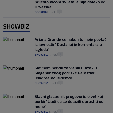
prijestolnicom svijeta, a nije daleko od
Hrvatske
0
COOKING
5. kol.
|
|
SHOWBIZ
Ariana Grande se nakon turneje povlači
iz javnosti: "Dosta joj je komentara o
izgledu"
0
SHOWBIZ
4. kol.
|
|
Slavnom bendu zabranili ulazak u
Singapur zbog podrške Palestini:
"Nadrealno iskustvo"
0
SHOWBIZ
3. kol.
|
|
Slavni glazbenik progovorio o velikoj
borbi: "Ljudi su se dolazili oprostiti od
mene"
0
SHOWBIZ
3. kol.
|
|