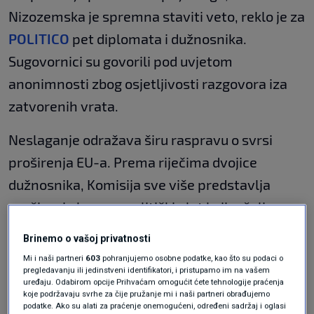
Nizozemska je spremna staviti veto, reklo je za
POLITICO
pet diplomata i dužnosnika.
Sugovornici su govorili pod uvjetom
anonimnosti zbog osjetljivosti razgovora iza
zatvorenih vrata.
Neslaganje odražava širu raspravu o svrsi
proširenja EU-a. Prema riječima dvojice
dužnosnika, Komisija sve više predstavlja
proširenje kao geopolitički alat kojim želi
potaknuti zemlje u europskom susjedstvu na
Brinemo o vašoj privatnosti
jače povezivanje s Europom i udaljavanje od
Mi i naši partneri
603
pohranjujemo osobne podatke, kao što su podaci o
pregledavanju ili jedinstveni identifikatori, i pristupamo im na vašem
suparničkih sila. No neke države članice
uređaju. Odabirom opcije Prihvaćam omogućit ćete tehnologije praćenja
strahuju da bi kandidatkinje mogle biti
koje podržavaju svrhe za čije pružanje mi i naši partneri obrađujemo
podatke. Ako su alati za praćenje onemogućeni, određeni sadržaj i oglasi