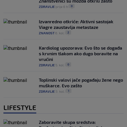
Znanstvenici su možda otkrili zašto
0
ZDRAVLJE
prije 6 h
|
|
Izvanredno otkriće: Aktivni sastojak
Viagre zaustavlja metastaze
2
ZNANOST
6. kol.
|
|
Kardiolog upozorava: Evo što se događa
s krvnim tlakom ako dugo boravite na
vrućini
0
ZDRAVLJE
5. kol.
|
|
Toplinski valovi jače pogađaju žene nego
muškarce. Evo zašto
1
ZDRAVLJE
3. kol.
|
|
LIFESTYLE
Zaboravite skupa sredstva: