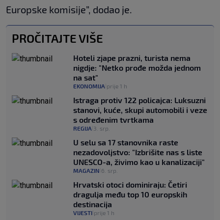
Europske komisije”, dodao je.
PROČITAJTE VIŠE
Hoteli zjape prazni, turista nema
nigdje: "Netko prođe možda jednom
na sat"
EKONOMIJA
prije 1 h
|
Istraga protiv 122 policajca: Luksuzni
stanovi, kuće, skupi automobili i veze
s određenim tvrtkama
REGIJA
3. srp.
|
U selu sa 17 stanovnika raste
nezadovoljstvo: "Izbrišite nas s liste
UNESCO-a, živimo kao u kanalizaciji"
MAGAZIN
6. srp.
|
Hrvatski otoci dominiraju: Četiri
dragulja među top 10 europskih
destinacija
VIJESTI
prije 1 h
|