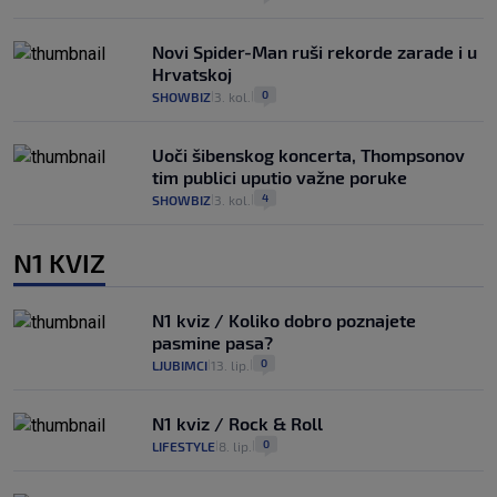
Novi Spider-Man ruši rekorde zarade i u
Hrvatskoj
0
SHOWBIZ
3. kol.
|
|
Uoči šibenskog koncerta, Thompsonov
tim publici uputio važne poruke
4
SHOWBIZ
3. kol.
|
|
N1 KVIZ
N1 kviz / Koliko dobro poznajete
pasmine pasa?
0
LJUBIMCI
13. lip.
|
|
N1 kviz / Rock & Roll
0
LIFESTYLE
8. lip.
|
|