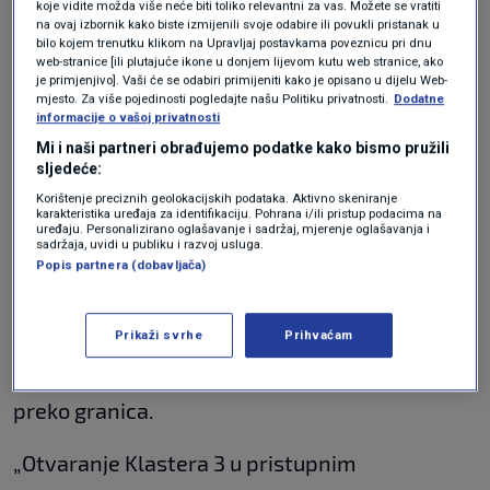
nagrađene prije nego što ostvare dovoljan
koje vidite možda više neće biti toliko relevantni za vas. Možete se vratiti
na ovaj izbornik kako biste izmijenili svoje odabire ili povukli pristanak u
napredak u području demokracije i pravosuđa.
bilo kojem trenutku klikom na Upravljaj postavkama poveznicu pri dnu
web-stranice [ili plutajuće ikone u donjem lijevom kutu web stranice, ako
je primjenjivo]. Vaši će se odabiri primijeniti kako je opisano u dijelu Web-
mjesto. Za više pojedinosti pogledajte našu Politiku privatnosti.
Dodatne
Bruxelles reže sredstva BiH i Srbiji,
informacije o vašoj privatnosti
novac odlazi susjedima koji brže
napreduju
Mi i naši partneri obrađujemo podatke kako bismo pružili
REGIJA
2. srp.
|
sljedeće:
Korištenje preciznih geolokacijskih podataka. Aktivno skeniranje
karakteristika uređaja za identifikaciju. Pohrana i/ili pristup podacima na
uređaju. Personalizirano oglašavanje i sadržaj, mjerenje oglašavanja i
Otvaranjem trećeg klastera započeli bi
sadržaja, uvidi u publiku i razvoj usluga.
pregovori o usklađivanju srbijanskih pravila o
Popis partnera (dobavljača)
prekograničnim uslugama s jedinstvenim
Prikaži svrhe
Prihvaćam
tržištem EU-a, uključujući priznavanje stručnih
kvalifikacija i mjere za olakšavanje poslovanja
preko granica.
„Otvaranje Klastera 3 u pristupnim