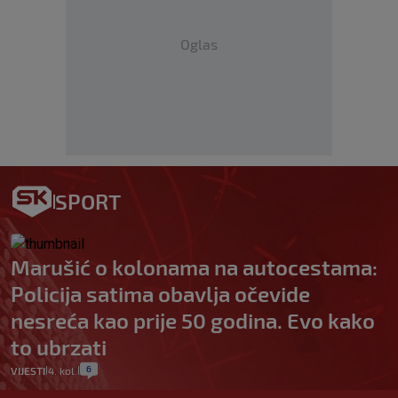
Oglas
SPORT
Marušić o kolonama na autocestama:
Policija satima obavlja očevide
nesreća kao prije 50 godina. Evo kako
to ubrzati
6
VIJESTI
4. kol.
|
|