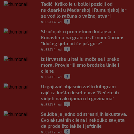
Tadić: Krško je u boljoj poziciji od
nuklearki u Mađarskoj i Rumunjskoj jer
se vodilo računa o važnoj stvari
5
VIJESTI
4. kol.
|
|
Stručnjak o prometnom kolapsu u
Konavlima na granici s Crnom Gorom:
"Idućeg ljeta bit će još gore"
3
VIJESTI
4. kol.
|
|
Iz Hrvatske u Italiju može se i preko
mora. Provjerili smo brodske linije i
cijene
2
VIJESTI
3. kol.
|
|
Uzgajivač objasnio zašto kilogram
rajčica košta deset eura: "Nećete ih
vidjeti na akcijama u trgovinama"
8
VIJESTI
3. kol.
|
|
Selidba je jedno od stresnijih iskustava.
Evo aktualnih cijena i nekoliko savjeta
da prođe što lakše i jeftinije
0
VIJESTI
2. kol.
|
|