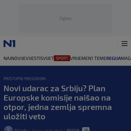
Oglas
NAJNOVIJE
VIJESTI
SVIJET
VRIJEME
N1 TEME
REGIJA
MAG
PRISTUPNI PREGOVORI
Novi udarac za Srbiju? Plan
Europske komisije naišao na
otpor, jedna zemlja spremna
uložiti veto
30
N1 Info
REGIJA
07. srp. 2026. 08:17
|
|
|