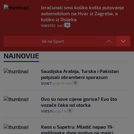
Izračunali smo koliko košta putovanje
automobilom na Hvar iz Zagreba, a
koliko iz Osijeka
14
VIJESTI
2. kol.
|
|
"Kći je otišla na more, a zaboravila
zdravstvenu iskaznicu". Kakva su prava
Idi na Sport
pacijenata izvan mjesta prebivališta?
1
VIJESTI
1. kol.
NAJNOVIJE
|
|
Kako spriječiti nasilje? "Tako da glavni
junaci naših priča budu oni koji pomažu,
Saudijska Arabija, Turska i Pakistan
a ne oni koji su pobijedili nekoga"
potpisali obrambeni sporazum
2
VIJESTI
30. srp.
|
|
0
SVIJET
prije 14 min
|
|
Ovo su nove cijene goriva? Evo što
vozače čeka od utorka
0
VIJESTI
prije 1 h
|
|
Kaos u Supetru: Mladić napao 19-
godišnjaka zbog motiva na majici