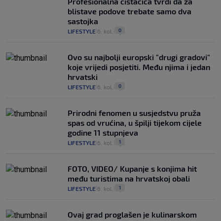
Profesionalna čistačica tvrdi da za
blistave podove trebate samo dva
sastojka
0
LIFESTYLE
6. kol.
|
|
Ovo su najbolji europski "drugi gradovi"
koje vrijedi posjetiti. Među njima i jedan
hrvatski
0
LIFESTYLE
6. kol.
|
|
Prirodni fenomen u susjedstvu pruža
spas od vrućina, u špilji tijekom cijele
godine 11 stupnjeva
1
LIFESTYLE
6. kol.
|
|
FOTO, VIDEO/ Kupanje s konjima hit
među turistima na hrvatskoj obali
1
LIFESTYLE
6. kol.
|
|
Ovaj grad proglašen je kulinarskom