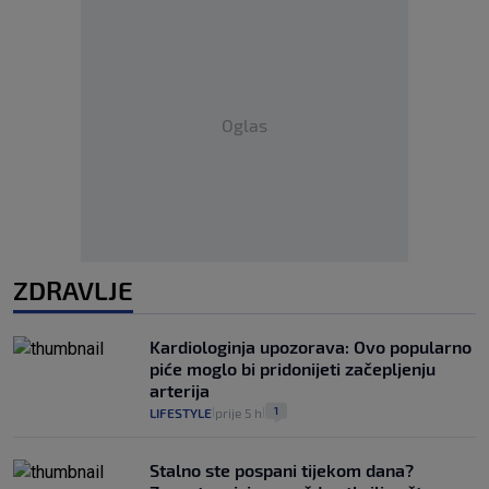
Oglas
ZDRAVLJE
Kardiologinja upozorava: Ovo popularno
piće moglo bi pridonijeti začepljenju
arterija
1
LIFESTYLE
prije 5 h
|
|
Stalno ste pospani tijekom dana?