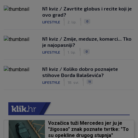
N1 kviz / Zavrtite globus i recite koji je
ovo grad?
|
|
0
LIFESTYLE
2. lip.
N1 kviz / Zmije, meduze, komarci... Tko
je najopasniji?
|
|
0
LIFESTYLE
1. lip.
N1 kviz / Koliko dobro poznajete
stihove Đorđa Balaševića?
|
|
11
LIFESTYLE
18. svi.
Vozačica tuži Mercedes jer ju je
"žigosao" znak poznate tvrtke: "To
su opekline drugog stupnja"