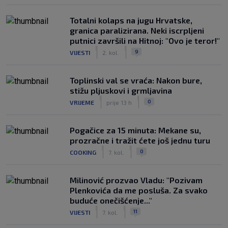
Totalni kolaps na jugu Hrvatske,
granica paralizirana. Neki iscrpljeni
putnici završili na Hitnoj: "Ovo je teror!"
|
|
9
VIJESTI
2. kol.
Toplinski val se vraća: Nakon bure,
stižu pljuskovi i grmljavina
|
|
0
VRIJEME
prije 13 h
Pogačice za 15 minuta: Mekane su,
prozračne i tražit ćete još jednu turu
|
|
0
COOKING
7. kol.
Milinović prozvao Vladu: "Pozivam
Plenkovića da me posluša. Za svako
buduće onečišćenje..."
|
|
11
VIJESTI
7. kol.