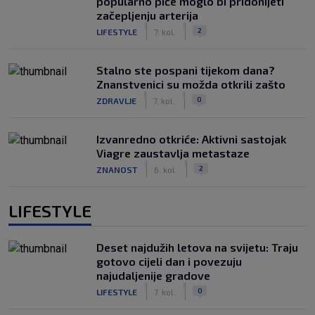
popularno piće moglo bi pridonijeti
začepljenju arterija
|
|
2
LIFESTYLE
7. kol.
Stalno ste pospani tijekom dana?
Znanstvenici su možda otkrili zašto
|
|
0
ZDRAVLJE
7. kol.
Izvanredno otkriće: Aktivni sastojak
Viagre zaustavlja metastaze
|
|
2
ZNANOST
6. kol.
LIFESTYLE
Deset najdužih letova na svijetu: Traju
gotovo cijeli dan i povezuju
najudaljenije gradove
|
|
0
LIFESTYLE
7. kol.