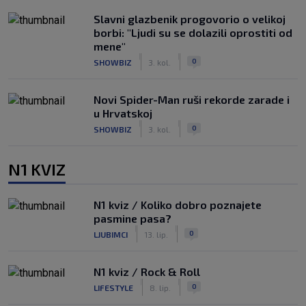
Slavni glazbenik progovorio o velikoj
borbi: "Ljudi su se dolazili oprostiti od
mene"
|
|
0
SHOWBIZ
3. kol.
Novi Spider-Man ruši rekorde zarade i
u Hrvatskoj
|
|
0
SHOWBIZ
3. kol.
N1 KVIZ
N1 kviz / Koliko dobro poznajete
pasmine pasa?
|
|
0
LJUBIMCI
13. lip.
N1 kviz / Rock & Roll
|
|
0
LIFESTYLE
8. lip.