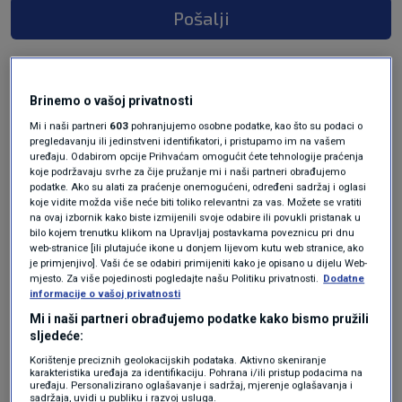
Pošalji
Brinemo o vašoj privatnosti
Mi i naši partneri
603
pohranjujemo osobne podatke, kao što su podaci o
pregledavanju ili jedinstveni identifikatori, i pristupamo im na vašem
uređaju. Odabirom opcije Prihvaćam omogućit ćete tehnologije praćenja
koje podržavaju svrhe za čije pružanje mi i naši partneri obrađujemo
podatke. Ako su alati za praćenje onemogućeni, određeni sadržaj i oglasi
koje vidite možda više neće biti toliko relevantni za vas. Možete se vratiti
Oglas
na ovaj izbornik kako biste izmijenili svoje odabire ili povukli pristanak u
bilo kojem trenutku klikom na Upravljaj postavkama poveznicu pri dnu
web-stranice [ili plutajuće ikone u donjem lijevom kutu web stranice, ako
je primjenjivo]. Vaši će se odabiri primijeniti kako je opisano u dijelu Web-
mjesto. Za više pojedinosti pogledajte našu Politiku privatnosti.
Dodatne
informacije o vašoj privatnosti
Mi i naši partneri obrađujemo podatke kako bismo pružili
sljedeće:
Korištenje preciznih geolokacijskih podataka. Aktivno skeniranje
karakteristika uređaja za identifikaciju. Pohrana i/ili pristup podacima na
uređaju. Personalizirano oglašavanje i sadržaj, mjerenje oglašavanja i
sadržaja, uvidi u publiku i razvoj usluga.