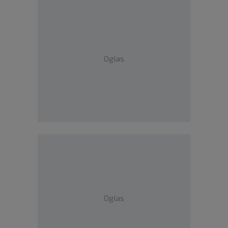
Oglas
Oglas