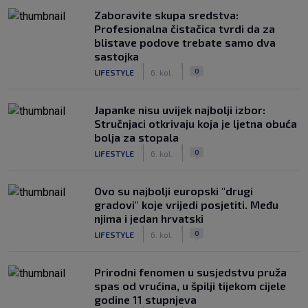
Zaboravite skupa sredstva:
Profesionalna čistačica tvrdi da za
blistave podove trebate samo dva
sastojka
|
|
0
LIFESTYLE
6. kol.
Japanke nisu uvijek najbolji izbor:
Stručnjaci otkrivaju koja je ljetna obuća
bolja za stopala
|
|
0
LIFESTYLE
6. kol.
Ovo su najbolji europski "drugi
gradovi" koje vrijedi posjetiti. Među
njima i jedan hrvatski
|
|
0
LIFESTYLE
6. kol.
Prirodni fenomen u susjedstvu pruža
spas od vrućina, u špilji tijekom cijele
godine 11 stupnjeva