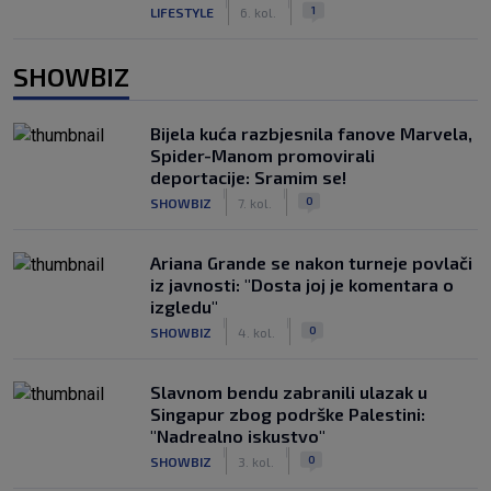
|
|
1
LIFESTYLE
6. kol.
SHOWBIZ
Bijela kuća razbjesnila fanove Marvela,
Spider-Manom promovirali
deportacije: Sramim se!
|
|
0
SHOWBIZ
7. kol.
Ariana Grande se nakon turneje povlači
iz javnosti: "Dosta joj je komentara o
izgledu"
|
|
0
SHOWBIZ
4. kol.
Slavnom bendu zabranili ulazak u
Singapur zbog podrške Palestini:
"Nadrealno iskustvo"
|
|
0
SHOWBIZ
3. kol.