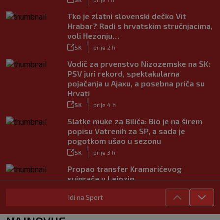
Tko je zlatni slovenski dečko Vit
Hrabar? Radi s hrvatskim stručnjacima,
voli Hezonju…
|
SK
prije 2 h
Vodič za prvenstvo Nizozemske na SK:
PSV juri rekord, spektakularna
pojačanja u Ajaxu, a posebna priča su
Hrvati
|
SK
prije 4 h
Slatke muke za Bilića: Bio je na širem
popisu Vatrenih za SP, a sada je
pogotkom ušao u sezonu
|
SK
prije 3 h
Propao transfer Kramarićevog
suigrača u Leipzig
|
SK
prije 2 h
Idi na Sport
Dinamov (potencijalni) suparnik u play-
offu Lige prvaka do pobjede u