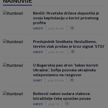
NAJNOVIJE
dramatičnoj završnici
|
SK
prije 2 h
Benčić: Hrvatska država dopustila je
Modrić se vraća u formu: U porazu
svoju kapitulaciju u korist privatnog
Milana protiv Chelseaja dobio veću
profita
minutažu
|
|
0
VIJESTI
prije 16 min
|
SK
prije 4 h
Predsjednik Sindikata: Neslužbeno,
teretni vlak prošao je kroz signal 'STOJ'
|
|
0
VIJESTI
prije 35 min
U Bugarskoj pao dron "kakav koristi
Ukrajina", Sofija pozvala ukrajinsku
veleposlanicu na razgovor
|
|
0
SVIJET
prije 52 min
Butković nakon sudara vlakova:
Istražitelje čeka opsežan posao
|
|
1
VIJESTI
prije 1 h