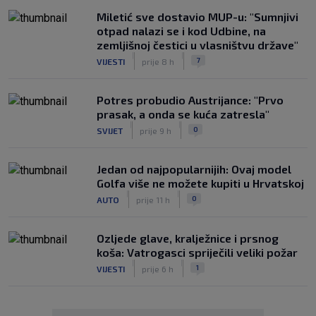
Miletić sve dostavio MUP-u: "Sumnjivi
otpad nalazi se i kod Udbine, na
zemljišnoj čestici u vlasništvu države"
|
|
7
VIJESTI
prije 8 h
Potres probudio Austrijance: "Prvo
prasak, a onda se kuća zatresla"
|
|
0
SVIJET
prije 9 h
Jedan od najpopularnijih: Ovaj model
Golfa više ne možete kupiti u Hrvatskoj
|
|
0
AUTO
prije 11 h
Ozljede glave, kralježnice i prsnog
koša: Vatrogasci spriječili veliki požar
|
|
1
VIJESTI
prije 6 h