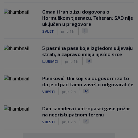
Oman i Iran blizu dogovora o
Hormuškom tjesnacu, Teheran: SAD nije
uključen u pregovore
|
|
1
SVIJET
prije 1 h
5 pasmina pasa koje izgledom ulijevaju
strah, a zapravo imaju nježno srce
|
|
0
LJUBIMCI
prije 1 h
Plenković: Oni koji su odgovorni za to
da je otpad tamo završio odgovarat će
|
|
12
VIJESTI
prije 2 h
Dva kanadera i vatrogasci gase požar
na nepristupačnom terenu
|
|
0
VIJESTI
prije 2 h