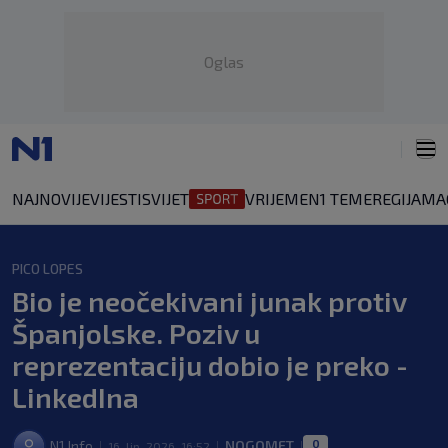
Oglas
NAJNOVIJE
VIJESTI
SVIJET
VRIJEME
N1 TEME
REGIJA
MA
PICO LOPES
Bio je neočekivani junak protiv
Španjolske. Poziv u
reprezentaciju dobio je preko -
LinkedIna
0
N1 Info
NOGOMET
16. lip. 2026. 16:52
|
|
|