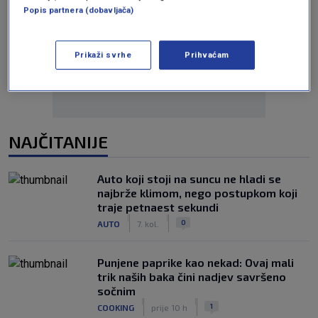
Popis partnera (dobavljača)
Oglas
Prikaži svrhe
Prihvaćam
NAJČITANIJE
Auto koji stoji na suncu ne hladi se
najbrže klimom, nego postupkom koji
traje petnaest sekundi
|
|
0
AUTO
7. kol.
Punjene paprike kao nekad: Ovaj mali
trik naših baka čini nadjev savršeno
sočnim
|
|
1
COOKING
prije 10 h