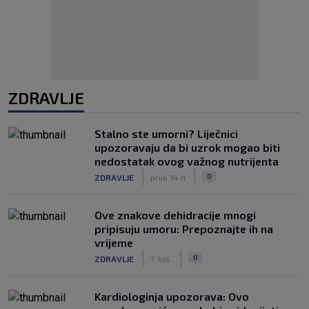
ZDRAVLJE
Stalno ste umorni? Liječnici
upozoravaju da bi uzrok mogao biti
nedostatak ovog važnog nutrijenta
|
|
0
ZDRAVLJE
prije 14 h
Ove znakove dehidracije mnogi
pripisuju umoru: Prepoznajte ih na
vrijeme
|
|
0
ZDRAVLJE
7. kol.
Kardiologinja upozorava: Ovo