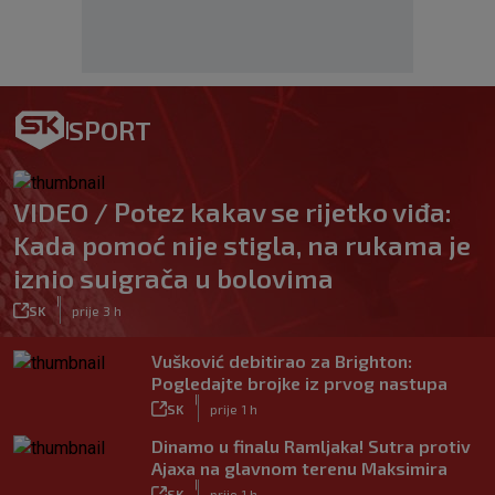
SPORT
VIDEO / Potez kakav se rijetko viđa:
Kada pomoć nije stigla, na rukama je
iznio suigrača u bolovima
|
SK
prije 3 h
Vušković debitirao za Brighton:
Pogledajte brojke iz prvog nastupa
|
SK
prije 1 h
Dinamo u finalu Ramljaka! Sutra protiv
Ajaxa na glavnom terenu Maksimira
|
SK
prije 1 h