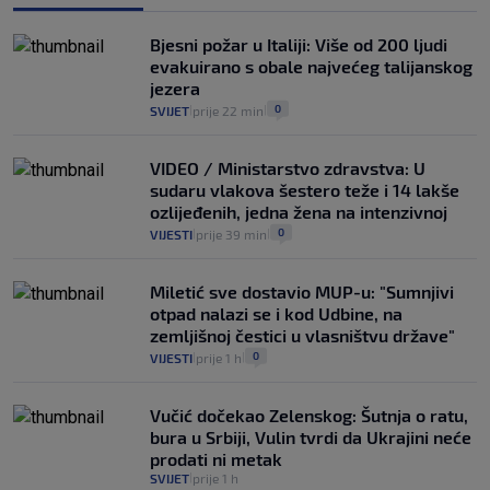
Izračunali smo koliko košta putovanje
automobilom na Hvar iz Zagreba, a
Bjesni požar u Italiji: Više od 200 ljudi
koliko iz Osijeka
evakuirano s obale najvećeg talijanskog
14
VIJESTI
2. kol.
|
|
jezera
0
SVIJET
prije 22 min
|
|
VIDEO / Ministarstvo zdravstva: U
sudaru vlakova šestero teže i 14 lakše
ozlijeđenih, jedna žena na intenzivnoj
0
VIJESTI
prije 39 min
|
|
Miletić sve dostavio MUP-u: "Sumnjivi
otpad nalazi se i kod Udbine, na
zemljišnoj čestici u vlasništvu države"
0
VIJESTI
prije 1 h
|
|
Vučić dočekao Zelenskog: Šutnja o ratu,
bura u Srbiji, Vulin tvrdi da Ukrajini neće
prodati ni metak
SVIJET
prije 1 h
|