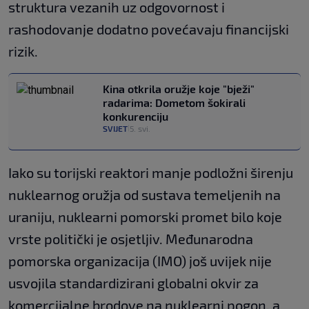
struktura vezanih uz odgovornost i
rashodovanje dodatno povećavaju financijski
rizik.
Kina otkrila oružje koje "bježi"
radarima: Dometom šokirali
konkurenciju
SVIJET
5. svi.
|
Iako su torijski reaktori manje podložni širenju
nuklearnog oružja od sustava temeljenih na
uraniju, nuklearni pomorski promet bilo koje
vrste politički je osjetljiv. Međunarodna
pomorska organizacija (IMO) još uvijek nije
usvojila standardizirani globalni okvir za
komercijalne brodove na nuklearni pogon, a