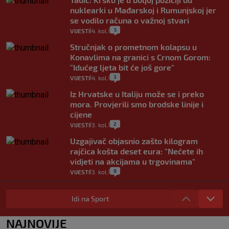
nuklearki u Mađarskoj i Rumunjskoj jer
se vodilo računa o važnoj stvari
5
VIJESTI
4. kol.
|
|
Stručnjak o prometnom kolapsu u
Konavlima na granici s Crnom Gorom:
"Idućeg ljeta bit će još gore"
3
VIJESTI
4. kol.
|
|
Iz Hrvatske u Italiju može se i preko
mora. Provjerili smo brodske linije i
cijene
2
VIJESTI
3. kol.
|
|
Uzgajivač objasnio zašto kilogram
rajčica košta deset eura: "Nećete ih
vidjeti na akcijama u trgovinama"
8
VIJESTI
3. kol.
|
|
Selidba je jedno od stresnijih iskustava.
Evo aktualnih cijena i nekoliko savjeta
Idi na Sport
da prođe što lakše i jeftinije
0
VIJESTI
2. kol.
NAJNOVIJE
|
|