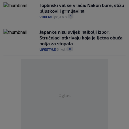
Toplinski val se vraća: Nakon bure, stižu
pljuskovi i grmljavina
0
VRIJEME
prije 6 h
|
|
Japanke nisu uvijek najbolji izbor:
Stručnjaci otkrivaju koja je ljetna obuća
bolja za stopala
0
LIFESTYLE
6. kol.
|
|
Oglas