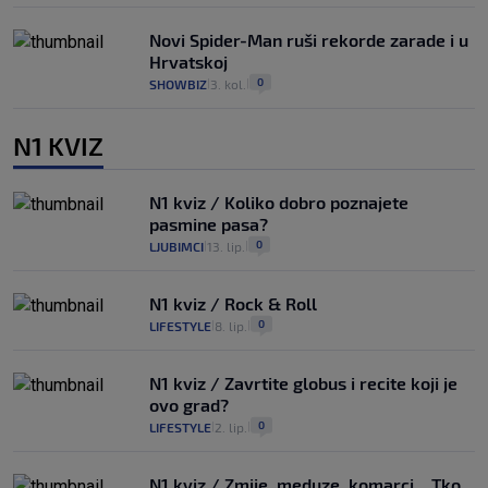
Novi Spider-Man ruši rekorde zarade i u
Hrvatskoj
0
SHOWBIZ
3. kol.
|
|
N1 KVIZ
N1 kviz / Koliko dobro poznajete
pasmine pasa?
0
LJUBIMCI
13. lip.
|
|
N1 kviz / Rock & Roll
0
LIFESTYLE
8. lip.
|
|
N1 kviz / Zavrtite globus i recite koji je
ovo grad?
0
LIFESTYLE
2. lip.
|
|
N1 kviz / Zmije, meduze, komarci... Tko