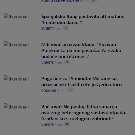
KLIMATSKE PROMJENE
5. kol.
|
|
Španjolska Italiji postavila ultimatum:
"Imate dva dana..."
0
SVIJET
7. kol.
|
|
Milinović prozvao Vladu: "Pozivam
Plenkovića da me posluša. Za svako
buduće onečišćenje..."
9
VIJESTI
7. kol.
|
|
Pogačice za 15 minuta: Mekane su,
prozračne i tražit ćete još jednu turu
0
COOKING
7. kol.
|
|
Vučković: Ne postoji hitna sanacija
ovakvog heterogenog sastava otpada.
Građani su s razlogom zabrinuti!
19
VIJESTI
7. kol.
|
|