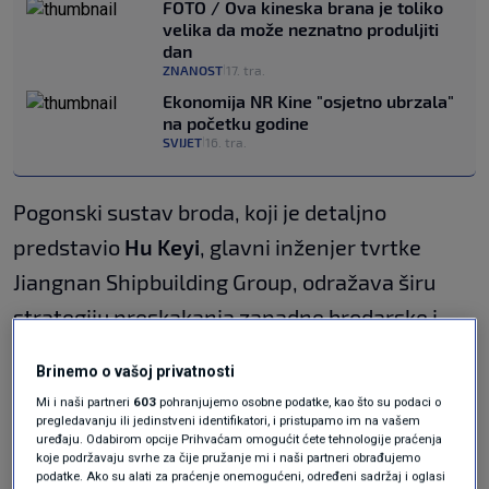
FOTO / Ova kineska brana je toliko
velika da može neznatno produljiti
dan
ZNANOST
17. tra.
|
Ekonomija NR Kine "osjetno ubrzala"
na početku godine
SVIJET
16. tra.
|
Pogonski sustav broda, koji je detaljno
predstavio
Hu Keyi
, glavni inženjer tvrtke
Jiangnan Shipbuilding Group, odražava širu
strategiju preskakanja zapadne brodarske i
energetske infrastrukture ulaganjem u
Brinemo o vašoj privatnosti
nuklearne tehnologije temeljene na toriju. Ti
Mi i naši partneri
603
pohranjujemo osobne podatke, kao što su podaci o
se napori podudaraju s agresivnim kineskim
pregledavanju ili jedinstveni identifikatori, i pristupamo im na vašem
uređaju. Odabirom opcije Prihvaćam omogućit ćete tehnologije praćenja
nastojanjima za energetskom neovisnošću i
koje podržavaju svrhe za čije pružanje mi i naši partneri obrađujemo
podatke. Ako su alati za praćenje onemogućeni, određeni sadržaj i oglasi