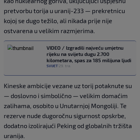
kao nuklearnog goriva, uključujući uspješnu
pretvorbu torija u uranij-233 — prekretnicu
kojoj se dugo težilo, ali nikada prije nije
ostvarena u velikim razmjerima.
VIDEO / Izgradili najveću umjetnu
rijeku na svijetu dugu 2.700
kilometara, spas za 185 milijuna ljudi
SVIJET
29. tra.
|
Kineske ambicije vezane uz torij potaknute su
— doslovno i simbolično — velikim domaćim
zalihama, osobito u Unutarnjoj Mongoliji. Te
rezerve nude dugoročnu sigurnost opskrbe,
dodatno izolirajući Peking od globalnih tržišta
uranija.