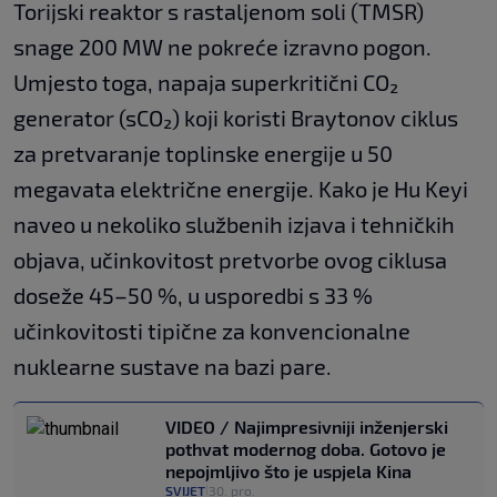
Torijski reaktor s rastaljenom soli (TMSR)
snage 200 MW ne pokreće izravno pogon.
Umjesto toga, napaja superkritični CO₂
generator (sCO₂) koji koristi Braytonov ciklus
za pretvaranje toplinske energije u 50
megavata električne energije. Kako je Hu Keyi
naveo u nekoliko službenih izjava i tehničkih
objava, učinkovitost pretvorbe ovog ciklusa
doseže 45–50 %, u usporedbi s 33 %
učinkovitosti tipične za konvencionalne
nuklearne sustave na bazi pare.
VIDEO / Najimpresivniji inženjerski
pothvat modernog doba. Gotovo je
nepojmljivo što je uspjela Kina
SVIJET
30. pro.
|