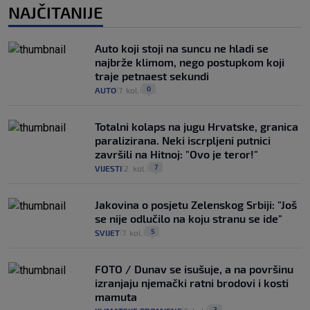
NAJČITANIJE
Auto koji stoji na suncu ne hladi se
najbrže klimom, nego postupkom koji
traje petnaest sekundi
0
AUTO
7. kol.
|
|
Totalni kolaps na jugu Hrvatske, granica
paralizirana. Neki iscrpljeni putnici
završili na Hitnoj: "Ovo je teror!"
7
VIJESTI
2. kol.
|
|
Jakovina o posjetu Zelenskog Srbiji: "Još
se nije odlučilo na koju stranu se ide"
5
SVIJET
7. kol.
|
|
FOTO / Dunav se isušuje, a na površinu
izranjaju njemački ratni brodovi i kosti
mamuta
2