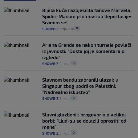
Bijela kuća razbjesnila fanove Marvela,
Spider-Manom promovirali deportacije:
Sramim se!
0
SHOWBIZ
prije 2 h
|
|
Ariana Grande se nakon turneje povlači
iz javnosti: "Dosta joj je komentara o
izgledu"
0
SHOWBIZ
4. kol.
|
|
Slavnom bendu zabranili ulazak u
Singapur zbog podrške Palestini:
"Nadrealno iskustvo"
0
SHOWBIZ
3. kol.
|
|
Slavni glazbenik progovorio o velikoj
borbi: "Ljudi su se dolazili oprostiti od
mene"
0
SHOWBIZ
3. kol.
|
|