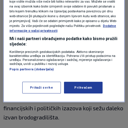
pomorskom dominacijom.
koje vidite možda više neće biti toliko relevantni za vas. Možete se vratiti
na ovaj izbornik kako biste izmijenili svoje odabire ili povukli pristanak u
bilo kojem trenutku klikom na Upravljaj postavkama poveznicu pri dnu
Pokretan torijem i
web-stranice [ili plutajuće ikone u donjem lijevom kutu web stranice, ako
je primjenjivo]. Vaši će se odabiri primijeniti kako je opisano u dijelu Web-
izgrađen za dugotrajnost
mjesto. Za više pojedinosti pogledajte našu Politiku privatnosti.
Dodatne
informacije o vašoj privatnosti
Mi i naši partneri obrađujemo podatke kako bismo pružili
Teretni brod na torij nije samo znanstveno
sljedeće:
dostignuće — on je i strateški signal. Ako bude
Korištenje preciznih geolokacijskih podataka. Aktivno skeniranje
karakteristika uređaja za identifikaciju. Pohrana i/ili pristup podacima na
uređaju. Personalizirano oglašavanje i sadržaj, mjerenje oglašavanja i
realiziran, mogao bi drastično smanjiti ugljični
sadržaja, uvidi u publiku i razvoj usluga.
Popis partnera (dobavljača)
otisak pomorskog tereta, ukloniti potrebu za
redovitom nadopunom goriva i omogućiti
Prikaži svrhe
Prihvaćam
dugoročne autonomne operacije na oceanima.
No inicijativa je također puna inženjerskih,
financijskih i političkih izazova koji sežu daleko
izvan brodogradilišta.