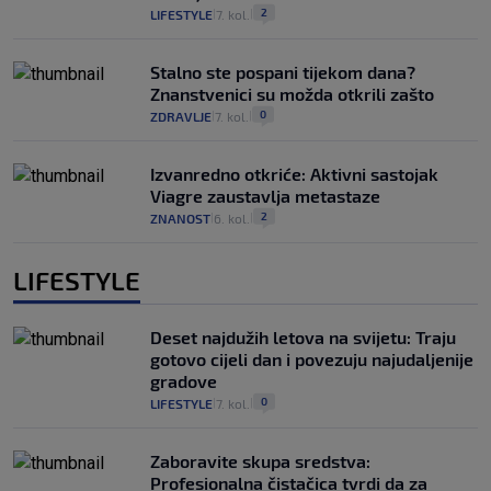
2
LIFESTYLE
7. kol.
|
|
Stalno ste pospani tijekom dana?
Znanstvenici su možda otkrili zašto
0
ZDRAVLJE
7. kol.
|
|
Izvanredno otkriće: Aktivni sastojak
Viagre zaustavlja metastaze
2
ZNANOST
6. kol.
|
|
LIFESTYLE
Deset najdužih letova na svijetu: Traju
gotovo cijeli dan i povezuju najudaljenije
gradove
0
LIFESTYLE
7. kol.
|
|
Zaboravite skupa sredstva:
Profesionalna čistačica tvrdi da za