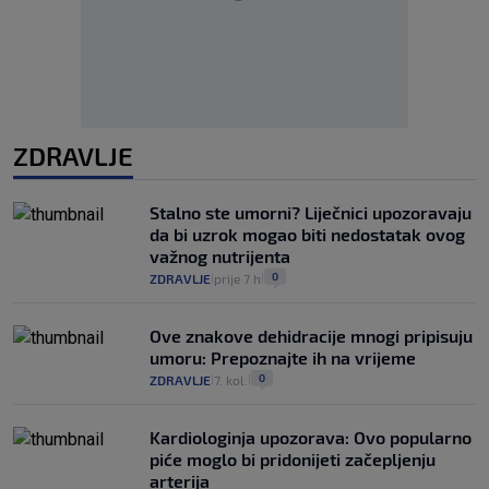
ZDRAVLJE
Stalno ste umorni? Liječnici upozoravaju
da bi uzrok mogao biti nedostatak ovog
važnog nutrijenta
0
ZDRAVLJE
prije 7 h
|
|
Ove znakove dehidracije mnogi pripisuju
umoru: Prepoznajte ih na vrijeme
0
ZDRAVLJE
7. kol.
|
|
Kardiologinja upozorava: Ovo popularno
piće moglo bi pridonijeti začepljenju
arterija