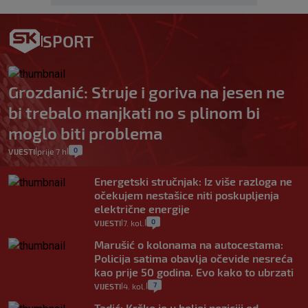
SPORT
Grozdanić: Struje i goriva na jesen ne
bi trebalo manjkati no s plinom bi
moglo biti problema
0
VIJESTI
prije 7 h
|
|
Energetski stručnjak: Iz više razloga ne
očekujem nestašice niti poskupljenja
električne energije
0
VIJESTI
7. kol.
|
|
Marušić o kolonama na autocestama:
Policija satima obavlja očevide nesreća
kao prije 50 godina. Evo kako to ubrzati
7
VIJESTI
4. kol.
|
|
Tadić: Krško je u boljoj poziciji od