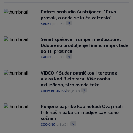
Potres probudio Austrijance: "Prvo
prasak, a onda se kuća zatresla"
0
SVIJET
prije 2 h
|
|
Senat spašava Trumpa i međuizbore:
Odobreno produljenje financiranja vlade
do 11. prosinca
0
SVIJET
prije 2 h
|
|
VIDEO / Sudar putničkog i teretnog
vlaka kod Bjelovara: Više osoba
ozlijeđeno, strojovođa teže
0
CRNA KRONIKA
prije 3 h
|
|
Punjene paprike kao nekad: Ovaj mali
trik naših baka čini nadjev savršeno
sočnim
0
COOKING
prije 3 h
|
|