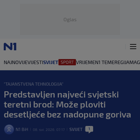
Oglas
NAJNOVIJE
VIJESTI
SVIJET
VRIJEME
N1 TEME
REGIJA
MAG
"TAJANSTVENA TEHNOLOGIJA"
Predstavljen najveći svjetski
teretni brod: Može ploviti
desetljeće bez nadopune goriva
1
N1 BiH
SVIJET
08. svi. 2026. 07:17
|
|
|