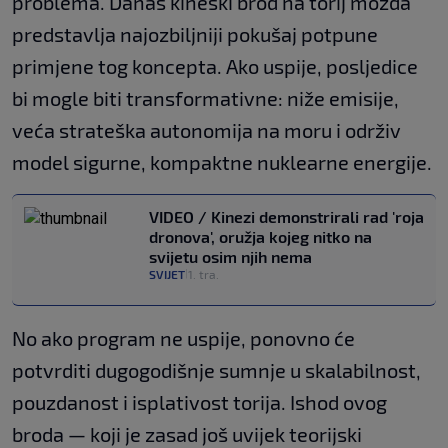
problema. Danas kineski brod na torij možda
predstavlja najozbiljniji pokušaj potpune
primjene tog koncepta. Ako uspije, posljedice
bi mogle biti transformativne: niže emisije,
veća strateška autonomija na moru i održiv
model sigurne, kompaktne nuklearne energije.
VIDEO / Kinezi demonstrirali rad 'roja
dronova', oružja kojeg nitko na
svijetu osim njih nema
SVIJET
1. tra.
|
No ako program ne uspije, ponovno će
potvrditi dugogodišnje sumnje u skalabilnost,
pouzdanost i isplativost torija. Ishod ovog
broda — koji je zasad još uvijek teorijski