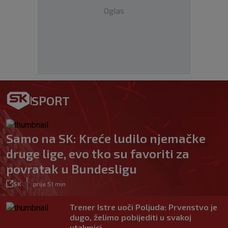
Oglas
SPORT
Samo na SK: Kreće ludilo njemačke
druge lige, evo tko su favoriti za
povratak u Bundesligu
|
SK
prije 51 min
Trener Istre uoči Poljuda: Prvenstvo je
dugo, želimo pobijediti u svakoj
utakmici