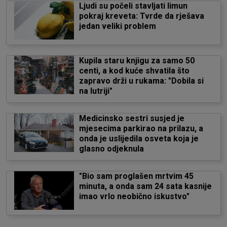
Ljudi su počeli stavljati limun
pokraj kreveta: Tvrde da rješava
jedan veliki problem
Kupila staru knjigu za samo 50
centi, a kod kuće shvatila što
zapravo drži u rukama: "Dobila si
na lutriji"
Medicinsko sestri susjed je
mjesecima parkirao na prilazu, a
onda je uslijedila osveta koja je
glasno odjeknula
"Bio sam proglašen mrtvim 45
minuta, a onda sam 24 sata kasnije
imao vrlo neobično iskustvo"