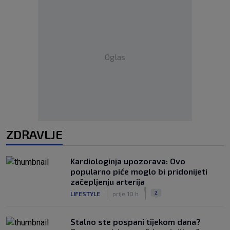
Oglas
ZDRAVLJE
Kardiologinja upozorava: Ovo
popularno piće moglo bi pridonijeti
začepljenju arterija
|
|
2
LIFESTYLE
prije 10 h
Stalno ste pospani tijekom dana?