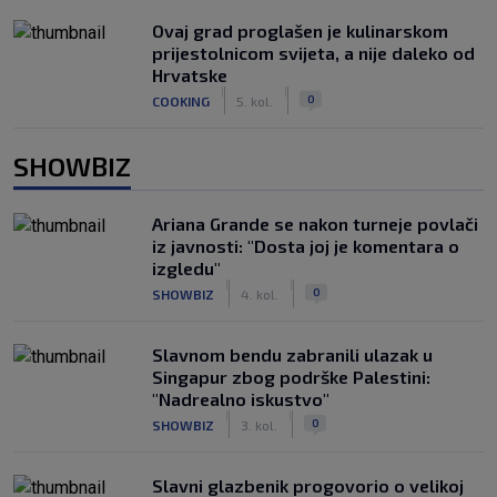
Ovaj grad proglašen je kulinarskom
prijestolnicom svijeta, a nije daleko od
Hrvatske
|
|
0
COOKING
5. kol.
SHOWBIZ
Ariana Grande se nakon turneje povlači
iz javnosti: "Dosta joj je komentara o
izgledu"
|
|
0
SHOWBIZ
4. kol.
Slavnom bendu zabranili ulazak u
Singapur zbog podrške Palestini:
"Nadrealno iskustvo"
|
|
0
SHOWBIZ
3. kol.
Slavni glazbenik progovorio o velikoj