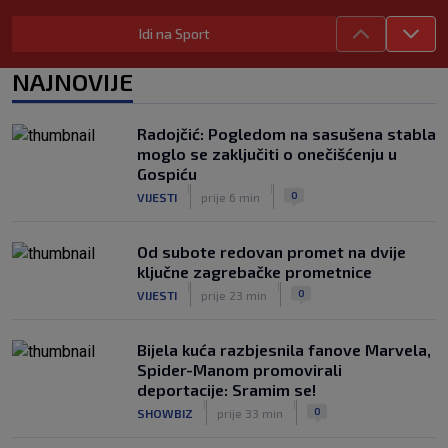
pretučen u Osijeku, policija istražuje
Idi na Sport
brutalni napad
|
SK
prije 7 h
NAJNOVIJE
Radojčić: Pogledom na sasušena stabla
moglo se zaključiti o onečišćenju u
Gospiću
|
|
0
VIJESTI
prije 6 min
Od subote redovan promet na dvije
ključne zagrebačke prometnice
|
|
0
VIJESTI
prije 23 min
Bijela kuća razbjesnila fanove Marvela,
Spider-Manom promovirali
deportacije: Sramim se!
|
|
0
SHOWBIZ
prije 33 min