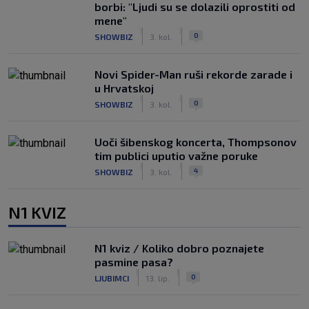
borbi: "Ljudi su se dolazili oprostiti od
mene"
|
|
0
SHOWBIZ
3. kol.
Novi Spider-Man ruši rekorde zarade i
u Hrvatskoj
|
|
0
SHOWBIZ
3. kol.
Uoči šibenskog koncerta, Thompsonov
tim publici uputio važne poruke
|
|
4
SHOWBIZ
3. kol.
N1 KVIZ
N1 kviz / Koliko dobro poznajete
pasmine pasa?
|
|
0
LJUBIMCI
13. lip.