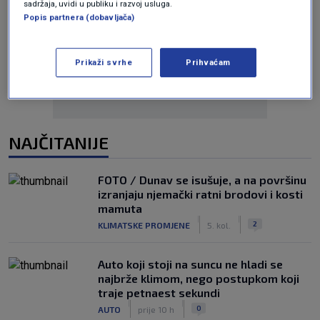
sadržaja, uvidi u publiku i razvoj usluga.
Popis partnera (dobavljača)
Oglas
Prikaži svrhe
Prihvaćam
NAJČITANIJE
FOTO / Dunav se isušuje, a na površinu
izranjaju njemački ratni brodovi i kosti
mamuta
|
|
2
KLIMATSKE PROMJENE
5. kol.
Auto koji stoji na suncu ne hladi se
najbrže klimom, nego postupkom koji
traje petnaest sekundi
|
|
0
AUTO
prije 10 h