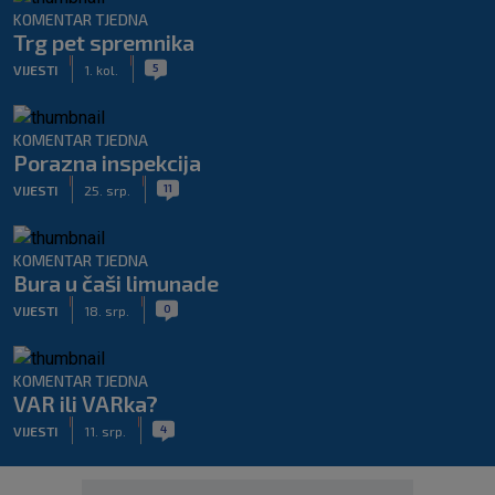
KOMENTAR TJEDNA
Trg pet spremnika
|
|
5
VIJESTI
1. kol.
KOMENTAR TJEDNA
Porazna inspekcija
|
|
11
VIJESTI
25. srp.
KOMENTAR TJEDNA
Bura u čaši limunade
|
|
0
VIJESTI
18. srp.
KOMENTAR TJEDNA
VAR ili VARka?
|
|
4
VIJESTI
11. srp.