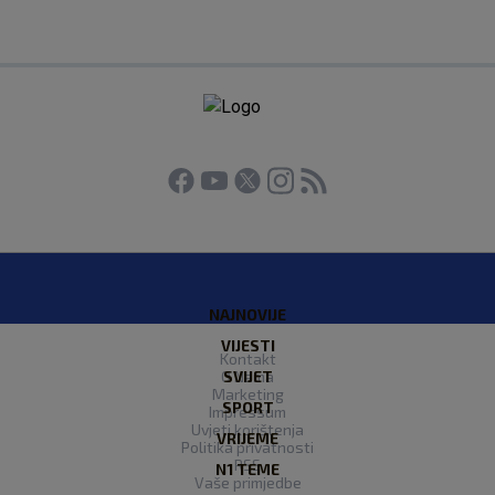
NAJNOVIJE
VIJESTI
Kontakt
O Nama
SVIJET
Marketing
SPORT
Impressum
Uvjeti korištenja
VRIJEME
Politika privatnosti
RSS
N1 TEME
Vaše primjedbe