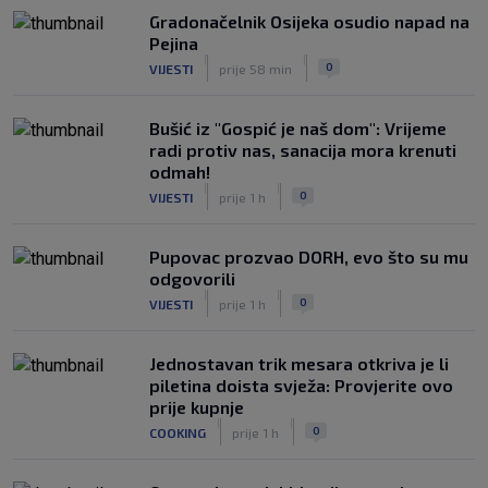
Gradonačelnik Osijeka osudio napad na
Pejina
|
|
0
VIJESTI
prije 58 min
Bušić iz "Gospić je naš dom": Vrijeme
radi protiv nas, sanacija mora krenuti
odmah!
|
|
0
VIJESTI
prije 1 h
Pupovac prozvao DORH, evo što su mu
odgovorili
|
|
0
VIJESTI
prije 1 h
Jednostavan trik mesara otkriva je li
piletina doista svježa: Provjerite ovo
prije kupnje
|
|
0
COOKING
prije 1 h