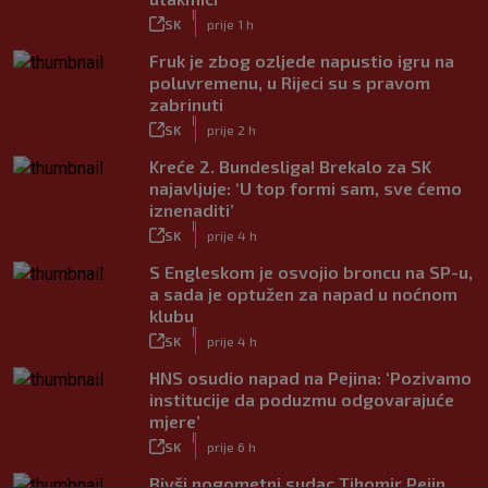
|
SK
prije 1 h
Fruk je zbog ozljede napustio igru na
poluvremenu, u Rijeci su s pravom
zabrinuti
|
SK
prije 2 h
Kreće 2. Bundesliga! Brekalo za SK
najavljuje: ‘U top formi sam, sve ćemo
iznenaditi’
|
SK
prije 4 h
S Engleskom je osvojio broncu na SP-u,
a sada je optužen za napad u noćnom
klubu
|
SK
prije 4 h
HNS osudio napad na Pejina: ‘Pozivamo
institucije da poduzmu odgovarajuće
mjere’
|
SK
prije 6 h
Bivši nogometni sudac Tihomir Pejin