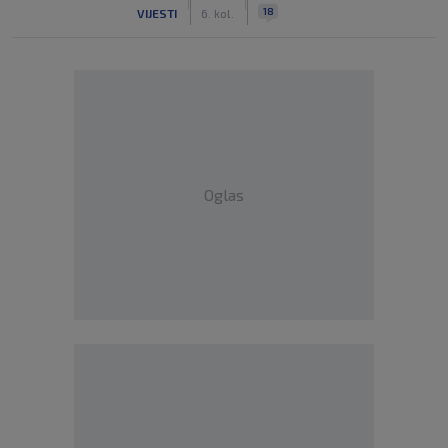
|
|
18
VIJESTI
6. kol.
Oglas