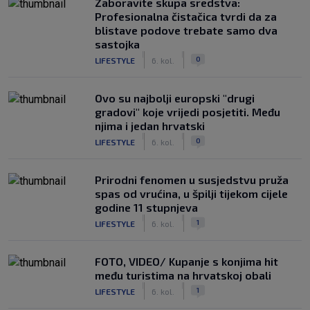
Zaboravite skupa sredstva:
Profesionalna čistačica tvrdi da za
blistave podove trebate samo dva
sastojka
|
|
0
LIFESTYLE
6. kol.
Ovo su najbolji europski "drugi
gradovi" koje vrijedi posjetiti. Među
njima i jedan hrvatski
|
|
0
LIFESTYLE
6. kol.
Prirodni fenomen u susjedstvu pruža
spas od vrućina, u špilji tijekom cijele
godine 11 stupnjeva
|
|
1
LIFESTYLE
6. kol.
FOTO, VIDEO/ Kupanje s konjima hit
među turistima na hrvatskoj obali
|
|
1
LIFESTYLE
6. kol.