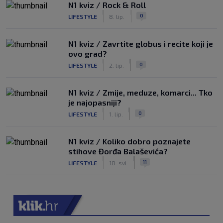
N1 kviz / Rock & Roll
|
|
0
LIFESTYLE
8. lip.
N1 kviz / Zavrtite globus i recite koji je
ovo grad?
|
|
0
LIFESTYLE
2. lip.
N1 kviz / Zmije, meduze, komarci... Tko
je najopasniji?
|
|
0
LIFESTYLE
1. lip.
N1 kviz / Koliko dobro poznajete
stihove Đorđa Balaševića?
|
|
11
LIFESTYLE
18. svi.