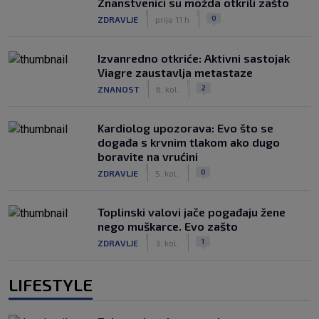
Znanstvenici su možda otkrili zašto
|
|
0
ZDRAVLJE
prije 11 h
Izvanredno otkriće: Aktivni sastojak
Viagre zaustavlja metastaze
|
|
2
ZNANOST
6. kol.
Kardiolog upozorava: Evo što se
događa s krvnim tlakom ako dugo
boravite na vrućini
|
|
0
ZDRAVLJE
5. kol.
Toplinski valovi jače pogađaju žene
nego muškarce. Evo zašto
|
|
1
ZDRAVLJE
3. kol.
LIFESTYLE