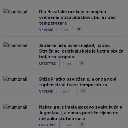
Dio Hrvatske očekuje promjena
vremena: Stižu pljuskovi, bura i pad
temperature
|
|
0
VRIJEME
6. kol.
Japanke nisu uvijek najbolji izbor:
Stručnjaci otkrivaju koja je ljetna obuća
bolja za stopala
|
|
0
LIFESTYLE
6. kol.
Stiže kratko osvježenje, a onda novi
toplinski val i rast temperatura
|
|
0
VRIJEME
prije 11 h
Nekad ga je imala gotovo svaka kuća u
Jugoslaviji, a danas postiže cijenu od
nekoliko stotina eura
|
|
0
LIFESTYLE
5. kol.