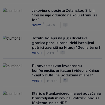
Jakovina o posjetu Zelenskog Srbiji:
"Još se nije odlučilo na koju stranu se
ide"
|
|
1
SVIJET
prije 8 h
Totalni kolaps na jugu Hrvatske,
granica paralizirana. Neki iscrpljeni
putnici završili na Hitnoj: "Ovo je teror!"
|
|
7
VIJESTI
2. kol.
Pupovac sazvao izvanrednu
konferenciju, prikazan i video iz Knina:
"Zašto DORH ne poduzima mjere?"
|
|
14
VIJESTI
prije 7 h
Klarić o Plenkovićevoj najavi povećanja
braniteljskih mirovina: Politički bod za
Možemo, ne za HDZ