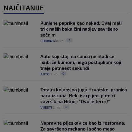
NAJČITANIJE
Punjene paprike kao nekad: Ovaj mali
trik naših baka čini nadjev savršeno
sočnim
1
COOKING
8. kol.
|
|
Auto koji stoji na suncu ne hladi se
najbrže klimom, nego postupkom koji
traje petnaest sekundi
0
AUTO
7. kol.
|
|
Totalni kolaps na jugu Hrvatske, granica
paralizirana. Neki iscrpljeni putnici
završili na Hitnoj: "Ovo je teror!"
8
VIJESTI
2. kol.
|
|
Napravite pljeskavice kao iz restorana:
Za savršeno mekano i sočno meso