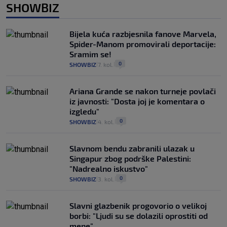
SHOWBIZ
Bijela kuća razbjesnila fanove Marvela,
Spider-Manom promovirali deportacije:
Sramim se!
0
SHOWBIZ
7. kol.
|
|
Ariana Grande se nakon turneje povlači
iz javnosti: "Dosta joj je komentara o
izgledu"
0
SHOWBIZ
4. kol.
|
|
Slavnom bendu zabranili ulazak u
Singapur zbog podrške Palestini:
"Nadrealno iskustvo"
0
SHOWBIZ
3. kol.
|
|
Slavni glazbenik progovorio o velikoj
borbi: "Ljudi su se dolazili oprostiti od
mene"