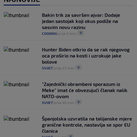
Izračunali smo koliko košta putovanje
automobilom na Hvar iz Zagreba, a
Bakin trik za savršen ajvar: Dodaje
koliko iz Osijeka
jedan sastojak koji okus podiže na
14
VIJESTI
2. kol.
|
|
sasvim novu razinu
0
COOKING
prije 0 min.
|
|
Hunter Biden otkrio da se rak njegovog
oca proširio na kosti i uzrokuje jake
bolove
0
SVIJET
prije 23 min.
|
|
"Zajednički obrambeni sporazum iz
Meke" imat će obvezujući članak nalik
NATO-ovom
0
SVIJET
prije 49 min.
|
|
Španjolska uzvratila na talijanske mjere
granične kontrole, nastavlja se spor EU
članica
0
|
|