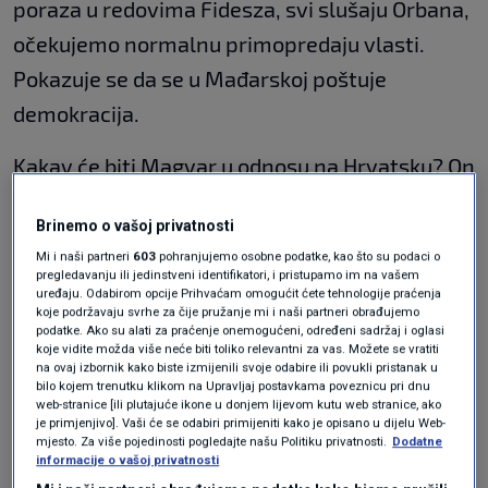
poraza u redovima Fidesza, svi slušaju Orbana,
očekujemo normalnu primopredaju vlasti.
Pokazuje se da se u Mađarskoj poštuje
demokracija.
Kakav će biti Magyar u odnosu na Hrvatsku? On
će sigurno neke stvari modificirati u odnosu na
Brinemo o vašoj privatnosti
Hrvatsku, Ukrajinu, ali nemojmo biti naivni.
Mi i naši partneri
603
pohranjujemo osobne podatke, kao što su podaci o
Ferenc Gyurcsány
bio je prije Orbana
pregledavanju ili jedinstveni identifikatori, i pristupamo im na vašem
uređaju. Odabirom opcije Prihvaćam omogućit ćete tehnologije praćenja
predsjednik vlade Mađarske i štitio je interese
koje podržavaju svrhe za čije pružanje mi i naši partneri obrađujemo
podatke. Ako su alati za praćenje onemogućeni, određeni sadržaj i oglasi
MOL-a, štitio ih je Viktor Orban, štiti će i
koje vidite možda više neće biti toliko relevantni za vas. Možete se vratiti
na ovaj izbornik kako biste izmijenili svoje odabire ili povukli pristanak u
Magyar. Stvara se euforija da će se sve
bilo kojem trenutku klikom na Upravljaj postavkama poveznicu pri dnu
promijeniti, neće. Frustracije vezane uz
web-stranice [ili plutajuće ikone u donjem lijevom kutu web stranice, ako
je primjenjivo]. Vaši će se odabiri primijeniti kako je opisano u dijelu Web-
Mađarsku su proizvod našega hrvatskog
mjesto. Za više pojedinosti pogledajte našu Politiku privatnosti.
Dodatne
informacije o vašoj privatnosti
nesnalaženja i ogromne strateške greške da