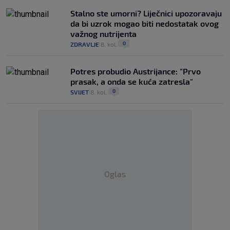
Stalno ste umorni? Liječnici upozoravaju
da bi uzrok mogao biti nedostatak ovog
važnog nutrijenta
0
ZDRAVLJE
8. kol.
|
|
Potres probudio Austrijance: "Prvo
prasak, a onda se kuća zatresla"
0
SVIJET
8. kol.
|
|
Oglas