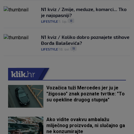
N1 kviz / Zmije, meduze, komarci... Tko
je najopasniji?
0
LIFESTYLE
1. lip.
|
|
N1 kviz / Koliko dobro poznajete stihove
Đorđa Balaševića?
11
LIFESTYLE
18. svi.
|
|
Vozačica tuži Mercedes jer ju je
"žigosao" znak poznate tvrtke: "To
su opekline drugog stupnja"
Ako vidite ovakvu ambalažu
mliječnog proizvoda, ni slučajno ga
ne konzumirajte