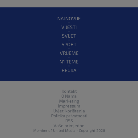
NAJNOVIJE
VIJESTI
SVIJET
SPORT
VRIJEME
N1 TEME
REGIJA
Kontakt
O Nama
Marketing
Impressum
Uvjeti korištenja
Politika privatnosti
RSS
Vaše primjedbe
Member of
United Media
- Copyright 2026