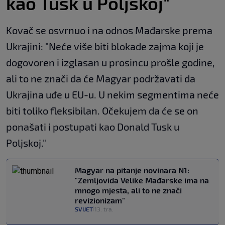
kao Tusk u Poljskoj"
Kovač se osvrnuo i na odnos Mađarske prema
Ukrajini: "Neće više biti blokade zajma koji je
dogovoren i izglasan u prosincu prošle godine,
ali to ne znači da će Magyar podržavati da
Ukrajina uđe u EU-u. U nekim segmentima neće
biti toliko fleksibilan. Očekujem da će se on
ponašati i postupati kao Donald Tusk u
Poljskoj."
Magyar na pitanje novinara N1:
"Zemljovida Velike Mađarske ima na
mnogo mjesta, ali to ne znači
revizionizam"
SVIJET
13. tra.
|