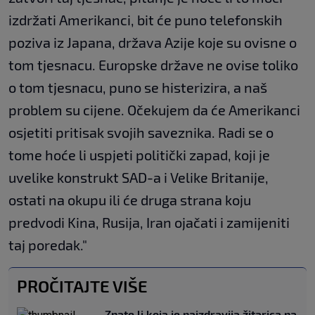
izdržati Amerikanci, bit će puno telefonskih
poziva iz Japana, država Azije koje su ovisne o
tom tjesnacu. Europske države ne ovise toliko
o tom tjesnacu, puno se histerizira, a naš
problem su cijene. Očekujem da će Amerikanci
osjetiti pritisak svojih saveznika. Radi se o
tome hoće li uspjeti politički zapad, koji je
uvelike konstrukt SAD-a i Velike Britanije,
ostati na okupu ili će druga strana koju
predvodi Kina, Rusija, Iran ojačati i zamijeniti
taj poredak."
PROČITAJTE VIŠE
Znate li koja je najzdravija žitarica na