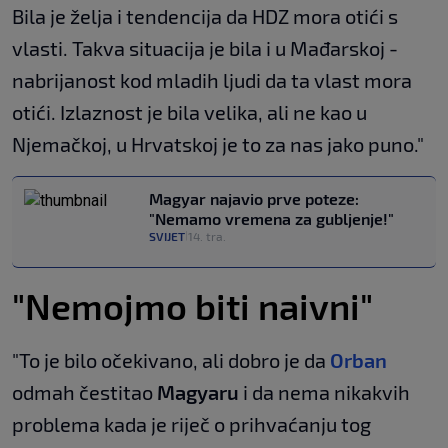
Bila je želja i tendencija da HDZ mora otići s
vlasti. Takva situacija je bila i u Mađarskoj -
nabrijanost kod mladih ljudi da ta vlast mora
otići. Izlaznost je bila velika, ali ne kao u
Njemačkoj, u Hrvatskoj je to za nas jako puno."
Magyar najavio prve poteze:
"Nemamo vremena za gubljenje!"
SVIJET
14. tra.
|
"Nemojmo biti naivni"
"To je bilo očekivano, ali dobro je da
Orban
odmah čestitao
Magyaru
i da nema nikakvih
problema kada je riječ o prihvaćanju tog