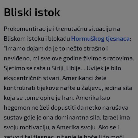
Bliski istok
Prokomentirao je i trenutačnu situaciju na
Bliskom istoku i blokadu
Hormuškog tjesnaca
:
"Imamo dojam da je to nešto strašno i
neviđeno, mi sve ove godine živimo s ratovima.
Sjetimo se rata u Siriji, Libije... Uvijek je bilo
ekscentričnih stvari. Amerikanci žele
kontrolirati tijekove nafte u Zaljevu, jedina sila
koja se tome opire je Iran. Amerika kao
hegemon ne želi dopustiti da netko narušava
sustav gdje je ona dominantna sila. Izrael ima
svoju motivaciju, a Amerika svoju. Ako se i
zatvori taj tjesnac, pitanje je hoće li to moći