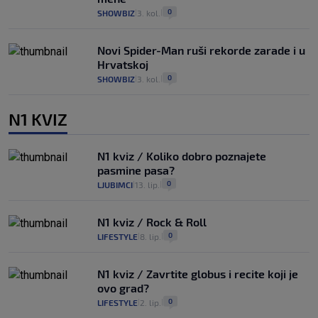
0
SHOWBIZ
3. kol.
|
|
Novi Spider-Man ruši rekorde zarade i u
Hrvatskoj
0
SHOWBIZ
3. kol.
|
|
N1 KVIZ
N1 kviz / Koliko dobro poznajete
pasmine pasa?
0
LJUBIMCI
13. lip.
|
|
N1 kviz / Rock & Roll
0
LIFESTYLE
8. lip.
|
|
N1 kviz / Zavrtite globus i recite koji je
ovo grad?
0
LIFESTYLE
2. lip.
|
|