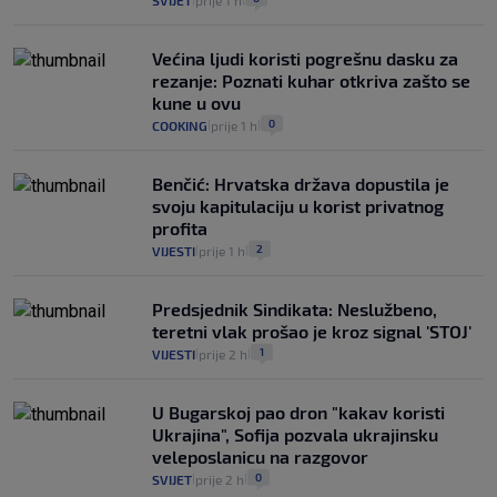
SVIJET
prije 1 h
Većina ljudi koristi pogrešnu dasku za
rezanje: Poznati kuhar otkriva zašto se
kune u ovu
0
COOKING
prije 1 h
|
|
Benčić: Hrvatska država dopustila je
svoju kapitulaciju u korist privatnog
profita
2
VIJESTI
prije 1 h
|
|
Predsjednik Sindikata: Neslužbeno,
teretni vlak prošao je kroz signal 'STOJ'
1
VIJESTI
prije 2 h
|
|
U Bugarskoj pao dron "kakav koristi
Ukrajina", Sofija pozvala ukrajinsku
veleposlanicu na razgovor
0
SVIJET
prije 2 h
|
|