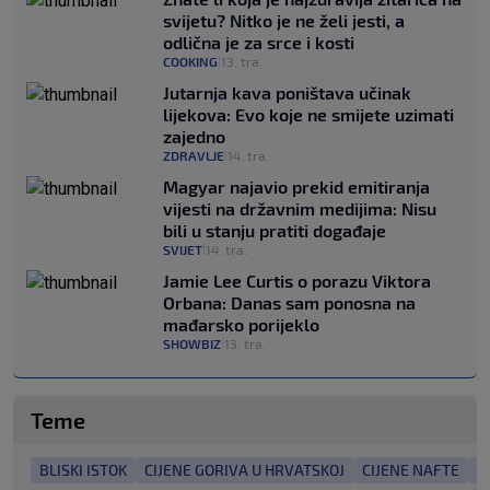
svijetu? Nitko je ne želi jesti, a
odlična je za srce i kosti
COOKING
13. tra.
|
Jutarnja kava poništava učinak
lijekova: Evo koje ne smijete uzimati
zajedno
ZDRAVLJE
14. tra.
|
Magyar najavio prekid emitiranja
vijesti na državnim medijima: Nisu
bili u stanju pratiti događaje
SVIJET
14. tra.
|
Jamie Lee Curtis o porazu Viktora
Orbana: Danas sam ponosna na
mađarsko porijeklo
SHOWBIZ
13. tra.
|
Teme
BLISKI ISTOK
CIJENE GORIVA U HRVATSKOJ
CIJENE NAFTE
D