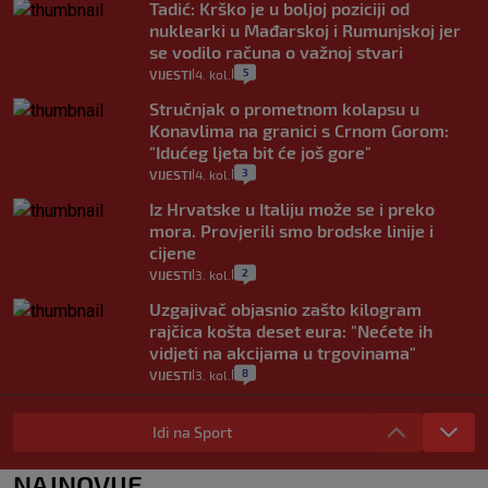
Tadić: Krško je u boljoj poziciji od
nuklearki u Mađarskoj i Rumunjskoj jer
se vodilo računa o važnoj stvari
5
VIJESTI
4. kol.
|
|
Stručnjak o prometnom kolapsu u
Konavlima na granici s Crnom Gorom:
"Idućeg ljeta bit će još gore"
3
VIJESTI
4. kol.
|
|
Iz Hrvatske u Italiju može se i preko
mora. Provjerili smo brodske linije i
cijene
2
VIJESTI
3. kol.
|
|
Uzgajivač objasnio zašto kilogram
rajčica košta deset eura: "Nećete ih
vidjeti na akcijama u trgovinama"
8
VIJESTI
3. kol.
|
|
Selidba je jedno od stresnijih iskustava.
Evo aktualnih cijena i nekoliko savjeta
Idi na Sport
da prođe što lakše i jeftinije
0
VIJESTI
2. kol.
NAJNOVIJE
|
|