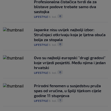
Profesionalna čistačica tvrdi da za
blistave podove trebate samo dva
sastojka
0
LIFESTYLE
6. kol.
|
|
Japanke nisu uvijek najbolji izbor:
Stručnjaci otkrivaju koja je ljetna obuća
bolja za stopala
0
LIFESTYLE
6. kol.
|
|
Ovo su najbolji europski "drugi gradovi"
koje vrijedi posjetiti. Među njima i jedan
hrvatski
0
LIFESTYLE
6. kol.
|
|
Prirodni fenomen u susjedstvu pruža
spas od vrućina, u špilji tijekom cijele
godine 11 stupnjeva
1
LIFESTYLE
6. kol.
|
|