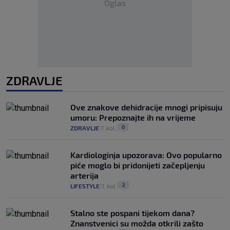
Oglas
ZDRAVLJE
Ove znakove dehidracije mnogi pripisuju
umoru: Prepoznajte ih na vrijeme
0
ZDRAVLJE
7. kol.
|
|
Kardiologinja upozorava: Ovo popularno
piće moglo bi pridonijeti začepljenju
arterija
2
LIFESTYLE
7. kol.
|
|
Stalno ste pospani tijekom dana?
Znanstvenici su možda otkrili zašto