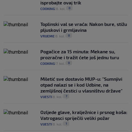
isprobajte ovaj trik
0
COOKING
8. kol.
|
|
Toplinski val se vraća: Nakon bure, stižu
pljuskovi i grmljavina
0
VRIJEME
8. kol.
|
|
Pogačice za 15 minuta: Mekane su,
prozračne i tražit ćete još jednu turu
0
COOKING
7. kol.
|
|
Miletić sve dostavio MUP-u: "Sumnjivi
otpad nalazi se i kod Udbine, na
zemljišnoj čestici u vlasništvu države"
7
VIJESTI
8. kol.
|
|
Ozljede glave, kralježnice i prsnog koša:
Vatrogasci spriječili veliki požar
1
VIJESTI
8. kol.
|
|