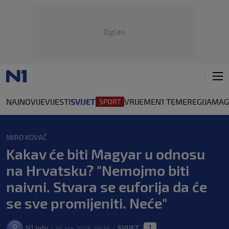
Oglas
NAJNOVIJE
VIJESTI
SVIJET
VRIJEME
N1 TEME
REGIJA
MAG
MIRO KOVAČ
Kakav će biti Magyar u odnosu
na Hrvatsku? "Nemojmo biti
naivni. Stvara se euforija da će
se sve promijeniti. Neće"
1
N1 Info
SVIJET
14. tra. 2026. 09:39
|
|
|