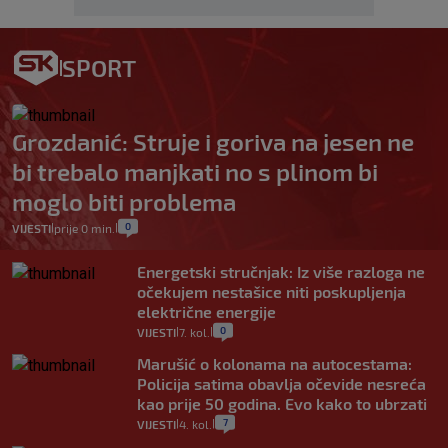
SPORT
Grozdanić: Struje i goriva na jesen ne
bi trebalo manjkati no s plinom bi
moglo biti problema
0
VIJESTI
prije 0 min.
|
|
Energetski stručnjak: Iz više razloga ne
očekujem nestašice niti poskupljenja
električne energije
0
VIJESTI
7. kol.
|
|
Marušić o kolonama na autocestama:
Policija satima obavlja očevide nesreća
kao prije 50 godina. Evo kako to ubrzati
7
VIJESTI
4. kol.
|
|