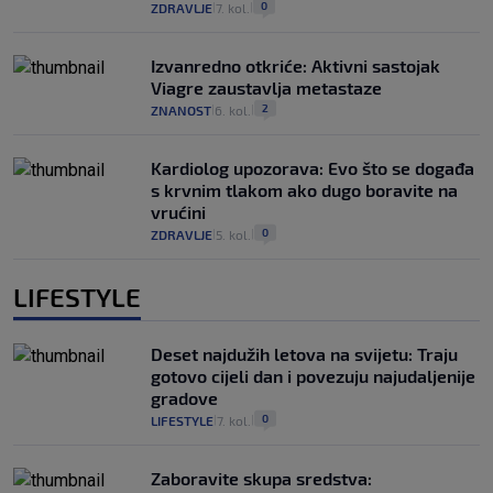
0
ZDRAVLJE
7. kol.
|
|
Izvanredno otkriće: Aktivni sastojak
Viagre zaustavlja metastaze
2
ZNANOST
6. kol.
|
|
Kardiolog upozorava: Evo što se događa
s krvnim tlakom ako dugo boravite na
vrućini
0
ZDRAVLJE
5. kol.
|
|
LIFESTYLE
Deset najdužih letova na svijetu: Traju
gotovo cijeli dan i povezuju najudaljenije
gradove
0
LIFESTYLE
7. kol.
|
|
Zaboravite skupa sredstva: