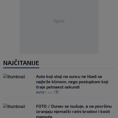
Oglas
NAJČITANIJE
Auto koji stoji na suncu ne hladi se
najbrže klimom, nego postupkom koji
traje petnaest sekundi
0
AUTO
7. kol.
|
|
FOTO / Dunav se isušuje, a na površinu
izranjaju njemački ratni brodovi i kosti
mamuta