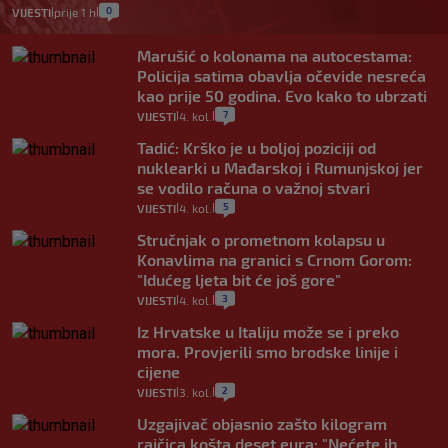
0
VIJESTI
prije 1 h
|
|
Marušić o kolonama na autocestama:
Policija satima obavlja očevide nesreća
kao prije 50 godina. Evo kako to ubrzati
7
VIJESTI
4. kol.
|
|
Tadić: Krško je u boljoj poziciji od
nuklearki u Mađarskoj i Rumunjskoj jer
se vodilo računa o važnoj stvari
5
VIJESTI
4. kol.
|
|
Stručnjak o prometnom kolapsu u
Konavlima na granici s Crnom Gorom:
"Idućeg ljeta bit će još gore"
3
VIJESTI
4. kol.
|
|
Iz Hrvatske u Italiju može se i preko
mora. Provjerili smo brodske linije i
cijene
2
VIJESTI
3. kol.
|
|
Uzgajivač objasnio zašto kilogram
rajčica košta deset eura: "Nećete ih