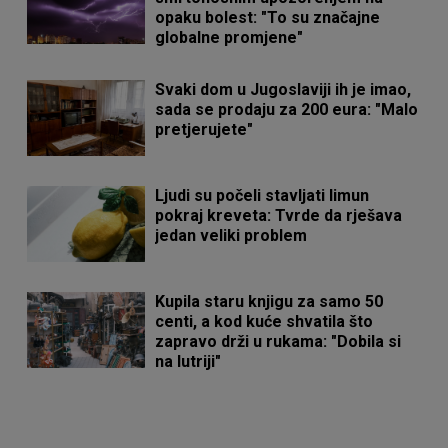
opaku bolest: "To su značajne
globalne promjene"
Svaki dom u Jugoslaviji ih je imao,
sada se prodaju za 200 eura: "Malo
pretjerujete"
Ljudi su počeli stavljati limun
pokraj kreveta: Tvrde da rješava
jedan veliki problem
Kupila staru knjigu za samo 50
centi, a kod kuće shvatila što
zapravo drži u rukama: "Dobila si
na lutriji"