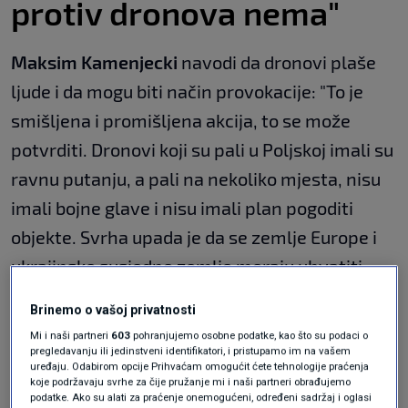
protiv dronova nema"
Maksim Kamenjecki
navodi da dronovi plaše
ljude i da mogu biti način provokacije: "To je
smišljena i promišljena akcija, to se može
potvrditi. Dronovi koji su pali u Poljskoj imali su
ravnu putanju, a pali na nekoliko mjesta, nisu
imali bojne glave i nisu imali plan pogoditi
objekte. Svrha upada je da se zemlje Europe i
ukrajinske susjedne zemlje moraju uhvatiti
nabavke sredstava protiv dronova. Ako se radi
Brinemo o vašoj privatnosti
o zemljama NATO-a, Ukrajina će biti povučena
Mi i naši partneri
603
pohranjujemo osobne podatke, kao što su podaci o
na dublje pozicije u čekanju takve opreme. To je
pregledavanju ili jedinstveni identifikatori, i pristupamo im na vašem
uređaju. Odabirom opcije Prihvaćam omogućit ćete tehnologije praćenja
bio glavni cilj ruske operacije s dronovima."
koje podržavaju svrhe za čije pružanje mi i naši partneri obrađujemo
podatke. Ako su alati za praćenje onemogućeni, određeni sadržaj i oglasi