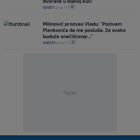
dvorane u Bijeloj kući
0
SVIJET
prije 1 h
|
|
Milinović prozvao Vladu: "Pozivam
Plenkovića da me posluša. Za svako
buduće onečišćenje..."
2
VIJESTI
prije 1 h
|
|
Oglas