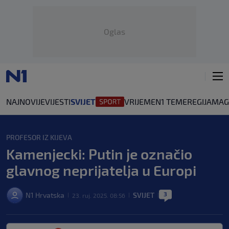
Oglas
NAJNOVIJE
VIJESTI
SVIJET
VRIJEME
N1 TEME
REGIJA
MAG
PROFESOR IZ KIJEVA
Kamenjecki: Putin je označio
glavnog neprijatelja u Europi
3
N1 Hrvatska
SVIJET
23. ruj. 2025. 08:56
|
|
|