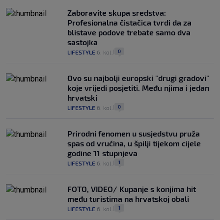
Zaboravite skupa sredstva:
Profesionalna čistačica tvrdi da za
blistave podove trebate samo dva
sastojka
0
LIFESTYLE
6. kol.
|
|
Ovo su najbolji europski "drugi gradovi"
koje vrijedi posjetiti. Među njima i jedan
hrvatski
0
LIFESTYLE
6. kol.
|
|
Prirodni fenomen u susjedstvu pruža
spas od vrućina, u špilji tijekom cijele
godine 11 stupnjeva
1
LIFESTYLE
6. kol.
|
|
FOTO, VIDEO/ Kupanje s konjima hit
među turistima na hrvatskoj obali
1
LIFESTYLE
6. kol.
|
|