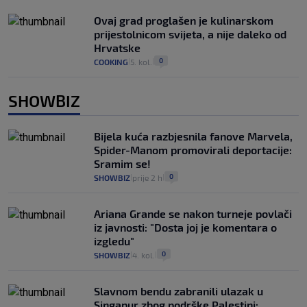
Ovaj grad proglašen je kulinarskom
prijestolnicom svijeta, a nije daleko od
Hrvatske
0
COOKING
5. kol.
|
|
SHOWBIZ
Bijela kuća razbjesnila fanove Marvela,
Spider-Manom promovirali deportacije:
Sramim se!
0
SHOWBIZ
prije 2 h
|
|
Ariana Grande se nakon turneje povlači
iz javnosti: "Dosta joj je komentara o
izgledu"
0
SHOWBIZ
4. kol.
|
|
Slavnom bendu zabranili ulazak u
Singapur zbog podrške Palestini: