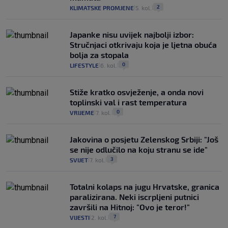
2
KLIMATSKE PROMJENE
5. kol.
|
|
Japanke nisu uvijek najbolji izbor:
Stručnjaci otkrivaju koja je ljetna obuća
bolja za stopala
0
LIFESTYLE
6. kol.
|
|
Stiže kratko osvježenje, a onda novi
toplinski val i rast temperatura
0
VRIJEME
7. kol.
|
|
Jakovina o posjetu Zelenskog Srbiji: "Još
se nije odlučilo na koju stranu se ide"
3
SVIJET
7. kol.
|
|
Totalni kolaps na jugu Hrvatske, granica
paralizirana. Neki iscrpljeni putnici
završili na Hitnoj: "Ovo je teror!"
7
VIJESTI
2. kol.
|
|