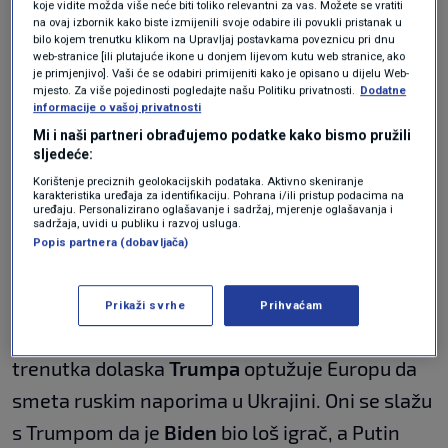
koje vidite možda više neće biti toliko relevantni za vas. Možete se vratiti
na ovaj izbornik kako biste izmijenili svoje odabire ili povukli pristanak u
Putin upozorio: Spremni smo
bilo kojem trenutku klikom na Upravljaj postavkama poveznicu pri dnu
odgovoriti na bilo koje prijetnje
web-stranice [ili plutajuće ikone u donjem lijevom kutu web stranice, ako
SVIJET
22. ruj.
|
je primjenjivo]. Vaši će se odabiri primijeniti kako je opisano u dijelu Web-
mjesto. Za više pojedinosti pogledajte našu Politiku privatnosti.
Dodatne
informacije o vašoj privatnosti
"100-postotno učinkovito rješenje protiv
Mi i naši partneri obrađujemo podatke kako bismo pružili
sljedeće:
dronova za sada ne postoji. Rusi lansiraju svaki
Korištenje preciznih geolokacijskih podataka. Aktivno skeniranje
dan iznad Ukrajine dronove, neki pogode
karakteristika uređaja za identifikaciju. Pohrana i/ili pristup podacima na
uređaju. Personalizirano oglašavanje i sadržaj, mjerenje oglašavanja i
ciljeve, stalno mijenjaju putanju, visine.
sadržaja, uvidi u publiku i razvoj usluga.
Popis partnera (dobavljača)
Učinkovitih rješenje protiv dronova nema."
Putin
je jučer upozorio da je spreman
Prikaži svrhe
Prihvaćam
odgovoriti na bilo kakve prijetnje
: "Putin od
trenutka dolaska
Trumpa
optužuje Europu da
smeta ruskim naporima u Ukrajini. Oni se slažu
s Trumpom da je
Biden
bio loš igrač, a Putin