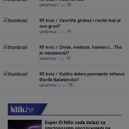
0
LIFESTYLE
8. lip.
|
|
N1 kviz / Zavrtite globus i recite koji je
ovo grad?
0
LIFESTYLE
2. lip.
|
|
N1 kviz / Zmije, meduze, komarci... Tko
je najopasniji?
0
LIFESTYLE
1. lip.
|
|
N1 kviz / Koliko dobro poznajete stihove
Đorđa Balaševića?
11
LIFESTYLE
18. svi.
|
|
Super El Niño sada dolazi sa
smrtonosnim upozorenjem na