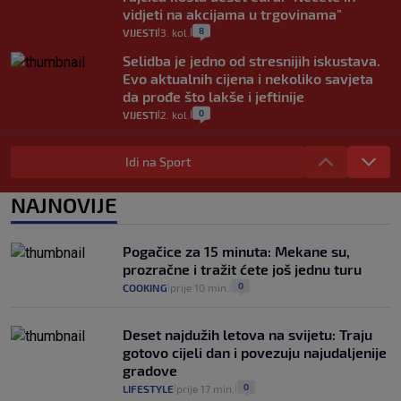
vidjeti na akcijama u trgovinama"
8
VIJESTI
3. kol.
|
|
Selidba je jedno od stresnijih iskustava.
Evo aktualnih cijena i nekoliko savjeta
da prođe što lakše i jeftinije
0
VIJESTI
2. kol.
|
|
Izračunali smo koliko košta putovanje
automobilom na Hvar iz Zagreba, a
Idi na Sport
koliko iz Osijeka
14
VIJESTI
2. kol.
NAJNOVIJE
|
|
"Kći je otišla na more, a zaboravila
zdravstvenu iskaznicu". Kakva su prava
Pogačice za 15 minuta: Mekane su,
pacijenata izvan mjesta prebivališta?
prozračne i tražit ćete još jednu turu
1
VIJESTI
1. kol.
|
|
0
COOKING
prije 10 min.
|
|
Deset najdužih letova na svijetu: Traju
gotovo cijeli dan i povezuju najudaljenije
gradove
0
LIFESTYLE
prije 17 min.
|
|