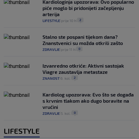
Kardiologinja upozorava: Ovo popularno
piće moglo bi pridonijeti začepljenju
arterija
2
LIFESTYLE
prije 10 h
|
|
Stalno ste pospani tijekom dana?
Znanstvenici su možda otkrili zašto
0
ZDRAVLJE
prije 11 h
|
|
Izvanredno otkriće: Aktivni sastojak
Viagre zaustavlja metastaze
2
ZNANOST
6. kol.
|
|
Kardiolog upozorava: Evo što se događa
s krvnim tlakom ako dugo boravite na
vrućini
0
ZDRAVLJE
5. kol.
|
|
LIFESTYLE