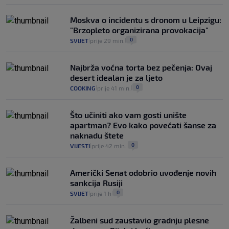
Moskva o incidentu s dronom u Leipzigu:
"Brzopleto organizirana provokacija"
0
SVIJET
prije 29 min.
|
|
Najbrža voćna torta bez pečenja: Ovaj
desert idealan je za ljeto
0
COOKING
prije 41 min.
|
|
Što učiniti ako vam gosti unište
apartman? Evo kako povećati šanse za
naknadu štete
0
VIJESTI
prije 42 min.
|
|
Američki Senat odobrio uvođenje novih
sankcija Rusiji
0
SVIJET
prije 1 h
|
|
Žalbeni sud zaustavio gradnju plesne