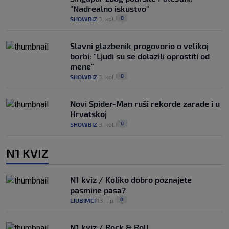
"Nadrealno iskustvo"
0
SHOWBIZ
3. kol.
|
|
Slavni glazbenik progovorio o velikoj
borbi: "Ljudi su se dolazili oprostiti od
mene"
0
SHOWBIZ
3. kol.
|
|
Novi Spider-Man ruši rekorde zarade i u
Hrvatskoj
0
SHOWBIZ
3. kol.
|
|
N1 KVIZ
N1 kviz / Koliko dobro poznajete
pasmine pasa?
0
LJUBIMCI
13. lip.
|
|
N1 kviz / Rock & Roll