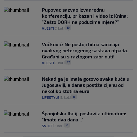
Pupovac sazvao izvanrednu
konferenciju, prikazan i video iz Knina:
"Zašto DORH ne poduzima mjere?"
19
VIJESTI
7. kol.
|
|
Vučković: Ne postoji hitna sanacija
ovakvog heterogenog sastava otpada.
Građani su s razlogom zabrinuti!
17
VIJESTI
7. kol.
|
|
Nekad ga je imala gotovo svaka kuća u
Jugoslaviji, a danas postiže cijenu od
nekoliko stotina eura
0
LIFESTYLE
5. kol.
|
|
Španjolska Italiji postavila ultimatum:
"Imate dva dana..."
0
SVIJET
7. kol.
|
|