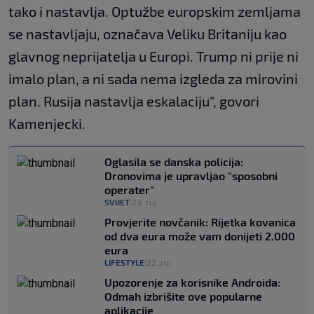
tako i nastavlja. Optužbe europskim zemljama
se nastavljaju, označava Veliku Britaniju kao
glavnog neprijatelja u Europi. Trump ni prije ni
imalo plan, a ni sada nema izgleda za mirovini
plan. Rusija nastavlja eskalaciju", govori
Kamenjecki.
Oglasila se danska policija:
Dronovima je upravljao "sposobni
operater"
SVIJET
23. ruj.
|
Provjerite novčanik: Rijetka kovanica
od dva eura može vam donijeti 2.000
eura
LIFESTYLE
22. ruj.
|
Upozorenje za korisnike Androida:
Odmah izbrišite ove popularne
aplikacije