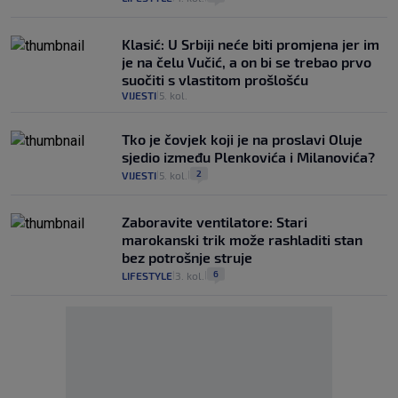
Klasić: U Srbiji neće biti promjena jer im
je na čelu Vučić, a on bi se trebao prvo
suočiti s vlastitom prošlošću
VIJESTI
5. kol.
|
Tko je čovjek koji je na proslavi Oluje
sjedio između Plenkovića i Milanovića?
2
VIJESTI
5. kol.
|
|
Zaboravite ventilatore: Stari
marokanski trik može rashladiti stan
bez potrošnje struje
6
LIFESTYLE
3. kol.
|
|