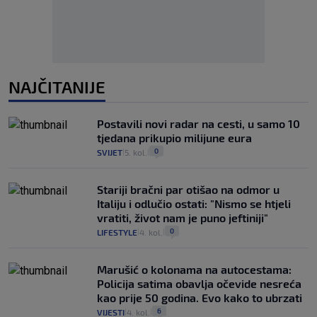
NAJČITANIJE
Postavili novi radar na cesti, u samo 10
tjedana prikupio milijune eura
0
SVIJET
5. kol.
|
|
Stariji bračni par otišao na odmor u
Italiju i odlučio ostati: "Nismo se htjeli
vratiti, život nam je puno jeftiniji"
0
LIFESTYLE
4. kol.
|
|
Marušić o kolonama na autocestama:
Policija satima obavlja očevide nesreća
kao prije 50 godina. Evo kako to ubrzati
6
VIJESTI
4. kol.
|
|