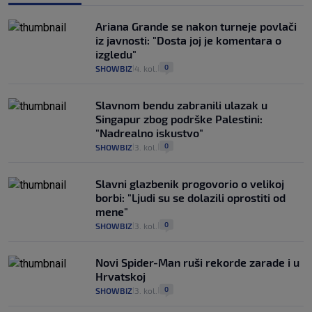
Ariana Grande se nakon turneje povlači
iz javnosti: "Dosta joj je komentara o
izgledu"
0
SHOWBIZ
4. kol.
|
|
Slavnom bendu zabranili ulazak u
Singapur zbog podrške Palestini:
"Nadrealno iskustvo"
0
SHOWBIZ
3. kol.
|
|
Slavni glazbenik progovorio o velikoj
borbi: "Ljudi su se dolazili oprostiti od
mene"
0
SHOWBIZ
3. kol.
|
|
Novi Spider-Man ruši rekorde zarade i u
Hrvatskoj
0
SHOWBIZ
3. kol.
|
|