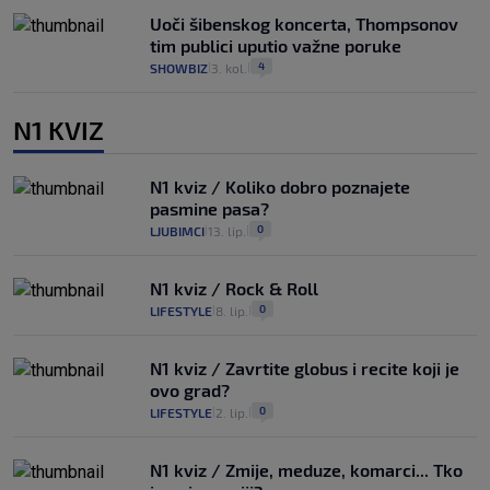
Uoči šibenskog koncerta, Thompsonov
tim publici uputio važne poruke
4
SHOWBIZ
3. kol.
|
|
N1 KVIZ
N1 kviz / Koliko dobro poznajete
pasmine pasa?
0
LJUBIMCI
13. lip.
|
|
N1 kviz / Rock & Roll
0
LIFESTYLE
8. lip.
|
|
N1 kviz / Zavrtite globus i recite koji je
ovo grad?
0
LIFESTYLE
2. lip.
|
|
N1 kviz / Zmije, meduze, komarci... Tko