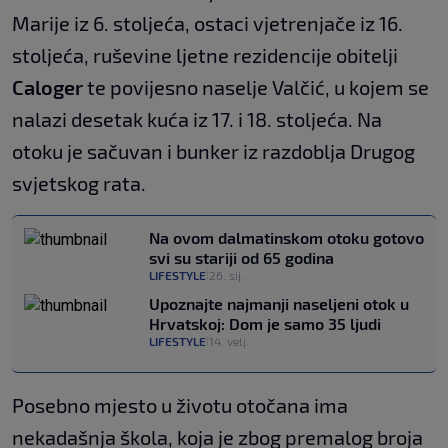
Marije iz 6. stoljeća, ostaci vjetrenjače iz 16.
stoljeća, ruševine ljetne rezidencije obitelji
Caloger
te povijesno naselje Valčić, u kojem se
nalazi desetak kuća iz 17. i 18. stoljeća. Na
otoku je sačuvan i bunker iz razdoblja Drugog
svjetskog rata.
Na ovom dalmatinskom otoku gotovo
svi su stariji od 65 godina
LIFESTYLE
26. sij.
|
Upoznajte najmanji naseljeni otok u
Hrvatskoj: Dom je samo 35 ljudi
LIFESTYLE
14. velj.
|
Posebno mjesto u životu otočana ima
nekadašnja škola, koja je zbog premalog broja