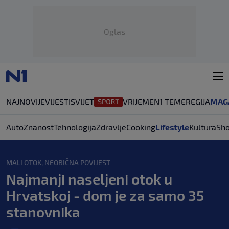
Oglas
NAJNOVIJE
VIJESTI
SVIJET
VRIJEME
N1 TEME
REGIJA
MAG
Auto
Znanost
Tehnologija
Zdravlje
Cooking
Lifestyle
Kultura
Sh
MALI OTOK, NEOBIČNA POVIJEST
Najmanji naseljeni otok u
Hrvatskoj - dom je za samo 35
stanovnika