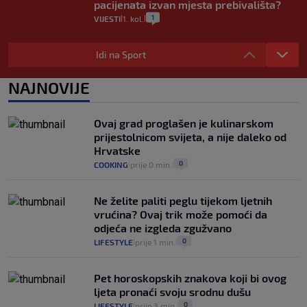
pacijenata izvan mjesta prebivališta?
1
VIJESTI
1. kol.
|
|
Provjerili smo "što ćemo onda" ako
Plenković na 15 dana ukine mjere: "Ne bi
Idi na Sport
se dogodilo ništa. Vlada se zaljubila u te
intervencije"
NAJNOVIJE
25
VIJESTI
30. srp.
|
|
Analitičar o Mostu: Oni su u yin-yang
Ovaj grad proglašen je kulinarskom
poziciji i imaju drugog najpoznatijeg
prijestolnicom svijeta, a nije daleko od
bravara u povijesti Hrvatske
Hrvatske
16
VIJESTI
30. srp.
|
|
0
COOKING
prije 0 min.
|
|
Ne želite paliti peglu tijekom ljetnih
vrućina? Ovaj trik može pomoći da
odjeća ne izgleda zgužvano
0
LIFESTYLE
prije 1 min.
|
|
Pet horoskopskih znakova koji bi ovog
ljeta pronaći svoju srodnu dušu
0
LIFESTYLE
prije 3 min.
|
|