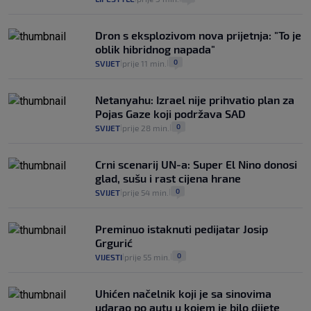
Dron s eksplozivom nova prijetnja: "To je
oblik hibridnog napada"
0
SVIJET
prije 11 min.
|
|
Netanyahu: Izrael nije prihvatio plan za
Pojas Gaze koji podržava SAD
0
SVIJET
prije 28 min.
|
|
Crni scenarij UN-a: Super El Nino donosi
glad, sušu i rast cijena hrane
0
SVIJET
prije 54 min.
|
|
Preminuo istaknuti pedijatar Josip
Grgurić
0
VIJESTI
prije 55 min.
|
|
Uhićen načelnik koji je sa sinovima
udarao po autu u kojem je bilo dijete