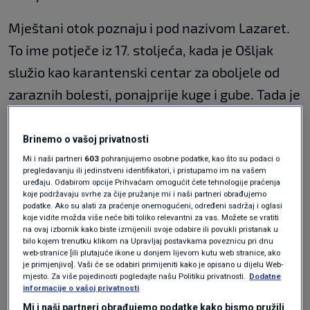
Mještani otok poznaju i pod nazivom Lazaret.
To ime potječe iz 17. stoljeća, kada je Ošljak
služio kao karantenski centar za oboljele od
zaraznih bolesti, ponajprije kuge i gube. Tada je
imao važnu ulogu u zaštiti stanovništva
zadarskog područja od širenja epidemija.
Brinemo o vašoj privatnosti
Mi i naši partneri
603
pohranjujemo osobne podatke, kao što su podaci o
pregledavanju ili jedinstveni identifikatori, i pristupamo im na vašem
uređaju. Odabirom opcije Prihvaćam omogućit ćete tehnologije praćenja
koje podržavaju svrhe za čije pružanje mi i naši partneri obrađujemo
podatke. Ako su alati za praćenje onemogućeni, određeni sadržaj i oglasi
koje vidite možda više neće biti toliko relevantni za vas. Možete se vratiti
na ovaj izbornik kako biste izmijenili svoje odabire ili povukli pristanak u
bilo kojem trenutku klikom na Upravljaj postavkama poveznicu pri dnu
web-stranice [ili plutajuće ikone u donjem lijevom kutu web stranice, ako
je primjenjivo]. Vaši će se odabiri primijeniti kako je opisano u dijelu Web-
mjesto. Za više pojedinosti pogledajte našu Politiku privatnosti.
Dodatne
informacije o vašoj privatnosti
Mi i naši partneri obrađujemo podatke kako bismo pružili