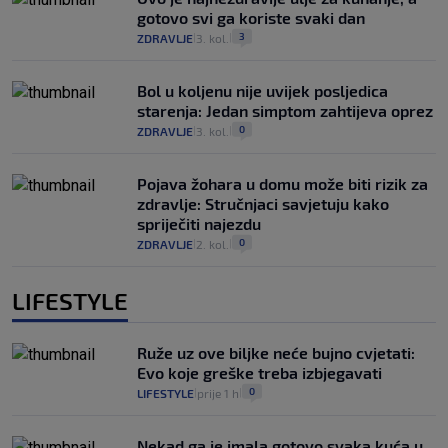
gotovo svi ga koriste svaki dan
3
ZDRAVLJE
3. kol.
|
|
Bol u koljenu nije uvijek posljedica
starenja: Jedan simptom zahtijeva oprez
0
ZDRAVLJE
3. kol.
|
|
Pojava žohara u domu može biti rizik za
zdravlje: Stručnjaci savjetuju kako
spriječiti najezdu
0
ZDRAVLJE
2. kol.
|
|
LIFESTYLE
Ruže uz ove biljke neće bujno cvjetati:
Evo koje greške treba izbjegavati
0
LIFESTYLE
prije 1 h
|
|
Nekad ga je imala gotovo svaka kuća u