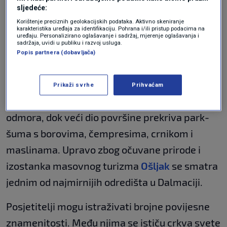
sljedeće:
Korištenje preciznih geolokacijskih podataka. Aktivno skeniranje
karakteristika uređaja za identifikaciju. Pohrana i/ili pristup podacima na
uređaju. Personalizirano oglašavanje i sadržaj, mjerenje oglašavanja i
sadržaja, uvidi u publiku i razvoj usluga.
Popis partnera (dobavljača)
Zadarska županija
Danas je slika otoka potpuno drukčija. Među
Prikaži svrhe
Prihvaćam
šezdesetak kuća vlada opuštena atmosfera
odmora, dok veći dio površine prekriva park-
šuma s borovima, čempresima, crnikom i
maslinama. Upravo zbog očuvane prirode i
izostanka masovnog turizma
Ošljak
se smatra
jednim od najmirnijih odredišta u Dalmaciji.
Posjetitelji mogu istraživati brojne povijesne
znamenitosti. Među njima se ističu crkva svete