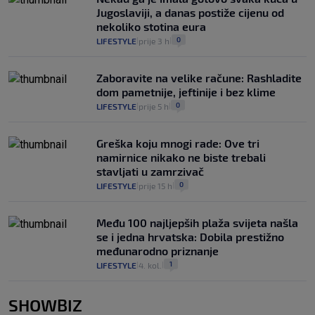
Jugoslaviji, a danas postiže cijenu od
nekoliko stotina eura
0
LIFESTYLE
prije 3 h
|
|
Zaboravite na velike račune: Rashladite
dom pametnije, jeftinije i bez klime
0
LIFESTYLE
prije 5 h
|
|
Greška koju mnogi rade: Ove tri
namirnice nikako ne biste trebali
stavljati u zamrzivač
0
LIFESTYLE
prije 15 h
|
|
Među 100 najljepših plaža svijeta našla
se i jedna hrvatska: Dobila prestižno
međunarodno priznanje
1
LIFESTYLE
4. kol.
|
|
SHOWBIZ