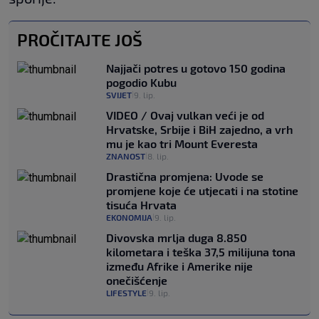
PROČITAJTE JOŠ
Najjači potres u gotovo 150 godina
pogodio Kubu
SVIJET
9. lip.
|
VIDEO / Ovaj vulkan veći je od
Hrvatske, Srbije i BiH zajedno, a vrh
mu je kao tri Mount Everesta
ZNANOST
8. lip.
|
Drastična promjena: Uvode se
promjene koje će utjecati i na stotine
tisuća Hrvata
EKONOMIJA
9. lip.
|
Divovska mrlja duga 8.850
kilometara i teška 37,5 milijuna tona
između Afrike i Amerike nije
onečišćenje
LIFESTYLE
9. lip.
|