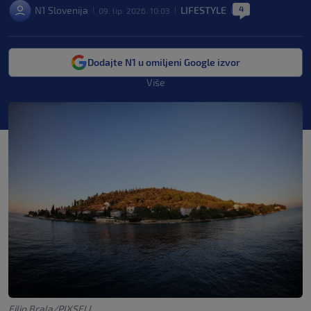
4
N1 Slovenija
LIFESTYLE
09. lip. 2026. 10:03
|
|
|
Dodajte N1 u omiljeni Google izvor
Više
Filip Brala/PIXSELL