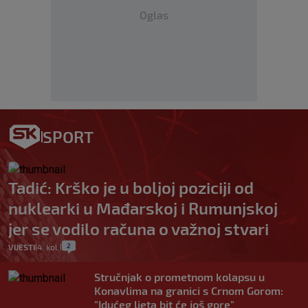
Oglas
SPORT
Tadić: Krško je u boljoj poziciji od
nuklearki u Mađarskoj i Rumunjskoj
jer se vodilo računa o važnoj stvari
2
VIJESTI
4. kol.
|
|
Stručnjak o prometnom kolapsu u
Konavlima na granici s Crnom Gorom:
"Idućeg ljeta bit će još gore"