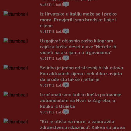
3
VIJESTI
4. kol.
|
|
Iz Hrvatske u Italiju može se i preko
mora. Provjerili smo brodske linije i
cijene
2
VIJESTI
3. kol.
|
|
Uzgajivač objasnio zašto kilogram
rajčica košta deset eura: "Nećete ih
vidjeti na akcijama u trgovinama"
7
VIJESTI
3. kol.
|
|
Selidba je jedno od stresnijih iskustava.
Evo aktualnih cijena i nekoliko savjeta
da prođe što lakše i jeftinije
0
VIJESTI
2. kol.
|
|
Izračunali smo koliko košta putovanje
automobilom na Hvar iz Zagreba, a
koliko iz Osijeka
14
VIJESTI
2. kol.
|
|
"Kći je otišla na more, a zaboravila
zdravstvenu iskaznicu". Kakva su prava