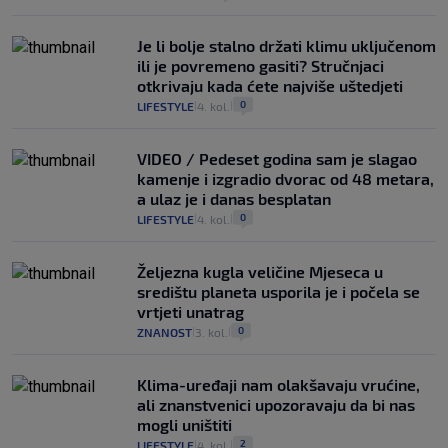
Je li bolje stalno držati klimu uključenom
ili je povremeno gasiti? Stručnjaci
otkrivaju kada ćete najviše uštedjeti
0
LIFESTYLE
4. kol.
|
|
VIDEO / Pedeset godina sam je slagao
kamenje i izgradio dvorac od 48 metara,
a ulaz je i danas besplatan
0
LIFESTYLE
4. kol.
|
|
Željezna kugla veličine Mjeseca u
središtu planeta usporila je i počela se
vrtjeti unatrag
0
ZNANOST
3. kol.
|
|
Klima-uređaji nam olakšavaju vrućine,
ali znanstvenici upozoravaju da bi nas
mogli uništiti
2
LIFESTYLE
4. kol.
|
|