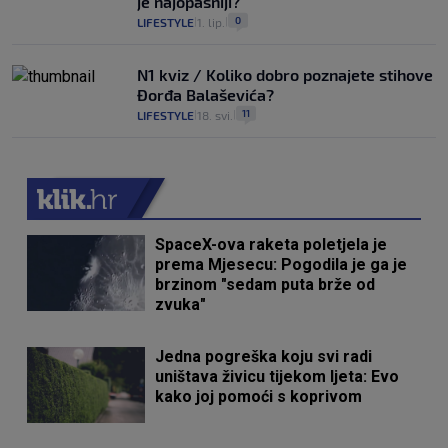
je najopasniji?
0
LIFESTYLE
1. lip.
|
|
N1 kviz / Koliko dobro poznajete stihove
Đorđa Balaševića?
11
LIFESTYLE
18. svi.
|
|
SpaceX-ova raketa poletjela je
prema Mjesecu: Pogodila je ga je
brzinom "sedam puta brže od
zvuka"
Jedna pogreška koju svi radi
uništava živicu tijekom ljeta: Evo
kako joj pomoći s koprivom