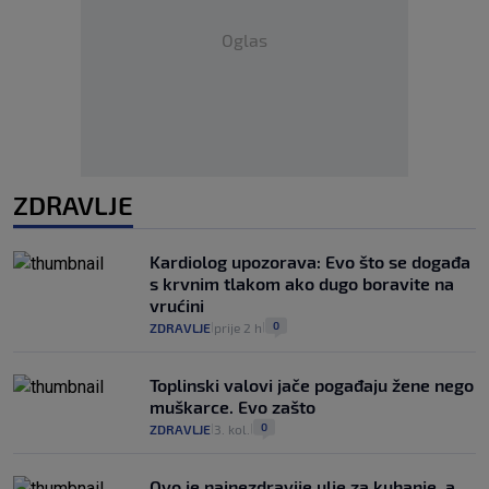
Oglas
ZDRAVLJE
Kardiolog upozorava: Evo što se događa
s krvnim tlakom ako dugo boravite na
vrućini
0
ZDRAVLJE
prije 2 h
|
|
Toplinski valovi jače pogađaju žene nego
muškarce. Evo zašto
0
ZDRAVLJE
3. kol.
|
|
Ovo je najnezdravije ulje za kuhanje, a