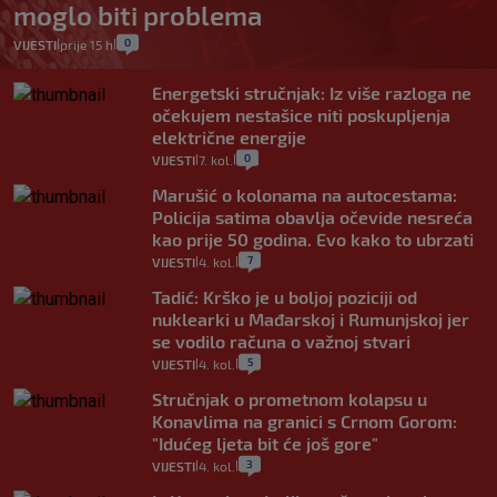
moglo biti problema
0
VIJESTI
prije 15 h
|
|
Energetski stručnjak: Iz više razloga ne
očekujem nestašice niti poskupljenja
električne energije
0
VIJESTI
7. kol.
|
|
Marušić o kolonama na autocestama:
Policija satima obavlja očevide nesreća
kao prije 50 godina. Evo kako to ubrzati
7
VIJESTI
4. kol.
|
|
Tadić: Krško je u boljoj poziciji od
nuklearki u Mađarskoj i Rumunjskoj jer
se vodilo računa o važnoj stvari
5
VIJESTI
4. kol.
|
|
Stručnjak o prometnom kolapsu u
Konavlima na granici s Crnom Gorom:
"Idućeg ljeta bit će još gore"
3
VIJESTI
4. kol.
|
|