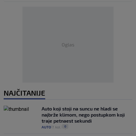
Oglas
NAJČITANIJE
Auto koji stoji na suncu ne hladi se
najbrže klimom, nego postupkom koji
traje petnaest sekundi
0
AUTO
7. kol.
|
|