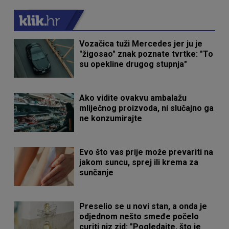
Vozačica tuži Mercedes jer ju je
"žigosao" znak poznate tvrtke: "To
su opekline drugog stupnja"
Ako vidite ovakvu ambalažu
mliječnog proizvoda, ni slučajno ga
ne konzumirajte
Evo što vas prije može prevariti na
jakom suncu, sprej ili krema za
sunčanje
Preselio se u novi stan, a onda je
odjednom nešto smeđe počelo
curiti niz zid: "Pogledajte, što je