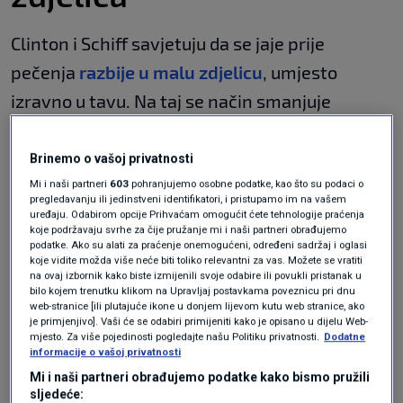
Clinton i Schiff savjetuju da se jaje prije
pečenja
razbije u malu zdjelicu
, umjesto
izravno u tavu. Na taj se način smanjuje
mogućnost pucanja žumanjka ili završavanja
komadića ljuske u jelu. Clinton dodatno
Brinemo o vašoj privatnosti
preporučuje da se jaje pažljivo izlije u tavu kako
Mi i naši partneri
603
pohranjujemo osobne podatke, kao što su podaci o
pregledavanju ili jedinstveni identifikatori, i pristupamo im na vašem
bi žumanjak ostao netaknut, piše
Klix.ba
.
uređaju. Odabirom opcije Prihvaćam omogućit ćete tehnologije praćenja
koje podržavaju svrhe za čije pružanje mi i naši partneri obrađujemo
podatke. Ako su alati za praćenje onemogućeni, određeni sadržaj i oglasi
Maslac daje najbolji okus
koje vidite možda više neće biti toliko relevantni za vas. Možete se vratiti
na ovaj izbornik kako biste izmijenili svoje odabire ili povukli pristanak u
bilo kojem trenutku klikom na Upravljaj postavkama poveznicu pri dnu
web-stranice [ili plutajuće ikone u donjem lijevom kutu web stranice, ako
Sve četiri kuharice prednost daju maslacu kao
je primjenjivo]. Vaši će se odabiri primijeniti kako je opisano u dijelu Web-
mjesto. Za više pojedinosti pogledajte našu Politiku privatnosti.
Dodatne
masnoći za pečenje jaja. Preporučuju
informacije o vašoj privatnosti
korištenje izdašne količine maslaca koji se
Mi i naši partneri obrađujemo podatke kako bismo pružili
sljedeće:
prije dodavanja jajeta treba potpuno otopiti.