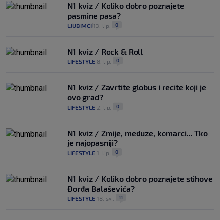
N1 kviz / Koliko dobro poznajete
pasmine pasa?
0
LJUBIMCI
13. lip.
|
|
N1 kviz / Rock & Roll
0
LIFESTYLE
8. lip.
|
|
N1 kviz / Zavrtite globus i recite koji je
ovo grad?
0
LIFESTYLE
2. lip.
|
|
N1 kviz / Zmije, meduze, komarci... Tko
je najopasniji?
0
LIFESTYLE
1. lip.
|
|
N1 kviz / Koliko dobro poznajete stihove
Đorđa Balaševića?
11
LIFESTYLE
18. svi.
|
|