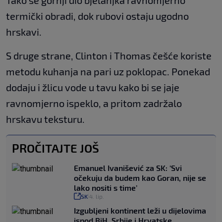
Tako se gornji dio bjelanjka ravnomjerno
termički obradi, dok rubovi ostaju ugodno
hrskavi.
S druge strane, Clinton i Thomas češće koriste
metodu kuhanja na pari uz poklopac. Ponekad
dodaju i žlicu vode u tavu kako bi se jaje
ravnomjerno ispeklo, a pritom zadržalo
hrskavu teksturu.
PROČITAJTE JOŠ
Emanuel Ivanišević za SK: ‘Svi
očekuju da budem kao Goran, nije se
lako nositi s time’
SK
4. lip.
|
Izgubljeni kontinent leži u dijelovima
ispod BiH, Srbije i Hrvatske