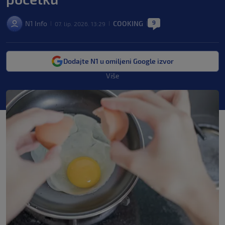
9
N1 Info
COOKING
07. lip. 2026. 13:29
|
|
|
Dodajte N1 u omiljeni Google izvor
Više