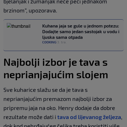
bjelanjak i žumanjak neće peći jednakom
brzinom“, upozorava.
Kuhana jaja se gule u jednom potezu:
Dodajte samo jedan sastojak u vodu i
ljuska sama otpada
COOKING
3. tra.
|
Najbolji izbor je tava s
neprianjajućim slojem
Sve kuharice slažu se da je tava s
neprianjajućim premazom najbolji izbor za
pripremu jaja na oko. Henry dodaje da dobre
rezultate može dati i
tava od lijevanog željeza
,
dok kod nehrđajućeg čelika treba koristiti više