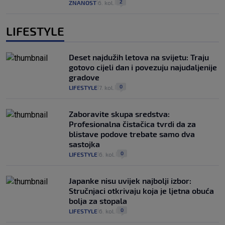
2
ZNANOST
6. kol.
|
|
LIFESTYLE
Deset najdužih letova na svijetu: Traju
gotovo cijeli dan i povezuju najudaljenije
gradove
0
LIFESTYLE
7. kol.
|
|
Zaboravite skupa sredstva:
Profesionalna čistačica tvrdi da za
blistave podove trebate samo dva
sastojka
0
LIFESTYLE
6. kol.
|
|
Japanke nisu uvijek najbolji izbor:
Stručnjaci otkrivaju koja je ljetna obuća
bolja za stopala
0
LIFESTYLE
6. kol.
|
|