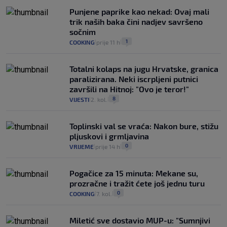
Punjene paprike kao nekad: Ovaj mali
trik naših baka čini nadjev savršeno
sočnim
1
COOKING
prije 11 h
|
|
Totalni kolaps na jugu Hrvatske, granica
paralizirana. Neki iscrpljeni putnici
završili na Hitnoj: "Ovo je teror!"
8
VIJESTI
2. kol.
|
|
Toplinski val se vraća: Nakon bure, stižu
pljuskovi i grmljavina
0
VRIJEME
prije 14 h
|
|
Pogačice za 15 minuta: Mekane su,
prozračne i tražit ćete još jednu turu
0
COOKING
7. kol.
|
|
Miletić sve dostavio MUP-u: "Sumnjivi