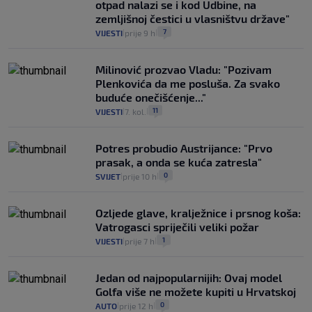
otpad nalazi se i kod Udbine, na
zemljišnoj čestici u vlasništvu države"
7
VIJESTI
prije 9 h
|
|
Milinović prozvao Vladu: "Pozivam
Plenkovića da me posluša. Za svako
buduće onečišćenje..."
11
VIJESTI
7. kol.
|
|
Potres probudio Austrijance: "Prvo
prasak, a onda se kuća zatresla"
0
SVIJET
prije 10 h
|
|
Ozljede glave, kralježnice i prsnog koša:
Vatrogasci spriječili veliki požar
1
VIJESTI
prije 7 h
|
|
Jedan od najpopularnijih: Ovaj model
Golfa više ne možete kupiti u Hrvatskoj
0
AUTO
prije 12 h
|
|