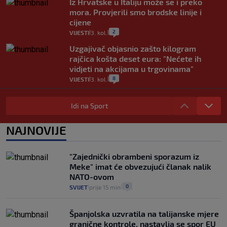
Iz Hrvatske u Italiju može se i preko
mora. Provjerili smo brodske linije i
cijene
2
VIJESTI
3. kol.
|
|
Uzgajivač objasnio zašto kilogram
rajčica košta deset eura: "Nećete ih
vidjeti na akcijama u trgovinama"
8
VIJESTI
3. kol.
|
|
Selidba je jedno od stresnijih iskustava.
Evo aktualnih cijena i nekoliko savjeta
Idi na Sport
da prođe što lakše i jeftinije
0
VIJESTI
2. kol.
NAJNOVIJE
|
|
Izračunali smo koliko košta putovanje
automobilom na Hvar iz Zagreba, a
"Zajednički obrambeni sporazum iz
koliko iz Osijeka
Meke" imat će obvezujući članak nalik
14
VIJESTI
2. kol.
|
|
NATO-ovom
0
SVIJET
prije 15 min
|
|
Španjolska uzvratila na talijanske mjere
granične kontrole, nastavlja se spor EU