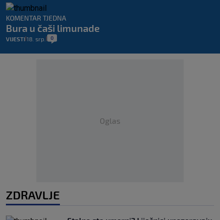
KOMENTAR TJEDNA
Bura u čaši limunade
0
VIJESTI
18. srp.
|
|
Oglas
ZDRAVLJE