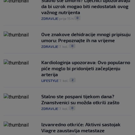
Stalno ste umorni? Liječnici upozoravaju
da bi uzrok mogao biti nedostatak ovog
važnog nutrijenta
0
ZDRAVLJE
prije 15 h
|
|
Ove znakove dehidracije mnogi pripisuju
umoru: Prepoznajte ih na vrijeme
0
ZDRAVLJE
7. kol.
|
|
Kardiologinja upozorava: Ovo popularno
piće moglo bi pridonijeti začepljenju
arterija
2
LIFESTYLE
7. kol.
|
|
Stalno ste pospani tijekom dana?
Znanstvenici su možda otkrili zašto
0
ZDRAVLJE
7. kol.
|
|
Izvanredno otkriće: Aktivni sastojak
Viagre zaustavlja metastaze