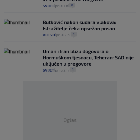
0
SVIJET
prije 1 h
|
|
Butković nakon sudara vlakova:
Istražitelje čeka opsežan posao
1
VIJESTI
prije 2 h
|
|
Oman i Iran blizu dogovora o
Hormuškom tjesnacu, Teheran: SAD nije
uključen u pregovore
1
SVIJET
prije 2 h
|
|
Oglas