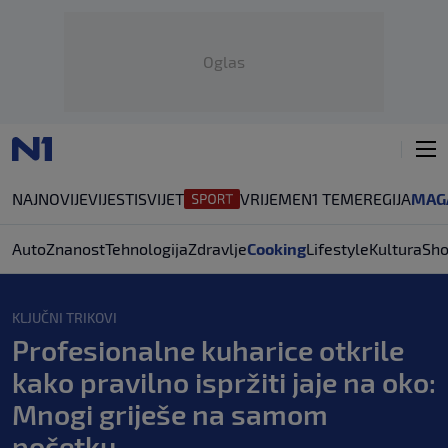
Oglas
NAJNOVIJE
VIJESTI
SVIJET
VRIJEME
N1 TEME
REGIJA
MAG
Auto
Znanost
Tehnologija
Zdravlje
Cooking
Lifestyle
Kultura
Sh
KLJUČNI TRIKOVI
Profesionalne kuharice otkrile
kako pravilno ispržiti jaje na oko:
Mnogi griješe na samom
početku