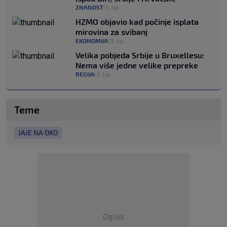
ZNANOST
3. lip.
|
HZMO objavio kad počinje isplata
mirovina za svibanj
EKONOMIJA
3. lip.
|
Velika pobjeda Srbije u Bruxellesu:
Nema više jedne velike prepreke
REGIJA
3. lip.
|
Teme
JAJE NA OKO
Oglas