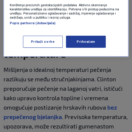
Korištenje preciznih geolokacijskih podataka. Aktivno skeniranje
karakteristika uređaja za identifikaciju. Pohrana i/ili pristup podacima na
uređaju. Personalizirano oglašavanje i sadržaj, mjerenje oglašavanja i
Koliko se kuhaju jaja
sadržaja, uvidi u publiku i razvoj usluga.
COOKING
9. svi.
|
Popis partnera (dobavljača)
Ključ je u kontroli
Prikaži svrhe
Prihvaćam
temperature
Mišljenja o idealnoj temperaturi pečenja
razlikuju se među stručnjakinjama. Clinton
preporučuje pečenje na laganoj vatri, ističući
kako upravo kontrola topline i vremena
omogućuje postizanje hrskavih rubova
bez
prepečenog bjelanjka
. Previsoka temperatura,
upozorava, može rezultirati gumenastom