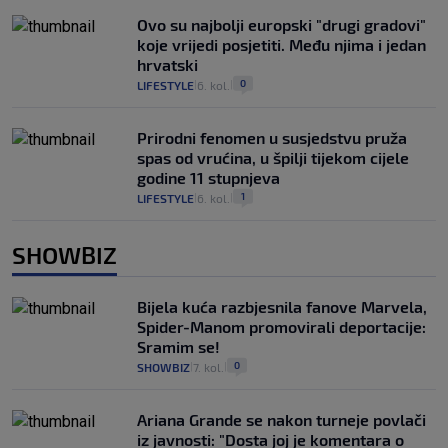
Ovo su najbolji europski "drugi gradovi"
koje vrijedi posjetiti. Među njima i jedan
hrvatski
0
LIFESTYLE
6. kol.
|
|
Prirodni fenomen u susjedstvu pruža
spas od vrućina, u špilji tijekom cijele
godine 11 stupnjeva
1
LIFESTYLE
6. kol.
|
|
SHOWBIZ
Bijela kuća razbjesnila fanove Marvela,
Spider-Manom promovirali deportacije:
Sramim se!
0
SHOWBIZ
7. kol.
|
|
Ariana Grande se nakon turneje povlači
iz javnosti: "Dosta joj je komentara o