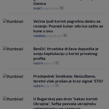
članica
0
SVIJET
prije 35 min
|
|
Većina ljudi koristi pogrešnu dasku za
rezanje: Poznati kuhar otkriva zašto se
kune u ovu
0
COOKING
prije 56 min
|
|
Benčić: Hrvatska država dopustila je
svoju kapitulaciju u korist privatnog
profita
1
VIJESTI
prije 1 h
|
|
Predsjednik Sindikata: Neslužbeno,
teretni vlak prošao je kroz signal 'STOJ'
1
VIJESTI
prije 1 h
|
|
U Bugarskoj pao dron "kakav koristi
Ukrajina", Sofija pozvala ukrajinsku
veleposlanicu na razgovor