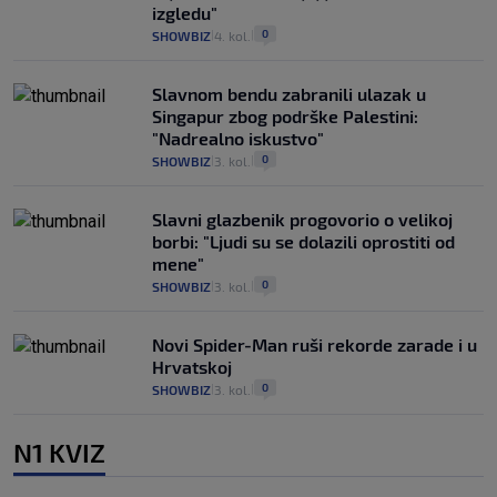
izgledu"
0
SHOWBIZ
4. kol.
|
|
Slavnom bendu zabranili ulazak u
Singapur zbog podrške Palestini:
"Nadrealno iskustvo"
0
SHOWBIZ
3. kol.
|
|
Slavni glazbenik progovorio o velikoj
borbi: "Ljudi su se dolazili oprostiti od
mene"
0
SHOWBIZ
3. kol.
|
|
Novi Spider-Man ruši rekorde zarade i u
Hrvatskoj
0
SHOWBIZ
3. kol.
|
|
N1 KVIZ