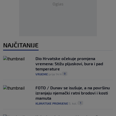
Oglas
NAJČITANIJE
Dio Hrvatske očekuje promjena
vremena: Stižu pljuskovi, bura i pad
temperature
0
VRIJEME
prije 14 h
|
|
FOTO / Dunav se isušuje, a na površinu
izranjaju njemački ratni brodovi i kosti
mamuta
1
KLIMATSKE PROMJENE
5. kol.
|
|