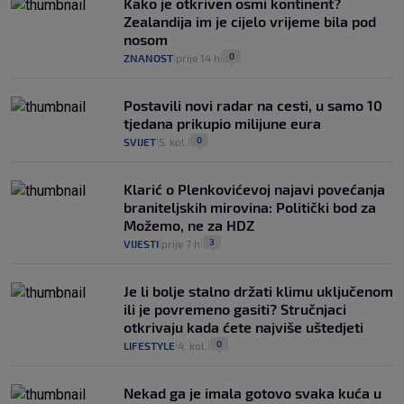
Kako je otkriven osmi kontinent?
Zealandija im je cijelo vrijeme bila pod
nosom
0
ZNANOST
prije 14 h
|
|
Postavili novi radar na cesti, u samo 10
tjedana prikupio milijune eura
0
SVIJET
5. kol.
|
|
Klarić o Plenkovićevoj najavi povećanja
braniteljskih mirovina: Politički bod za
Možemo, ne za HDZ
3
VIJESTI
prije 7 h
|
|
Je li bolje stalno držati klimu uključenom
ili je povremeno gasiti? Stručnjaci
otkrivaju kada ćete najviše uštedjeti
0
LIFESTYLE
4. kol.
|
|
Nekad ga je imala gotovo svaka kuća u