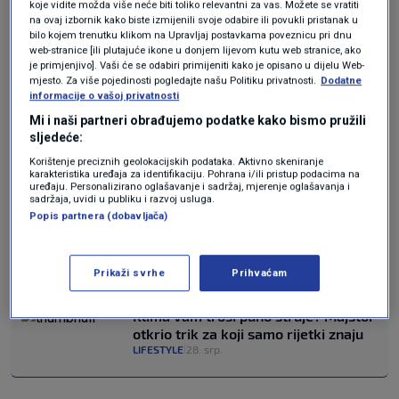
Koliko dugo traje plin u
koje vidite možda više neće biti toliko relevantni za vas. Možete se vratiti
na ovaj izbornik kako biste izmijenili svoje odabire ili povukli pristanak u
klima-uređaju?
bilo kojem trenutku klikom na Upravljaj postavkama poveznicu pri dnu
web-stranice [ili plutajuće ikone u donjem lijevom kutu web stranice, ako
je primjenjivo]. Vaši će se odabiri primijeniti kako je opisano u dijelu Web-
mjesto. Za više pojedinosti pogledajte našu Politiku privatnosti.
Dodatne
Pitanje iz naslova, koliko traje plin u klima-
informacije o vašoj privatnosti
Mi i naši partneri obrađujemo podatke kako bismo pružili
uređaju, ima odgovor koji ovisi o nekoliko
sljedeće:
čimbenika. Općenito, stručnjaci se slažu da
Korištenje preciznih geolokacijskih podataka. Aktivno skeniranje
karakteristika uređaja za identifikaciju. Pohrana i/ili pristup podacima na
rashladni plin u klima-uređaju traje između 3 i
uređaju. Personalizirano oglašavanje i sadržaj, mjerenje oglašavanja i
sadržaja, uvidi u publiku i razvoj usluga.
5 godina pri uobičajenom korištenju. Međutim,
Popis partnera (dobavljača)
to nije strogo pravilo, neki uređaji mogu raditi i
duže bez potrebe za dopunjavanjem plina.
Prikaži svrhe
Prihvaćam
Klima vam troši puno struje? Majstor
otkrio trik za koji samo rijetki znaju
LIFESTYLE
28. srp.
|