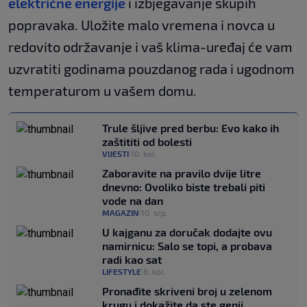
električne energije
i izbjegavanje skupih
popravaka. Uložite malo vremena i novca u
redovito održavanje i vaš klima-uređaj će vam
uzvratiti godinama pouzdanog rada i ugodnom
temperaturom u vašem domu.
Trule šljive pred berbu: Evo kako ih
zaštititi od bolesti
VIJESTI
10. kol.
|
Zaboravite na pravilo dvije litre
dnevno: Ovoliko biste trebali piti
vode na dan
MAGAZIN
10. srp.
|
U kajganu za doručak dodajte ovu
namirnicu: Salo se topi, a probava
radi kao sat
LIFESTYLE
8. kol.
|
Pronađite skriveni broj u zelenom
krugu i dokažite da ste genij