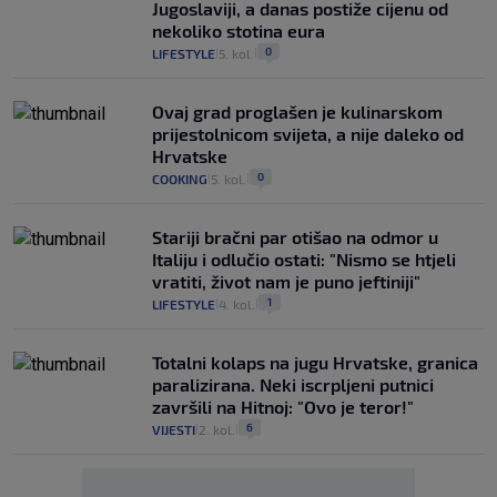
Jugoslaviji, a danas postiže cijenu od
nekoliko stotina eura
0
LIFESTYLE
5. kol.
|
|
Ovaj grad proglašen je kulinarskom
prijestolnicom svijeta, a nije daleko od
Hrvatske
0
COOKING
5. kol.
|
|
Stariji bračni par otišao na odmor u
Italiju i odlučio ostati: "Nismo se htjeli
vratiti, život nam je puno jeftiniji"
1
LIFESTYLE
4. kol.
|
|
Totalni kolaps na jugu Hrvatske, granica
paralizirana. Neki iscrpljeni putnici
završili na Hitnoj: "Ovo je teror!"
6
VIJESTI
2. kol.
|
|