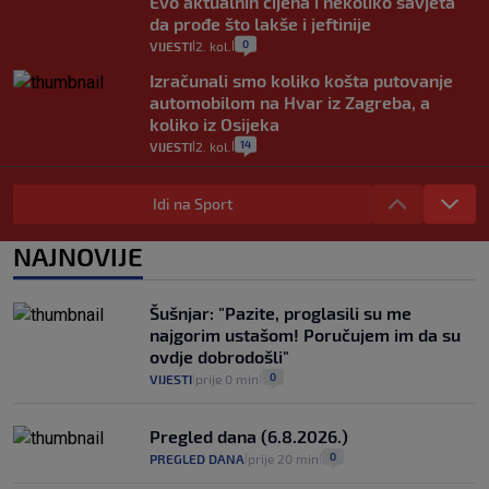
Evo aktualnih cijena i nekoliko savjeta
da prođe što lakše i jeftinije
0
VIJESTI
2. kol.
|
|
Izračunali smo koliko košta putovanje
automobilom na Hvar iz Zagreba, a
koliko iz Osijeka
14
VIJESTI
2. kol.
|
|
"Kći je otišla na more, a zaboravila
zdravstvenu iskaznicu". Kakva su prava
Idi na Sport
pacijenata izvan mjesta prebivališta?
1
VIJESTI
1. kol.
NAJNOVIJE
|
|
Provjerili smo "što ćemo onda" ako
Plenković na 15 dana ukine mjere: "Ne bi
Šušnjar: "Pazite, proglasili su me
se dogodilo ništa. Vlada se zaljubila u te
najgorim ustašom! Poručujem im da su
intervencije"
ovdje dobrodošli"
25
VIJESTI
30. srp.
|
|
0
VIJESTI
prije 0 min
|
|
Pregled dana (6.8.2026.)
0
PREGLED DANA
prije 20 min
|
|