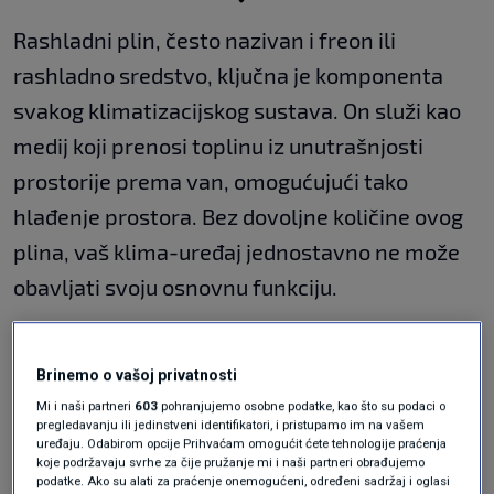
Rashladni plin, često nazivan i freon ili
rashladno sredstvo, ključna je komponenta
svakog klimatizacijskog sustava. On služi kao
medij koji prenosi toplinu iz unutrašnjosti
prostorije prema van, omogućujući tako
hlađenje prostora. Bez dovoljne količine ovog
plina, vaš klima-uređaj jednostavno ne može
obavljati svoju osnovnu funkciju.
Zamislite to ovako: rashladni plin je poput krvi
u optočnom sustavu vašeg klimatizacijskog
Brinemo o vašoj privatnosti
uređaja. Kada ga nema dovoljno, cijeli sustav
Mi i naši partneri
603
pohranjujemo osobne podatke, kao što su podaci o
pregledavanju ili jedinstveni identifikatori, i pristupamo im na vašem
počinje "patiti" i pokazivati znakove "bolesti".
uređaju. Odabirom opcije Prihvaćam omogućit ćete tehnologije praćenja
koje podržavaju svrhe za čije pružanje mi i naši partneri obrađujemo
podatke. Ako su alati za praćenje onemogućeni, određeni sadržaj i oglasi