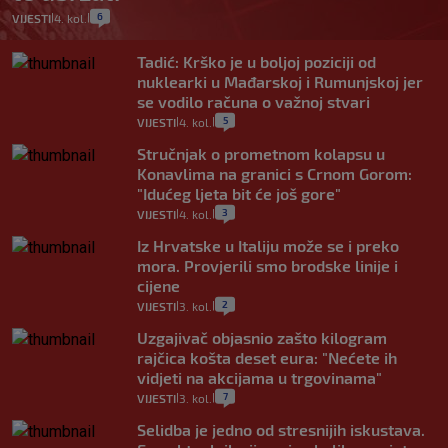
6
VIJESTI
4. kol.
|
|
Tadić: Krško je u boljoj poziciji od
nuklearki u Mađarskoj i Rumunjskoj jer
se vodilo računa o važnoj stvari
5
VIJESTI
4. kol.
|
|
Stručnjak o prometnom kolapsu u
Konavlima na granici s Crnom Gorom:
"Idućeg ljeta bit će još gore"
3
VIJESTI
4. kol.
|
|
Iz Hrvatske u Italiju može se i preko
mora. Provjerili smo brodske linije i
cijene
2
VIJESTI
3. kol.
|
|
Uzgajivač objasnio zašto kilogram
rajčica košta deset eura: "Nećete ih
vidjeti na akcijama u trgovinama"
7
VIJESTI
3. kol.
|
|
Selidba je jedno od stresnijih iskustava.