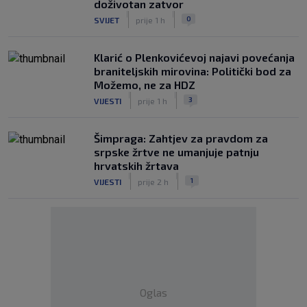
doživotan zatvor
|
|
0
SVIJET
prije 1 h
Klarić o Plenkovićevoj najavi povećanja
braniteljskih mirovina: Politički bod za
Možemo, ne za HDZ
|
|
3
VIJESTI
prije 1 h
Šimpraga: Zahtjev za pravdom za
srpske žrtve ne umanjuje patnju
hrvatskih žrtava
|
|
1
VIJESTI
prije 2 h
Oglas