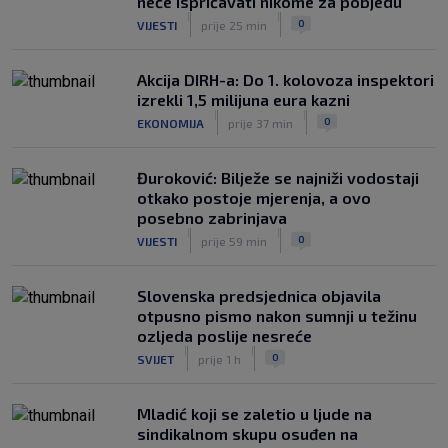
neće ispričavati nikome za pobjedu
|
|
0
VIJESTI
prije 25 min
Akcija DIRH-a: Do 1. kolovoza inspektori
izrekli 1,5 milijuna eura kazni
|
|
0
EKONOMIJA
prije 37 min
Đuroković: Bilježe se najniži vodostaji
otkako postoje mjerenja, a ovo
posebno zabrinjava
|
|
0
VIJESTI
prije 59 min
Slovenska predsjednica objavila
otpusno pismo nakon sumnji u težinu
ozljeda poslije nesreće
|
|
0
SVIJET
prije 1 h
Mladić koji se zaletio u ljude na
sindikalnom skupu osuđen na