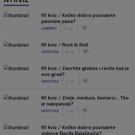
N1 kviz / Koliko dobro poznajete
pasmine pasa?
|
|
0
LJUBIMCI
13. lip.
N1 kviz / Rock & Roll
|
|
0
LIFESTYLE
8. lip.
N1 kviz / Zavrtite globus i recite koji je
ovo grad?
|
|
0
LIFESTYLE
2. lip.
N1 kviz / Zmije, meduze, komarci... Tko
je najopasniji?
|
|
0
LIFESTYLE
1. lip.
N1 kviz / Koliko dobro poznajete
stihove Đorđa Balaševića?