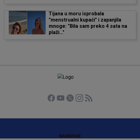
Tijana u moru isprobala
"menstrualni kupaći" i zapanjila
mnoge: "Bila sam preko 4 sata na
plaži..."
NAJNOVIJE