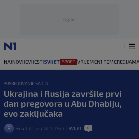
Oglas
NAJNOVIJE
VIJESTI
SVIJET
VRIJEME
N1 TEME
REGIJA
MA
POSREDOVANJE SAD-A
Ukrajina i Rusija završile prvi
dan pregovora u Abu Dhabiju,
evo zaključaka
0
Hina
SVIJET
04. velj. 2026. 17:40
|
|
|