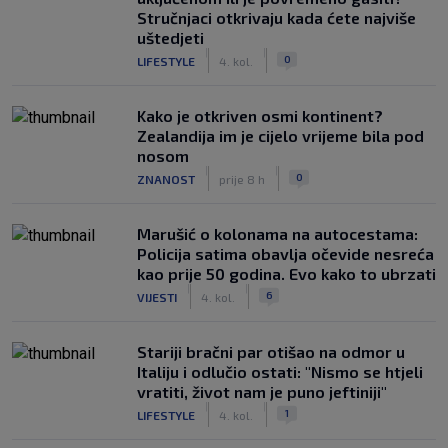
Stručnjaci otkrivaju kada ćete najviše
uštedjeti
|
|
0
LIFESTYLE
4. kol.
Kako je otkriven osmi kontinent?
Zealandija im je cijelo vrijeme bila pod
nosom
|
|
0
ZNANOST
prije 8 h
Marušić o kolonama na autocestama:
Policija satima obavlja očevide nesreća
kao prije 50 godina. Evo kako to ubrzati
|
|
6
VIJESTI
4. kol.
Stariji bračni par otišao na odmor u
Italiju i odlučio ostati: "Nismo se htjeli
vratiti, život nam je puno jeftiniji"
|
|
1
LIFESTYLE
4. kol.