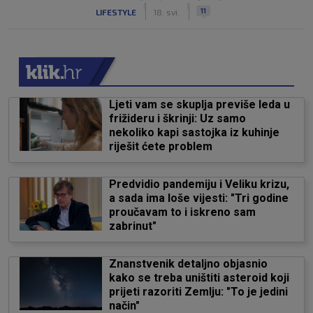
|
|
11
LIFESTYLE
18. svi.
Ljeti vam se skuplja previše leda u
frižideru i škrinji: Uz samo
nekoliko kapi sastojka iz kuhinje
riješit ćete problem
Predvidio pandemiju i Veliku krizu,
a sada ima loše vijesti: "Tri godine
proučavam to i iskreno sam
zabrinut"
Znanstvenik detaljno objasnio
kako se treba uništiti asteroid koji
prijeti razoriti Zemlju: "To je jedini
način"