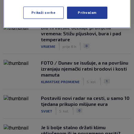
NAJČITANIJE
Prikaži svrhe
Prihvaćam
Dio Hrvatske očekuje promjena
vremena: Stižu pljuskovi, bura i pad
temperature
|
|
0
VRIJEME
prije 8 h
FOTO / Dunav se isušuje, a na površinu
izranjaju njemački ratni brodovi i kosti
mamuta
|
|
1
KLIMATSKE PROMJENE
5. kol.
Postavili novi radar na cesti, u samo 10
tjedana prikupio milijune eura
|
|
0
SVIJET
5. kol.
Je li bolje stalno držati klimu
uključenom ili je povremeno gasiti?