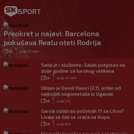
SPORT
Preokret u najavi: Barcelona
pokušava Realu oteti Rodrija
|
SK
prije 21 min
Sada je i službeno: Salah potpisao na
dvije godine za turskog velikana
|
SK
prije 41 min
Ubijen je David Owori (27), jedan od
najboljih nogometaša iz Ugande
|
SK
prije 2 h
Garcia odabrao početnih 11 za Litvu?
Livaja se čini se vraća na klupu
|
SK
prije 6 h
Njemački kroničar govorio o Vuškoviću: