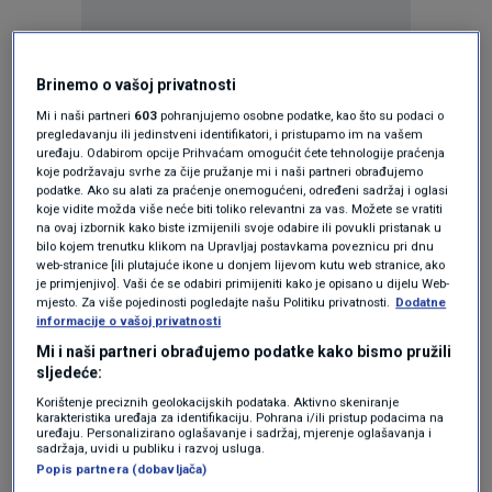
Oglas
Brinemo o vašoj privatnosti
Mi i naši partneri
603
pohranjujemo osobne podatke, kao što su podaci o
pregledavanju ili jedinstveni identifikatori, i pristupamo im na vašem
uređaju. Odabirom opcije Prihvaćam omogućit ćete tehnologije praćenja
koje podržavaju svrhe za čije pružanje mi i naši partneri obrađujemo
podatke. Ako su alati za praćenje onemogućeni, određeni sadržaj i oglasi
koje vidite možda više neće biti toliko relevantni za vas. Možete se vratiti
na ovaj izbornik kako biste izmijenili svoje odabire ili povukli pristanak u
bilo kojem trenutku klikom na Upravljaj postavkama poveznicu pri dnu
web-stranice [ili plutajuće ikone u donjem lijevom kutu web stranice, ako
je primjenjivo]. Vaši će se odabiri primijeniti kako je opisano u dijelu Web-
mjesto. Za više pojedinosti pogledajte našu Politiku privatnosti.
Dodatne
informacije o vašoj privatnosti
Mi i naši partneri obrađujemo podatke kako bismo pružili
Oglas
sljedeće:
Korištenje preciznih geolokacijskih podataka. Aktivno skeniranje
karakteristika uređaja za identifikaciju. Pohrana i/ili pristup podacima na
uređaju. Personalizirano oglašavanje i sadržaj, mjerenje oglašavanja i
sadržaja, uvidi u publiku i razvoj usluga.
Popis partnera (dobavljača)