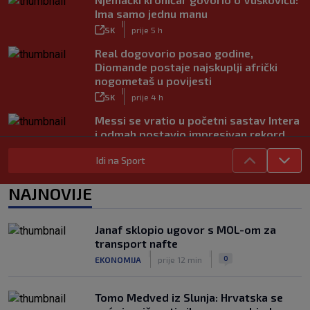
Ima samo jednu manu
|
SK
prije 5 h
Real dogovorio posao godine,
Diomande postaje najskuplji afrički
nogometaš u povijesti
|
SK
prije 4 h
Messi se vratio u početni sastav Intera
i odmah postavio impresivan rekord
|
SK
prije 7 h
Idi na Sport
Novo Dinamovo pojačanje ubrzo
potpisuje, prvo će igrati u Lekinoj
NAJNOVIJE
momčadi?
|
SK
prije 3 h
Janaf sklopio ugovor s MOL-om za
transport nafte
|
|
0
EKONOMIJA
prije 12 min
Tomo Medved iz Slunja: Hrvatska se