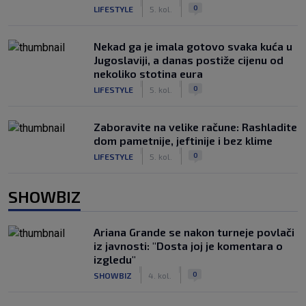
|
|
0
LIFESTYLE
5. kol.
Nekad ga je imala gotovo svaka kuća u
Jugoslaviji, a danas postiže cijenu od
nekoliko stotina eura
|
|
0
LIFESTYLE
5. kol.
Zaboravite na velike račune: Rashladite
dom pametnije, jeftinije i bez klime
|
|
0
LIFESTYLE
5. kol.
SHOWBIZ
Ariana Grande se nakon turneje povlači
iz javnosti: "Dosta joj je komentara o
izgledu"
|
|
0
SHOWBIZ
4. kol.