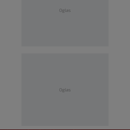
Oglas
Oglas