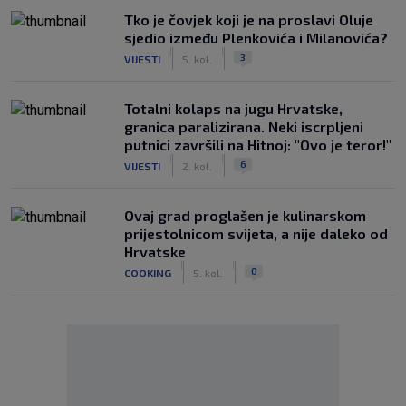
Tko je čovjek koji je na proslavi Oluje
sjedio između Plenkovića i Milanovića?
|
|
3
VIJESTI
5. kol.
Totalni kolaps na jugu Hrvatske,
granica paralizirana. Neki iscrpljeni
putnici završili na Hitnoj: "Ovo je teror!"
|
|
6
VIJESTI
2. kol.
Ovaj grad proglašen je kulinarskom
prijestolnicom svijeta, a nije daleko od
Hrvatske
|
|
0
COOKING
5. kol.