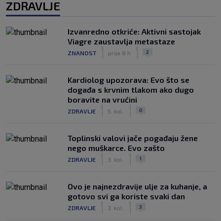
ZDRAVLJE
Izvanredno otkriće: Aktivni sastojak
Viagre zaustavlja metastaze
|
|
2
ZNANOST
prije 8 h
Kardiolog upozorava: Evo što se
događa s krvnim tlakom ako dugo
boravite na vrućini
|
|
0
ZDRAVLJE
5. kol.
Toplinski valovi jače pogađaju žene
nego muškarce. Evo zašto
|
|
1
ZDRAVLJE
3. kol.
Ovo je najnezdravije ulje za kuhanje, a
gotovo svi ga koriste svaki dan
|
|
3
ZDRAVLJE
3. kol.