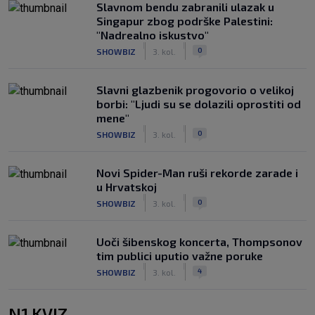
Slavnom bendu zabranili ulazak u
Singapur zbog podrške Palestini:
"Nadrealno iskustvo"
|
|
0
SHOWBIZ
3. kol.
Slavni glazbenik progovorio o velikoj
borbi: "Ljudi su se dolazili oprostiti od
mene"
|
|
0
SHOWBIZ
3. kol.
Novi Spider-Man ruši rekorde zarade i
u Hrvatskoj
|
|
0
SHOWBIZ
3. kol.
Uoči šibenskog koncerta, Thompsonov
tim publici uputio važne poruke
|
|
4
SHOWBIZ
3. kol.
N1 KVIZ