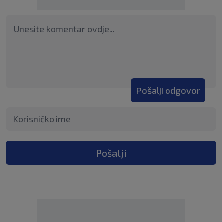
Pošalji odgovor
Pošalji