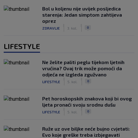
Bol u koljenu nije uvijek posljedica
starenja: Jedan simptom zahtijeva
oprez
|
|
0
ZDRAVLJE
3. kol.
LIFESTYLE
Ne želite paliti peglu tijekom ljetnih
vrućina? Ovaj trik može pomoći da
odjeća ne izgleda zgužvano
|
|
0
LIFESTYLE
5. kol.
Pet horoskopskih znakova koji bi ovog
ljeta pronaći svoju srodnu dušu
|
|
0
LIFESTYLE
5. kol.
Ruže uz ove biljke neće bujno cvjetati:
Evo koje greške treba izbjegavati