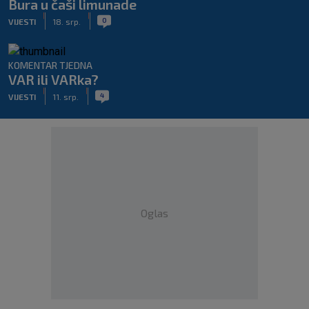
Bura u čaši limunade
|
|
0
VIJESTI
18. srp.
KOMENTAR TJEDNA
VAR ili VARka?
|
|
4
VIJESTI
11. srp.
Oglas