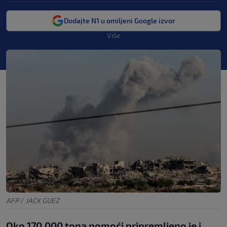
Dodajte N1 u omiljeni Google izvor
Više
AFP
/
JACK GUEZ
Oko 170.000 tona pomoći pripremljeno je i