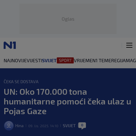
Oglas
NAJNOVIJE
VIJESTI
SVIJET
VRIJEME
N1 TEME
REGIJA
MAG
ČEKA SE DOSTAVA
UN: Oko 170.000 tona
humanitarne pomoći čeka ulaz u
Pojas Gaze
0
Hina
SVIJET
09. lis. 2025. 14:10
|
|
|