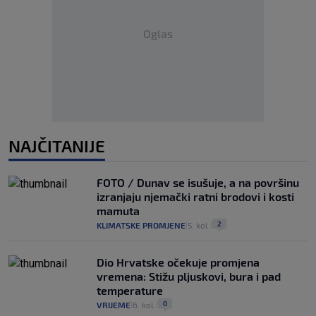
Oglas
NAJČITANIJE
FOTO / Dunav se isušuje, a na površinu
izranjaju njemački ratni brodovi i kosti
mamuta
2
KLIMATSKE PROMJENE
5. kol.
|
|
Dio Hrvatske očekuje promjena
vremena: Stižu pljuskovi, bura i pad
temperature
0
VRIJEME
6. kol.
|
|