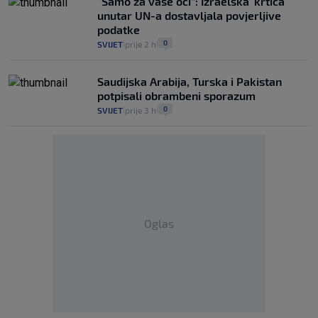
"Samo za vaše oči“: Izraelska 'krtica'
unutar UN-a dostavljala povjerljive
podatke
0
SVIJET
prije 2 h
|
|
Saudijska Arabija, Turska i Pakistan
potpisali obrambeni sporazum
0
SVIJET
prije 3 h
|
|
Oglas