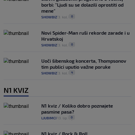
borbi: "Ljudi su se dolazili oprostiti od
mene"
0
SHOWBIZ
3. kol.
|
|
Novi Spider-Man ruši rekorde zarade i u
Hrvatskoj
0
SHOWBIZ
3. kol.
|
|
Uoči šibenskog koncerta, Thompsonov
tim publici uputio važne poruke
4
SHOWBIZ
3. kol.
|
|
N1 KVIZ
N1 kviz / Koliko dobro poznajete
pasmine pasa?
0
LJUBIMCI
13. lip.
|
|
N1 kviz / Rock & Roll