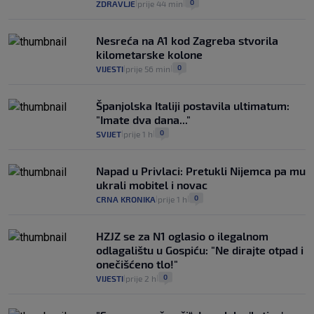
0
ZDRAVLJE
prije 44 min
|
|
Nesreća na A1 kod Zagreba stvorila
kilometarske kolone
0
VIJESTI
prije 56 min
|
|
Španjolska Italiji postavila ultimatum:
"Imate dva dana..."
0
SVIJET
prije 1 h
|
|
Napad u Privlaci: Pretukli Nijemca pa mu
ukrali mobitel i novac
0
CRNA KRONIKA
prije 1 h
|
|
HZJZ se za N1 oglasio o ilegalnom
odlagalištu u Gospiću: "Ne dirajte otpad i
onečišćeno tlo!"
0
VIJESTI
prije 2 h
|
|