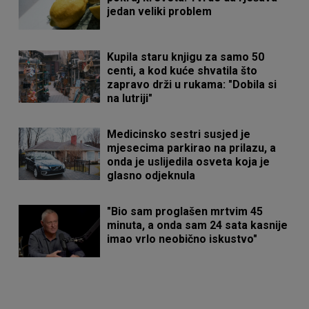
jedan veliki problem
Kupila staru knjigu za samo 50
centi, a kod kuće shvatila što
zapravo drži u rukama: "Dobila si
na lutriji"
Medicinsko sestri susjed je
mjesecima parkirao na prilazu, a
onda je uslijedila osveta koja je
glasno odjeknula
"Bio sam proglašen mrtvim 45
minuta, a onda sam 24 sata kasnije
imao vrlo neobično iskustvo"