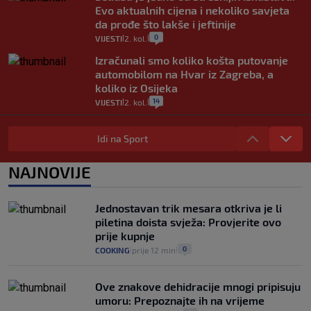
Evo aktualnih cijena i nekoliko savjeta
da prođe što lakše i jeftinije
0
VIJESTI
2. kol.
|
|
Izračunali smo koliko košta putovanje
automobilom na Hvar iz Zagreba, a
koliko iz Osijeka
14
VIJESTI
2. kol.
|
|
"Kći je otišla na more, a zaboravila
zdravstvenu iskaznicu". Kakva su prava
Idi na Sport
pacijenata izvan mjesta prebivališta?
1
VIJESTI
1. kol.
NAJNOVIJE
|
|
Kako spriječiti nasilje? "Tako da glavni
junaci naših priča budu oni koji pomažu,
Jednostavan trik mesara otkriva je li
a ne oni koji su pobijedili nekoga"
piletina doista svježa: Provjerite ovo
2
VIJESTI
30. srp.
|
|
prije kupnje
0
COOKING
prije 12 min
|
|
Ove znakove dehidracije mnogi pripisuju
umoru: Prepoznajte ih na vrijeme