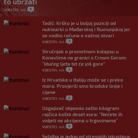
to ubrzati
6
VIJESTI
4. kol.
|
|
Tadić: Krško je u boljoj poziciji od
nuklearki u Mađarskoj i Rumunjskoj jer
se vodilo računa o važnoj stvari
5
VIJESTI
4. kol.
|
|
Stručnjak o prometnom kolapsu u
Konavlima na granici s Crnom Gorom:
"Idućeg ljeta bit će još gore"
3
VIJESTI
4. kol.
|
|
Iz Hrvatske u Italiju može se i preko
mora. Provjerili smo brodske linije i
cijene
2
VIJESTI
3. kol.
|
|
Uzgajivač objasnio zašto kilogram
rajčica košta deset eura: "Nećete ih
vidjeti na akcijama u trgovinama"
8
VIJESTI
3. kol.
|
|
Selidba je jedno od stresnijih iskustava.