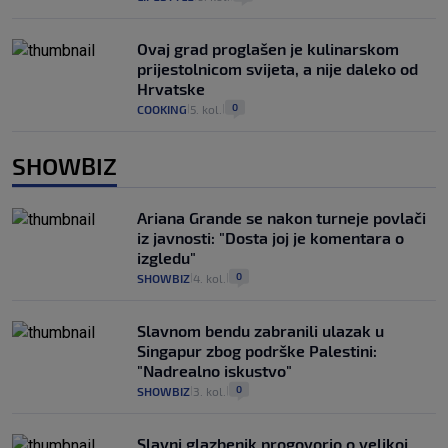
Ovaj grad proglašen je kulinarskom
prijestolnicom svijeta, a nije daleko od
Hrvatske
0
COOKING
5. kol.
|
|
SHOWBIZ
Ariana Grande se nakon turneje povlači
iz javnosti: "Dosta joj je komentara o
izgledu"
0
SHOWBIZ
4. kol.
|
|
Slavnom bendu zabranili ulazak u
Singapur zbog podrške Palestini:
"Nadrealno iskustvo"
0
SHOWBIZ
3. kol.
|
|
Slavni glazbenik progovorio o velikoj