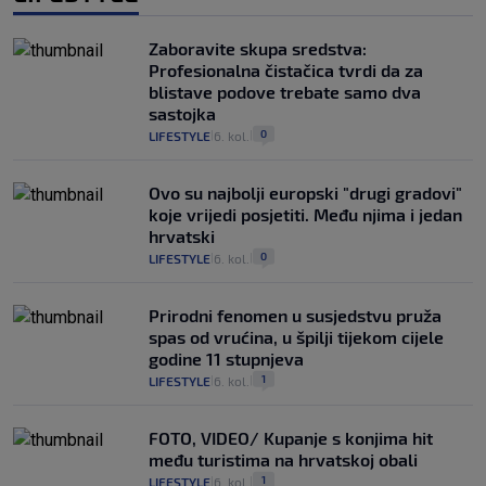
Zaboravite skupa sredstva:
Profesionalna čistačica tvrdi da za
blistave podove trebate samo dva
sastojka
0
LIFESTYLE
6. kol.
|
|
Ovo su najbolji europski "drugi gradovi"
koje vrijedi posjetiti. Među njima i jedan
hrvatski
0
LIFESTYLE
6. kol.
|
|
Prirodni fenomen u susjedstvu pruža
spas od vrućina, u špilji tijekom cijele
godine 11 stupnjeva
1
LIFESTYLE
6. kol.
|
|
FOTO, VIDEO/ Kupanje s konjima hit
među turistima na hrvatskoj obali
1
LIFESTYLE
6. kol.
|
|