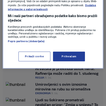
granični prijelazi, jamstva da se humanitarni
je primjenjivo]. Vaši će se odabiri primijeniti kako je opisano u dijelu Web-
mjesto. Za više pojedinosti pogledajte našu Politiku privatnosti.
Dodatne
radnici i oni kojima je pomoć potrebna mogu
informacije o vašoj privatnosti
sigurno kretati, vize za strano osoblje i
Mi i naši partneri obrađujemo podatke kako bismo pružili
sljedeće:
neograničen ulazak pomoći, rekao je
Korištenje preciznih geolokacijskih podataka. Aktivno skeniranje
karakteristika uređaja za identifikaciju. Pohrana i/ili pristup podacima na
glasnogovornik.
uređaju. Personalizirano oglašavanje i sadržaj, mjerenje oglašavanja i
sadržaja, uvidi u publiku i razvoj usluga.
Popis partnera (dobavljača)
Također je rekao da se privatni sektor u Pojasu
Gaze mora što prije oživjeti.
Prikaži svrhe
Prihvaćam
Izvanredno obraćanje Vučića:
Hrvatska je prekinula dotok nafte.
Rafinerija može raditi do 1. studenog
REGIJA
9. lis.
|
Umirovljenici s ovim iznosima
mirovina na rubu su siromaštva
EKONOMIJA
9. lis.
|
Ljudi su šokirano promatrali
neobičan prizor: "Zmija u snijegu? To