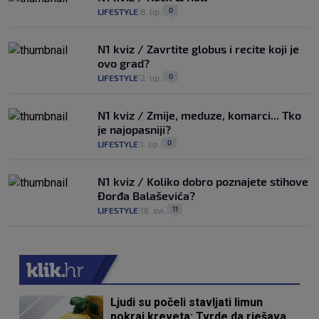
0
LIFESTYLE
8. lip.
|
|
N1 kviz / Zavrtite globus i recite koji je
ovo grad?
0
LIFESTYLE
2. lip.
|
|
N1 kviz / Zmije, meduze, komarci... Tko
je najopasniji?
0
LIFESTYLE
1. lip.
|
|
N1 kviz / Koliko dobro poznajete stihove
Đorđa Balaševića?
11
LIFESTYLE
18. svi.
|
|
Ljudi su počeli stavljati limun
pokraj kreveta: Tvrde da rješava