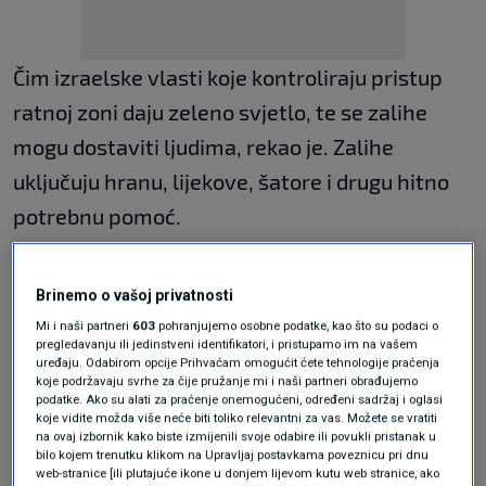
Čim izraelske vlasti koje kontroliraju pristup
ratnoj zoni daju zeleno svjetlo, te se zalihe
mogu dostaviti ljudima, rekao je. Zalihe
uključuju hranu, lijekove, šatore i drugu hitno
potrebnu pomoć.
Ranije ovog tjedna, OCHA je izjavila da izraelske
Brinemo o vašoj privatnosti
vlasti nisu odobrile ili su blokirale ukupno 45
Mi i naši partneri
603
pohranjujemo osobne podatke, kao što su podaci o
posto njihovih registriranih konvoja pomoći od
pregledavanju ili jedinstveni identifikatori, i pristupamo im na vašem
uređaju. Odabirom opcije Prihvaćam omogućit ćete tehnologije praćenja
početka rata u listopadu 2023.
koje podržavaju svrhe za čije pružanje mi i naši partneri obrađujemo
podatke. Ako su alati za praćenje onemogućeni, određeni sadržaj i oglasi
koje vidite možda više neće biti toliko relevantni za vas. Možete se vratiti
Kako bi se dopremila pomoć civilnom
na ovaj izbornik kako biste izmijenili svoje odabire ili povukli pristanak u
stanovništvu, OCHA-i su potrebni otvoreni
bilo kojem trenutku klikom na Upravljaj postavkama poveznicu pri dnu
web-stranice [ili plutajuće ikone u donjem lijevom kutu web stranice, ako