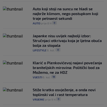
Auto koji stoji na suncu ne hladi se
najbrže klimom, nego postupkom koji
traje petnaest sekundi
0
AUTO
prije 8 h
|
|
Japanke nisu uvijek najbolji izbor:
Stručnjaci otkrivaju koja je ljetna obuća
bolja za stopala
0
LIFESTYLE
6. kol.
|
|
Klarić o Plenkovićevoj najavi povećanja
braniteljskih mirovina: Politički bod za
Možemo, ne za HDZ
18
VIJESTI
6. kol.
|
|
Stiže kratko osvježenje, a onda novi
toplinski val i rast temperatura
0
VRIJEME
prije 9 h
|
|