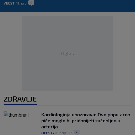
4
VIJESTI
11. srp.
|
|
Oglas
ZDRAVLJE
Kardiologinja upozorava: Ovo popularno
piće moglo bi pridonijeti začepljenju
arterija
2
LIFESTYLE
prije 8 h
|
|