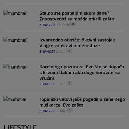
Stalno ste pospani tijekom dana?
Znanstvenici su možda otkrili zašto
0
ZDRAVLJE
prije 9 h
|
|
Izvanredno otkriće: Aktivni sastojak
Viagre zaustavlja metastaze
2
ZNANOST
6. kol.
|
|
Kardiolog upozorava: Evo što se događa
s krvnim tlakom ako dugo boravite na
vrućini
0
ZDRAVLJE
5. kol.
|
|
Toplinski valovi jače pogađaju žene nego
muškarce. Evo zašto
1
ZDRAVLJE
3. kol.
|
|
LIFESTYLE