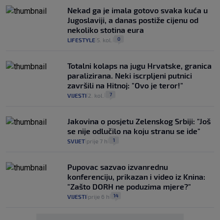
Nekad ga je imala gotovo svaka kuća u
Jugoslaviji, a danas postiže cijenu od
nekoliko stotina eura
0
LIFESTYLE
5. kol.
|
|
Totalni kolaps na jugu Hrvatske, granica
paralizirana. Neki iscrpljeni putnici
završili na Hitnoj: "Ovo je teror!"
7
VIJESTI
2. kol.
|
|
Jakovina o posjetu Zelenskog Srbiji: "Još
se nije odlučilo na koju stranu se ide"
1
SVIJET
prije 7 h
|
|
Pupovac sazvao izvanrednu
konferenciju, prikazan i video iz Knina:
"Zašto DORH ne poduzima mjere?"
14
VIJESTI
prije 6 h
|
|