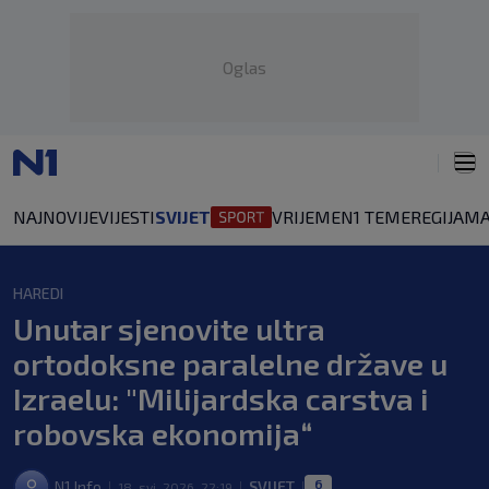
Oglas
NAJNOVIJE
VIJESTI
SVIJET
VRIJEME
N1 TEME
REGIJA
MA
HAREDI
Unutar sjenovite ultra
ortodoksne paralelne države u
Izraelu: "Milijardska carstva i
robovska ekonomija“
6
N1 Info
SVIJET
18. svi. 2026. 22:19
|
|
|