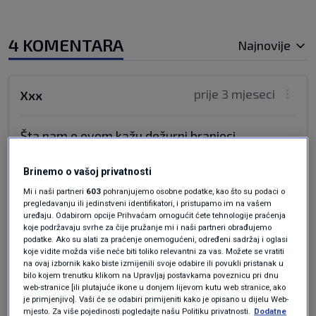
4 KOMENTARA
Najnovije
prije 3 mjeseci
Xxx
Šta nam o ovom kažu dežurni branioci
genocidne države?
Brinemo o vašoj privatnosti
Odgovor
Mi i naši partneri
603
pohranjujemo osobne podatke, kao što su podaci o
pregledavanju ili jedinstveni identifikatori, i pristupamo im na vašem
uređaju. Odabirom opcije Prihvaćam omogućit ćete tehnologije praćenja
koje podržavaju svrhe za čije pružanje mi i naši partneri obrađujemo
podatke. Ako su alati za praćenje onemogućeni, određeni sadržaj i oglasi
prije 3 mjeseci
Xxx
koje vidite možda više neće biti toliko relevantni za vas. Možete se vratiti
na ovaj izbornik kako biste izmijenili svoje odabire ili povukli pristanak u
bilo kojem trenutku klikom na Upravljaj postavkama poveznicu pri dnu
Vrijeme je da javnost sazna pravu istinu o ovom
web-stranice [ili plutajuće ikone u donjem lijevom kutu web stranice, ako
zlu… ima ih još. Samo ste zagrebali sa ovom
je primjenjivo]. Vaši će se odabiri primijeniti kako je opisano u dijelu Web-
mjesto. Za više pojedinosti pogledajte našu Politiku privatnosti.
Dodatne