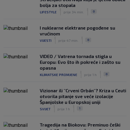
bolja za stopala
|
|
0
LIFESTYLE
prije 34 min.
I nuklearne elektrane pogođene su
vrućinom
|
|
0
VIJESTI
prije 47 min.
VIDEO / Vatrena tornada stigla u
Europu: Evo što ih pokreće i zašto su
opasna
|
|
0
KLIMATSKE PROMJENE
prije 1 h
Vizionar ili "Crveni Orbán"? Kriza u Ceuti
otvorila pitanje sve veće izolacije
Španjolske u Europskoj uniji
|
|
1
SVIJET
prije 1 h
Tragedija na Biokovu: Preminuo češki