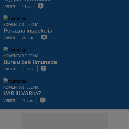
|
|
5
VIJESTI
1. kol.
KOMENTAR TJEDNA
Porazna inspekcija
|
|
11
VIJESTI
25. srp.
KOMENTAR TJEDNA
Bura u čaši limunade
|
|
0
VIJESTI
18. srp.
KOMENTAR TJEDNA
VAR ili VARka?
|
|
4
VIJESTI
11. srp.