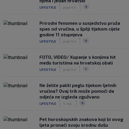
njima i jedan hrvatski
|
|
0
LIFESTYLE
prije 4 h
Prirodni fenomen u susjedstvu pruža
spas od vrućina, u špilji tijekom cijele
godine 11 stupnjeva
|
|
0
LIFESTYLE
prije 5 h
FOTO, VIDEO/ Kupanje s konjima hit
među turistima na hrvatskoj obali
|
|
1
LIFESTYLE
prije 5 h
Ne želite paliti peglu tijekom ljetnih
vrućina? Ovaj trik može pomoći da
odjeća ne izgleda zgužvano
|
|
0
LIFESTYLE
5. kol.
Pet horoskopskih znakova koji bi ovog
ljeta pronaći svoju srodnu dušu