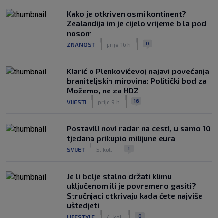
Kako je otkriven osmi kontinent?
Zealandija im je cijelo vrijeme bila pod
nosom
|
|
0
ZNANOST
prije 16 h
Klarić o Plenkovićevoj najavi povećanja
braniteljskih mirovina: Politički bod za
Možemo, ne za HDZ
|
|
16
VIJESTI
prije 9 h
Postavili novi radar na cesti, u samo 10
tjedana prikupio milijune eura
|
|
1
SVIJET
5. kol.
Je li bolje stalno držati klimu
uključenom ili je povremeno gasiti?
Stručnjaci otkrivaju kada ćete najviše
uštedjeti
|
|
0
LIFESTYLE
4. kol.