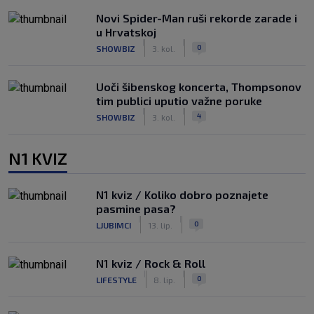
Novi Spider-Man ruši rekorde zarade i
u Hrvatskoj
|
|
0
SHOWBIZ
3. kol.
Uoči šibenskog koncerta, Thompsonov
tim publici uputio važne poruke
|
|
4
SHOWBIZ
3. kol.
N1 KVIZ
N1 kviz / Koliko dobro poznajete
pasmine pasa?
|
|
0
LJUBIMCI
13. lip.
N1 kviz / Rock & Roll
|
|
0
LIFESTYLE
8. lip.