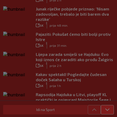
Junak riječke pobjede priznao: ‘Nisam
zadovoljan, trebalo je biti barem dva
razlike’
|
SK
prije 48 min.
Pajaziti: Pokušat ćemo biti bolji protiv
Istre
|
SK
prije 31 min.
Lijepa zarada smiješi se Hajduku: Evo
koji iznos će zaraditi ako prođu Žalgiris
|
SK
prije 2 h
Kakav spektakl! Pogledajte čudesan
doček Salaha u Turskoj
|
SK
prije 1 h
Rapsodija Hajduka u Litvi, playoff KL
praktički je osiguran! Majstorije Šege i
Pajazitija
Idi na Sport
|
SK
prije 6 h