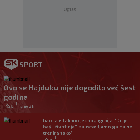
Oglas
SPORT
Ovo se Hajduku nije dogodilo već šest
godina
|
SK
prije 2 h
Garcia istaknuo jednog igrača: ‘On je
baš “životinja”, zaustavljamo ga da ne
trenira tako’
|
SK
prije 2 h