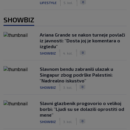
|
|
0
LIFESTYLE
5. kol.
SHOWBIZ
Ariana Grande se nakon turneje povlači
iz javnosti: "Dosta joj je komentara o
izgledu"
|
|
0
SHOWBIZ
4. kol.
Slavnom bendu zabranili ulazak u
Singapur zbog podrške Palestini:
"Nadrealno iskustvo"
|
|
0
SHOWBIZ
3. kol.
Slavni glazbenik progovorio o velikoj
borbi: "Ljudi su se dolazili oprostiti od
mene"
|
|
0
SHOWBIZ
3. kol.