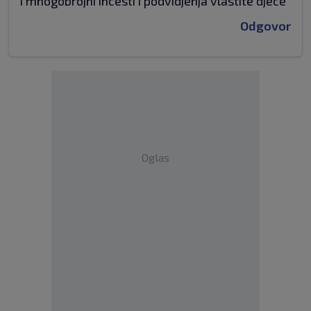
i mnogobrojni incesti i podvidjenja vlastite djece
Odgovor
Oglas