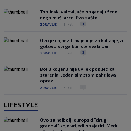
Toplinski valovi jače pogađaju žene
nego muškarce. Evo zašto
|
|
1
ZDRAVLJE
3. kol.
Ovo je najnezdravije ulje za kuhanje, a
gotovo svi ga koriste svaki dan
|
|
3
ZDRAVLJE
3. kol.
Bol u koljenu nije uvijek posljedica
starenja: Jedan simptom zahtijeva
oprez
|
|
0
ZDRAVLJE
3. kol.
LIFESTYLE
Ovo su najbolji europski "drugi
gradovi" koje vrijedi posjetiti. Među