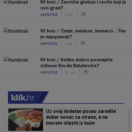
N1 kviz / Zavrtite globus i recite koji je
ovo grad?
|
|
0
LIFESTYLE
2. lip.
N1 kviz / Zmije, meduze, komarci... Tko
je najopasniji?
|
|
0
LIFESTYLE
1. lip.
N1 kviz / Koliko dobro poznajete
stihove Đorđa Balaševića?
|
|
11
LIFESTYLE
18. svi.
Uz ovaj dodatan posao zaradite
dobar novac sa strane, a ne
morate izlaziti iz kuće