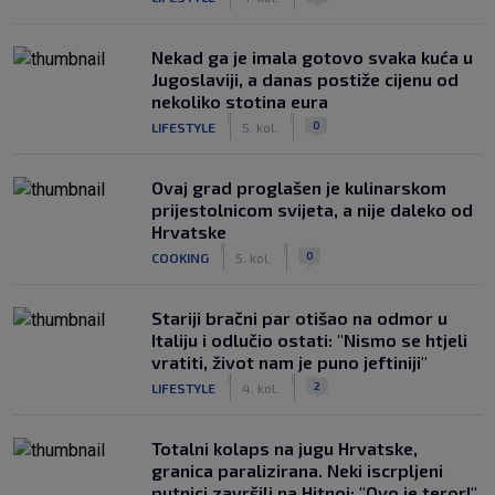
Nekad ga je imala gotovo svaka kuća u
Jugoslaviji, a danas postiže cijenu od
nekoliko stotina eura
|
|
0
LIFESTYLE
5. kol.
Ovaj grad proglašen je kulinarskom
prijestolnicom svijeta, a nije daleko od
Hrvatske
|
|
0
COOKING
5. kol.
Stariji bračni par otišao na odmor u
Italiju i odlučio ostati: "Nismo se htjeli
vratiti, život nam je puno jeftiniji"
|
|
2
LIFESTYLE
4. kol.
Totalni kolaps na jugu Hrvatske,
granica paralizirana. Neki iscrpljeni
putnici završili na Hitnoj: "Ovo je teror!"