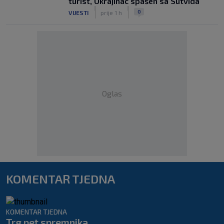
turist, Ukrajinac spašen sa Sutvida
|
|
0
VIJESTI
prije 1 h
Oglas
KOMENTAR TJEDNA
KOMENTAR TJEDNA
Trg pet spremnika