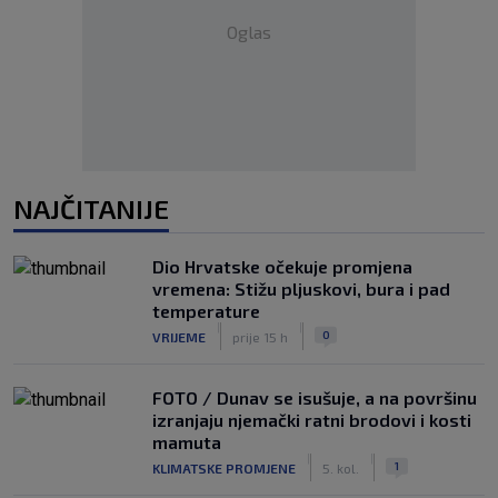
Oglas
NAJČITANIJE
Dio Hrvatske očekuje promjena
vremena: Stižu pljuskovi, bura i pad
temperature
|
|
0
VRIJEME
prije 15 h
FOTO / Dunav se isušuje, a na površinu
izranjaju njemački ratni brodovi i kosti
mamuta
|
|
1
KLIMATSKE PROMJENE
5. kol.