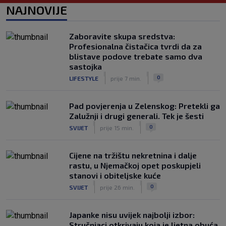
Neočekivani problemi za Dinamo:
NAJNOVIJE
Mišićeva zamjena zapela u Beogradu
|
SK
prije 1 h
Zaboravite skupa sredstva:
Rijeka u Finsku nosi minimalnu
Profesionalna čistačica tvrdi da za
prednost, bivši vratar Dinama spriječio
blistave podove trebate samo dva
veću razliku
sastojka
|
|
|
SK
prije 2 h
0
LIFESTYLE
prije 7 min.
Pad povjerenja u Zelenskog: Pretekli ga
Zalužnji i drugi generali. Tek je šesti
|
|
0
SVIJET
prije 15 min.
Cijene na tržištu nekretnina i dalje
rastu, u Njemačkoj opet poskupjeli
stanovi i obiteljske kuće
|
|
0
SVIJET
prije 26 min.
Japanke nisu uvijek najbolji izbor:
Stručnjaci otkrivaju koja je ljetna obuća