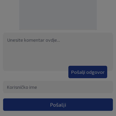
Pošalji odgovor
Pošalji