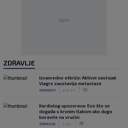
Oglas
ZDRAVLJE
Izvanredno otkriće: Aktivni sastojak
Viagre zaustavlja metastaze
|
|
2
ZNANOST
prije 6 h
Kardiolog upozorava: Evo što se
događa s krvnim tlakom ako dugo
boravite na vrućini
|
|
0
ZDRAVLJE
5. kol.