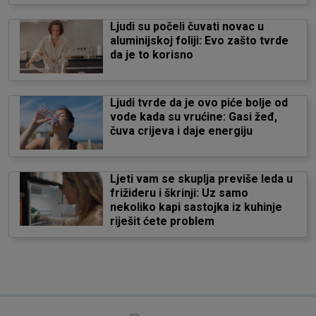
Ljudi su počeli čuvati novac u
aluminijskoj foliji: Evo zašto tvrde
da je to korisno
Ljudi tvrde da je ovo piće bolje od
vode kada su vrućine: Gasi žeđ,
čuva crijeva i daje energiju
Ljeti vam se skuplja previše leda u
frižideru i škrinji: Uz samo
nekoliko kapi sastojka iz kuhinje
riješit ćete problem