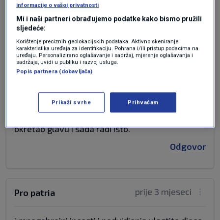
temom. Zlo je dostiglo svoj vrhunac
informacije o vašoj privatnosti
Odgovor
Mi i naši partneri obrađujemo podatke kako bismo pružili
sljedeće:
Korištenje preciznih geolokacijskih podataka. Aktivno skeniranje
karakteristika uređaja za identifikaciju. Pohrana i/ili pristup podacima na
uređaju. Personalizirano oglašavanje i sadržaj, mjerenje oglašavanja i
sadržaja, uvidi u publiku i razvoj usluga.
prije 3 mjeseci
Robin Hood
Popis partnera (dobavljača)
Toliko su se raspisali puno toga napisali a glavno
Prikaži svrhe
Prihvaćam
zatajili, zapravo tek sad izlazi na vidjelo izraelski
fašizam na to su mnogi upozoravali a svjet je
okretao glavu i sada radi isto.
Odgovor
prije 3 mjeseci
Pro patria