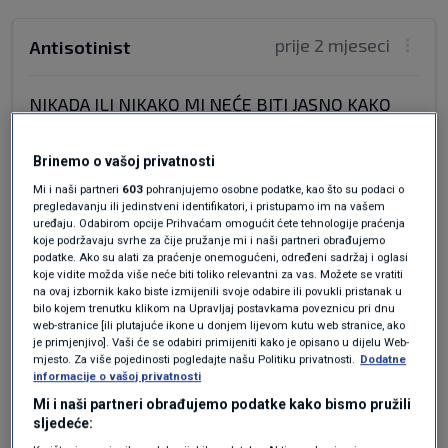
prije 2 mjeseci
Antisotinist
NIKADA ILI NIKAKO MI NEĆE BITI JASNO KAKO
MOŽETE NON STOP PISATI ŠTA JE TAJ
MONSTRUM UČINIO - IZJAVIO A NIJE DA NE
Brinemo o vašoj privatnosti
ZNATE JER SAM VAM NE OBJASNIO NEGO
Mi i naši partneri
603
pohranjujemo osobne podatke, kao što su podaci o
NACRTAO 66 PUTA DA JE TAJ AŠKENAZI
pregledavanju ili jedinstveni identifikatori, i pristupamo im na vašem
MONSTRUM KRVOPIJA KRVI MILIJUNA RUSKIH
uređaju. Odabirom opcije Prihvaćam omogućit ćete tehnologije praćenja
koje podržavaju svrhe za čije pružanje mi i naši partneri obrađujemo
KRŠĆANA S OBADVIJE STRANE FRONTA I TO PO
podatke. Ako su alati za praćenje onemogućeni, određeni sadržaj i oglasi
ZADATKU ... NEVJEROVATNO?!?!!
koje vidite možda više neće biti toliko relevantni za vas. Možete se vratiti
na ovaj izbornik kako biste izmijenili svoje odabire ili povukli pristanak u
Odgovor
bilo kojem trenutku klikom na Upravljaj postavkama poveznicu pri dnu
web-stranice [ili plutajuće ikone u donjem lijevom kutu web stranice, ako
je primjenjivo]. Vaši će se odabiri primijeniti kako je opisano u dijelu Web-
mjesto. Za više pojedinosti pogledajte našu Politiku privatnosti.
Dodatne
informacije o vašoj privatnosti
Mi i naši partneri obrađujemo podatke kako bismo pružili
sljedeće: