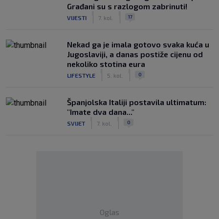
Građani su s razlogom zabrinuti!
|
|
17
VIJESTI
7. kol.
Nekad ga je imala gotovo svaka kuća u
Jugoslaviji, a danas postiže cijenu od
nekoliko stotina eura
|
|
0
LIFESTYLE
5. kol.
Španjolska Italiji postavila ultimatum:
"Imate dva dana..."
|
|
0
SVIJET
7. kol.
Oglas