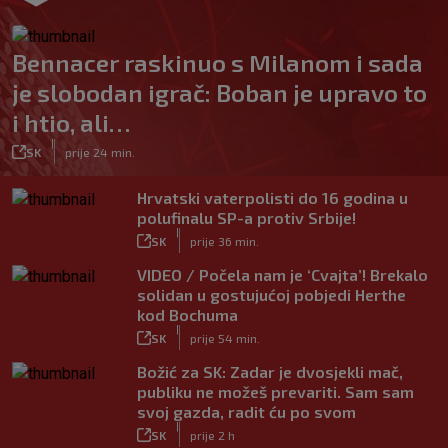
Bennacer raskinuo s Milanom i sada
je slobodan igrač: Boban je upravo to
i htio, ali…
|
SK
prije 24 min.
Hrvatski vaterpolisti do 16 godina u
polufinalu SP-a protiv Srbije!
|
SK
prije 36 min.
VIDEO / Počela nam je ‘Cvajta’! Brekalo
solidan u gostujućoj pobjedi Herthe
kod Bochuma
|
SK
prije 54 min.
Božić za SK: Zadar je dvosjekli mač,
publiku ne možeš prevariti. Sam sam
svoj gazda, radit ću po svom
|
SK
prije 2 h