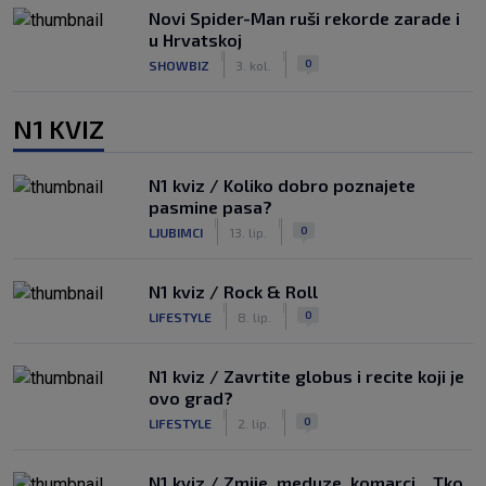
Novi Spider-Man ruši rekorde zarade i
u Hrvatskoj
|
|
0
SHOWBIZ
3. kol.
N1 KVIZ
N1 kviz / Koliko dobro poznajete
pasmine pasa?
|
|
0
LJUBIMCI
13. lip.
N1 kviz / Rock & Roll
|
|
0
LIFESTYLE
8. lip.
N1 kviz / Zavrtite globus i recite koji je
ovo grad?
|
|
0
LIFESTYLE
2. lip.
N1 kviz / Zmije, meduze, komarci... Tko