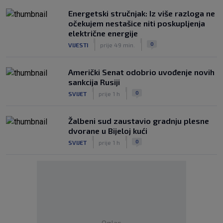
Energetski stručnjak: Iz više razloga ne
očekujem nestašice niti poskupljenja
električne energije
|
|
0
VIJESTI
prije 49 min.
Američki Senat odobrio uvođenje novih
sankcija Rusiji
|
|
0
SVIJET
prije 1 h
Žalbeni sud zaustavio gradnju plesne
dvorane u Bijeloj kući
|
|
0
SVIJET
prije 1 h
Oglas