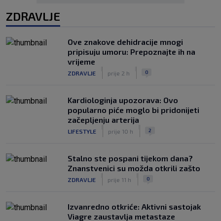
ZDRAVLJE
Ove znakove dehidracije mnogi
pripisuju umoru: Prepoznajte ih na
vrijeme
|
|
0
ZDRAVLJE
prije 2 h
Kardiologinja upozorava: Ovo
popularno piće moglo bi pridonijeti
začepljenju arterija
|
|
2
LIFESTYLE
prije 10 h
Stalno ste pospani tijekom dana?
Znanstvenici su možda otkrili zašto
|
|
0
ZDRAVLJE
prije 11 h
Izvanredno otkriće: Aktivni sastojak
Viagre zaustavlja metastaze