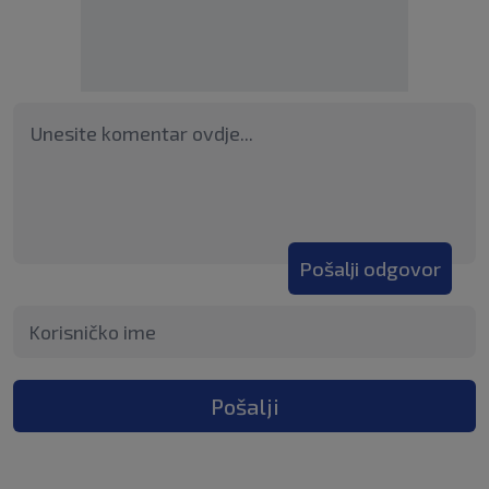
Pošalji odgovor
Pošalji