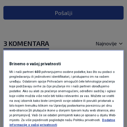
Pošalji
3 KOMENTARA
Najnovije
prije 3 mjeseci
Rylle
Brinemo o vašoj privatnosti
Mi i naši partneri
603
pohranjujemo osobne podatke, kao što su podaci o
pregledavanju ili jedinstveni identifikatori, i pristupamo im na vašem
Šolakovi mediji su sinonim za subverzivno-
uređaju. Odabirom opcije Prihvaćam omogućit ćete tehnologije praćenja
propagandno djelovanje protiv Srbije,posebno
koje podržavaju svrhe za čije pružanje mi i naši partneri obrađujemo
podatke. Ako su alati za praćenje onemogućeni, određeni sadržaj i oglasi
što njihovo izvještavanje unosi kofuziju među
koje vidite možda više neće biti toliko relevantni za vas. Možete se vratiti
građanima.
na ovaj izbornik kako biste izmijenili svoje odabire ili povukli pristanak u
bilo kojem trenutku klikom na Upravljaj postavkama poveznicu pri dnu
Odgovor
web-stranice [ili plutajuće ikone u donjem lijevom kutu web stranice, ako
je primjenjivo]. Vaši će se odabiri primijeniti kako je opisano u dijelu Web-
mjesto. Za više pojedinosti pogledajte našu Politiku privatnosti.
Dodatne
informacije o vašoj privatnosti