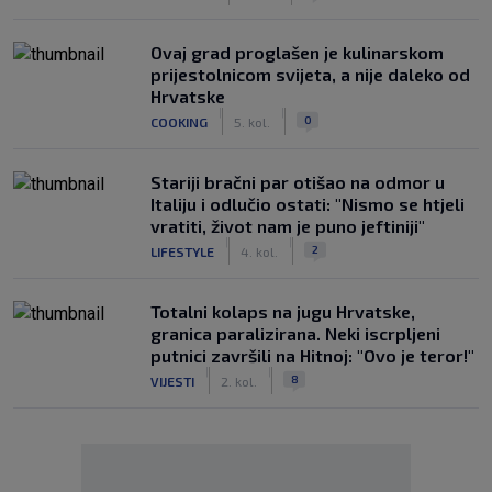
Ovaj grad proglašen je kulinarskom
prijestolnicom svijeta, a nije daleko od
Hrvatske
|
|
0
COOKING
5. kol.
Stariji bračni par otišao na odmor u
Italiju i odlučio ostati: "Nismo se htjeli
vratiti, život nam je puno jeftiniji"
|
|
2
LIFESTYLE
4. kol.
Totalni kolaps na jugu Hrvatske,
granica paralizirana. Neki iscrpljeni
putnici završili na Hitnoj: "Ovo je teror!"
|
|
8
VIJESTI
2. kol.