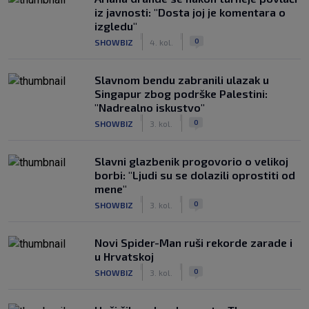
iz javnosti: "Dosta joj je komentara o
izgledu"
|
|
0
SHOWBIZ
4. kol.
Slavnom bendu zabranili ulazak u
Singapur zbog podrške Palestini:
"Nadrealno iskustvo"
|
|
0
SHOWBIZ
3. kol.
Slavni glazbenik progovorio o velikoj
borbi: "Ljudi su se dolazili oprostiti od
mene"
|
|
0
SHOWBIZ
3. kol.
Novi Spider-Man ruši rekorde zarade i
u Hrvatskoj
|
|
0
SHOWBIZ
3. kol.