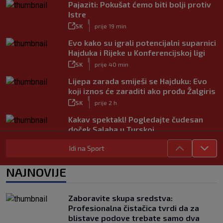
Pajaziti: Pokušat ćemo biti bolji protiv
Istre
|
SK
prije 19 min
Evo kako su igrali potencijalni suparnici
Hajduka i Rijeke u Konferencijskoj ligi
|
SK
prije 40 min
Lijepa zarada smiješi se Hajduku: Evo
koji iznos će zaraditi ako prođu Žalgiris
|
SK
prije 2 h
Kakav spektakl! Pogledajte čudesan
doček Salaha u Turskoj
|
SK
prije 1 h
Idi na Sport
Neočekivani problemi za Dinamo:
Mišićeva zamjena zapela u Beogradu
NAJNOVIJE
|
SK
prije 1 h
Zaboravite skupa sredstva:
Profesionalna čistačica tvrdi da za
blistave podove trebate samo dva