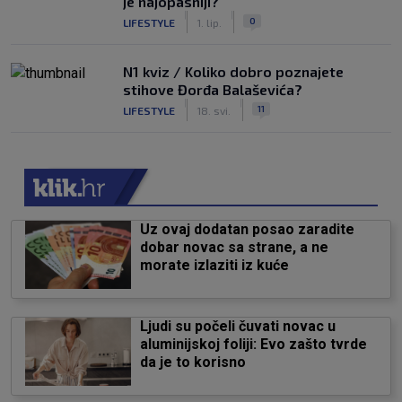
je najopasniji?
|
|
0
LIFESTYLE
1. lip.
N1 kviz / Koliko dobro poznajete
stihove Đorđa Balaševića?
|
|
11
LIFESTYLE
18. svi.
Uz ovaj dodatan posao zaradite
dobar novac sa strane, a ne
morate izlaziti iz kuće
Ljudi su počeli čuvati novac u
aluminijskoj foliji: Evo zašto tvrde
da je to korisno