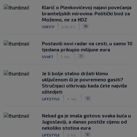
Klarić o Plenkovićevoj najavi povećanja
braniteljskih mirovina: Politički bod za
Možemo, ne za HDZ
|
|
16
VIJESTI
prije 9 h
Postavili novi radar na cesti, u samo 10
tjedana prikupio milijune eura
|
|
1
SVIJET
5. kol.
Je li bolje stalno držati klimu
uključenom ili je povremeno gasiti?
Stručnjaci otkrivaju kada ćete najviše
uštedjeti
|
|
0
LIFESTYLE
4. kol.
Nekad ga je imala gotovo svaka kuća u
Jugoslaviji, a danas postiže cijenu od
nekoliko stotina eura
|
|
0
LIFESTYLE
5. kol.