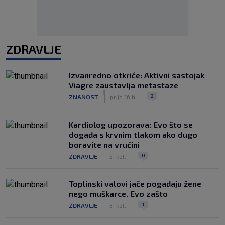
ZDRAVLJE
Izvanredno otkriće: Aktivni sastojak
Viagre zaustavlja metastaze
|
|
2
ZNANOST
prije 16 h
Kardiolog upozorava: Evo što se
događa s krvnim tlakom ako dugo
boravite na vrućini
|
|
0
ZDRAVLJE
5. kol.
Toplinski valovi jače pogađaju žene
nego muškarce. Evo zašto
|
|
1
ZDRAVLJE
3. kol.