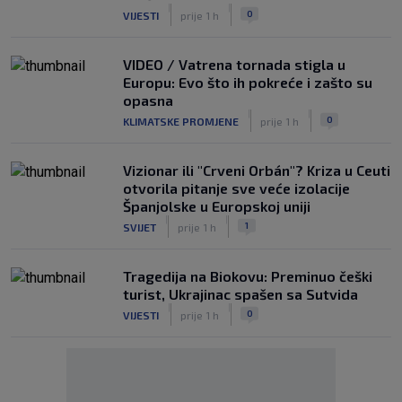
|
|
0
VIJESTI
prije 1 h
VIDEO / Vatrena tornada stigla u
Europu: Evo što ih pokreće i zašto su
opasna
|
|
0
KLIMATSKE PROMJENE
prije 1 h
Vizionar ili "Crveni Orbán"? Kriza u Ceuti
otvorila pitanje sve veće izolacije
Španjolske u Europskoj uniji
|
|
1
SVIJET
prije 1 h
Tragedija na Biokovu: Preminuo češki
turist, Ukrajinac spašen sa Sutvida
|
|
0
VIJESTI
prije 1 h