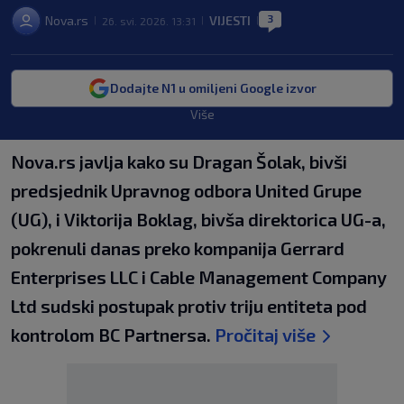
3
Nova.rs
VIJESTI
26. svi. 2026. 13:31
|
|
|
Dodajte N1 u omiljeni Google izvor
Više
Nova.rs javlja kako su Dragan Šolak, bivši
predsjednik Upravnog odbora United Grupe
(UG), i Viktorija Boklag, bivša direktorica UG-a,
pokrenuli danas preko kompanija Gerrard
Enterprises LLC i Cable Management Company
Ltd sudski postupak protiv triju entiteta pod
kontrolom BC Partnersa.
Pročitaj više