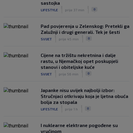
sastojka
|
|
0
LIFESTYLE
prije 37 min
Pad povjerenja u Zelenskog: Pretekli ga
Zalužnji i drugi generali. Tek je šesti
|
|
0
SVIJET
prije 45 min
Cijene na tržištu nekretnina i dalje
rastu, u Njemačkoj opet poskupjeli
stanovi i obiteljske kuće
|
|
0
SVIJET
prije 56 min
Japanke nisu uvijek najbolji izbor:
Stručnjaci otkrivaju koja je ljetna obuća
bolja za stopala
|
|
0
LIFESTYLE
prije 1 h
I nuklearne elektrane pogođene su
vrućinom