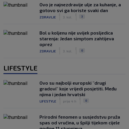
Ovo je najnezdravije ulje za kuhanje, a
gotovo svi ga koriste svaki dan
|
|
3
ZDRAVLJE
3. kol.
Bol u koljenu nije uvijek posljedica
starenja: Jedan simptom zahtijeva
oprez
|
|
0
ZDRAVLJE
3. kol.
LIFESTYLE
Ovo su najbolji europski "drugi
gradovi" koje vrijedi posjetiti. Među
njima i jedan hrvatski
|
|
0
LIFESTYLE
prije 4 h
Prirodni fenomen u susjedstvu pruža
spas od vrućina, u špilji tijekom cijele
godine 11 stupnjeva