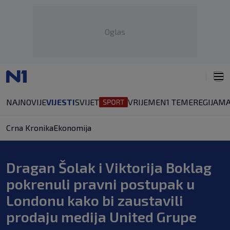
Oglas
NAJNOVIJE
VIJESTI
SVIJET
VRIJEME
N1 TEME
REGIJA
MA
Crna Kronika
Ekonomija
Dragan Šolak i Viktorija Boklag
pokrenuli pravni postupak u
Londonu kako bi zaustavili
prodaju medija United Grupe