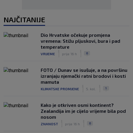
NAJČITANIJE
Dio Hrvatske očekuje promjena
vremena: Stižu pljuskovi, bura i pad
temperature
|
|
0
VRIJEME
prije 16 h
FOTO / Dunav se isušuje, a na površinu
izranjaju njemački ratni brodovi i kosti
mamuta
|
|
1
KLIMATSKE PROMJENE
5. kol.
Kako je otkriven osmi kontinent?
Zealandija im je cijelo vrijeme bila pod
nosom
|
|
0
ZNANOST
prije 16 h