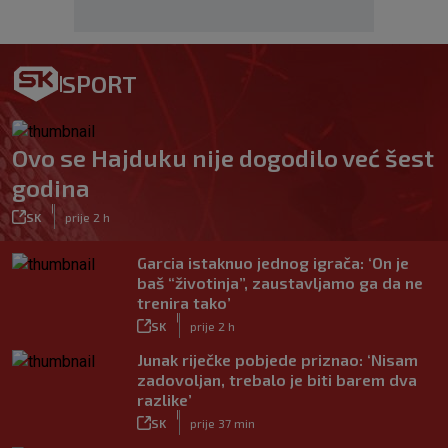
SPORT
Ovo se Hajduku nije dogodilo već šest
godina
|
SK
prije 2 h
Garcia istaknuo jednog igrača: ‘On je
baš “životinja”, zaustavljamo ga da ne
trenira tako’
|
SK
prije 2 h
Junak riječke pobjede priznao: ‘Nisam
zadovoljan, trebalo je biti barem dva
razlike’
|
SK
prije 37 min