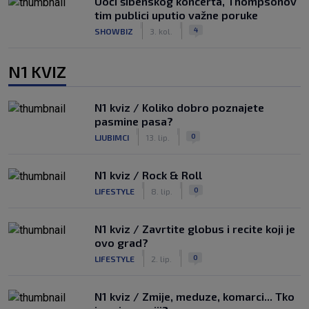
Uoči šibenskog koncerta, Thompsonov
tim publici uputio važne poruke
|
|
4
SHOWBIZ
3. kol.
N1 KVIZ
N1 kviz / Koliko dobro poznajete
pasmine pasa?
|
|
0
LJUBIMCI
13. lip.
N1 kviz / Rock & Roll
|
|
0
LIFESTYLE
8. lip.
N1 kviz / Zavrtite globus i recite koji je
ovo grad?
|
|
0
LIFESTYLE
2. lip.
N1 kviz / Zmije, meduze, komarci... Tko