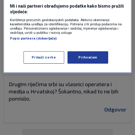
Mi i naši partneri obrađujemo podatke kako bismo pružili
prije 3 mjeseci
Tonko
sljedeće:
Korištenje preciznih geolokacijskih podataka. Aktivno skeniranje
karakteristika uređaja za identifikaciju. Pohrana i/ili pristup podacima na
Ko fol
uređaju. Personalizirano oglašavanje i sadržaj, mjerenje oglašavanja i
sadržaja, uvidi u publiku i razvoj usluga.
Odgovor
Popis partnera (dobavljača)
Prikaži svrhe
Prihvaćam
prije 3 mjeseci
Ja
Drugim riječima srbi su vlasnici operatera i
medija u Hrvatskoj? Šokantno, nikad to ne bih
pomislio.
Odgovor