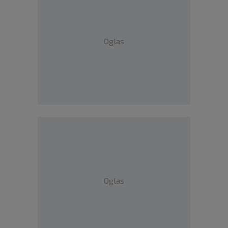
Oglas
Oglas