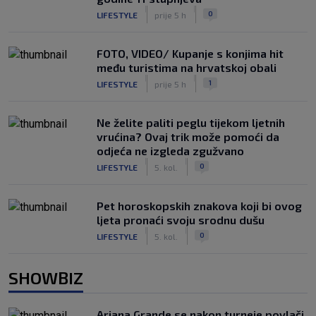
|
|
0
LIFESTYLE
prije 5 h
FOTO, VIDEO/ Kupanje s konjima hit
među turistima na hrvatskoj obali
|
|
1
LIFESTYLE
prije 5 h
Ne želite paliti peglu tijekom ljetnih
vrućina? Ovaj trik može pomoći da
odjeća ne izgleda zgužvano
|
|
0
LIFESTYLE
5. kol.
Pet horoskopskih znakova koji bi ovog
ljeta pronaći svoju srodnu dušu
|
|
0
LIFESTYLE
5. kol.
SHOWBIZ
Ariana Grande se nakon turneje povlači