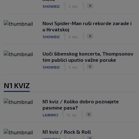
|
|
0
SHOWBIZ
3. kol.
Novi Spider-Man ruši rekorde zarade i
u Hrvatskoj
|
|
0
SHOWBIZ
3. kol.
Uoči šibenskog koncerta, Thompsonov
tim publici uputio važne poruke
|
|
4
SHOWBIZ
3. kol.
N1 KVIZ
N1 kviz / Koliko dobro poznajete
pasmine pasa?
|
|
0
LJUBIMCI
13. lip.
N1 kviz / Rock & Roll
|
|
0
LIFESTYLE
8. lip.