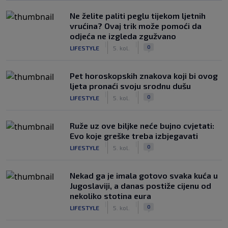
Ne želite paliti peglu tijekom ljetnih
vrućina? Ovaj trik može pomoći da
odjeća ne izgleda zgužvano
|
|
0
LIFESTYLE
5. kol.
Pet horoskopskih znakova koji bi ovog
ljeta pronaći svoju srodnu dušu
|
|
0
LIFESTYLE
5. kol.
Ruže uz ove biljke neće bujno cvjetati:
Evo koje greške treba izbjegavati
|
|
0
LIFESTYLE
5. kol.
Nekad ga je imala gotovo svaka kuća u
Jugoslaviji, a danas postiže cijenu od
nekoliko stotina eura
|
|
0
LIFESTYLE
5. kol.