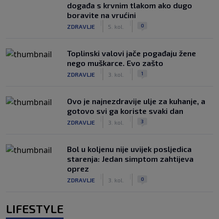
događa s krvnim tlakom ako dugo
boravite na vrućini
|
|
0
ZDRAVLJE
5. kol.
Toplinski valovi jače pogađaju žene
nego muškarce. Evo zašto
|
|
1
ZDRAVLJE
3. kol.
Ovo je najnezdravije ulje za kuhanje, a
gotovo svi ga koriste svaki dan
|
|
3
ZDRAVLJE
3. kol.
Bol u koljenu nije uvijek posljedica
starenja: Jedan simptom zahtijeva
oprez
|
|
0
ZDRAVLJE
3. kol.
LIFESTYLE