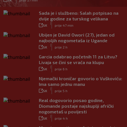
Sada je i službeno: Salah potpisao na
dvije godine za turskog velikana
|
SK
prije 47 min
Ubijen je David Owori (27), jedan od
najboljih nogometaša iz Ugande
|
SK
prije 2 h
Garcia odabrao početnih 11 za Litvu?
Livaja se čini se vraća na klupu
|
SK
prije 6 h
Njemački kroničar govorio o Vuškoviću:
Ima samo jednu manu
|
SK
prije 5 h
Real dogovorio posao godine,
Diomande postaje najskuplji afrički
nogometaš u povijesti
|
SK
prije 4 h