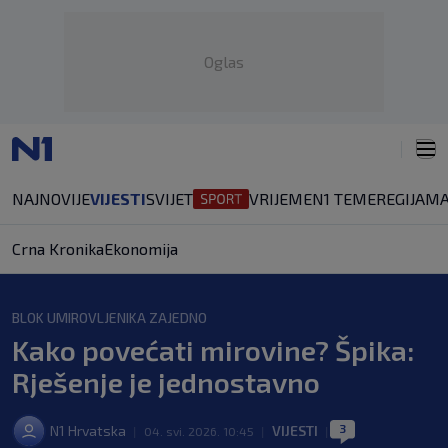
Oglas
NAJNOVIJE
VIJESTI
SVIJET
VRIJEME
N1 TEME
REGIJA
MA
Crna Kronika
Ekonomija
BLOK UMIROVLJENIKA ZAJEDNO
Kako povećati mirovine? Špika:
Rješenje je jednostavno
3
N1 Hrvatska
VIJESTI
|
04. svi. 2026. 10:45
|
|