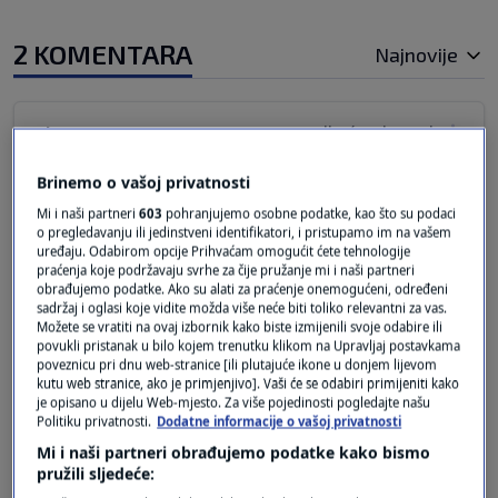
2 KOMENTARA
Najnovije
prije 4 mjeseci
Observer
Brinemo o vašoj privatnosti
" imamo dva ključna problema: prvi je izračun
Mi i naši partneri
603
pohranjujemo osobne podatke, kao što su podaci
mirovine i druga stvar je usklađenje mirovine na
o pregledavanju ili jedinstveni identifikatori, i pristupamo im na vašem
bazi rasta plaća i cijena."
uređaju. Odabirom opcije Prihvaćam omogućit ćete tehnologije
praćenja koje podržavaju svrhe za čije pružanje mi i naši partneri
obrađujemo podatke. Ako su alati za praćenje onemogućeni, određeni
OK, oba problema postoje i treba ih riješiti.
sadržaj i oglasi koje vidite možda više neće biti toliko relevantni za vas.
ALI - treba i ukinuti porez na mirovine! To što će
Možete se vratiti na ovaj izbornik kako biste izmijenili svoje odabire ili
povukli pristanak u bilo kojem trenutku klikom na Upravljaj postavkama
neki od toga dobiti još više nije problem u tom
poveznicu pri dnu web-stranice [ili plutajuće ikone u donjem lijevom
iznosu nego je problem temeljem čega su uopće
kutu web stranice, ako je primjenjivo]. Vaši će se odabiri primijeniti kako
je opisano u dijelu Web-mjesto. Za više pojedinosti pogledajte našu
dobili tako visoke mirovine. Svi ostali
Politiku privatnosti.
Dodatne informacije o vašoj privatnosti
umirovljenici, posebno oni srednjeg sloja,
Mi i naši partneri obrađujemo podatke kako bismo
plaćaju mirovinu na svoj tijekom svog rada
pružili sljedeće:
zarađeđeni novac, na koji su već tad plaćali