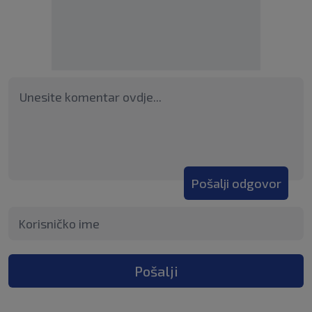
Pošalji odgovor
Pošalji