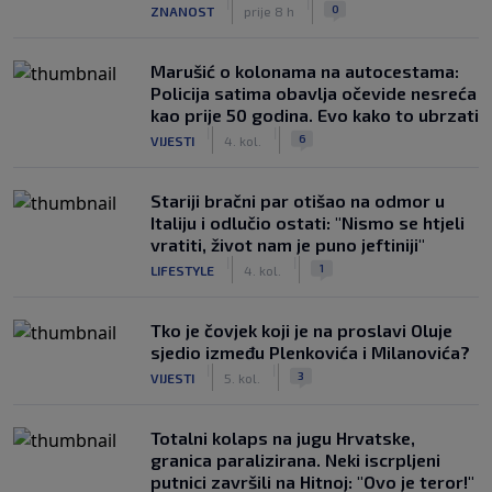
|
|
0
ZNANOST
prije 8 h
Marušić o kolonama na autocestama:
Policija satima obavlja očevide nesreća
kao prije 50 godina. Evo kako to ubrzati
|
|
6
VIJESTI
4. kol.
Stariji bračni par otišao na odmor u
Italiju i odlučio ostati: "Nismo se htjeli
vratiti, život nam je puno jeftiniji"
|
|
1
LIFESTYLE
4. kol.
Tko je čovjek koji je na proslavi Oluje
sjedio između Plenkovića i Milanovića?
|
|
3
VIJESTI
5. kol.
Totalni kolaps na jugu Hrvatske,
granica paralizirana. Neki iscrpljeni
putnici završili na Hitnoj: "Ovo je teror!"