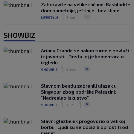
Zaboravite na velike račune: Rashladite
dom pametnije, jeftinije i bez klime
|
|
0
LIFESTYLE
5. kol.
SHOWBIZ
Ariana Grande se nakon turneje povlači
iz javnosti: "Dosta joj je komentara o
izgledu"
|
|
0
SHOWBIZ
4. kol.
Slavnom bendu zabranili ulazak u
Singapur zbog podrške Palestini:
"Nadrealno iskustvo"
|
|
0
SHOWBIZ
3. kol.
Slavni glazbenik progovorio o velikoj
borbi: "Ljudi su se dolazili oprostiti od
mene"