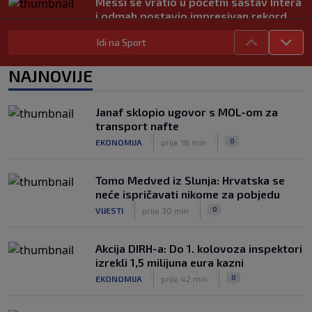
Messi se vratio u početni sastav Intera
i odmah postavio impresivan rekord
|
SK
prije 7 h
Idi na Sport
Novo Dinamovo pojačanje ubrzo
potpisuje, prvo će igrati u Lekinoj
NAJNOVIJE
momčadi?
|
SK
prije 3 h
Janaf sklopio ugovor s MOL-om za
transport nafte
|
|
0
EKONOMIJA
prije 18 min
Tomo Medved iz Slunja: Hrvatska se
neće ispričavati nikome za pobjedu
|
|
0
VIJESTI
prije 30 min
Akcija DIRH-a: Do 1. kolovoza inspektori
izrekli 1,5 milijuna eura kazni
|
|
0
EKONOMIJA
prije 42 min