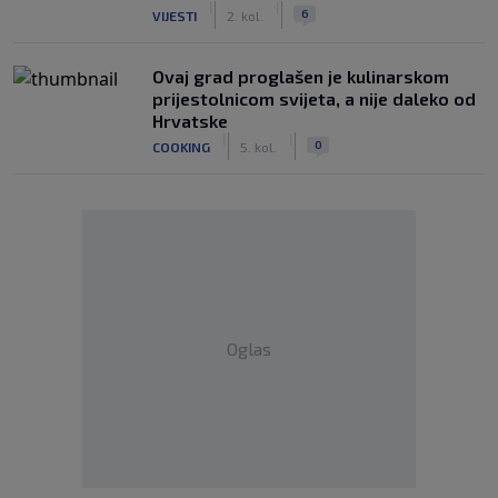
|
|
6
VIJESTI
2. kol.
Ovaj grad proglašen je kulinarskom
prijestolnicom svijeta, a nije daleko od
Hrvatske
|
|
0
COOKING
5. kol.
Oglas