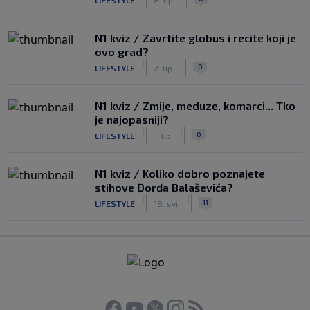
N1 kviz / Zavrtite globus i recite koji je
ovo grad?
|
|
0
LIFESTYLE
2. lip.
N1 kviz / Zmije, meduze, komarci... Tko
je najopasniji?
|
|
0
LIFESTYLE
1. lip.
N1 kviz / Koliko dobro poznajete
stihove Đorđa Balaševića?
|
|
11
LIFESTYLE
18. svi.