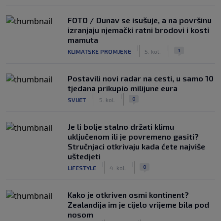
FOTO / Dunav se isušuje, a na površinu
izranjaju njemački ratni brodovi i kosti
mamuta
|
|
1
KLIMATSKE PROMJENE
5. kol.
Postavili novi radar na cesti, u samo 10
tjedana prikupio milijune eura
|
|
0
SVIJET
5. kol.
Je li bolje stalno držati klimu
uključenom ili je povremeno gasiti?
Stručnjaci otkrivaju kada ćete najviše
uštedjeti
|
|
0
LIFESTYLE
4. kol.
Kako je otkriven osmi kontinent?
Zealandija im je cijelo vrijeme bila pod
nosom