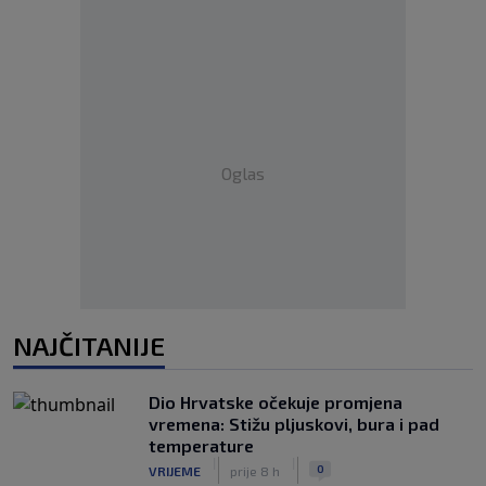
Oglas
NAJČITANIJE
Dio Hrvatske očekuje promjena
vremena: Stižu pljuskovi, bura i pad
temperature
|
|
0
VRIJEME
prije 8 h