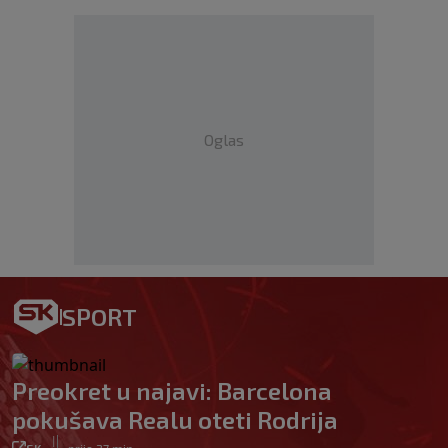
Oglas
SPORT
Preokret u najavi: Barcelona
pokušava Realu oteti Rodrija
|
SK
prije 27 min