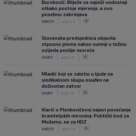
Đuroković: Bilježe se najniži vodostaji
otkako postoje mjerenja, a ovo
posebno zabrinjava
|
|
0
VIJESTI
prije 1 h
Slovenska predsjednica objavila
otpusno pismo nakon sumnji u težinu
ozljeda poslije nesreće
|
|
0
SVIJET
prije 1 h
Mladić koji se zaletio u ljude na
sindikalnom skupu osuđen na
doživotan zatvor
|
|
0
SVIJET
prije 1 h
Klarić o Plenkovićevoj najavi povećanja
braniteljskih mirovina: Politički bod za
Možemo, ne za HDZ
|
|
3
VIJESTI
prije 1 h