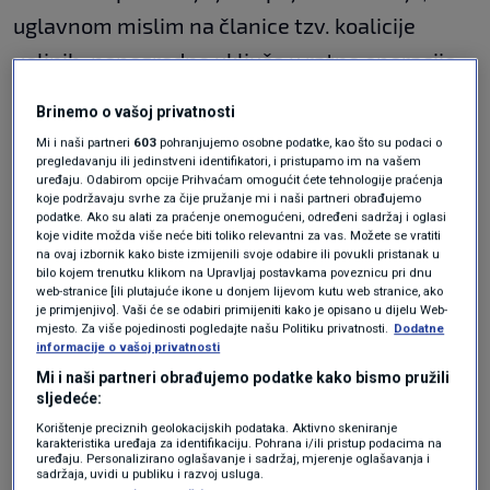
uglavnom mislim na članice tzv. koalicije
voljnih, neposredno uključe u ratne operacije,
da pošalju svoje postrojbe koje bi sudjelovale
Brinemo o vašoj privatnosti
na strani Ukrajine. Tada bismo mogli govoriti o
Mi i naši partneri
603
pohranjujemo osobne podatke, kao što su podaci o
povratku izgubljenog teritorija", kaže Ogorec.
pregledavanju ili jedinstveni identifikatori, i pristupamo im na vašem
uređaju. Odabirom opcije Prihvaćam omogućit ćete tehnologije praćenja
koje podržavaju svrhe za čije pružanje mi i naši partneri obrađujemo
Međutim, koliko je realan taj scenarij?
podatke. Ako su alati za praćenje onemogućeni, određeni sadržaj i oglasi
koje vidite možda više neće biti toliko relevantni za vas. Možete se vratiti
na ovaj izbornik kako biste izmijenili svoje odabire ili povukli pristanak u
"To bi bio početak novog velikog, svjetskog
bilo kojem trenutku klikom na Upravljaj postavkama poveznicu pri dnu
web-stranice [ili plutajuće ikone u donjem lijevom kutu web stranice, ako
rata. Kada govorimo o mirovnim snagama,
je primjenjivo]. Vaši će se odabiri primijeniti kako je opisano u dijelu Web-
mjesto. Za više pojedinosti pogledajte našu Politiku privatnosti.
Dodatne
moraju se stvoriti pretpostavke za mir. A to je
informacije o vašoj privatnosti
zasad još uvijek jako daleko, nema ih. Ne
Mi i naši partneri obrađujemo podatke kako bismo pružili
sljedeće:
možemo govoriti o mirovnim snagama. Nakon
Korištenje preciznih geolokacijskih podataka. Aktivno skeniranje
primirja, moguće je da dođu mirovne snage
karakteristika uređaja za identifikaciju. Pohrana i/ili pristup podacima na
uređaju. Personalizirano oglašavanje i sadržaj, mjerenje oglašavanja i
sadržaja, uvidi u publiku i razvoj usluga.
koje bi razdvajale borbene potencijale jedne i