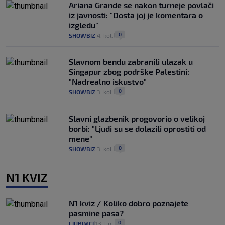
Ariana Grande se nakon turneje povlači
iz javnosti: "Dosta joj je komentara o
izgledu"
0
SHOWBIZ
4. kol.
|
|
Slavnom bendu zabranili ulazak u
Singapur zbog podrške Palestini:
"Nadrealno iskustvo"
0
SHOWBIZ
3. kol.
|
|
Slavni glazbenik progovorio o velikoj
borbi: "Ljudi su se dolazili oprostiti od
mene"
0
SHOWBIZ
3. kol.
|
|
N1 KVIZ
N1 kviz / Koliko dobro poznajete
pasmine pasa?
0
LJUBIMCI
13. lip.
|
|