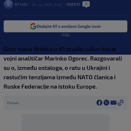
1
N1 Info
VIJESTI
24. ruj. 2025. 21:02
|
|
|
Dodajte N1 u omiljeni Google izvor
Više
Gost Ivana Hrstića u N1 studiju uživo bio je
vojni analitičar Marinko Ogorec. Razgovarali
su o, između ostaloga, o ratu u Ukrajini i
rastućim tenzijama između NATO članica i
Ruske Federacije na istoku Europe.
Podijeli