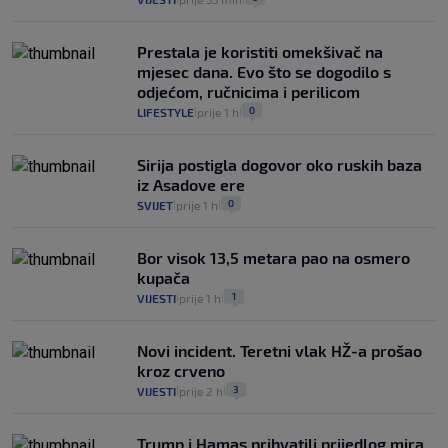
Prestala je koristiti omekšivač na
mjesec dana. Evo što se dogodilo s
odjećom, ručnicima i perilicom
0
LIFESTYLE
prije 1 h
|
|
Sirija postigla dogovor oko ruskih baza
iz Asadove ere
0
SVIJET
prije 1 h
|
|
Bor visok 13,5 metara pao na osmero
kupača
1
VIJESTI
prije 1 h
|
|
Novi incident. Teretni vlak HŽ-a prošao
kroz crveno
3
VIJESTI
prije 2 h
|
|
Trump i Hamas prihvatili prijedlog mira