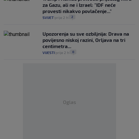
za Gazu, ali ne i Izrael: "IDF neće
provesti nikakvo povlačenje..."
2
SVIJET
prije 2 h
|
|
Upozorenja su sve ozbiljnija: Drava na
povijesno niskoj razini, Orljava na tri
centimetra...
0
VIJESTI
prije 2 h
|
|
Oglas