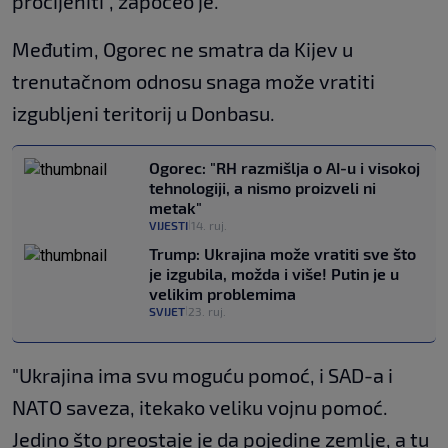
procijeniti", započeo je.
Međutim, Ogorec ne smatra da Kijev u
trenutačnom odnosu snaga može vratiti
izgubljeni teritorij u Donbasu.
Ogorec: "RH razmišlja o AI-u i visokoj
tehnologiji, a nismo proizveli ni
metak"
VIJESTI
14. ruj.
|
Trump: Ukrajina može vratiti sve što
je izgubila, možda i više! Putin je u
velikim problemima
SVIJET
23. ruj.
|
"Ukrajina ima svu moguću pomoć, i SAD-a i
NATO saveza, itekako veliku vojnu pomoć.
Jedino što preostaje je da pojedine zemlje, a tu