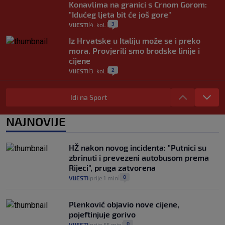
Konavlima na granici s Crnom Gorom:
"Idućeg ljeta bit će još gore"
3
VIJESTI
4. kol.
|
|
Iz Hrvatske u Italiju može se i preko
mora. Provjerili smo brodske linije i
cijene
2
VIJESTI
3. kol.
|
|
Uzgajivač objasnio zašto kilogram
rajčica košta deset eura: "Nećete ih
Idi na Sport
vidjeti na akcijama u trgovinama"
8
VIJESTI
3. kol.
NAJNOVIJE
|
|
Selidba je jedno od stresnijih iskustava.
Evo aktualnih cijena i nekoliko savjeta
HŽ nakon novog incidenta: "Putnici su
da prođe što lakše i jeftinije
zbrinuti i prevezeni autobusom prema
0
VIJESTI
2. kol.
|
|
Rijeci", pruga zatvorena
0
VIJESTI
prije 1 min
|
|
Plenković objavio nove cijene,
pojeftinjuje gorivo
0
VIJESTI
prije 55 min
|
|