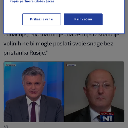
Popis partnera (dobavljača)
druge strane na crti bojišnice. To ne bi bile
snage na koje ne pristaju jedna i druga strana.
Prikaži svrhe
Prihvaćam
NATO snage, kao što vidimo, Rusija već u startu
odbacuje, tako da niti jedna zemlja iz koalicije
voljnih ne bi mogle poslati svoje snage bez
pristanka Rusije."
N1