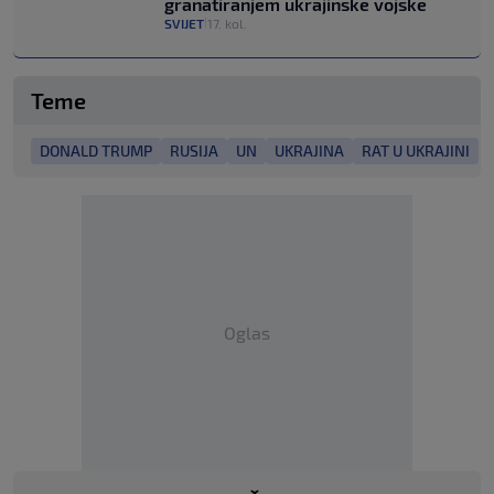
granatiranjem ukrajinske vojske
SVIJET
17. kol.
|
Teme
DONALD TRUMP
RUSIJA
UN
UKRAJINA
RAT U UKRAJINI
Oglas