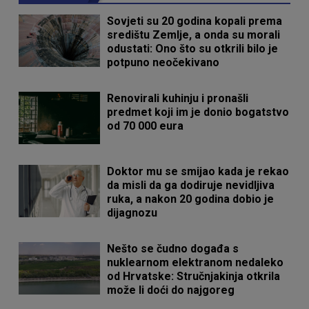
Sovjeti su 20 godina kopali prema
središtu Zemlje, a onda su morali
odustati: Ono što su otkrili bilo je
potpuno neočekivano
Renovirali kuhinju i pronašli
predmet koji im je donio bogatstvo
od 70 000 eura
Doktor mu se smijao kada je rekao
da misli da ga dodiruje nevidljiva
ruka, a nakon 20 godina dobio je
dijagnozu
Nešto se čudno događa s
nuklearnom elektranom nedaleko
od Hrvatske: Stručnjakinja otkrila
može li doći do najgoreg