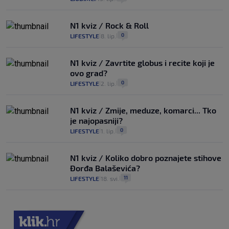
N1 kviz / Rock & Roll
0
LIFESTYLE
8. lip.
|
|
N1 kviz / Zavrtite globus i recite koji je
ovo grad?
0
LIFESTYLE
2. lip.
|
|
N1 kviz / Zmije, meduze, komarci... Tko
je najopasniji?
0
LIFESTYLE
1. lip.
|
|
N1 kviz / Koliko dobro poznajete stihove
Đorđa Balaševića?
11
LIFESTYLE
18. svi.
|
|