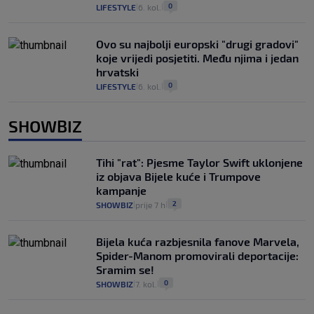
0
LIFESTYLE
6. kol.
|
|
Ovo su najbolji europski "drugi gradovi"
koje vrijedi posjetiti. Među njima i jedan
hrvatski
0
LIFESTYLE
6. kol.
|
|
SHOWBIZ
Tihi "rat": Pjesme Taylor Swift uklonjene
iz objava Bijele kuće i Trumpove
kampanje
2
SHOWBIZ
prije 7 h
|
|
Bijela kuća razbjesnila fanove Marvela,
Spider-Manom promovirali deportacije:
Sramim se!
0
SHOWBIZ
7. kol.
|
|