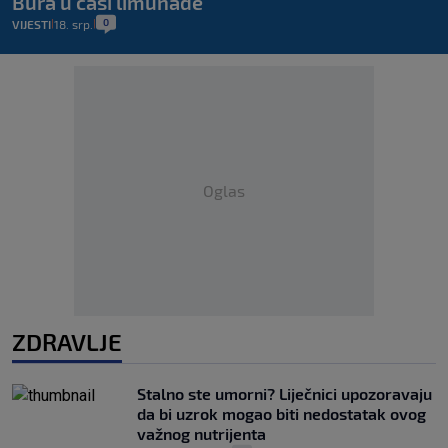
Bura u čaši limunade
0
VIJESTI
18. srp.
|
|
Oglas
ZDRAVLJE
Stalno ste umorni? Liječnici upozoravaju
da bi uzrok mogao biti nedostatak ovog
važnog nutrijenta