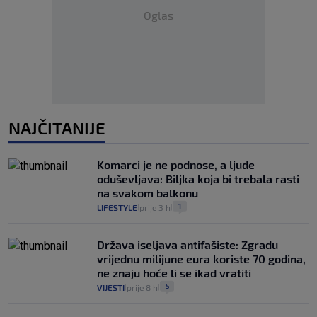
Oglas
NAJČITANIJE
Komarci je ne podnose, a ljude
oduševljava: Biljka koja bi trebala rasti
na svakom balkonu
1
LIFESTYLE
prije 3 h
|
|
Država iseljava antifašiste: Zgradu
vrijednu milijune eura koriste 70 godina,
ne znaju hoće li se ikad vratiti
5
VIJESTI
prije 8 h
|
|