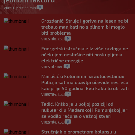
0
VIJESTI
prije 33 min
|
|
Grozdanić: Struje i goriva na jesen ne bi
trebalo manjkati no s plinom bi moglo
biti problema
0
VIJESTI
8. kol.
|
|
Energetski stručnjak: Iz više razloga ne
očekujem nestašice niti poskupljenja
električne energije
0
VIJESTI
7. kol.
|
|
Marušić o kolonama na autocestama:
Policija satima obavlja očevide nesreća
kao prije 50 godina. Evo kako to ubrzati
7
VIJESTI
4. kol.
|
|
Tadić: Krško je u boljoj poziciji od
nuklearki u Mađarskoj i Rumunjskoj jer
se vodilo računa o važnoj stvari
5
VIJESTI
4. kol.
|
|
Stručnjak o prometnom kolapsu u