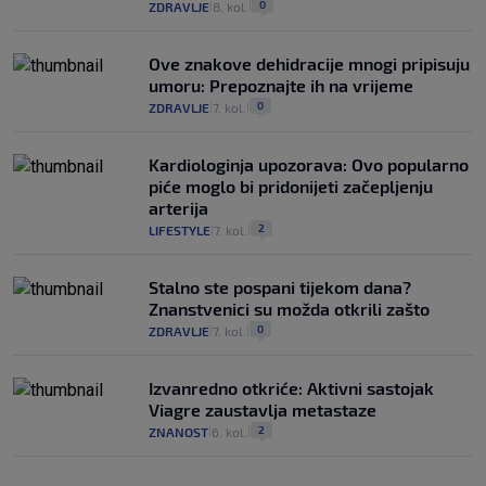
0
ZDRAVLJE
8. kol.
|
|
Ove znakove dehidracije mnogi pripisuju
umoru: Prepoznajte ih na vrijeme
0
ZDRAVLJE
7. kol.
|
|
Kardiologinja upozorava: Ovo popularno
piće moglo bi pridonijeti začepljenju
arterija
2
LIFESTYLE
7. kol.
|
|
Stalno ste pospani tijekom dana?
Znanstvenici su možda otkrili zašto
0
ZDRAVLJE
7. kol.
|
|
Izvanredno otkriće: Aktivni sastojak
Viagre zaustavlja metastaze
2
ZNANOST
6. kol.
|
|