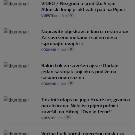
VIDEO / Nezgoda u središtu Sinja:
Alkarski konji proklizali i pali na Pijaci
5
VIJESTI
prije 5 h
|
|
Napravite pljeskavice kao iz restorana:
Za savršeno mekano i sočno meso
isprobajte ovaj trik
0
COOKING
8. kol.
|
|
Bakin trik za savršen ajvar: Dodaje
jedan sastojak koji okus podiže na
sasvim novu razinu
0
COOKING
8. kol.
|
|
Totalni kolaps na jugu Hrvatske, granica
paralizirana. Neki iscrpljeni putnici
završili na Hitnoj: "Ovo je teror!"
8
VIJESTI
2. kol.
|
|
Većina ljudi koristi pogrešnu dasku za