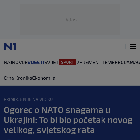
Oglas
NAJNOVIJE
VIJESTI
SVIJET
VRIJEME
N1 TEME
REGIJA
MAG
Crna Kronika
Ekonomija
PRIMIRJE NIJE NA VIDIKU
Ogorec o NATO snagama u
Ukrajini: To bi bio početak novog
velikog, svjetskog rata