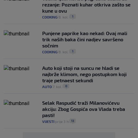
rezanje: Poznati kuhar otkriva zašto se
kune u ovu
1
COOKING
8. kol.
|
|
Punjene paprike kao nekad: Ovaj mali
trik naših baka čini nadjev savršeno
sočnim
1
COOKING
8. kol.
|
|
Auto koji stoji na suncu ne hladi se
najbrže klimom, nego postupkom koji
traje petnaest sekundi
0
AUTO
7. kol.
|
|
Selak Raspudić traži Milanovićevu
akciju: Zbog Gospića ova Vlada treba
pasti!
13
VIJESTI
prije 3 h
|
|