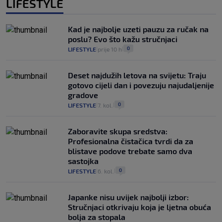
LIFESTYLE
Kad je najbolje uzeti pauzu za ručak na
poslu? Evo što kažu stručnjaci
0
LIFESTYLE
prije 10 h
|
|
Deset najdužih letova na svijetu: Traju
gotovo cijeli dan i povezuju najudaljenije
gradove
0
LIFESTYLE
7. kol.
|
|
Zaboravite skupa sredstva:
Profesionalna čistačica tvrdi da za
blistave podove trebate samo dva
sastojka
0
LIFESTYLE
6. kol.
|
|
Japanke nisu uvijek najbolji izbor:
Stručnjaci otkrivaju koja je ljetna obuća
bolja za stopala