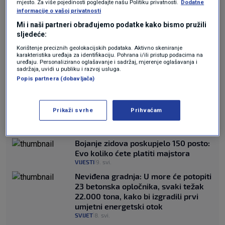
‘Tutnjava, malo zatreslo, neugodan osjećaj’,
mjesto. Za više pojedinosti pogledajte našu Politiku privatnosti.
Dodatne
informacije o vašoj privatnosti
naveo je drugi građanin.
Mi i naši partneri obrađujemo podatke kako bismo pružili
sljedeće:
PROČITAJTE JOŠ
Korištenje preciznih geolokacijskih podataka. Aktivno skeniranje
karakteristika uređaja za identifikaciju. Pohrana i/ili pristup podacima na
uređaju. Personalizirano oglašavanje i sadržaj, mjerenje oglašavanja i
FOTO / Thompson pjevao na
sadržaja, uvidi u publiku i razvoj usluga.
Zrinjevcu! Oglasili se iz Grada: "Nije
Popis partnera (dobavljača)
bio prijavljen kao izvođač"
VIJESTI
9. svi.
|
Na kruzeru izbila nova epidemija: 115
Prikaži svrhe
Prihvaćam
osoba zaraženo
SVIJET
9. svi.
|
Bojanje zidova poskupjelo 150 posto:
Evo koliko ćete platiti majstora
VIJESTI
9. svi.
|
Neviđena gradnja: U more će potopiti
23 betonska opločnika, svaki težak
22.000 tona, kako bi izgradili prvi
umjetni energetski otok
SVIJET
8. svi.
|