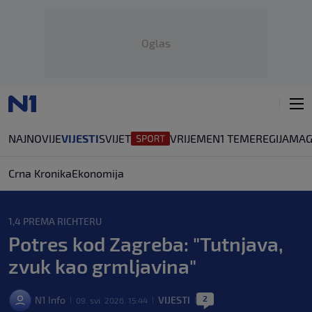
Oglas
NAJNOVIJE
VIJESTI
SVIJET
VRIJEME
N1 TEME
REGIJA
MAG
Crna Kronika
Ekonomija
1,4 PREMA RICHTERU
Potres kod Zagreba: "Tutnjava,
zvuk kao grmljavina"
2
N1 Info
VIJESTI
09. svi. 2026. 15:44
|
|
|