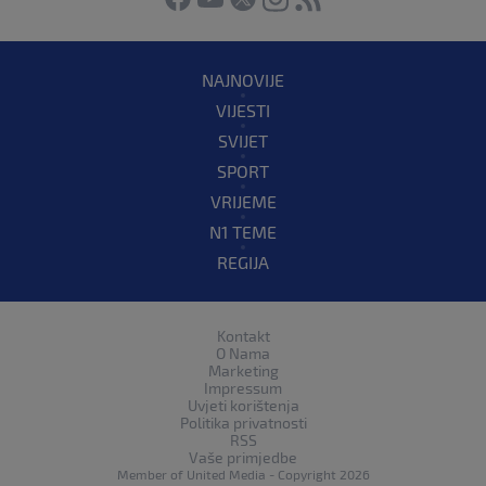
NAJNOVIJE
VIJESTI
SVIJET
SPORT
VRIJEME
N1 TEME
REGIJA
Kontakt
O Nama
Marketing
Impressum
Uvjeti korištenja
Politika privatnosti
RSS
Vaše primjedbe
Member of
United Media
- Copyright 2026