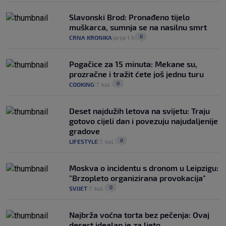
Slavonski Brod: Pronađeno tijelo
muškarca, sumnja se na nasilnu smrt
0
CRNA KRONIKA
prije 1 h
|
|
Pogačice za 15 minuta: Mekane su,
prozračne i tražit ćete još jednu turu
0
COOKING
7. kol.
|
|
Deset najdužih letova na svijetu: Traju
gotovo cijeli dan i povezuju najudaljenije
gradove
0
LIFESTYLE
7. kol.
|
|
Moskva o incidentu s dronom u Leipzigu:
"Brzopleto organizirana provokacija"
0
SVIJET
7. kol.
|
|
Najbrža voćna torta bez pečenja: Ovaj
desert idealan je za ljeto