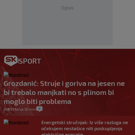
Oglas
SPORT
Grozdanić: Struje i goriva na jesen ne
bi trebalo manjkati no s plinom bi
moglo biti problema
0
VIJESTI
prije 56 min
|
|
Energetski stručnjak: Iz više razloga ne
očekujem nestašice niti poskupljenja
električne energije