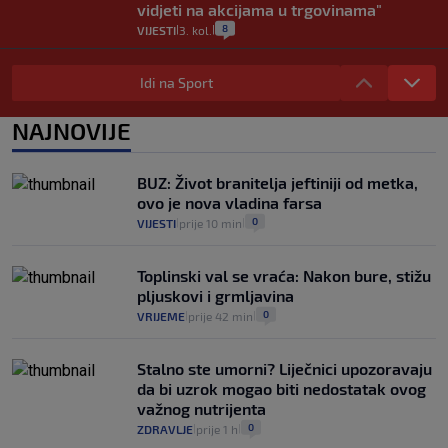
vidjeti na akcijama u trgovinama"
8
VIJESTI
3. kol.
|
|
Selidba je jedno od stresnijih iskustava.
Evo aktualnih cijena i nekoliko savjeta
Idi na Sport
da prođe što lakše i jeftinije
0
VIJESTI
2. kol.
NAJNOVIJE
|
|
Izračunali smo koliko košta putovanje
automobilom na Hvar iz Zagreba, a
BUZ: Život branitelja jeftiniji od metka,
koliko iz Osijeka
ovo je nova vladina farsa
14
VIJESTI
2. kol.
|
|
0
VIJESTI
prije 10 min
|
|
Toplinski val se vraća: Nakon bure, stižu
pljuskovi i grmljavina
0
VRIJEME
prije 42 min
|
|
Stalno ste umorni? Liječnici upozoravaju
da bi uzrok mogao biti nedostatak ovog
važnog nutrijenta
0
ZDRAVLJE
prije 1 h
|
|