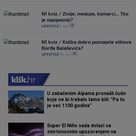
N1 kviz / Zmije, meduze, komarci... Tko
je najopasniji?
0
LIFESTYLE
1. lip.
|
|
N1 kviz / Koliko dobro poznajete stihove
Đorđa Balaševića?
11
LIFESTYLE
18. svi.
|
|
U zabačenim Alpama pronašli čudo
koje ne bi trebalo tamo biti: "Pa tu
je već 1100 godina"
Super El Niño sada dolazi sa
smrtonosnim upozorenjem na