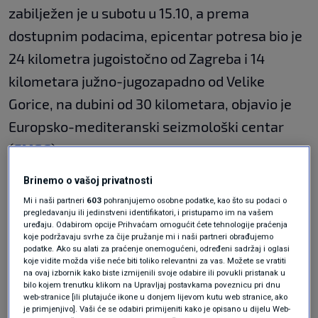
zabilježen je u subotu u 15.10, a prema
dostupnim podacima, epicentar potresa bio je
24 kilometra jugoistočno od Zagreba i 14
kilometara južno-jugozapadno od Velike
Gorice, na dubini od 30 kilometara, objavio je
Europsko-mediteranski seizmološki centar
(
EMSC
).
Iako je riječ o slabijem potresu, prenosi
tportal
,
Brinemo o vašoj privatnosti
Mi i naši partneri
603
pohranjujemo osobne podatke, kao što su podaci o
građani su na stranici EMSC-a prijavili da su
pregledavanju ili jedinstveni identifikatori, i pristupamo im na vašem
uređaju. Odabirom opcije Prihvaćam omogućit ćete tehnologije praćenja
osjetili podrhtavanje i tutnjavu.
koje podržavaju svrhe za čije pružanje mi i naši partneri obrađujemo
podatke. Ako su alati za praćenje onemogućeni, određeni sadržaj i oglasi
‘Ovaj put zvuk kao grmljavina’, napisao je jedan
koje vidite možda više neće biti toliko relevantni za vas. Možete se vratiti
na ovaj izbornik kako biste izmijenili svoje odabire ili povukli pristanak u
korisnik iz Petrinje.
bilo kojem trenutku klikom na Upravljaj postavkama poveznicu pri dnu
web-stranice [ili plutajuće ikone u donjem lijevom kutu web stranice, ako
je primjenjivo]. Vaši će se odabiri primijeniti kako je opisano u dijelu Web-