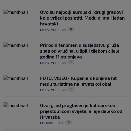
Ovo su najbolji europski "drugi gradovi"
koje vrijedi posjetiti. Među njima i jedan
hrvatski
0
LIFESTYLE
6. kol.
|
|
Prirodni fenomen u susjedstvu pruža
spas od vrućina, u špilji tijekom cijele
godine 11 stupnjeva
1
LIFESTYLE
6. kol.
|
|
FOTO, VIDEO/ Kupanje s konjima hit
među turistima na hrvatskoj obali
1
LIFESTYLE
6. kol.
|
|
Ovaj grad proglašen je kulinarskom
prijestolnicom svijeta, a nije daleko od
Hrvatske
0
COOKING
5. kol.
|
|