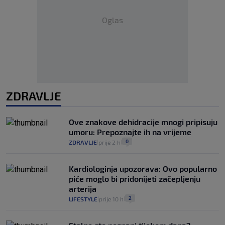
Oglas
ZDRAVLJE
Ove znakove dehidracije mnogi pripisuju
umoru: Prepoznajte ih na vrijeme
0
ZDRAVLJE
prije 2 h
|
|
Kardiologinja upozorava: Ovo popularno
piće moglo bi pridonijeti začepljenju
arterija
2
LIFESTYLE
prije 10 h
|
|