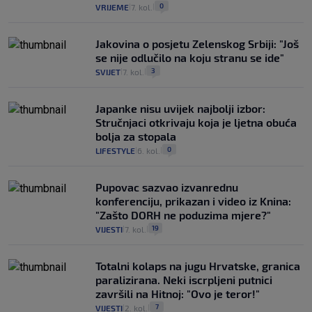
0
VRIJEME
7. kol.
|
|
Jakovina o posjetu Zelenskog Srbiji: "Još
se nije odlučilo na koju stranu se ide"
3
SVIJET
7. kol.
|
|
Japanke nisu uvijek najbolji izbor:
Stručnjaci otkrivaju koja je ljetna obuća
bolja za stopala
0
LIFESTYLE
6. kol.
|
|
Pupovac sazvao izvanrednu
konferenciju, prikazan i video iz Knina:
"Zašto DORH ne poduzima mjere?"
19
VIJESTI
7. kol.
|
|
Totalni kolaps na jugu Hrvatske, granica
paralizirana. Neki iscrpljeni putnici
završili na Hitnoj: "Ovo je teror!"
7
VIJESTI
2. kol.
|
|