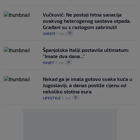
Vučković: Ne postoji hitna sanacija
ovakvog heterogenog sastava otpada.
Građani su s razlogom zabrinuti!
17
VIJESTI
7. kol.
|
|
Španjolska Italiji postavila ultimatum:
"Imate dva dana..."
0
SVIJET
7. kol.
|
|
Nekad ga je imala gotovo svaka kuća u
Jugoslaviji, a danas postiže cijenu od
nekoliko stotina eura
0
LIFESTYLE
5. kol.
|
|