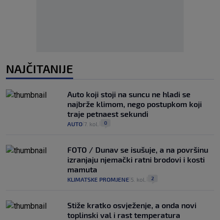
NAJČITANIJE
Auto koji stoji na suncu ne hladi se
najbrže klimom, nego postupkom koji
traje petnaest sekundi
0
AUTO
7. kol.
|
|
FOTO / Dunav se isušuje, a na površinu
izranjaju njemački ratni brodovi i kosti
mamuta
2
KLIMATSKE PROMJENE
5. kol.
|
|
Stiže kratko osvježenje, a onda novi
toplinski val i rast temperatura