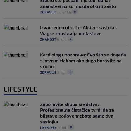
Stalno ste pospani tijekom dana?
Znanstvenici su možda otkrili zašto
0
ZDRAVLJE
prije 11 h
|
|
Izvanredno otkriće: Aktivni sastojak
Viagre zaustavlja metastaze
2
ZNANOST
6. kol.
|
|
Kardiolog upozorava: Evo što se događa
s krvnim tlakom ako dugo boravite na
vrućini
0
ZDRAVLJE
5. kol.
|
|
LIFESTYLE
Zaboravite skupa sredstva:
Profesionalna čistačica tvrdi da za
blistave podove trebate samo dva
sastojka
0
LIFESTYLE
6. kol.
|
|