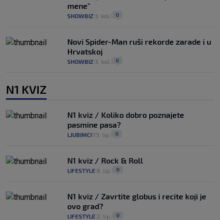
mene"
0
SHOWBIZ
3. kol.
|
|
Novi Spider-Man ruši rekorde zarade i u
Hrvatskoj
0
SHOWBIZ
3. kol.
|
|
N1 KVIZ
N1 kviz / Koliko dobro poznajete
pasmine pasa?
0
LJUBIMCI
13. lip.
|
|
N1 kviz / Rock & Roll
0
LIFESTYLE
8. lip.
|
|
N1 kviz / Zavrtite globus i recite koji je
ovo grad?
0
LIFESTYLE
2. lip.
|
|