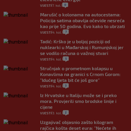
0
VIJESTI
7. kol.
|
|
Marušić o kolonama na autocestama:
Policija satima obavlja očevide nesreća
kao prije 50 godina. Evo kako to ubrzati
7
VIJESTI
4. kol.
|
|
Tadić: Krško je u boljoj poziciji od
nuklearki u Mađarskoj i Rumunjskoj jer
se vodilo računa o važnoj stvari
5
VIJESTI
4. kol.
|
|
Stručnjak o prometnom kolapsu u
Konavlima na granici s Crnom Gorom:
"Idućeg ljeta bit će još gore"
3
VIJESTI
4. kol.
|
|
Iz Hrvatske u Italiju može se i preko
mora. Provjerili smo brodske linije i
cijene
2
VIJESTI
3. kol.
|
|
Uzgajivač objasnio zašto kilogram
rajčica košta deset eura: "Nećete ih