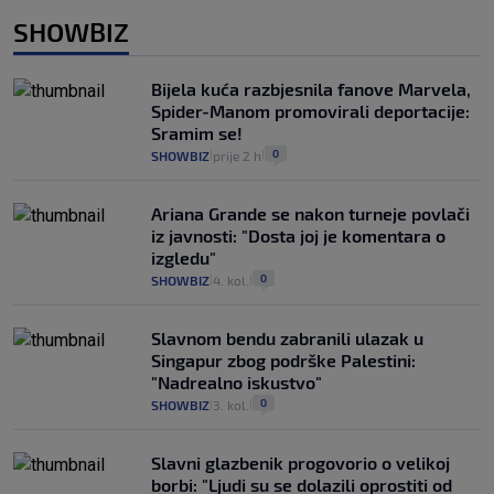
SHOWBIZ
Bijela kuća razbjesnila fanove Marvela,
Spider-Manom promovirali deportacije:
Sramim se!
0
SHOWBIZ
prije 2 h
|
|
Ariana Grande se nakon turneje povlači
iz javnosti: "Dosta joj je komentara o
izgledu"
0
SHOWBIZ
4. kol.
|
|
Slavnom bendu zabranili ulazak u
Singapur zbog podrške Palestini:
"Nadrealno iskustvo"
0
SHOWBIZ
3. kol.
|
|
Slavni glazbenik progovorio o velikoj
borbi: "Ljudi su se dolazili oprostiti od