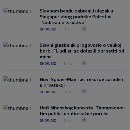
Slavnom bendu zabranili ulazak u
Singapur zbog podrške Palestini:
"Nadrealno iskustvo"
|
|
0
SHOWBIZ
3. kol.
Slavni glazbenik progovorio o velikoj
borbi: "Ljudi su se dolazili oprostiti od
mene"
|
|
0
SHOWBIZ
3. kol.
Novi Spider-Man ruši rekorde zarade i
u Hrvatskoj
|
|
0
SHOWBIZ
3. kol.
Uoči šibenskog koncerta, Thompsonov
tim publici uputio važne poruke
|
|
4
SHOWBIZ
3. kol.