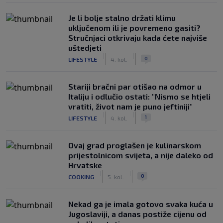
Je li bolje stalno držati klimu
uključenom ili je povremeno gasiti?
Stručnjaci otkrivaju kada ćete najviše
uštedjeti
|
|
0
LIFESTYLE
4. kol.
Stariji bračni par otišao na odmor u
Italiju i odlučio ostati: "Nismo se htjeli
vratiti, život nam je puno jeftiniji"
|
|
1
LIFESTYLE
4. kol.
Ovaj grad proglašen je kulinarskom
prijestolnicom svijeta, a nije daleko od
Hrvatske
|
|
0
COOKING
5. kol.
Nekad ga je imala gotovo svaka kuća u
Jugoslaviji, a danas postiže cijenu od