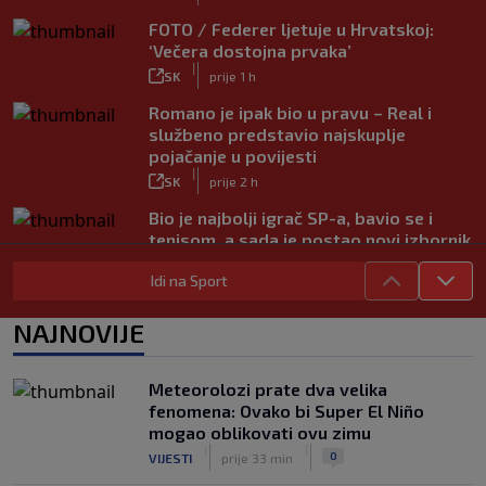
FOTO / Federer ljetuje u Hrvatskoj:
‘Večera dostojna prvaka’
|
SK
prije 1 h
Romano je ipak bio u pravu – Real i
službeno predstavio najskuplje
pojačanje u povijesti
|
SK
prije 2 h
Bio je najbolji igrač SP-a, bavio se i
tenisom, a sada je postao novi izbornik
Urugvaja
|
Idi na Sport
SK
prije 1 h
Pobjednički povratak Hajduka na
NAJNOVIJE
Ramljak, pao je jak suparnik iz Italije
|
SK
prije 2 h
Meteorolozi prate dva velika
Preokret u najavi: Barcelona pokušava
fenomena: Ovako bi Super El Niño
Realu oteti Rodrija
mogao oblikovati ovu zimu
|
|
|
SK
prije 3 h
0
VIJESTI
prije 33 min