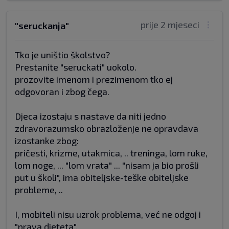
prije 2 mjeseci
"seruckanja"
Tko je uništio školstvo?
Prestanite "seruckati" uokolo.
prozovite imenom i prezimenom tko ej
odgovoran i zbog čega.
Djeca izostaju s nastave da niti jedno
zdravorazumsko obrazloženje ne opravdava
izostanke zbog:
pričesti, krizme, utakmica, .. treninga, lom ruke,
lom noge, ... "lom vrata" ... "nisam ja bio prošli
put u školi", ima obiteljske-teške obiteljske
probleme, ..
I, mobiteli nisu uzrok problema, već ne odgoj i
"prava djeteta".