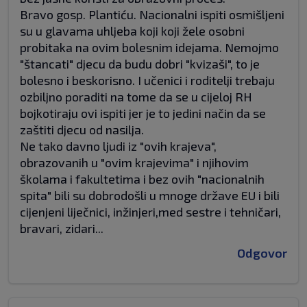
Bravo gosp. Plantiću. Nacionalni ispiti osmišljeni
su u glavama uhljeba koji koji žele osobni
probitaka na ovim bolesnim idejama. Nemojmo
"štancati" djecu da budu dobri "kvizaši", to je
bolesno i beskorisno. I učenici i roditelji trebaju
ozbiljno poraditi na tome da se u cijeloj RH
bojkotiraju ovi ispiti jer je to jedini način da se
zaštiti djecu od nasilja.
Ne tako davno ljudi iz "ovih krajeva",
obrazovanih u "ovim krajevima" i njihovim
školama i fakultetima i bez ovih "nacionalnih
spita" bili su dobrodošli u mnoge države EU i bili
cijenjeni liječnici, inžinjeri,med sestre i tehničari,
bravari, zidari...
Odgovor