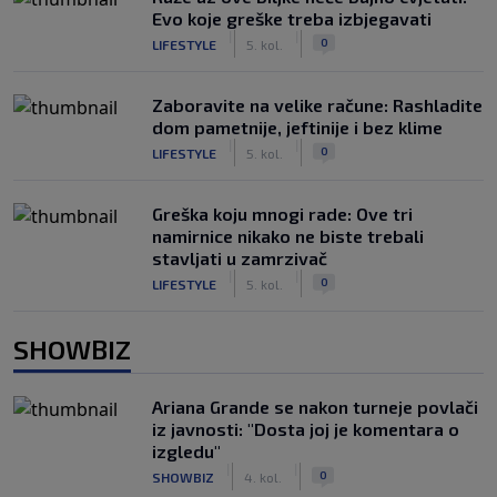
Evo koje greške treba izbjegavati
|
|
0
LIFESTYLE
5. kol.
Zaboravite na velike račune: Rashladite
dom pametnije, jeftinije i bez klime
|
|
0
LIFESTYLE
5. kol.
Greška koju mnogi rade: Ove tri
namirnice nikako ne biste trebali
stavljati u zamrzivač
|
|
0
LIFESTYLE
5. kol.
SHOWBIZ
Ariana Grande se nakon turneje povlači
iz javnosti: "Dosta joj je komentara o
izgledu"
|
|
0
SHOWBIZ
4. kol.