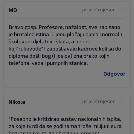
prije 2 mjeseci
MD
Bravo gosp. Profesore, nažalost, sve napisano
je brutalna istina. Cijenu plačaju djeca i normalni,
školovani djelatnici škola, a ne oni
koji"rukovode" i zapošljavaju kadrove koji su do
diploma došli bog (i josipa) zna preko kojih
telefona, veza i pumpnih stanica.
Odgovor
prije 2 mjeseci
Nikola
"Posebno je kritizirao sustav nacionalnih ispita,
za koje tvrdi da se godinama troše milijuni eura
bez jasne koristi za obrazovni proces."