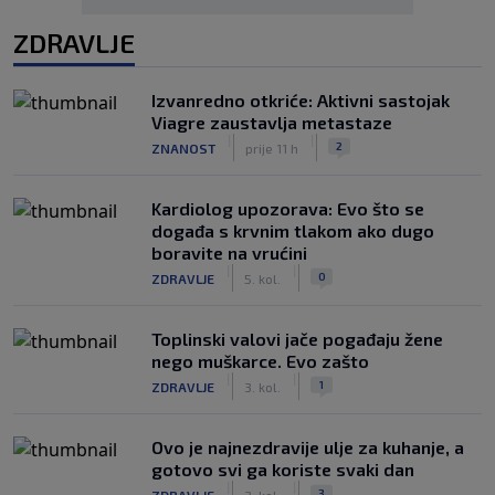
ZDRAVLJE
Izvanredno otkriće: Aktivni sastojak
Viagre zaustavlja metastaze
|
|
2
ZNANOST
prije 11 h
Kardiolog upozorava: Evo što se
događa s krvnim tlakom ako dugo
boravite na vrućini
|
|
0
ZDRAVLJE
5. kol.
Toplinski valovi jače pogađaju žene
nego muškarce. Evo zašto
|
|
1
ZDRAVLJE
3. kol.
Ovo je najnezdravije ulje za kuhanje, a
gotovo svi ga koriste svaki dan
|
|
3
ZDRAVLJE
3. kol.