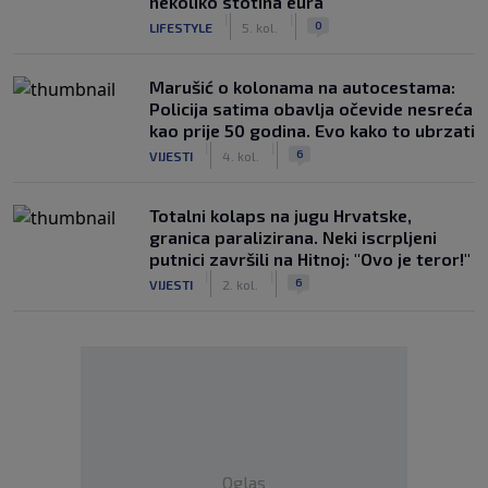
nekoliko stotina eura
|
|
0
LIFESTYLE
5. kol.
Marušić o kolonama na autocestama:
Policija satima obavlja očevide nesreća
kao prije 50 godina. Evo kako to ubrzati
|
|
6
VIJESTI
4. kol.
Totalni kolaps na jugu Hrvatske,
granica paralizirana. Neki iscrpljeni
putnici završili na Hitnoj: "Ovo je teror!"
|
|
6
VIJESTI
2. kol.
Oglas