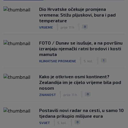
Dio Hrvatske očekuje promjena
vremena: Stižu pljuskovi, bura i pad
temperature
|
|
0
VRIJEME
prije 11 h
FOTO / Dunav se isušuje, a na površinu
izranjaju njemački ratni brodovi i kosti
mamuta
|
|
1
KLIMATSKE PROMJENE
5. kol.
Kako je otkriven osmi kontinent?
Zealandija im je cijelo vrijeme bila pod
nosom
|
|
0
ZNANOST
prije 11 h
Postavili novi radar na cesti, u samo 10
tjedana prikupio milijune eura
|
|
0
SVIJET
5. kol.