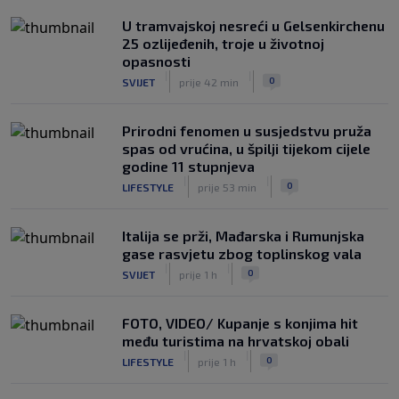
U tramvajskoj nesreći u Gelsenkirchenu
25 ozlijeđenih, troje u životnoj
opasnosti
|
|
0
SVIJET
prije 42 min
Prirodni fenomen u susjedstvu pruža
spas od vrućina, u špilji tijekom cijele
godine 11 stupnjeva
|
|
0
LIFESTYLE
prije 53 min
Italija se prži, Mađarska i Rumunjska
gase rasvjetu zbog toplinskog vala
|
|
0
SVIJET
prije 1 h
FOTO, VIDEO/ Kupanje s konjima hit
među turistima na hrvatskoj obali
|
|
0
LIFESTYLE
prije 1 h