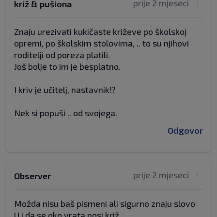
prije 2 mjeseci
križ & pušiona
Znaju urezivati kukičaste križeve po školskoj
opremi, po školskim stolovima, .. to su njihovi
roditelji od poreza platili.
Još bolje to im je besplatno.
I kriv je učitelj, nastavnik⁉️
Nek si popuši .. od svojega.
Odgovor
prije 2 mjeseci
Observer
Možda nisu baš pismeni ali sigurno znaju slovo
U i da se oko vrata nosi križ.