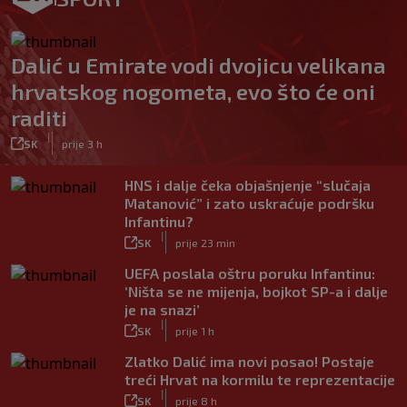
Dalić u Emirate vodi dvojicu velikana
hrvatskog nogometa, evo što će oni
raditi
|
SK
prije 3 h
HNS i dalje čeka objašnjenje “slučaja
Matanović” i zato uskraćuje podršku
Infantinu?
|
SK
prije 23 min
UEFA poslala oštru poruku Infantinu:
‘Ništa se ne mijenja, bojkot SP-a i dalje
je na snazi’
|
SK
prije 1 h
Zlatko Dalić ima novi posao! Postaje
treći Hrvat na kormilu te reprezentacije
|
SK
prije 8 h