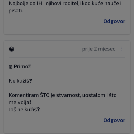
Najbolje da IH i njihovi roditelji kod kuće nauče i
pisati.
Odgovor
prije 2 mjeseci
😁
@ Primož
Ne kužiš❓
Komentiram ŠTO je stvarnost, uostalom i što
me volja❗
Još ne kužiš❓
Odgovor