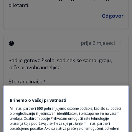
diletanti.
Odgovor
prije 2 mjeseci
😁
Sad je gotova škola, sad nek se samo igraju,
reče pravobraniteljica.
Što rade inače?
Odgovor
Brinemo o vašoj privatnosti
Mi i naši partneri
603
pohranjujemo osobne podatke, kao što su podaci
o pregledavanju ili jedinstveni identifikatori, i pristupamo im na vašem
prije 2 mjeseci
uređaju. Odabirom opcije Prihvaćam omogućit ćete tehnologije
MD
praćenja koje podržavaju svrhe za čije pružanje mi i naši partneri
obrađujemo podatke. Ako su alati za praćenje onemogućeni, određeni