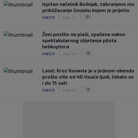
Ispitan načelnik Bošnjak, zabranjeno mu
približavanje čovjeku kojem je prijetio
|
|
0
VIJESTI
prije 1 h
Ženi pozlilo na plaži, spašena nakon
spektakularnog slijetanja pilota
helikoptera
|
|
0
VIJESTI
prije 2 h
Lasić: Kroz Konavle je u jednom vikendu
prošlo više od 40 tisuća ljudi, čekalo se
i do 15 sati
|
|
0
VIJESTI
prije 2 h