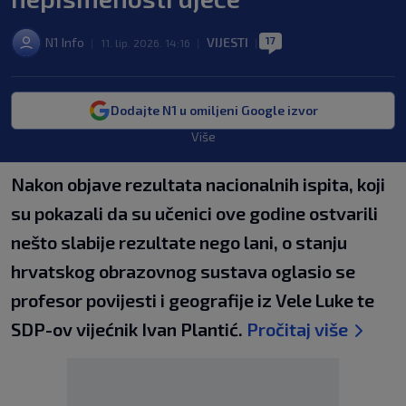
17
N1 Info
VIJESTI
|
11. lip. 2026. 14:16
|
|
Dodajte N1 u omiljeni Google izvor
Više
Nakon objave rezultata nacionalnih ispita, koji
su pokazali da su učenici ove godine ostvarili
nešto slabije rezultate nego lani, o stanju
hrvatskog obrazovnog sustava oglasio se
profesor povijesti i geografije iz Vele Luke te
SDP-ov vijećnik Ivan Plantić.
Pročitaj više