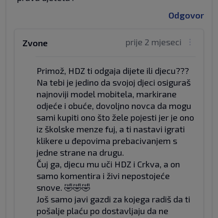
Odgovor
prije 2 mjeseci
Zvone
Primož, HDZ ti odgaja dijete ili djecu???
Na tebi je jedino da svojoj djeci osiguraš
najnoviji model mobitela, markirane
odjeće i obuće, dovoljno novca da mogu
sami kupiti ono što žele pojesti jer je ono
iz školske menze fuj, a ti nastavi igrati
klikere u đepovima prebacivanjem s
jedne strane na drugu.
Čuj ga, djecu mu uči HDZ i Crkva, a on
samo komentira i živi nepostojeće
snove. 🤣🤣🤣
Još samo javi gazdi za kojega radiš da ti
pošalje plaću po dostavljaju da ne