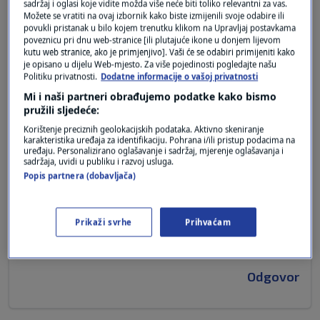
sadržaj i oglasi koje vidite možda više neće biti toliko relevantni za vas.
Bravo gospodine Profesore, brutalna istina u
Možete se vratiti na ovaj izbornik kako biste izmijenili svoje odabire ili
svezi školskog sustava, koji je sve, samo ne za i
povukli pristanak u bilo kojem trenutku klikom na Upravljaj postavkama
poveznicu pri dnu web-stranice [ili plutajuće ikone u donjem lijevom
na dobrobit većine djece.
kutu web stranice, ako je primjenjivo]. Vaši će se odabiri primijeniti kako
Sustav koji njeguje neodgovornost,
je opisano u dijelu Web-mjesto. Za više pojedinosti pogledajte našu
Politiku privatnosti.
Dodatne informacije o vašoj privatnosti
neprofesionalnost (zbog načina kadroviranja),
te omalovažavanje učitelja, nastavnika i
Mi i naši partneri obrađujemo podatke kako bismo
pružili sljedeće:
profesora, na način da svi ( roditelji i ravnatelji)
prozivaju iste zbog nedorećenog kurikuluma i
Korištenje preciznih geolokacijskih podataka. Aktivno skeniranje
karakteristika uređaja za identifikaciju. Pohrana i/ili pristup podacima na
njihove infantilnosti.
uređaju. Personalizirano oglašavanje i sadržaj, mjerenje oglašavanja i
sadržaja, uvidi u publiku i razvoj usluga.
A kao šlag je potpuni izostanak podrške, u
Popis partnera (dobavljača)
situacijama kad sustav mora štititi svoje
djelatnike, bezrezervno, pa onda, roditelji kroje
"pravdu" za svoje pulene po pitanju ocjena i
Prikaži svrhe
Prihvaćam
njihova (ne)ponašanja i u pravilu uz podršku
oktriranog rukovodstava škola.
Odgovor