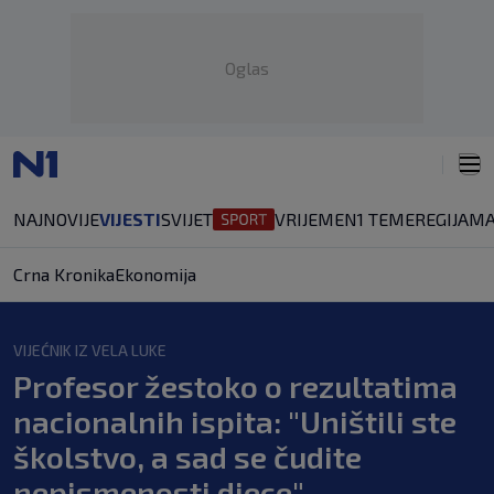
Oglas
NAJNOVIJE
VIJESTI
SVIJET
VRIJEME
N1 TEME
REGIJA
MA
Crna Kronika
Ekonomija
VIJEĆNIK IZ VELA LUKE
Profesor žestoko o rezultatima
nacionalnih ispita: "Uništili ste
školstvo, a sad se čudite
nepismenosti djece"