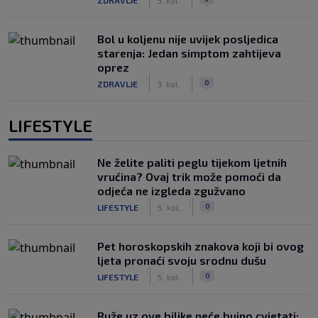
Bol u koljenu nije uvijek posljedica
starenja: Jedan simptom zahtijeva
oprez
|
|
0
ZDRAVLJE
3. kol.
LIFESTYLE
Ne želite paliti peglu tijekom ljetnih
vrućina? Ovaj trik može pomoći da
odjeća ne izgleda zgužvano
|
|
0
LIFESTYLE
5. kol.
Pet horoskopskih znakova koji bi ovog
ljeta pronaći svoju srodnu dušu
|
|
0
LIFESTYLE
5. kol.
Ruže uz ove biljke neće bujno cvjetati: