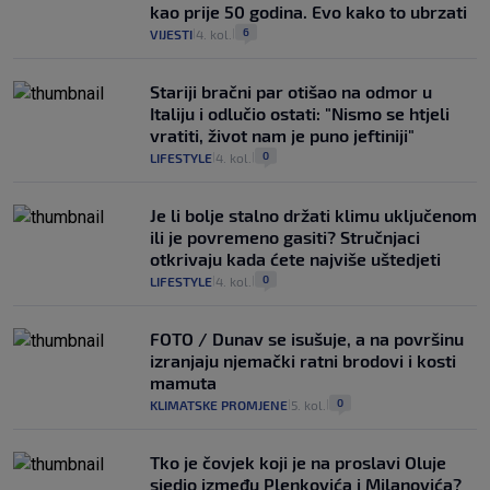
kao prije 50 godina. Evo kako to ubrzati
6
VIJESTI
4. kol.
|
|
Stariji bračni par otišao na odmor u
Italiju i odlučio ostati: "Nismo se htjeli
vratiti, život nam je puno jeftiniji"
0
LIFESTYLE
4. kol.
|
|
Je li bolje stalno držati klimu uključenom
ili je povremeno gasiti? Stručnjaci
otkrivaju kada ćete najviše uštedjeti
0
LIFESTYLE
4. kol.
|
|
FOTO / Dunav se isušuje, a na površinu
izranjaju njemački ratni brodovi i kosti
mamuta
0
KLIMATSKE PROMJENE
5. kol.
|
|
Tko je čovjek koji je na proslavi Oluje
sjedio između Plenkovića i Milanovića?