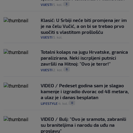
3
VIJESTI
5. kol.
|
|
Klasić: U Srbiji neće biti promjena jer im
je na čelu Vučić, a on bi se trebao prvo
suočiti s vlastitom prošlošću
VIJESTI
5. kol.
|
Totalni kolaps na jugu Hrvatske, granica
paralizirana. Neki iscrpljeni putnici
završili na Hitnoj: "Ovo je teror!"
6
VIJESTI
2. kol.
|
|
VIDEO / Pedeset godina sam je slagao
kamenje i izgradio dvorac od 48 metara,
a ulaz je i danas besplatan
0
LIFESTYLE
4. kol.
|
|
VIDEO / Bulj: "Ovo je sramota, zabranili
su braniteljima i narodu da uđu na
proslavu"