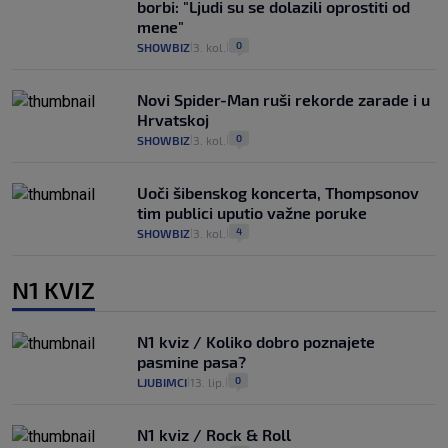
borbi: "Ljudi su se dolazili oprostiti od
mene"
0
SHOWBIZ
3. kol.
|
|
Novi Spider-Man ruši rekorde zarade i u
Hrvatskoj
0
SHOWBIZ
3. kol.
|
|
Uoči šibenskog koncerta, Thompsonov
tim publici uputio važne poruke
4
SHOWBIZ
3. kol.
|
|
N1 KVIZ
N1 kviz / Koliko dobro poznajete
pasmine pasa?
0
LJUBIMCI
13. lip.
|
|
N1 kviz / Rock & Roll