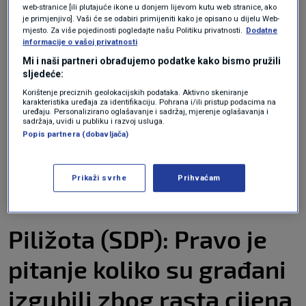
u crnome s kapuljačama" u Zadru krenuti na
web-stranice [ili plutajuće ikone u donjem lijevom kutu web stranice, ako
je primjenjivo]. Vaši će se odabiri primijeniti kako je opisano u dijelu Web-
one koji imaju veze sa srpskom kulturom.
mjesto. Za više pojedinosti pogledajte našu Politiku privatnosti.
Dodatne
informacije o vašoj privatnosti
Pupovac je poručio da bi se taj vijećnik trebao
Mi i naši partneri obrađujemo podatke kako bismo pružili
suočiti s odgovornošću za širenje mržnje i za
sljedeće:
poticanje na nasilje, ali i dodao kako ne vjeruje
Korištenje preciznih geolokacijskih podataka. Aktivno skeniranje
karakteristika uređaja za identifikaciju. Pohrana i/ili pristup podacima na
uređaju. Personalizirano oglašavanje i sadržaj, mjerenje oglašavanja i
da će se to dogoditi.
sadržaja, uvidi u publiku i razvoj usluga.
Popis partnera (dobavljača)
Torcidaši pripremali napad na
sezonce iz Srbije. Ivana Marković:
Prikaži svrhe
Prihvaćam
"Već predugo šutimo"
VIJESTI
13. lip.
|
Piližota (SDP): Pravo je
pitanje koliko su građani
izgubili zbog rasta cijena