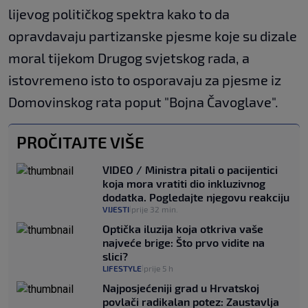
lijevog političkog spektra kako to da
opravdavaju partizanske pjesme koje su dizale
moral tijekom Drugog svjetskog rada, a
istovremeno isto to osporavaju za pjesme iz
Domovinskog rata poput "Bojna Čavoglave".
PROČITAJTE VIŠE
VIDEO / Ministra pitali o pacijentici
koja mora vratiti dio inkluzivnog
dodatka. Pogledajte njegovu reakciju
VIJESTI
prije 32 min.
|
Optička iluzija koja otkriva vaše
najveće brige: Što prvo vidite na
slici?
LIFESTYLE
prije 5 h
|
Najposjećeniji grad u Hrvatskoj
povlači radikalan potez: Zaustavlja