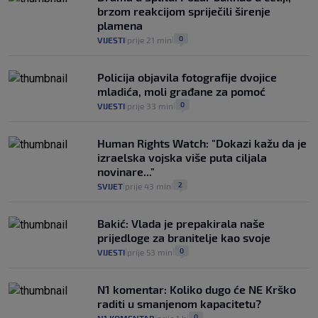
brzom reakcijom spriječili širenje
plamena
0
VIJESTI
prije 21 min
|
|
Policija objavila fotografije dvojice
mladića, moli građane za pomoć
0
VIJESTI
prije 33 min
|
|
Human Rights Watch: "Dokazi kažu da je
izraelska vojska više puta ciljala
novinare..."
2
SVIJET
prije 43 min
|
|
Bakić: Vlada je prepakirala naše
prijedloge za branitelje kao svoje
0
VIJESTI
prije 53 min
|
|
N1 komentar: Koliko dugo će NE Krško
raditi u smanjenom kapacitetu?
0
|
|