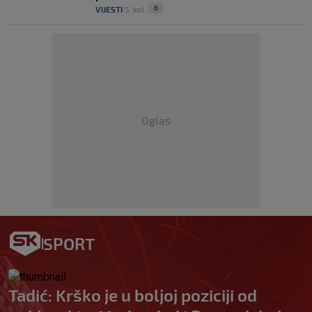
6
VIJESTI
5. kol.
|
|
Oglas
SPORT
Tadić: Krško je u boljoj poziciji od