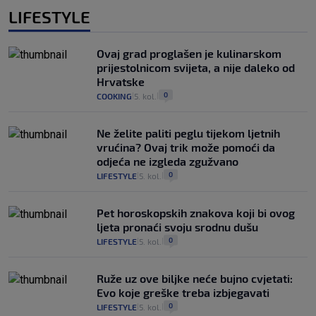
LIFESTYLE
Ovaj grad proglašen je kulinarskom
prijestolnicom svijeta, a nije daleko od
Hrvatske
0
COOKING
5. kol.
|
|
Ne želite paliti peglu tijekom ljetnih
vrućina? Ovaj trik može pomoći da
odjeća ne izgleda zgužvano
0
LIFESTYLE
5. kol.
|
|
Pet horoskopskih znakova koji bi ovog
ljeta pronaći svoju srodnu dušu
0
LIFESTYLE
5. kol.
|
|
Ruže uz ove biljke neće bujno cvjetati:
Evo koje greške treba izbjegavati
0
LIFESTYLE
5. kol.
|
|