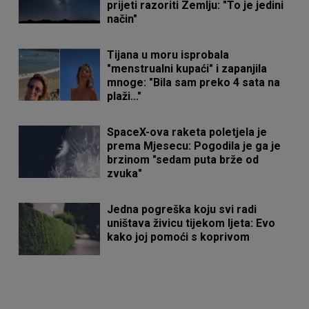
prijeti razoriti Zemlju: "To je jedini
način"
Tijana u moru isprobala
"menstrualni kupaći" i zapanjila
mnoge: "Bila sam preko 4 sata na
plaži..."
SpaceX-ova raketa poletjela je
prema Mjesecu: Pogodila je ga je
brzinom "sedam puta brže od
zvuka"
Jedna pogreška koju svi radi
uništava živicu tijekom ljeta: Evo
kako joj pomoći s koprivom