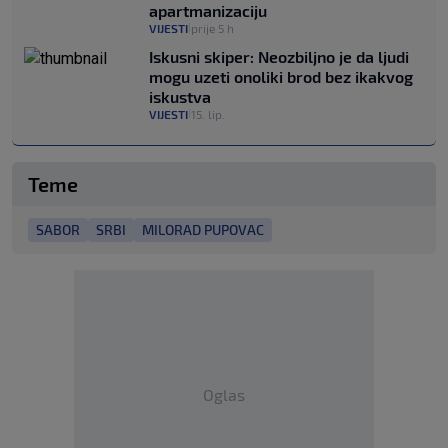
apartmanizaciju
VIJESTI
prije 5 h
|
Iskusni skiper: Neozbiljno je da ljudi
mogu uzeti onoliki brod bez ikakvog
iskustva
VIJESTI
15. lip.
|
Teme
SABOR
SRBI
MILORAD PUPOVAC
Oglas