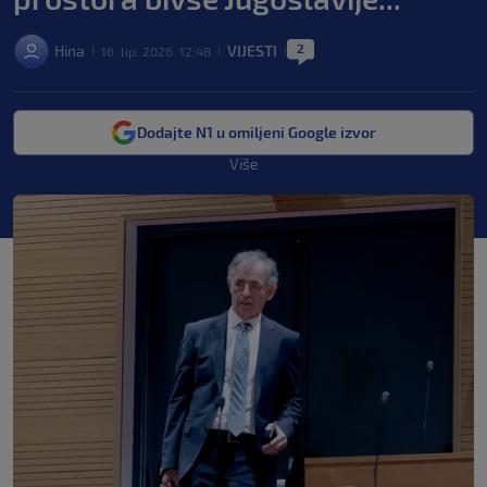
2
Hina
VIJESTI
16. lip. 2026. 12:48
|
|
|
Dodajte N1 u omiljeni Google izvor
Više