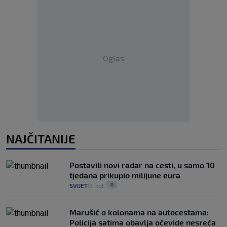
Oglas
NAJČITANIJE
Postavili novi radar na cesti, u samo 10
tjedana prikupio milijune eura
0
SVIJET
5. kol.
|
|
Marušić o kolonama na autocestama:
Policija satima obavlja očevide nesreća