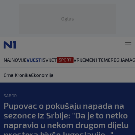
Oglas
NAJNOVIJE
VIJESTI
SVIJET
VRIJEME
N1 TEME
REGIJA
MAG
Crna Kronika
Ekonomija
SABOR
Pupovac o pokušaju napada na
sezonce iz Srbije: "Da je to netko
napravio u nekom drugom dijelu
prostora bivše Jugoslavije..."