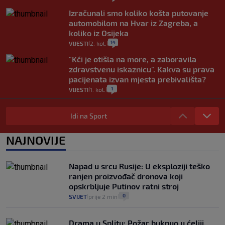
Izračunali smo koliko košta putovanje
automobilom na Hvar iz Zagreba, a
koliko iz Osijeka
14
VIJESTI
2. kol.
|
|
"Kći je otišla na more, a zaboravila
zdravstvenu iskaznicu". Kakva su prava
pacijenata izvan mjesta prebivališta?
1
VIJESTI
1. kol.
|
|
Provjerili smo "što ćemo onda" ako
Plenković na 15 dana ukine mjere: "Ne bi
Idi na Sport
se dogodilo ništa. Vlada se zaljubila u te
intervencije"
NAJNOVIJE
25
VIJESTI
30. srp.
|
|
Analitičar o Mostu: Oni su u yin-yang
Napad u srcu Rusije: U eksploziji teško
poziciji i imaju drugog najpoznatijeg
ranjen proizvođač dronova koji
bravara u povijesti Hrvatske
opskrbljuje Putinov ratni stroj
16
VIJESTI
30. srp.
|
|
0
SVIJET
prije 2 min
|
|
Drama u Splitu: Požar buknuo u ćeliji,