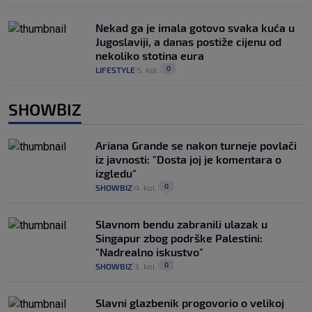
Nekad ga je imala gotovo svaka kuća u
Jugoslaviji, a danas postiže cijenu od
nekoliko stotina eura
0
LIFESTYLE
5. kol.
|
|
SHOWBIZ
Ariana Grande se nakon turneje povlači
iz javnosti: "Dosta joj je komentara o
izgledu"
0
SHOWBIZ
4. kol.
|
|
Slavnom bendu zabranili ulazak u
Singapur zbog podrške Palestini:
"Nadrealno iskustvo"
0
SHOWBIZ
3. kol.
|
|
Slavni glazbenik progovorio o velikoj