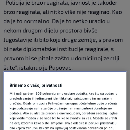
"Policija je brzo reagirala, javnost je također
brzo reagirala, ali nitko više nije reagirao. Kao
da je to normalno. Da je to netko uradio u
nekom drugom dijelu prostora bivše
Jugoslavije ili bilo koje druge zemlje, s pravom
bi naše diplomatske institucije reagirale, s
pravom bi se pitale zašto u domicilnoj zemlji
šute", istaknuo je Pupovac.
Ovdje se, napomenuo je, to ne smatra
Brinemo o vašoj privatnosti
potrebnim.
Mi i naši partneri
603
pohranjujemo osobne podatke, kao što su podaci o
pregledavanju ili jedinstveni identifikatori, i pristupamo im na vašem
Naveo je i drugi događaj od jučer kad je na
uređaju. Odabirom opcije Prihvaćam omogućit ćete tehnologije praćenja
koje podržavaju svrhe za čije pružanje mi i naši partneri obrađujemo
sjednici Županijske skupštine Zadarske
podatke. Ako su alati za praćenje onemogućeni, određeni sadržaj i oglasi
koje vidite možda više neće biti toliko relevantni za vas. Možete se vratiti
županije jedan vijećnik zaprijetio da će "mladići
na ovaj izbornik kako biste izmijenili svoje odabire ili povukli pristanak u
bilo kojem trenutku klikom na Upravljaj postavkama poveznicu pri dnu