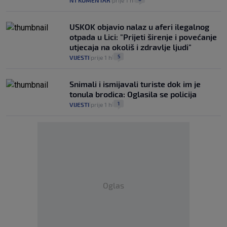
N1 KOMENTAR
prije 1 h
USKOK objavio nalaz u aferi ilegalnog
otpada u Lici: "Prijeti širenje i povećanje
utjecaja na okoliš i zdravlje ljudi"
5
VIJESTI
prije 1 h
|
|
Snimali i ismijavali turiste dok im je
tonula brodica: Oglasila se policija
1
VIJESTI
prije 1 h
|
|
Oglas