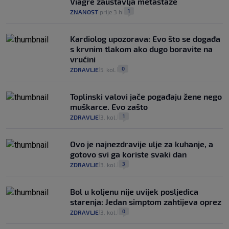
Viagre zaustavlja metastaze
1
ZNANOST
prije 3 h
|
|
Kardiolog upozorava: Evo što se događa
s krvnim tlakom ako dugo boravite na
vrućini
0
ZDRAVLJE
5. kol.
|
|
Toplinski valovi jače pogađaju žene nego
muškarce. Evo zašto
1
ZDRAVLJE
3. kol.
|
|
Ovo je najnezdravije ulje za kuhanje, a
gotovo svi ga koriste svaki dan
3
ZDRAVLJE
3. kol.
|
|
Bol u koljenu nije uvijek posljedica
starenja: Jedan simptom zahtijeva oprez
0
ZDRAVLJE
3. kol.
|
|