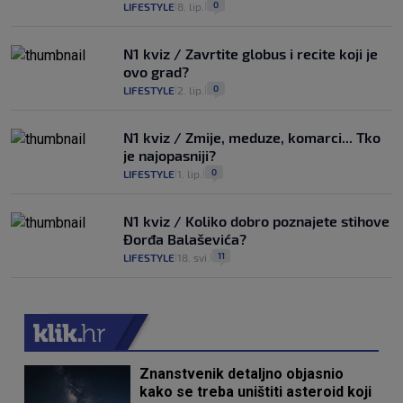
0
LIFESTYLE
8. lip.
|
|
N1 kviz / Zavrtite globus i recite koji je
ovo grad?
0
LIFESTYLE
2. lip.
|
|
N1 kviz / Zmije, meduze, komarci... Tko
je najopasniji?
0
LIFESTYLE
1. lip.
|
|
N1 kviz / Koliko dobro poznajete stihove
Đorđa Balaševića?
11
LIFESTYLE
18. svi.
|
|
Znanstvenik detaljno objasnio
kako se treba uništiti asteroid koji