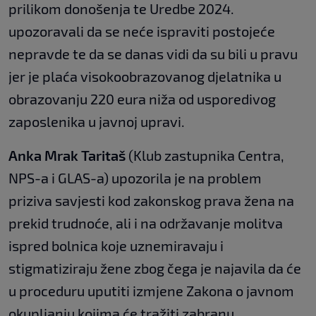
prilikom donošenja te Uredbe 2024.
upozoravali da se neće ispraviti postojeće
nepravde te da se danas vidi da su bili u pravu
jer je plaća visokoobrazovanog djelatnika u
obrazovanju 220 eura niža od usporedivog
zaposlenika u javnoj upravi.
Anka Mrak Taritaš
(Klub zastupnika Centra,
NPS-a i GLAS-a) upozorila je na problem
priziva savjesti kod zakonskog prava žena na
prekid trudnoće, ali i na održavanje molitva
ispred bolnica koje uznemiravaju i
stigmatiziraju žene zbog čega je najavila da će
u proceduru uputiti izmjene Zakona o javnom
okupljanju kojima će tražiti zabranu