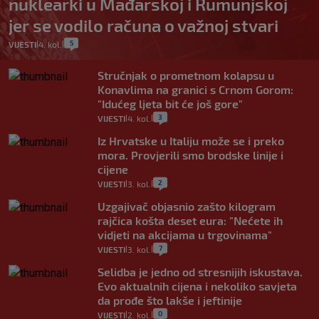
nuklearki u Mađarskoj i Rumunjskoj
jer se vodilo računa o važnoj stvari
5
VIJESTI
4. kol.
|
|
Stručnjak o prometnom kolapsu u
Konavlima na granici s Crnom Gorom:
"Idućeg ljeta bit će još gore"
3
VIJESTI
4. kol.
|
|
Iz Hrvatske u Italiju može se i preko
mora. Provjerili smo brodske linije i
cijene
2
VIJESTI
3. kol.
|
|
Uzgajivač objasnio zašto kilogram
rajčica košta deset eura: "Nećete ih
vidjeti na akcijama u trgovinama"
7
VIJESTI
3. kol.
|
|
Selidba je jedno od stresnijih iskustava.
Evo aktualnih cijena i nekoliko savjeta
da prođe što lakše i jeftinije
0
VIJESTI
2. kol.
|
|