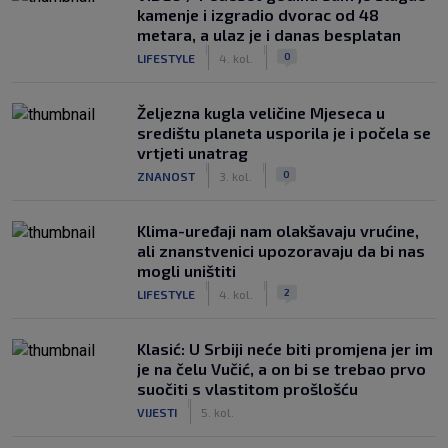
kamenje i izgradio dvorac od 48
metara, a ulaz je i danas besplatan
|
|
0
LIFESTYLE
4. kol.
Željezna kugla veličine Mjeseca u
središtu planeta usporila je i počela se
vrtjeti unatrag
|
|
0
ZNANOST
3. kol.
Klima-uređaji nam olakšavaju vrućine,
ali znanstvenici upozoravaju da bi nas
mogli uništiti
|
|
2
LIFESTYLE
4. kol.
Klasić: U Srbiji neće biti promjena jer im
je na čelu Vučić, a on bi se trebao prvo
suočiti s vlastitom prošlošću
|
VIJESTI
5. kol.