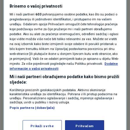
Brinemo o vašoj privatnosti
Mi i naši partneri
603
pohranjujemo osobne podatke, kao što su podaci o
Nešto sam mislio reći, ali sam ostao zatečen
pregledavanju ili jedinstveni identifikatori, i pristupamo im na vašem
ovom salvom nepismenosti i gluposti u
uređaju. Odabirom opcije Prihvaćam omogućit ćete tehnologije praćenja
početnom komentaru, tako da više svaka riječ
koje podržavaju svrhe za čije pružanje mi i naši partneri obrađujemo
podatke. Ako su alati za praćenje onemogućeni, određeni sadržaj i oglasi
gubi smisao.
koje vidite možda više neće biti toliko relevantni za vas. Možete se vratiti
Gdje smo mi kolektivno greznuli i propali, koja je
na ovaj izbornik kako biste izmijenili svoje odabire ili povukli pristanak u
bilo kojem trenutku klikom na Upravljaj postavkama poveznicu pri dnu
to provalija neznanja, sebeljublja, slaboumnosti
web-stranice [ili plutajuće ikone u donjem lijevom kutu web stranice, ako
i ne znam čega još?!
je primjenjivo]. Vaši će se odabiri primijeniti kako je opisano u dijelu Web-
Neka komentira netko ako može, ja ovaj puta
mjesto. Za više pojedinosti pogledajte našu Politiku privatnosti.
Dodatne
informacije o vašoj privatnosti
zaista više ne mogu.
Mi i naši partneri obrađujemo podatke kako bismo pružili
Odgovor
sljedeće:
Korištenje preciznih geolokacijskih podataka. Aktivno skeniranje
karakteristika uređaja za identifikaciju. Pohrana i/ili pristup podacima na
uređaju. Personalizirano oglašavanje i sadržaj, mjerenje oglašavanja i
sadržaja, uvidi u publiku i razvoj usluga.
prije 5 tjedana
Popis partnera (dobavljača)
Bole
Može li se javiti neki pismeni veliki Hrvat?
Prikaži svrhe
Prihvaćam