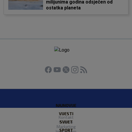
milijunima godina odsječen od
ostatka planeta
NAJNOVIJE
VIJESTI
Kontakt
O Nama
SVIJET
Marketing
SPORT
Impressum