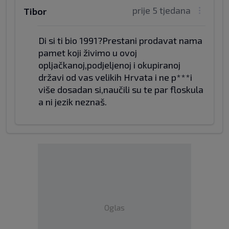
prije 5 tjedana
Tibor
Di si ti bio 1991?Prestani prodavat nama
pamet koji živimo u ovoj
opljačkanoj,podjeljenoj i okupiranoj
državi od vas velikih Hrvata i ne p***i
više dosadan si,naučili su te par floskula
a ni jezik neznaš.
Oglas