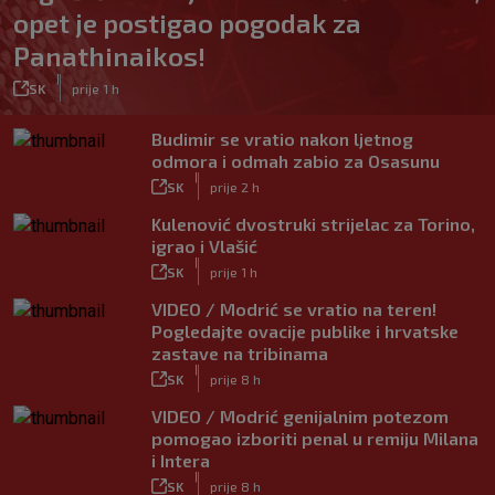
opet je postigao pogodak za
Panathinaikos!
|
SK
prije 1 h
Budimir se vratio nakon ljetnog
odmora i odmah zabio za Osasunu
|
SK
prije 2 h
Kulenović dvostruki strijelac za Torino,
igrao i Vlašić
|
SK
prije 1 h
VIDEO / Modrić se vratio na teren!
Pogledajte ovacije publike i hrvatske
zastave na tribinama
|
SK
prije 8 h
VIDEO / Modrić genijalnim potezom
pomogao izboriti penal u remiju Milana
i Intera
|
SK
prije 8 h