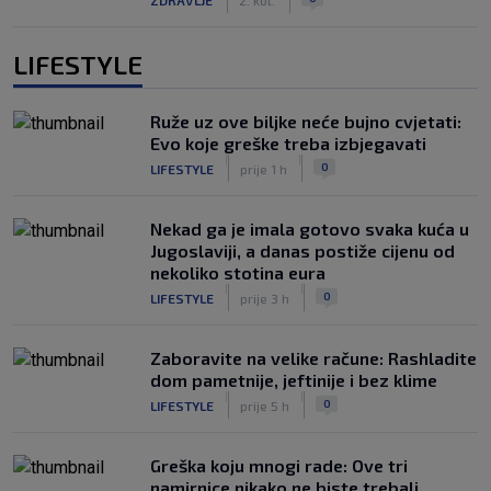
LIFESTYLE
Ruže uz ove biljke neće bujno cvjetati:
Evo koje greške treba izbjegavati
|
|
0
LIFESTYLE
prije 1 h
Nekad ga je imala gotovo svaka kuća u
Jugoslaviji, a danas postiže cijenu od
nekoliko stotina eura
|
|
0
LIFESTYLE
prije 3 h
Zaboravite na velike račune: Rashladite
dom pametnije, jeftinije i bez klime
|
|
0
LIFESTYLE
prije 5 h
Greška koju mnogi rade: Ove tri
namirnice nikako ne biste trebali