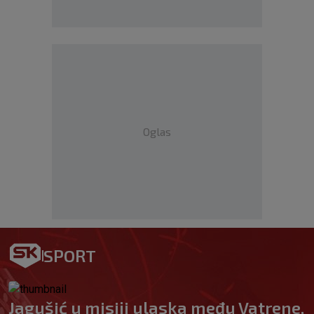
Oglas
SPORT
Jagušić u misiji ulaska među Vatrene,