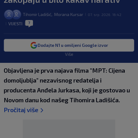
Tihomir Ladišić
Morana Kursar
,
07. srp. 2026. 16:42
|
7
VIJESTI
|
|
Dodajte N1 u omiljeni Google izvor
Više
Objavljena je prva najava filma "MPT: Cijena
domoljublja" nezavisnog redatelja i
producenta Anđela Jurkasa, koji je gostovao u
Novom danu kod našeg Tihomira Ladišića.
Pročitaj više