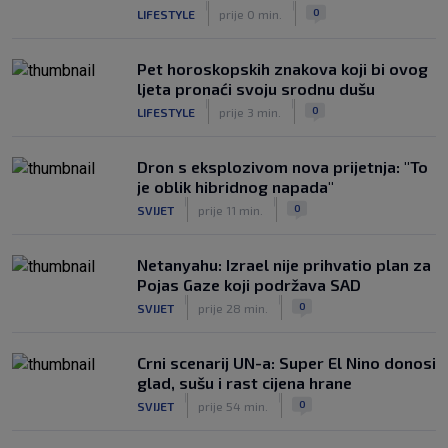
|
|
0
LIFESTYLE
prije 0 min.
Pet horoskopskih znakova koji bi ovog
ljeta pronaći svoju srodnu dušu
|
|
0
LIFESTYLE
prije 3 min.
Dron s eksplozivom nova prijetnja: "To
je oblik hibridnog napada"
|
|
0
SVIJET
prije 11 min.
Netanyahu: Izrael nije prihvatio plan za
Pojas Gaze koji podržava SAD
|
|
0
SVIJET
prije 28 min.
Crni scenarij UN-a: Super El Nino donosi
glad, sušu i rast cijena hrane
|
|
0
SVIJET
prije 54 min.