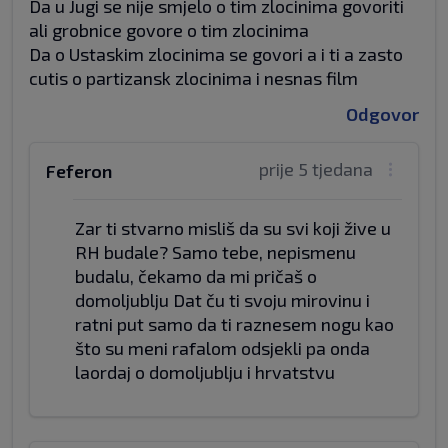
Da u Jugi se nije smjelo o tim zlocinima govoriti
ali grobnice govore o tim zlocinima
Da o Ustaskim zlocinima se govori a i ti a zasto
cutis o partizansk zlocinima i nesnas film
Odgovor
prije 5 tjedana
Feferon
Zar ti stvarno misliš da su svi koji žive u
RH budale? Samo tebe, nepismenu
budalu, čekamo da mi pričaš o
domoljublju Dat ču ti svoju mirovinu i
ratni put samo da ti raznesem nogu kao
što su meni rafalom odsjekli pa onda
laordaj o domoljublju i hrvatstvu