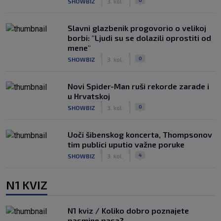
SHOWBIZ
3. kol.
Slavni glazbenik progovorio o velikoj
borbi: "Ljudi su se dolazili oprostiti od
mene"
|
|
0
SHOWBIZ
3. kol.
Novi Spider-Man ruši rekorde zarade i
u Hrvatskoj
|
|
0
SHOWBIZ
3. kol.
Uoči šibenskog koncerta, Thompsonov
tim publici uputio važne poruke
|
|
4
SHOWBIZ
3. kol.
N1 KVIZ
N1 kviz / Koliko dobro poznajete
pasmine pasa?