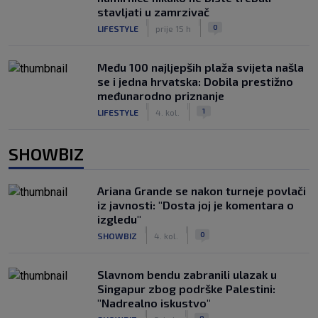
stavljati u zamrzivač
|
|
0
LIFESTYLE
prije 15 h
Među 100 najljepših plaža svijeta našla
se i jedna hrvatska: Dobila prestižno
međunarodno priznanje
|
|
1
LIFESTYLE
4. kol.
SHOWBIZ
Ariana Grande se nakon turneje povlači
iz javnosti: "Dosta joj je komentara o
izgledu"
|
|
0
SHOWBIZ
4. kol.
Slavnom bendu zabranili ulazak u
Singapur zbog podrške Palestini:
"Nadrealno iskustvo"
|
|
0