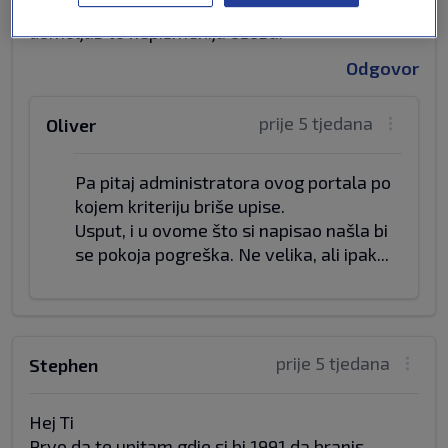
Naime ovo već postaje simptomatično, što veći
domoljub to nepismenija osoba.
Odgovor
prije 5 tjedana
Oliver
Pa pitaj administratora ovog portala po
kojem kriteriju briše upise.
Usput, i u ovome što si napisao našla bi
se pokoja pogreška. Ne velika, ali ipak...
prije 5 tjedana
Stephen
Hej Ti
Prvo da te upitam gdje si bi 1991 da branis