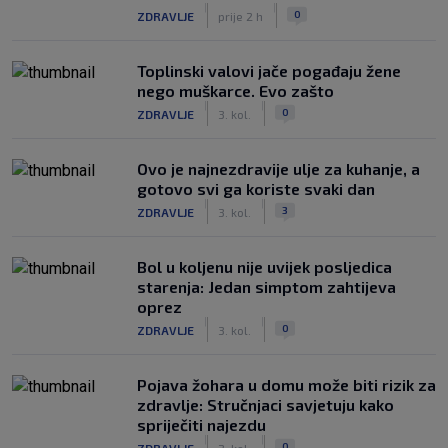
|
|
0
ZDRAVLJE
prije 2 h
Toplinski valovi jače pogađaju žene
nego muškarce. Evo zašto
|
|
0
ZDRAVLJE
3. kol.
Ovo je najnezdravije ulje za kuhanje, a
gotovo svi ga koriste svaki dan
|
|
3
ZDRAVLJE
3. kol.
Bol u koljenu nije uvijek posljedica
starenja: Jedan simptom zahtijeva
oprez
|
|
0
ZDRAVLJE
3. kol.
Pojava žohara u domu može biti rizik za
zdravlje: Stručnjaci savjetuju kako
spriječiti najezdu
|
|
0
ZDRAVLJE
2. kol.