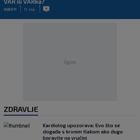
VAR ili VARka?
|
|
4
VIJESTI
11. srp.
Oglas
ZDRAVLJE
Kardiolog upozorava: Evo što se
događa s krvnim tlakom ako dugo
boravite na vrućini