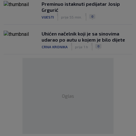
Preminuo istaknuti pedijatar Josip
Grgurić
|
|
0
VIJESTI
prije 55 min.
Uhićen načelnik koji je sa sinovima
udarao po autu u kojem je bilo dijete
|
|
0
CRNA KRONIKA
prije 1 h
Oglas