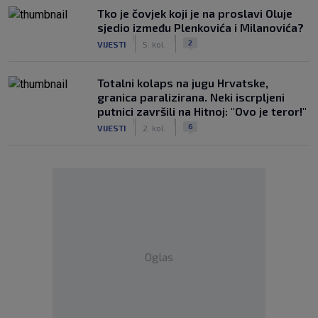
Tko je čovjek koji je na proslavi Oluje
sjedio između Plenkovića i Milanovića?
|
|
2
VIJESTI
5. kol.
Totalni kolaps na jugu Hrvatske,
granica paralizirana. Neki iscrpljeni
putnici završili na Hitnoj: "Ovo je teror!"
|
|
6
VIJESTI
2. kol.
Oglas