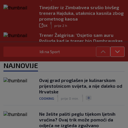
Tinejdžer iz Zimbabvea srušio bivšeg
trenera Hajduka, utakmica kasnila zbog
prometnog kaosa
|
SK
prije 2 h
Trener Žalgirisa: ‘Osjetio sam auru
Poljuda kad je trener bio Dambrauskas.
Hajduk danas igra nestabilno’
Idi na Sport
|
SK
prije 4 h
Vatreni u Cityju sve bolji: ‘Kovačić
NAJNOVIJE
izgleda potpuno fit, a Gvardiol bi
mogao biti starter na boku’
|
Ovaj grad proglašen je kulinarskom
SK
prije 4 h
prijestolnicom svijeta, a nije daleko od
Luis Figo žestoko prozvao Infantina:
Hrvatske
‘Najniže, najlopovskije i kukavički
|
|
0
COOKING
prije 0 min.
sebično ponašanje. Mora otići!’
|
SK
prije 6 h
Ne želite paliti peglu tijekom ljetnih
vrućina? Ovaj trik može pomoći da
odjeća ne izgleda zgužvano