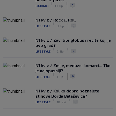
|
|
0
LJUBIMCI
13. lip.
N1 kviz / Rock & Roll
|
|
0
LIFESTYLE
8. lip.
N1 kviz / Zavrtite globus i recite koji je
ovo grad?
|
|
0
LIFESTYLE
2. lip.
N1 kviz / Zmije, meduze, komarci... Tko
je najopasniji?
|
|
0
LIFESTYLE
1. lip.
N1 kviz / Koliko dobro poznajete
stihove Đorđa Balaševića?
|
|
11
LIFESTYLE
18. svi.