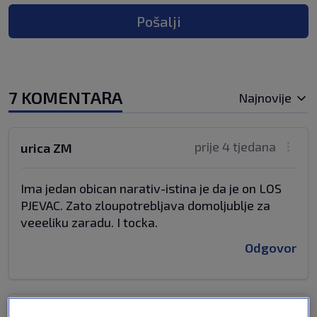
Pošalji
7 KOMENTARA
Najnovije
prije 4 tjedana
urica ZM
Ima jedan obican narativ-istina je da je on LOS
PJEVAC. Zato zloupotrebljava domoljublje za
veeeliku zaradu. I tocka.
Odgovor
prije 5 tjedana
Miško