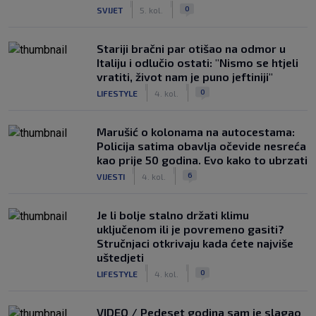
|
|
0
SVIJET
5. kol.
Stariji bračni par otišao na odmor u
Italiju i odlučio ostati: "Nismo se htjeli
vratiti, život nam je puno jeftiniji"
|
|
0
LIFESTYLE
4. kol.
Marušić o kolonama na autocestama:
Policija satima obavlja očevide nesreća
kao prije 50 godina. Evo kako to ubrzati
|
|
6
VIJESTI
4. kol.
Je li bolje stalno držati klimu
uključenom ili je povremeno gasiti?
Stručnjaci otkrivaju kada ćete najviše
uštedjeti
|
|
0
LIFESTYLE
4. kol.
VIDEO / Pedeset godina sam je slagao