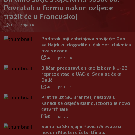
Povratak u formu nakon ozljede
tražit će u Francuskoj
|
SK
prije 3 h
Podatak koji zabrinjava navijače: Ovo
se Hajduku dogodilo u čak pet utakmica
ove sezone
|
SK
prije 4 h
Bišćan predstavljen kao izbornik U-23
reprezentacije UAE-e: Sada se čeka
Dalić
|
SK
prije 5 h
Pratite uz SK: Branitelj naslova u
Kanadi se osjeća sjajno, izborio je novo
četvrtfinale
|
SK
prije 3 h
Samo na SK: Sjajni Pavić i Arevalo u
novom Masters četvrtfinalu