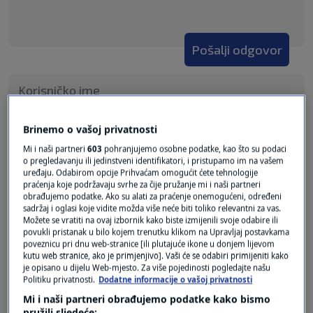
Pošalji odgovor
Brinemo o vašoj privatnosti
Pošalji
Mi i naši partneri
603
pohranjujemo osobne podatke, kao što su podaci
o pregledavanju ili jedinstveni identifikatori, i pristupamo im na vašem
uređaju. Odabirom opcije Prihvaćam omogućit ćete tehnologije
praćenja koje podržavaju svrhe za čije pružanje mi i naši partneri
obrađujemo podatke. Ako su alati za praćenje onemogućeni, određeni
sadržaj i oglasi koje vidite možda više neće biti toliko relevantni za vas.
prije 3 tjedana
Možete se vratiti na ovaj izbornik kako biste izmijenili svoje odabire ili
Miran građanin
povukli pristanak u bilo kojem trenutku klikom na Upravljaj postavkama
poveznicu pri dnu web-stranice [ili plutajuće ikone u donjem lijevom
kutu web stranice, ako je primjenjivo]. Vaši će se odabiri primijeniti kako
Moramo biti jako zabrinuti jer - najpoznatiji
je opisano u dijelu Web-mjesto. Za više pojedinosti pogledajte našu
sportaš Hrvatske je - L, Modrić - to uvelike
Politiku privatnosti.
Dodatne informacije o vašoj privatnosti
narušava rodnu ravnopravnost u
Mi i naši partneri obrađujemo podatke kako bismo
pružili sljedeće: