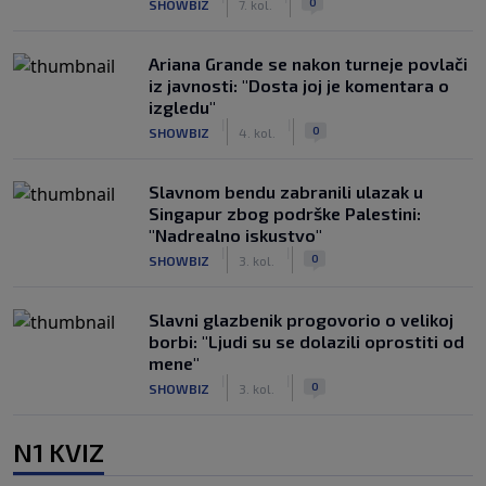
0
SHOWBIZ
7. kol.
Ariana Grande se nakon turneje povlači
iz javnosti: "Dosta joj je komentara o
izgledu"
|
|
0
SHOWBIZ
4. kol.
Slavnom bendu zabranili ulazak u
Singapur zbog podrške Palestini:
"Nadrealno iskustvo"
|
|
0
SHOWBIZ
3. kol.
Slavni glazbenik progovorio o velikoj
borbi: "Ljudi su se dolazili oprostiti od
mene"
|
|
0
SHOWBIZ
3. kol.
N1 KVIZ