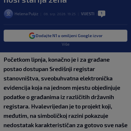
1
Helena Puljiz
VIJESTI
|
06. srp. 2026. 19:25
|
|
Dodajte N1 u omiljeni Google izvor
Više
Početkom lipnja, konačno je i za građane
postao dostupan Središnji registar
stanovništva, sveobuhvatna elektronička
evidencija koja na jednom mjestu objedinjuje
podatke o građanima iz različitih državnih
registara. Hvalevrijedan je to projekt koji,
međutim, na simboličkoj razini pokazuje
nedostatak karakterističan za gotovo sve naše