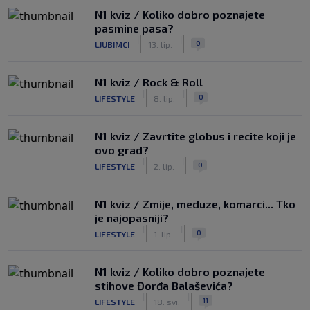
N1 kviz / Koliko dobro poznajete
pasmine pasa?
|
|
0
LJUBIMCI
13. lip.
N1 kviz / Rock & Roll
|
|
0
LIFESTYLE
8. lip.
N1 kviz / Zavrtite globus i recite koji je
ovo grad?
|
|
0
LIFESTYLE
2. lip.
N1 kviz / Zmije, meduze, komarci... Tko
je najopasniji?
|
|
0
LIFESTYLE
1. lip.
N1 kviz / Koliko dobro poznajete
stihove Đorđa Balaševića?
|
|
11
LIFESTYLE
18. svi.