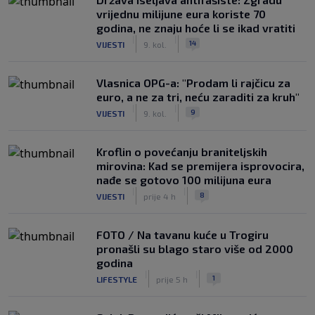
vrijednu milijune eura koriste 70
godina, ne znaju hoće li se ikad vratiti
|
|
14
VIJESTI
9. kol.
Vlasnica OPG-a: "Prodam li rajčicu za
euro, a ne za tri, neću zaraditi za kruh"
|
|
9
VIJESTI
9. kol.
Kroflin o povećanju braniteljskih
mirovina: Kad se premijera isprovocira,
nađe se gotovo 100 milijuna eura
|
|
8
VIJESTI
prije 4 h
FOTO / Na tavanu kuće u Trogiru
pronašli su blago staro više od 2000
godina
|
|
1
LIFESTYLE
prije 5 h