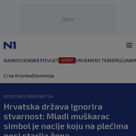
Oglas
NAJNOVIJE
VIJESTI
SVIJET
VRIJEME
N1 TEME
REGIJA
MA
Crna Kronika
Ekonomija
REGISTAR STANOVNIŠTVA
Hrvatska država ignorira
stvarnost: Mladi muškarac
simbol je nacije koju na plećima
nosi starija žena