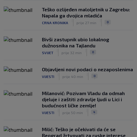
Teško ozlijeđen maloljetnik u Zagrebu:
Napala ga dvojica mladića
|
|
0
CRNA KRONIKA
prije 27 min
Bivši zastupnik ubio lokalnog
dužnosnika na Tajlandu
|
|
0
SVIJET
prije 32 min
Objavljeni novi podaci o nezaposlenima
|
|
0
VIJESTI
prije 40 min
Milanović: Pozivam Vladu da odmah
djeluje i zaštiti zdravlje ljudi u Lici i
budućnost ličke zemlje!
|
|
4
VIJESTI
prije 50 min
Milić: Teško je očekivati da će se
Beograd žrtvovati za ruske interese