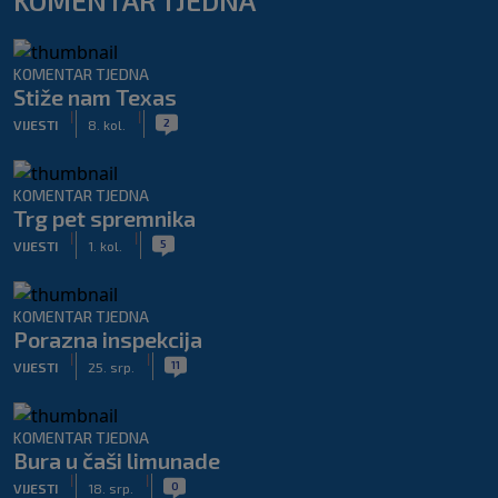
KOMENTAR TJEDNA
KOMENTAR TJEDNA
Stiže nam Texas
|
|
2
VIJESTI
8. kol.
KOMENTAR TJEDNA
Trg pet spremnika
|
|
5
VIJESTI
1. kol.
KOMENTAR TJEDNA
Porazna inspekcija
|
|
11
VIJESTI
25. srp.
KOMENTAR TJEDNA
Bura u čaši limunade
|
|
0
VIJESTI
18. srp.