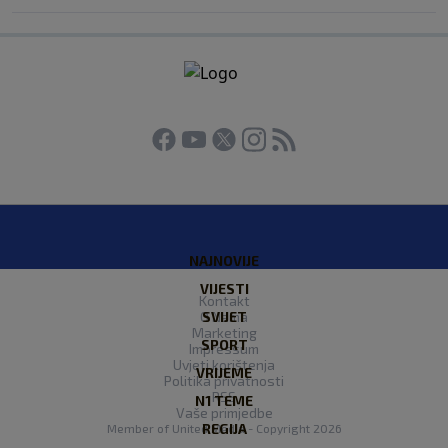
NAJNOVIJE
VIJESTI
Kontakt
O Nama
SVIJET
Marketing
SPORT
Impressum
Uvjeti korištenja
VRIJEME
Politika privatnosti
RSS
N1 TEME
Vaše primjedbe
REGIJA
Member of
United Media
- Copyright 2026