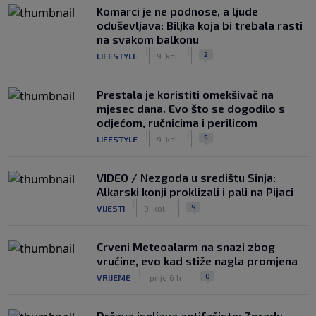
Komarci je ne podnose, a ljude
oduševljava: Biljka koja bi trebala rasti
na svakom balkonu
|
|
2
LIFESTYLE
9. kol.
Prestala je koristiti omekšivač na
mjesec dana. Evo što se dogodilo s
odjećom, ručnicima i perilicom
|
|
5
LIFESTYLE
9. kol.
VIDEO / Nezgoda u središtu Sinja:
Alkarski konji proklizali i pali na Pijaci
|
|
9
VIJESTI
9. kol.
Crveni Meteoalarm na snazi zbog
vrućine, evo kad stiže nagla promjena
|
|
0
VRIJEME
prije 6 h
Država iseljava antifašiste: Zgradu