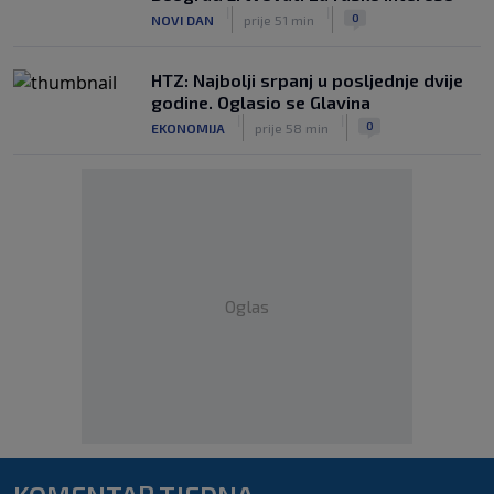
|
|
0
NOVI DAN
prije 51 min
HTZ: Najbolji srpanj u posljednje dvije
godine. Oglasio se Glavina
|
|
0
EKONOMIJA
prije 58 min
Oglas