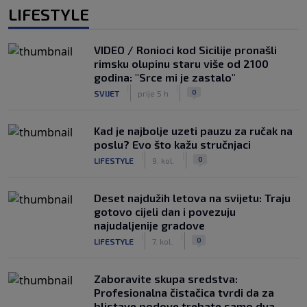
LIFESTYLE
VIDEO / Ronioci kod Sicilije pronašli
rimsku olupinu staru više od 2100
godina: "Srce mi je zastalo"
|
|
0
SVIJET
prije 5 h
Kad je najbolje uzeti pauzu za ručak na
poslu? Evo što kažu stručnjaci
|
|
0
LIFESTYLE
9. kol.
Deset najdužih letova na svijetu: Traju
gotovo cijeli dan i povezuju
najudaljenije gradove
|
|
0
LIFESTYLE
7. kol.
Zaboravite skupa sredstva:
Profesionalna čistačica tvrdi da za
blistave podove trebate samo dva