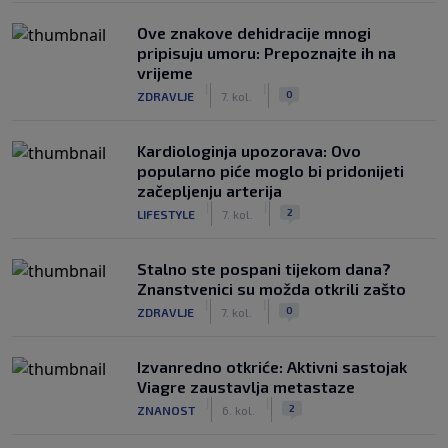
Ove znakove dehidracije mnogi
pripisuju umoru: Prepoznajte ih na
vrijeme
|
|
0
ZDRAVLJE
7. kol.
Kardiologinja upozorava: Ovo
popularno piće moglo bi pridonijeti
začepljenju arterija
|
|
2
LIFESTYLE
7. kol.
Stalno ste pospani tijekom dana?
Znanstvenici su možda otkrili zašto
|
|
0
ZDRAVLJE
7. kol.
Izvanredno otkriće: Aktivni sastojak
Viagre zaustavlja metastaze
|
|
2
ZNANOST
6. kol.