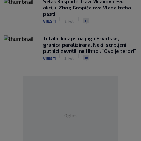
Selak Raspudić traži Milanovićevu
akciju: Zbog Gospića ova Vlada treba
pasti!
|
|
31
VIJESTI
9. kol.
Totalni kolaps na jugu Hrvatske,
granica paralizirana. Neki iscrpljeni
putnici završili na Hitnoj: "Ovo je teror!"
|
|
10
VIJESTI
2. kol.
Oglas