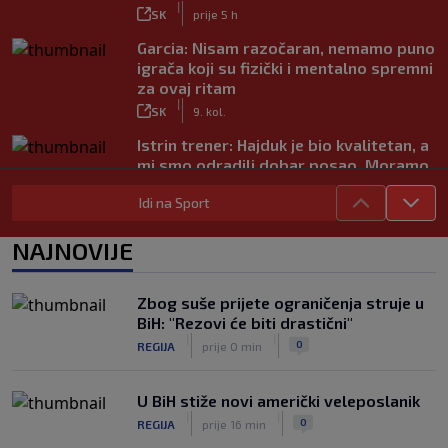
|
SK
prije 5 h
Garcia: Nisam razočaran, nemamo puno
igrača koji su fizički i mentalno spremni
za ovaj ritam
|
SK
9. kol.
Istrin trener: Hajduk je bio kvalitetan, a
mi smo odradili dobar posao. Moramo
popraviti koncentraciju
|
Idi na Sport
SK
9. kol.
Juniori Dinama poraženi u finalu
NAJNOVIJE
juniorskog turnira Mladen Ramljak
|
SK
9. kol.
Zbog suše prijete ograničenja struje u
Sjajni Varaždin razbio Slaven u derbiju
BiH: "Rezovi će biti drastični"
sjevera
|
|
0
REGIJA
prije 0 min
|
SK
9. kol.
U BiH stiže novi američki veleposlanik
|
|
0
REGIJA
prije 16 min