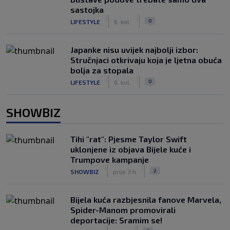
sastojka
|
|
0
LIFESTYLE
6. kol.
Japanke nisu uvijek najbolji izbor:
Stručnjaci otkrivaju koja je ljetna obuća
bolja za stopala
|
|
0
LIFESTYLE
6. kol.
SHOWBIZ
Tihi "rat": Pjesme Taylor Swift
uklonjene iz objava Bijele kuće i
Trumpove kampanje
|
|
2
SHOWBIZ
prije 3 h
Bijela kuća razbjesnila fanove Marvela,
Spider-Manom promovirali
deportacije: Sramim se!
|
|