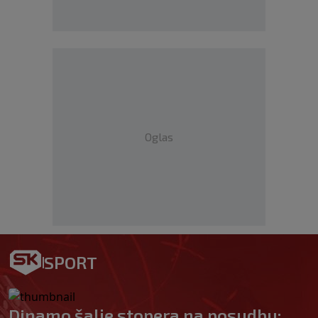
Oglas
SPORT
Dinamo šalje stopera na posudbu: