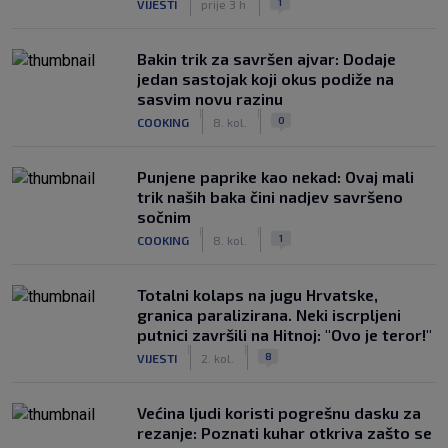
1
VIJESTI
prije 3 h
Bakin trik za savršen ajvar: Dodaje
jedan sastojak koji okus podiže na
sasvim novu razinu
|
|
0
COOKING
8. kol.
Punjene paprike kao nekad: Ovaj mali
trik naših baka čini nadjev savršeno
sočnim
|
|
1
COOKING
8. kol.
Totalni kolaps na jugu Hrvatske,
granica paralizirana. Neki iscrpljeni
putnici završili na Hitnoj: "Ovo je teror!"
|
|
8
VIJESTI
2. kol.
Većina ljudi koristi pogrešnu dasku za
rezanje: Poznati kuhar otkriva zašto se