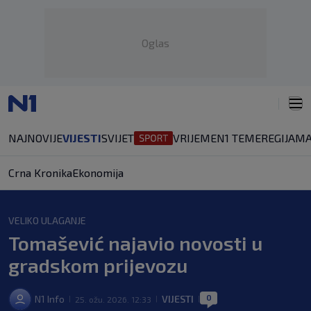
Oglas
NAJNOVIJE
VIJESTI
SVIJET
VRIJEME
N1 TEME
REGIJA
MA
Crna Kronika
Ekonomija
VELIKO ULAGANJE
Tomašević najavio novosti u
gradskom prijevozu
0
N1 Info
VIJESTI
25. ožu. 2026. 12:33
|
|
|