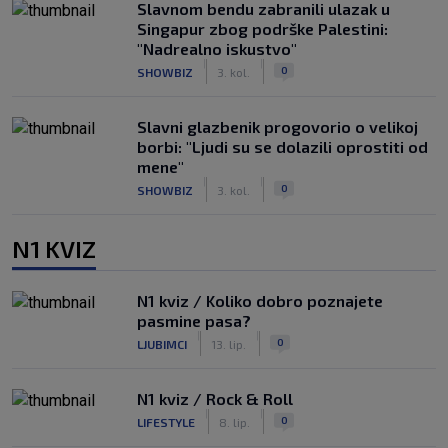
Slavnom bendu zabranili ulazak u
Singapur zbog podrške Palestini:
"Nadrealno iskustvo"
|
|
0
SHOWBIZ
3. kol.
Slavni glazbenik progovorio o velikoj
borbi: "Ljudi su se dolazili oprostiti od
mene"
|
|
0
SHOWBIZ
3. kol.
N1 KVIZ
N1 kviz / Koliko dobro poznajete
pasmine pasa?
|
|
0
LJUBIMCI
13. lip.
N1 kviz / Rock & Roll
|
|
0
LIFESTYLE
8. lip.