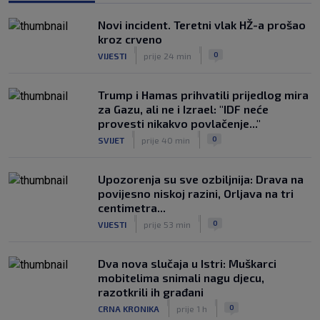
Maldini otkrio pozadinu skandala s
Pirlom: ‘Povjerenje više ne postoji’
Novi incident. Teretni vlak HŽ-a prošao
|
kroz crveno
SK
prije 4 h
|
|
0
VIJESTI
prije 24 min
Trump i Hamas prihvatili prijedlog mira
za Gazu, ali ne i Izrael: "IDF neće
provesti nikakvo povlačenje..."
|
|
0
SVIJET
prije 40 min
Upozorenja su sve ozbiljnija: Drava na
povijesno niskoj razini, Orljava na tri
centimetra...
|
|
0
VIJESTI
prije 53 min
Dva nova slučaja u Istri: Muškarci
mobitelima snimali nagu djecu,
razotkrili ih građani
|
|
0
CRNA KRONIKA
prije 1 h