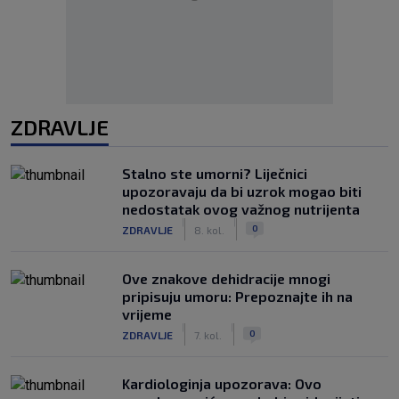
ZDRAVLJE
Stalno ste umorni? Liječnici
upozoravaju da bi uzrok mogao biti
nedostatak ovog važnog nutrijenta
|
|
0
ZDRAVLJE
8. kol.
Ove znakove dehidracije mnogi
pripisuju umoru: Prepoznajte ih na
vrijeme
|
|
0
ZDRAVLJE
7. kol.
Kardiologinja upozorava: Ovo