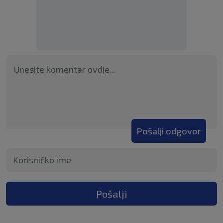
Pošalji odgovor
Pošalji