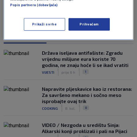
Popis partnera (dobavljača)
Prikaži svrhe
Prihvaćam
NAJČITANIJE
Država iseljava antifašiste: Zgradu
vrijednu milijune eura koriste 70
godina, ne znaju hoće li se ikad vratiti
|
|
1
VIJESTI
prije 6 h
Napravite pljeskavice kao iz restorana:
Za savršeno mekano i sočno meso
isprobajte ovaj trik
|
|
0
COOKING
8. kol.
VIDEO / Nezgoda u središtu Sinja:
Alkarski konji proklizali i pali na Pijaci
|
|