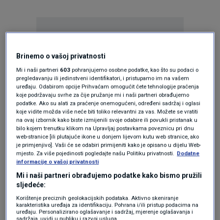
Brinemo o vašoj privatnosti
Mi i naši partneri
603
pohranjujemo osobne podatke, kao što su podaci o
Oglas
pregledavanju ili jedinstveni identifikatori, i pristupamo im na vašem
uređaju. Odabirom opcije Prihvaćam omogućit ćete tehnologije praćenja
koje podržavaju svrhe za čije pružanje mi i naši partneri obrađujemo
podatke. Ako su alati za praćenje onemogućeni, određeni sadržaj i oglasi
koje vidite možda više neće biti toliko relevantni za vas. Možete se vratiti
na ovaj izbornik kako biste izmijenili svoje odabire ili povukli pristanak u
bilo kojem trenutku klikom na Upravljaj postavkama poveznicu pri dnu
web-stranice [ili plutajuće ikone u donjem lijevom kutu web stranice, ako
je primjenjivo]. Vaši će se odabiri primijeniti kako je opisano u dijelu Web-
mjesto. Za više pojedinosti pogledajte našu Politiku privatnosti.
Dodatne
informacije o vašoj privatnosti
Mi i naši partneri obrađujemo podatke kako bismo pružili
sljedeće:
Korištenje preciznih geolokacijskih podataka. Aktivno skeniranje
Oglas
karakteristika uređaja za identifikaciju. Pohrana i/ili pristup podacima na
uređaju. Personalizirano oglašavanje i sadržaj, mjerenje oglašavanja i
sadržaja, uvidi u publiku i razvoj usluga.