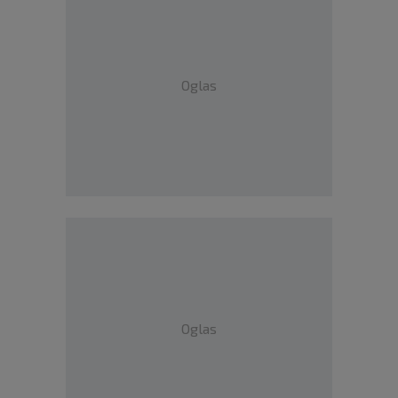
Oglas
Oglas