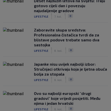
Deset najdužih letova na svijetu: Traju
gotovo cijeli dan i povezuju
najudaljenije gradove
|
|
0
LIFESTYLE
7. kol.
Zaboravite skupa sredstva:
Profesionalna čistačica tvrdi da za
blistave podove trebate samo dva
sastojka
|
|
0
LIFESTYLE
6. kol.
Japanke nisu uvijek najbolji izbor:
Stručnjaci otkrivaju koja je ljetna obuća
bolja za stopala
|
|
0
LIFESTYLE
6. kol.
Ovo su najbolji europski "drugi
gradovi" koje vrijedi posjetiti. Među
njima i jedan hrvatski
|
|
0
LIFESTYLE
6. kol.