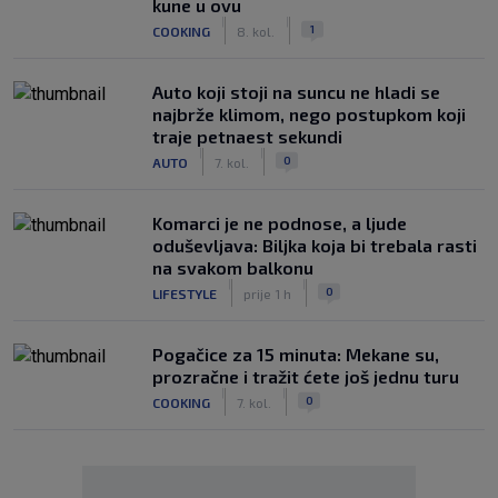
kune u ovu
|
|
1
COOKING
8. kol.
Auto koji stoji na suncu ne hladi se
najbrže klimom, nego postupkom koji
traje petnaest sekundi
|
|
0
AUTO
7. kol.
Komarci je ne podnose, a ljude
oduševljava: Biljka koja bi trebala rasti
na svakom balkonu
|
|
0
LIFESTYLE
prije 1 h
Pogačice za 15 minuta: Mekane su,
prozračne i tražit ćete još jednu turu
|
|
0
COOKING
7. kol.