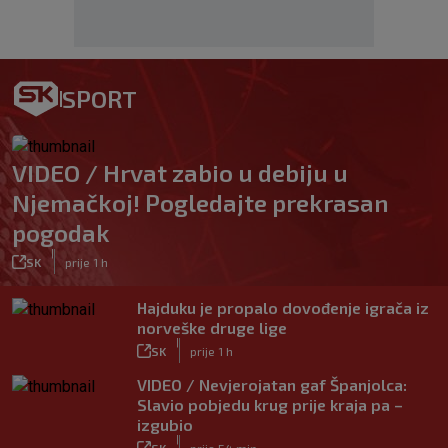
SPORT
VIDEO / Hrvat zabio u debiju u
Njemačkoj! Pogledajte prekrasan
pogodak
|
SK
prije 1 h
Hajduku je propalo dovođenje igrača iz
norveške druge lige
|
SK
prije 1 h
VIDEO / Nevjerojatan gaf Španjolca:
Slavio pobjedu krug prije kraja pa –
izgubio
|
SK
prije 54 min