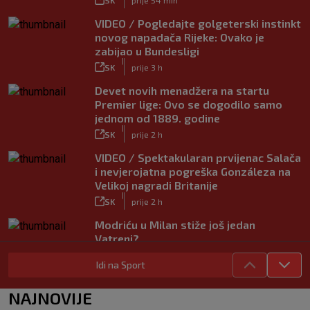
VIDEO / Pogledajte golgeterski instinkt
novog napadača Rijeke: Ovako je
zabijao u Bundesligi
|
SK
prije 3 h
Devet novih menadžera na startu
Premier lige: Ovo se dogodilo samo
jednom od 1889. godine
|
SK
prije 2 h
VIDEO / Spektakularan prvijenac Salača
i nevjerojatna pogreška Gonzáleza na
Velikoj nagradi Britanije
|
SK
prije 2 h
Modriću u Milan stiže još jedan
Vatreni?
|
SK
prije 7 h
Idi na Sport
Rijeka dovela napadača iz Bundeslige!
|
NAJNOVIJE
SK
prije 3 h