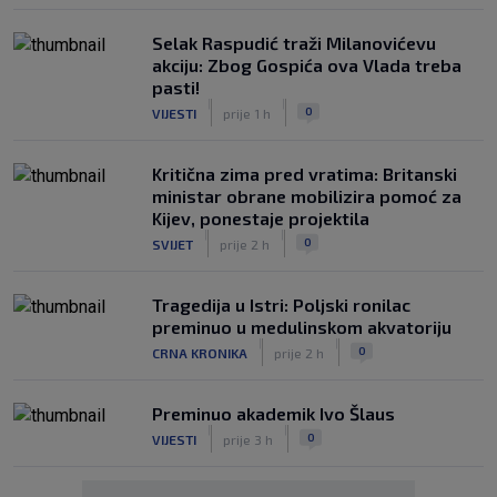
Selak Raspudić traži Milanovićevu
akciju: Zbog Gospića ova Vlada treba
pasti!
|
|
0
VIJESTI
prije 1 h
Kritična zima pred vratima: Britanski
ministar obrane mobilizira pomoć za
Kijev, ponestaje projektila
|
|
0
SVIJET
prije 2 h
Tragedija u Istri: Poljski ronilac
preminuo u medulinskom akvatoriju
|
|
0
CRNA KRONIKA
prije 2 h
Preminuo akademik Ivo Šlaus
|
|
0
VIJESTI
prije 3 h