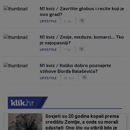
N1 kviz / Zavrtite globus i recite koji je
ovo grad?
|
|
0
LIFESTYLE
2. lip.
N1 kviz / Zmije, meduze, komarci... Tko
je najopasniji?
|
|
0
LIFESTYLE
1. lip.
N1 kviz / Koliko dobro poznajete
stihove Đorđa Balaševića?
|
|
11
LIFESTYLE
18. svi.
Sovjeti su 20 godina kopali prema
središtu Zemlje, a onda su morali
odustati: Ono što su otkrili bilo je