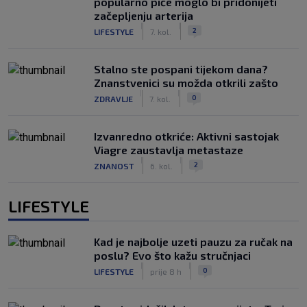
popularno piće moglo bi pridonijeti
začepljenju arterija
|
|
2
LIFESTYLE
7. kol.
Stalno ste pospani tijekom dana?
Znanstvenici su možda otkrili zašto
|
|
0
ZDRAVLJE
7. kol.
Izvanredno otkriće: Aktivni sastojak
Viagre zaustavlja metastaze
|
|
2
ZNANOST
6. kol.
LIFESTYLE
Kad je najbolje uzeti pauzu za ručak na
poslu? Evo što kažu stručnjaci
|
|
0
LIFESTYLE
prije 8 h