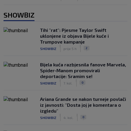
SHOWBIZ
Tihi "rat": Pjesme Taylor Swift
uklonjene iz objava Bijele kuće i
Trumpove kampanje
|
|
2
SHOWBIZ
prije 5 h
Bijela kuća razbjesnila fanove Marvela,
Spider-Manom promovirali
deportacije: Sramim se!
|
|
0
SHOWBIZ
7. kol.
Ariana Grande se nakon turneje povlači
iz javnosti: "Dosta joj je komentara o
izgledu"
|
|
0
SHOWBIZ
4. kol.