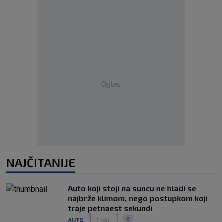
Oglas
NAJČITANIJE
Auto koji stoji na suncu ne hladi se
najbrže klimom, nego postupkom koji
traje petnaest sekundi
|
|
0
AUTO
7. kol.