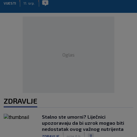
|
|
4
VIJESTI
11. srp.
Oglas
ZDRAVLJE
Stalno ste umorni? Liječnici
upozoravaju da bi uzrok mogao biti
nedostatak ovog važnog nutrijenta
|
|
0
ZDRAVLJE
prije 6 h