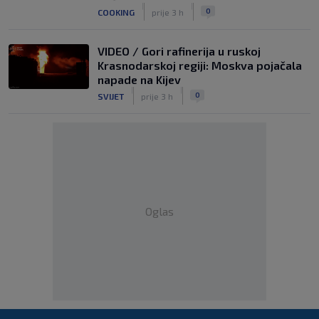
|
|
0
COOKING
prije 3 h
VIDEO / Gori rafinerija u ruskoj
Krasnodarskoj regiji: Moskva pojačala
napade na Kijev
|
|
0
SVIJET
prije 3 h
Oglas