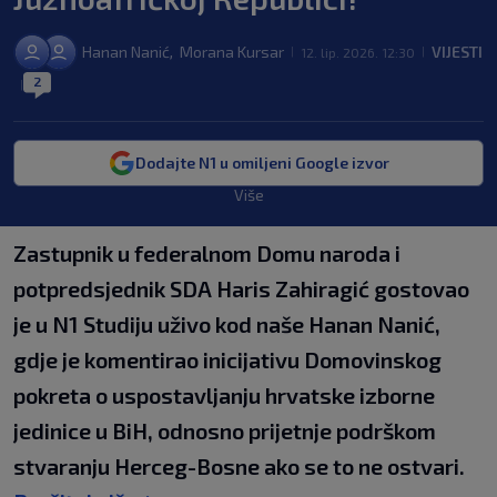
Hanan Nanić
Morana Kursar
VIJESTI
,
12. lip. 2026. 12:30
|
|
2
|
Dodajte N1 u omiljeni Google izvor
Više
Zastupnik u federalnom Domu naroda i
potpredsjednik SDA Haris Zahiragić gostovao
je u N1 Studiju uživo kod naše Hanan Nanić,
gdje je komentirao inicijativu Domovinskog
pokreta o uspostavljanju hrvatske izborne
jedinice u BiH, odnosno prijetnje podrškom
stvaranju Herceg-Bosne ako se to ne ostvari.