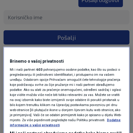
Pošalji odgovor
Pošalji
Brinemo o vašoj privatnosti
2 KOMENTARA
Najnovije
Mi i naši partneri
603
pohranjujemo osobne podatke, kao što su podaci o
pregledavanju ili jedinstveni identifikatori, i pristupamo im na vašem
uređaju. Odabirom opcije Prihvaćam omogućit ćete tehnologije praćenja
koje podržavaju svrhe za čije pružanje mi i naši partneri obrađujemo
prije 2 mjeseci
Magy
podatke. Ako su alati za praćenje onemogućeni, određeni sadržaj i oglasi
koje vidite možda više neće biti toliko relevantni za vas. Možete se vratiti
na ovaj izbornik kako biste izmijenili svoje odabire ili povukli pristanak u
bilo kojem trenutku klikom na Upravljaj postavkama poveznicu pri dnu
,, Mi smo narod,,.... reče ovaj lik.
web-stranice [ili plutajuće ikone u donjem lijevom kutu web stranice, ako
Recite nam koji ste vi to narod, upoznajte nas
je primjenjivo]. Vaši će se odabiri primijeniti kako je opisano u dijelu Web-
mjesto. Za više pojedinosti pogledajte našu Politiku privatnosti.
Dodatne
jer ja ništa ne znam o postojanju tog tzv naroda.
informacije o vašoj privatnosti
Odgovor