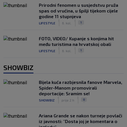
Prirodni fenomen u susjedstvu pruža
spas od vrućina, u špilji tijekom cijele
godine 11 stupnjeva
|
|
1
LIFESTYLE
6. kol.
FOTO, VIDEO/ Kupanje s konjima hit
među turistima na hrvatskoj obali
|
|
1
LIFESTYLE
6. kol.
SHOWBIZ
Bijela kuća razbjesnila fanove Marvela,
Spider-Manom promovirali
deportacije: Sramim se!
|
|
0
SHOWBIZ
prije 2 h
Ariana Grande se nakon turneje povlači
iz javnosti: "Dosta joj je komentara o
izgledu"