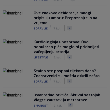
Ove znakove dehidracije mnogi
pripisuju umoru: Prepoznajte ih na
vrijeme
|
|
0
ZDRAVLJE
7. kol.
Kardiologinja upozorava: Ovo
popularno piće moglo bi pridonijeti
začepljenju arterija
|
|
2
LIFESTYLE
7. kol.
Stalno ste pospani tijekom dana?
Znanstvenici su možda otkrili zašto
|
|
0
ZDRAVLJE
7. kol.
Izvanredno otkriće: Aktivni sastojak
Viagre zaustavlja metastaze
|
|
2
ZNANOST
6. kol.