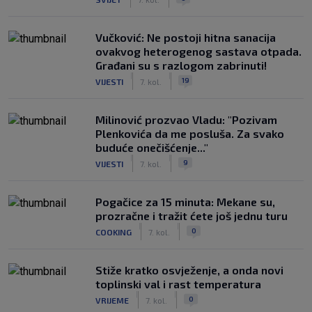
Vučković: Ne postoji hitna sanacija
ovakvog heterogenog sastava otpada.
Građani su s razlogom zabrinuti!
|
|
19
VIJESTI
7. kol.
Milinović prozvao Vladu: "Pozivam
Plenkovića da me posluša. Za svako
buduće onečišćenje..."
|
|
9
VIJESTI
7. kol.
Pogačice za 15 minuta: Mekane su,
prozračne i tražit ćete još jednu turu
|
|
0
COOKING
7. kol.
Stiže kratko osvježenje, a onda novi
toplinski val i rast temperatura
|
|
0
VRIJEME
7. kol.