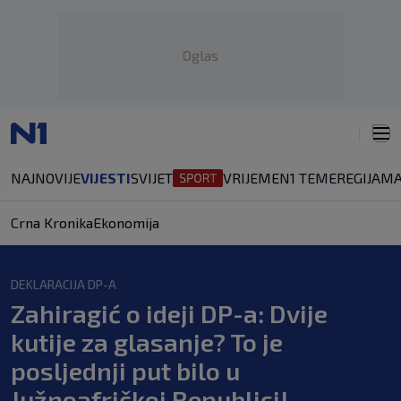
Oglas
NAJNOVIJE
VIJESTI
SVIJET
VRIJEME
N1 TEME
REGIJA
MA
Crna Kronika
Ekonomija
DEKLARACIJA DP-A
Zahiragić o ideji DP-a: Dvije
kutije za glasanje? To je
posljednji put bilo u
Južnoafričkoj Republici!