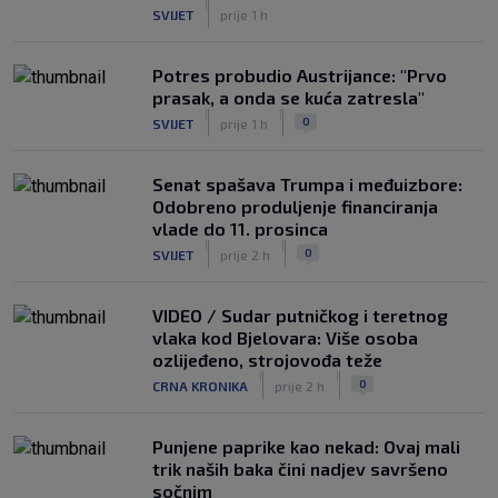
|
SVIJET
prije 1 h
Potres probudio Austrijance: "Prvo
prasak, a onda se kuća zatresla"
|
|
0
SVIJET
prije 1 h
Senat spašava Trumpa i međuizbore:
Odobreno produljenje financiranja
vlade do 11. prosinca
|
|
0
SVIJET
prije 2 h
VIDEO / Sudar putničkog i teretnog
vlaka kod Bjelovara: Više osoba
ozlijeđeno, strojovođa teže
|
|
0
CRNA KRONIKA
prije 2 h
Punjene paprike kao nekad: Ovaj mali
trik naših baka čini nadjev savršeno
sočnim