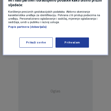
Mi i naši partneri obrađujemo podatke kako bismo pružili
sljedeće:
Korištenje preciznih geolokacijskih podataka. Aktivno skeniranje
prije 2 mjeseci
Ja
karakteristika uređaja za identifikaciju. Pohrana i/ili pristup podacima na
uređaju. Personalizirano oglašavanje i sadržaj, mjerenje oglašavanja i
sadržaja, uvidi u publiku i razvoj usluga.
Oh Magy, pa tebe ne treba ni mrziti…
Popis partnera (dobavljača)
tebe će tvoja mržnja raznijeti iznutra….
A kladim se da si Hercegovka
Prikaži svrhe
Prihvaćam
Oglas