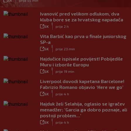
SK
prije 55 min
Ivanović pred velikom odlukom, dva
kluba bore se za hrvatskog napadača
|
SK
prije 2 h
Vita Barbić kao prva u finale juniorskog
SP-a
|
SK
prije 23 min
Hajdučice ispisale povijest! Pobijedile
Muru i izborile Europu
|
SK
prije 19 min
Liverpool dovodi kapetana Barcelone!
Fabrizio Romano objavio ‘Here we go’
|
SK
prije 4 h
Hajduk želi Selahija, oglasio se igračev
menadžer: ‘Garcia ga dobro poznaje, ali
postoji problem…’
|
SK
prije 4 h