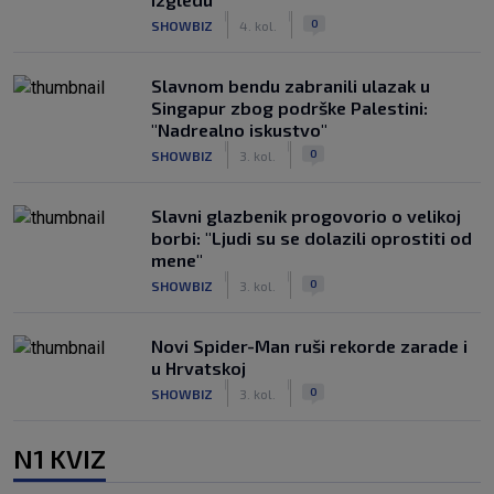
|
|
0
SHOWBIZ
4. kol.
Slavnom bendu zabranili ulazak u
Singapur zbog podrške Palestini:
"Nadrealno iskustvo"
|
|
0
SHOWBIZ
3. kol.
Slavni glazbenik progovorio o velikoj
borbi: "Ljudi su se dolazili oprostiti od
mene"
|
|
0
SHOWBIZ
3. kol.
Novi Spider-Man ruši rekorde zarade i
u Hrvatskoj
|
|
0
SHOWBIZ
3. kol.
N1 KVIZ