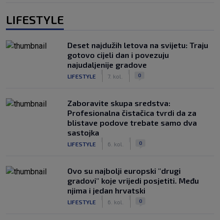
LIFESTYLE
Deset najdužih letova na svijetu: Traju
gotovo cijeli dan i povezuju
najudaljenije gradove
|
|
0
LIFESTYLE
7. kol.
Zaboravite skupa sredstva:
Profesionalna čistačica tvrdi da za
blistave podove trebate samo dva
sastojka
|
|
0
LIFESTYLE
6. kol.
Ovo su najbolji europski "drugi
gradovi" koje vrijedi posjetiti. Među
njima i jedan hrvatski
|
|
0
LIFESTYLE
6. kol.