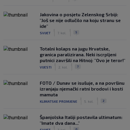
Jakovina o posjetu Zelenskog Srbiji:
"Još se nije odlučilo na koju stranu se
ide"
|
|
5
SVIJET
7. kol.
Totalni kolaps na jugu Hrvatske,
granica paralizirana. Neki iscrpljeni
putnici završili na Hitnoj: "Ovo je teror!"
|
|
7
VIJESTI
2. kol.
FOTO / Dunav se isušuje, a na površinu
izranjaju njemački ratni brodovi i kosti
mamuta
|
|
2
KLIMATSKE PROMJENE
5. kol.
Španjolska Italiji postavila ultimatum:
"Imate dva dana..."
|
|
0
SVIJET
7. kol.