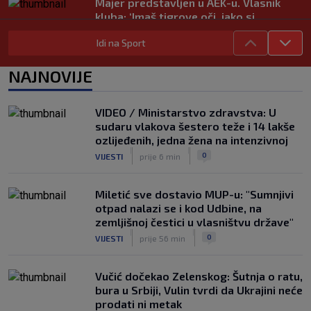
Majer predstavljen u AEK-u. Vlasnik
kluba: ‘Imaš tigrove oči, jako si
inteligentan’
Idi na Sport
|
SK
prije 4 h
Bio je hit druge lige, a sada s Istrom
NAJNOVIJE
prijeti Hajduku: ‘Imao sam 16 ponuda,
ali htio sam SHNL’
|
VIDEO / Ministarstvo zdravstva: U
SK
prije 5 h
sudaru vlakova šestero teže i 14 lakše
VIDEO / Tenisač se požalio na
ozlijeđenih, jedna žena na intenzivnoj
gledatelja koji mu je smetao, reakcija
|
|
0
VIJESTI
prije 6 min
suca je hit
|
SK
prije 4 h
Miletić sve dostavio MUP-u: "Sumnjivi
otpad nalazi se i kod Udbine, na
zemljišnoj čestici u vlasništvu države"
|
|
0
VIJESTI
prije 56 min
Vučić dočekao Zelenskog: Šutnja o ratu,
bura u Srbiji, Vulin tvrdi da Ukrajini neće
prodati ni metak