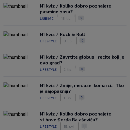
N1 kviz / Koliko dobro poznajete
pasmine pasa?
|
|
0
LJUBIMCI
13. lip.
N1 kviz / Rock & Roll
|
|
0
LIFESTYLE
8. lip.
N1 kviz / Zavrtite globus i recite koji je
ovo grad?
|
|
0
LIFESTYLE
2. lip.
N1 kviz / Zmije, meduze, komarci... Tko
je najopasniji?
|
|
0
LIFESTYLE
1. lip.
N1 kviz / Koliko dobro poznajete
stihove Đorđa Balaševića?
|
|
11
LIFESTYLE
18. svi.