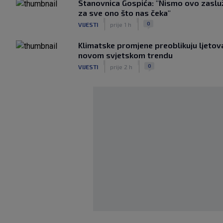
Stanovnica Gospića: "Nismo ovo zasluž
za sve ono što nas čeka"
|
|
0
VIJESTI
prije 1 h
Klimatske promjene preoblikuju ljetova
novom svjetskom trendu
|
|
0
VIJESTI
prije 2 h