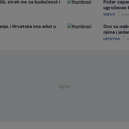
ili, strah me za budućnost i
Požar zapad
ugrožavao 
|
VIJESTI
prije
nja, i Hrvatska ima adut u
Ovo su najbo
njima i jeda
|
LIFESTYLE
p
Oglas