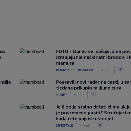
na:
FOTO / Dunav se isušuje, a na pov
e
izranjaju njemački ratni brodovi i 
mamuta
|
|
1
KLIMATSKE PROMJENE
5. kol.
ndija
Postavili novi radar na cesti, u s
tjedana prikupio milijune eura
|
|
0
SVIJET
5. kol.
a
Je li bolje stalno držati klimu uklj
je povremeno gasiti? Stručnjaci o
kada ćete najviše uštedjeti
|
|
0
LIFESTYLE
4. kol.