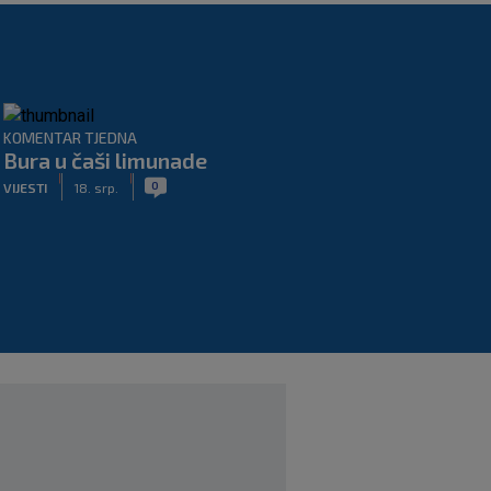
KOMENTAR TJEDNA
Bura u čaši limunade
|
|
0
VIJESTI
18. srp.