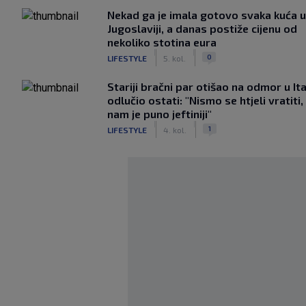
Nekad ga je imala gotovo svaka kuća u
Jugoslaviji, a danas postiže cijenu od
nekoliko stotina eura
|
|
0
LIFESTYLE
5. kol.
Stariji bračni par otišao na odmor u Ital
odlučio ostati: "Nismo se htjeli vratiti,
nam je puno jeftiniji"
|
|
1
LIFESTYLE
4. kol.