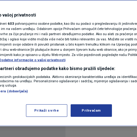
N1(DIS)INFO
rupa A povezana s
KLIMATSKE PROMJENE
 vašoj privatnosti
rtneri
603
pohranjujemo osobne podatke, kao što su podaci o pregledavanju ili jedinstveni 
 dojke
FOTO
o im na vašem uređaju. Odabirom opcije Prihvaćam omogućit ćete tehnologije praćenja
vrhe za čije pružanje mi i naši partneri obrađujemo podatke. Ako su alati za praćenje
žaj i oglasi koje vidite možda više neće biti toliko relevantni za vas. Možete se vratiti n
VIDEO
zmijenili svoje odabire ili povukli pristanak u bilo kojem trenutku klikom na Upravljaj p
ntara
i dnu web-stranice [ili plutajuće ikone u donjem lijevom kutu web stranice, ako je primje
rimijeniti kako je opisano u dijelu Web-mjesto. Za više pojedinosti pogledajte našu Politi
Dodatne informacije o vašoj privatnosti
 partneri obrađujemo podatke kako bismo pružili sljedeće:
reciznih geolokacijskih podataka. Aktivno skeniranje karakteristika uređaja za identifika
p podacima na uređaju. Personalizirano oglašavanje i sadržaj, mjerenje oglašavanja i sadr
zvoj usluga.
era (dobavljača)
 krvnih grupa i raka dojke.
Pročitaj više
Prikaži svrhe
Prihvaćam