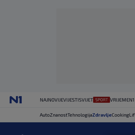
NAJNOVIJE
VIJESTI
SVIJET
VRIJEME
N1
Auto
Znanost
Tehnologija
Zdravlje
Cooking
Li