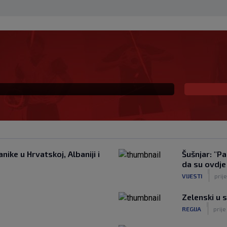
uku: Evo koji iznos će
nike u Hrvatskoj, Albaniji i
Šušnjar: "P
da su ovdje
|
VIJESTI
prij
Zelenski u s
|
REGIJA
prije