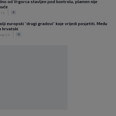
no od Vrgorca stavljen pod kontrolu, plamen nije
Sopić upitan navija li danas za Hajduk:
kuće
‘Nemojte me vrijeđati!’
|
|
0
 1 h
SK
prije 2 h
Perkovićev Noah na dramatičan način
lji europski "drugi gradovi" koje vrijedi posjetiti. Među
ostao bez pobjede
|
n hrvatski
SK
prije 1 h
|
0
Dalić u Emirate vodi dvojicu velikana
rije 2 h
hrvatskog nogometa, evo što će oni
raditi
|
SK
prije 6 h
Zlatko Dalić ima novi posao! Postaje
treći Hrvat na kormilu te
reprezentacije
|
SK
prije 11 h