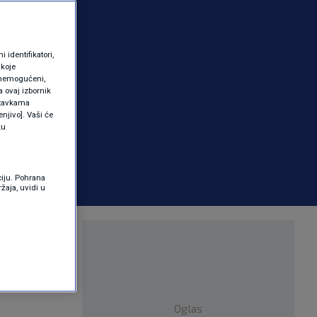
identifikatori,
 koje
 onemogućeni,
a ovaj izbornik
ostavkama
njivo]. Vaši će
ku
ciju. Pohrana
žaja, uvidi u
Oglas