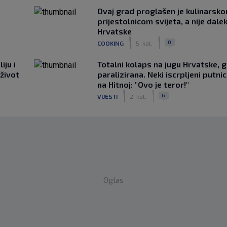
Ovaj grad proglašen je kulinarsk
prijestolnicom svijeta, a nije dale
Hrvatske
|
|
0
COOKING
5. kol.
iju i
Totalni kolaps na jugu Hrvatske, g
 život
paralizirana. Neki iscrpljeni putnici
na Hitnoj: "Ovo je teror!"
|
|
6
VIJESTI
2. kol.
Oglas