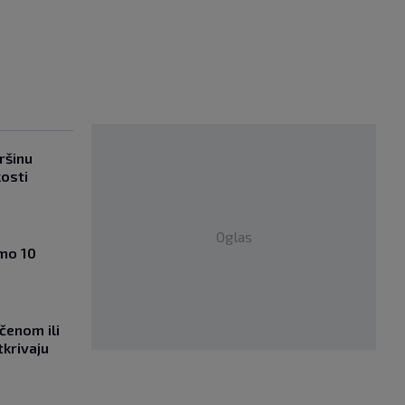
ršinu
kosti
Oglas
amo 10
učenom ili
tkrivaju