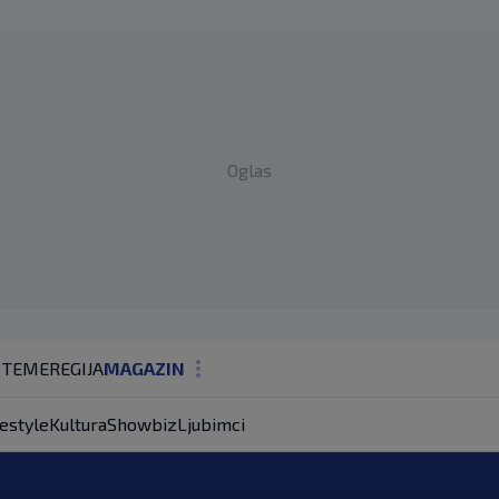
Oglas
 TEME
REGIJA
MAGAZIN
N1 KOMENTAR
festyle
Kultura
Showbiz
Ljubimci
KOLUMNE