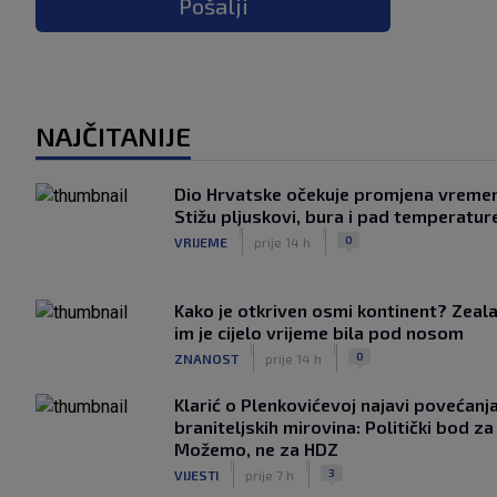
Pošalji
NAJČITANIJE
Dio Hrvatske očekuje promjena vreme
Stižu pljuskovi, bura i pad temperatur
|
|
0
VRIJEME
prije 14 h
Kako je otkriven osmi kontinent? Zeala
im je cijelo vrijeme bila pod nosom
|
|
0
ZNANOST
prije 14 h
Klarić o Plenkovićevoj najavi povećanj
braniteljskih mirovina: Politički bod za
Možemo, ne za HDZ
|
|
3
VIJESTI
prije 7 h