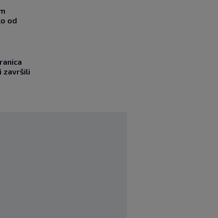
om
ko od
ranica
 završili