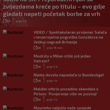
zvijezdama kreće po titulu – evo gdje
gledati napeti početak borbe za vrh
|
SK
prije 2 h
VIDEO / Spektakularan prvijenac Salača
i nevjerojatna pogreška Gonzáleza na
Velikoj nagradi Britanije
|
SK
prije 16 min
Modriću u Milan stiže još jedan
Vatreni?
|
SK
prije 5 h
Rijeka dovela napadača iz Bundeslige!
|
SK
prije 1 h
Maldini otkrio pozadinu skandala s
Pirlom: ‘Povjerenje više ne postoji’
|
SK
prije 1 h
Mourinho naljutio naše susjede