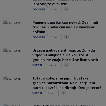
isprobajte ovaj trik
|
|
0
COOKING
8. kol.
Punjene paprike kao nekad: Ovaj mali
trik naših baka čini nadjev savršeno
sočnim
|
|
1
COOKING
8. kol.
Država iseljava antifašiste: Zgradu
vrijednu milijune eura koriste 70
godina, ne znaju hoće li se ikad vratiti
|
|
0
VIJESTI
prije 4 h
Totalni kolaps na jugu Hrvatske,
granica paralizirana. Neki iscrpljeni
putnici završili na Hitnoj: "Ovo je teror!"
|
|
8
VIJESTI
2. kol.
Bakin trik za savršen ajvar: Dodaje