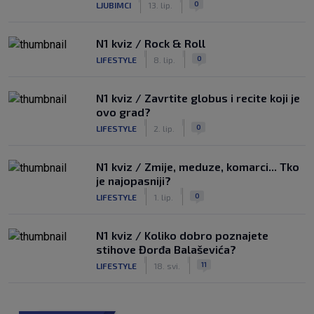
0
LJUBIMCI
13. lip.
N1 kviz / Rock & Roll
|
|
0
LIFESTYLE
8. lip.
N1 kviz / Zavrtite globus i recite koji je
ovo grad?
|
|
0
LIFESTYLE
2. lip.
N1 kviz / Zmije, meduze, komarci... Tko
je najopasniji?
|
|
0
LIFESTYLE
1. lip.
N1 kviz / Koliko dobro poznajete
stihove Đorđa Balaševića?
|
|
11
LIFESTYLE
18. svi.