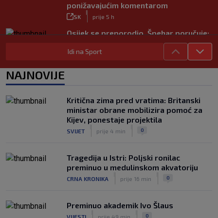
ponižavajućim komentarom
|
SK
prije 5 h
Osijek se preporodio, Špehar poručuje:
‘Mogu se nadati Europi’
Idi na Sport
|
SK
prije 2 h
Carević nakon drugog poraza: ‘Ne
NAJNOVIJE
mogu biti ljutit, ovo nam mora biti
putokaz’
|
Kritična zima pred vratima: Britanski
SK
prije 5 h
ministar obrane mobilizira pomoć za
Zekić sasuo kritike nakon remija: ‘O
Kijev, ponestaje projektila
problemima možemo pričati tri dana’
|
|
0
SVIJET
prije 4 min
|
SK
prije 3 h
Tragedija u Istri: Poljski ronilac
preminuo u medulinskom akvatoriju
|
|
0
CRNA KRONIKA
prije 16 min
Preminuo akademik Ivo Šlaus
|
|
0
VIJESTI
prije 49 min