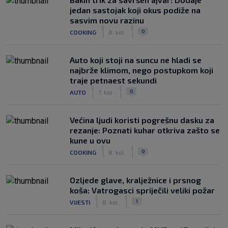
jedan sastojak koji okus podiže na
sasvim novu razinu
|
|
0
COOKING
8. kol.
Auto koji stoji na suncu ne hladi se
najbrže klimom, nego postupkom koji
traje petnaest sekundi
|
|
0
AUTO
7. kol.
Većina ljudi koristi pogrešnu dasku za
rezanje: Poznati kuhar otkriva zašto se
kune u ovu
|
|
0
COOKING
8. kol.
Ozljede glave, kralježnice i prsnog
koša: Vatrogasci spriječili veliki požar
|
|
1
VIJESTI
8. kol.