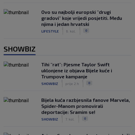
Ovo su najbolji europski "drugi
gradovi" koje vrijedi posjetiti. Među
njima i jedan hrvatski
|
|
0
LIFESTYLE
6. kol.
SHOWBIZ
Tihi "rat": Pjesme Taylor Swift
uklonjene iz objava Bijele kuće i
Trumpove kampanje
|
|
0
SHOWBIZ
prije 2 h
Bijela kuća razbjesnila fanove Marvela,
Spider-Manom promovirali
deportacije: Sramim se!
|
|
0
SHOWBIZ
7. kol.