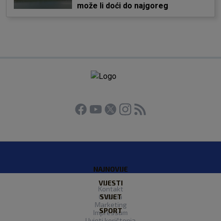
može li doći do najgoreg
NAJNOVIJE
VIJESTI
Kontakt
O Nama
SVIJET
Marketing
SPORT
Impressum
Uvjeti korištenja