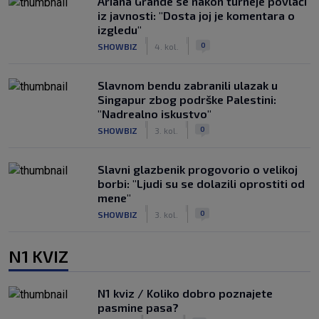
Ariana Grande se nakon turneje povlači
iz javnosti: "Dosta joj je komentara o
izgledu"
|
|
0
SHOWBIZ
4. kol.
Slavnom bendu zabranili ulazak u
Singapur zbog podrške Palestini:
"Nadrealno iskustvo"
|
|
0
SHOWBIZ
3. kol.
Slavni glazbenik progovorio o velikoj
borbi: "Ljudi su se dolazili oprostiti od
mene"
|
|
0
SHOWBIZ
3. kol.
N1 KVIZ
N1 kviz / Koliko dobro poznajete
pasmine pasa?
|
|