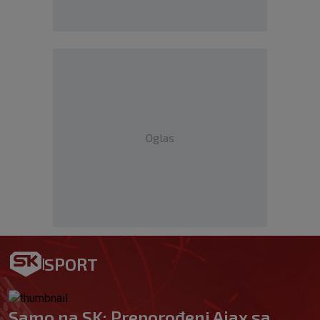
Oglas
SPORT
Samo na SK: Preporođeni Ajax sa