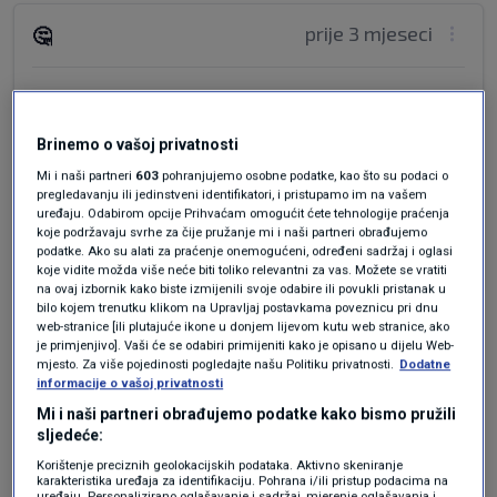
prije 3 mjeseci
🤔
Gdje ih uzgajaju?
Brinemo o vašoj privatnosti
Treba ih uvest iz Italije⁉️
Mi i naši partneri
603
pohranjujemo osobne podatke, kao što su podaci o
pregledavanju ili jedinstveni identifikatori, i pristupamo im na vašem
U Italiji doseljenika na izvoz, ima im tko raditi.
uređaju. Odabirom opcije Prihvaćam omogućit ćete tehnologije praćenja
koje podržavaju svrhe za čije pružanje mi i naši partneri obrađujemo
Odgovor
podatke. Ako su alati za praćenje onemogućeni, određeni sadržaj i oglasi
koje vidite možda više neće biti toliko relevantni za vas. Možete se vratiti
na ovaj izbornik kako biste izmijenili svoje odabire ili povukli pristanak u
bilo kojem trenutku klikom na Upravljaj postavkama poveznicu pri dnu
web-stranice [ili plutajuće ikone u donjem lijevom kutu web stranice, ako
je primjenjivo]. Vaši će se odabiri primijeniti kako je opisano u dijelu Web-
mjesto. Za više pojedinosti pogledajte našu Politiku privatnosti.
Dodatne
informacije o vašoj privatnosti
Mi i naši partneri obrađujemo podatke kako bismo pružili
sljedeće:
Oglas
Korištenje preciznih geolokacijskih podataka. Aktivno skeniranje
karakteristika uređaja za identifikaciju. Pohrana i/ili pristup podacima na
uređaju. Personalizirano oglašavanje i sadržaj, mjerenje oglašavanja i