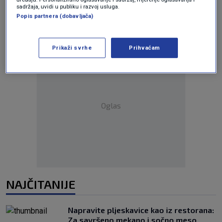
sadržaja, uvidi u publiku i razvoj usluga.
Popis partnera (dobavljača)
Prikaži svrhe
Prihvaćam
Oglas
NAJČITANIJE
Napravite pljeskavice kao iz restorana:
Za savršeno mekano i sočno meso