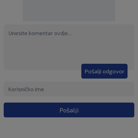
Pošalji odgovor
Pošalji