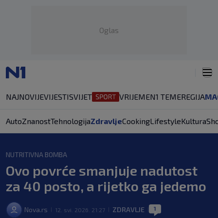
Oglas
NAJNOVIJE
VIJESTI
SVIJET
VRIJEME
N1 TEME
REGIJA
MA
Auto
Znanost
Tehnologija
Zdravlje
Cooking
Lifestyle
Kultura
Sh
NUTRITIVNA BOMBA
Ovo povrće smanjuje nadutost
za 40 posto, a rijetko ga jedemo
1
Nova.rs
ZDRAVLJE
12. svi. 2026. 21:27
|
|
|