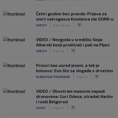
Četiri godine bez pravde: Prijava za
smrt vatrogasca Komlenca ide DORH-u
|
|
0
VIJESTI
prije 59 min
VIDEO / Nezgoda u središtu Sinja:
Alkarski konji proklizali i pali na Pijaci
|
|
0
VIJESTI
prije 1 h
Prizori kao usred jeseni, a tek je
kolovoz: Evo što se događa s drvećem
|
|
0
KLIMATSKE PROMJENE
prije 1 h
VIDEO / Obostrani masovni napadi
dronovima: Gori Odesa, stradali Harkiv
i ruski Belgorod
|
|
0
SVIJET
prije 2 h