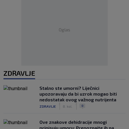
Oglas
ZDRAVLJE
Stalno ste umorni? Liječnici
upozoravaju da bi uzrok mogao biti
nedostatak ovog važnog nutrijenta
|
|
0
ZDRAVLJE
8. kol.
Ove znakove dehidracije mnogi
pripisuju umoru: Prepoznajte ih na