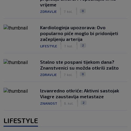
vrijeme
|
|
0
ZDRAVLJE
7. kol.
Kardiologinja upozorava: Ovo
popularno piće moglo bi pridonijeti
začepljenju arterija
|
|
2
LIFESTYLE
7. kol.
Stalno ste pospani tijekom dana?
Znanstvenici su možda otkrili zašto
|
|
0
ZDRAVLJE
7. kol.
Izvanredno otkriće: Aktivni sastojak
Viagre zaustavlja metastaze
|
|
2
ZNANOST
6. kol.
LIFESTYLE