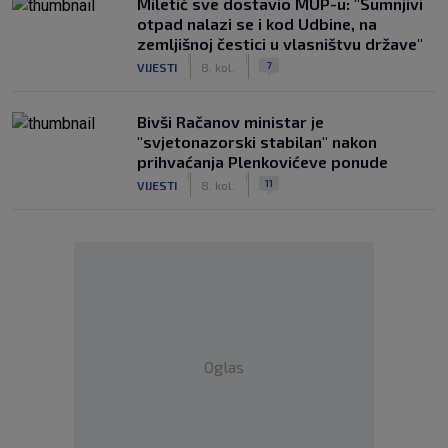
Miletić sve dostavio MUP-u: "Sumnjivi
otpad nalazi se i kod Udbine, na
zemljišnoj čestici u vlasništvu države"
|
|
7
VIJESTI
8. kol.
Bivši Račanov ministar je
"svjetonazorski stabilan" nakon
prihvaćanja Plenkovićeve ponude
|
|
11
VIJESTI
8. kol.
Oglas