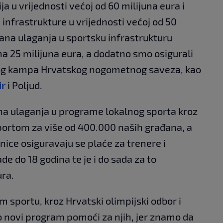
a u vrijednosti većoj od 60 milijuna eura i
infrastrukture u vrijednosti većoj od 50
ana ulaganja u sportsku infrastrukturu
na 25 milijuna eura, a dodatno smo osigurali
og kampa Hrvatskog nogometnog saveza, kao
ir
i Poljud.
na ulaganja u programe lokalnog sporta kroz
portom za više od 400.000 naših građana, a
nice osiguravaju se plaće za trenere i
e do 18 godina te je i do sada za to
ura.
sportu, kroz Hrvatski olimpijski odbor i
o novi program pomoći za njih, jer znamo da