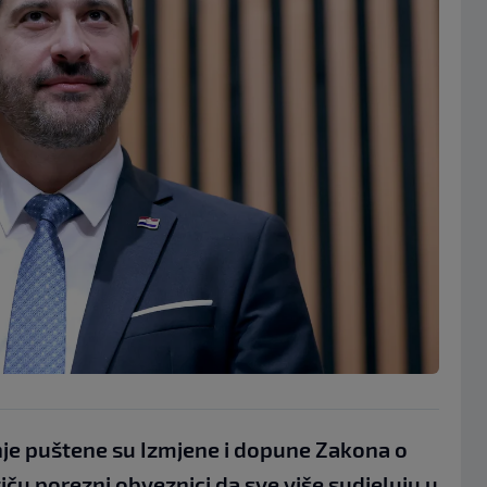
nje puštene su Izmjene i dopune Zakona o
iču porezni obveznici da sve više sudjeluju u