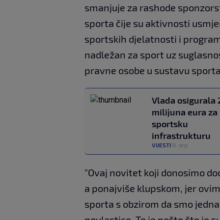
smanjuje za rashode sponzors
sporta čije su aktivnosti usmje
sportskih djelatnosti i progr
nadležan za sport uz suglasnos
pravne osobe u sustavu sporta
Vlada osigurala 
milijuna eura za
sportsku
infrastrukturu
VIJESTI
9. srp.
|
"Ovaj novitet koji donosimo do
a ponajviše klupskom, jer ovim
sporta s obzirom da smo jedna
povlastice. To je nešto što je s