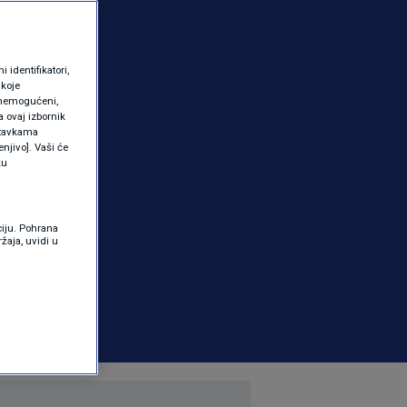
identifikatori,
 koje
 onemogućeni,
a ovaj izbornik
ostavkama
njivo]. Vaši će
ku
ciju. Pohrana
žaja, uvidi u