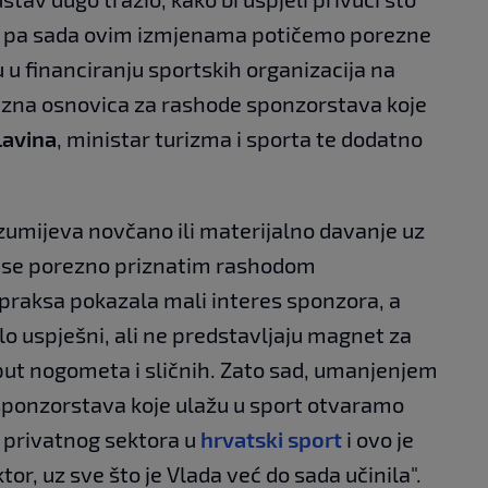
rt pa sada ovim izmjenama potičemo porezne
 u financiranju sportskih organizacija na
rezna osnovica za rashode sponzorstava koje
lavina
, ministar turizma i sporta te dodatno
mijeva novčano ili materijalno davanje uz
a se porezno priznatim rashodom
 praksa pokazala mali interes sponzora, a
lo uspješni, ali ne predstavljaju magnet za
ut nogometa i sličnih. Zato sad, umanjenjem
ponzorstava koje ulažu u sport otvaramo
 privatnog sektora u
hrvatski sport
i ovo je
or, uz sve što je Vlada već do sada učinila".