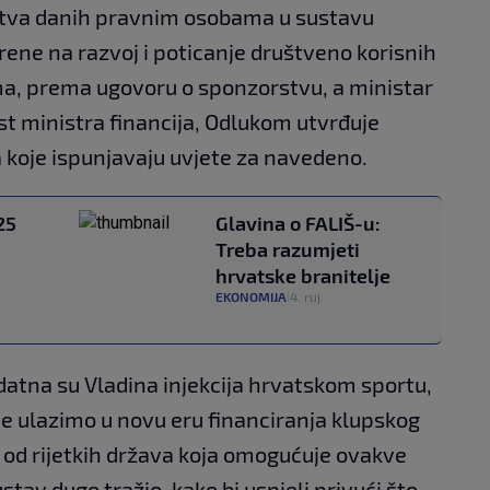
tva danih pravnim osobama u sustavu
rene na razvoj i poticanje društveno korisnih
ama, prema ugovoru o sponzorstvu, a ministar
t ministra financija, Odlukom utvrđuje
 koje ispunjavaju uvjete za navedeno.
25
Glavina o FALIŠ-u:
Treba razumjeti
hrvatske branitelje
EKONOMIJA
4. ruj.
|
datna su Vladina injekcija hrvatskom sportu,
e ulazimo u novu eru financiranja klupskog
 od rijetkih država koja omogućuje ovakve
ustav dugo tražio, kako bi uspjeli privući što