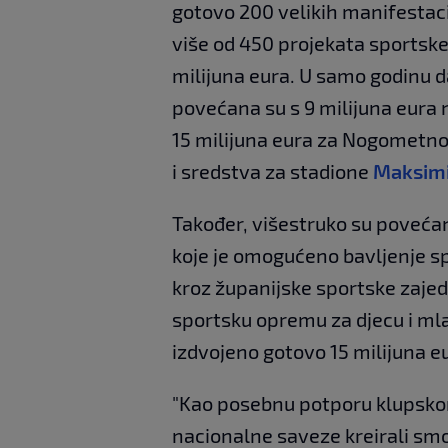
gotovo 200 velikih manifestacij
više od 450 projekata sportske 
milijuna eura. U samo godinu d
povećana su s 9 milijuna eura 
15 milijuna eura za Nogometn
i sredstva za stadione
Maksim
Također, višestruko su poveća
koje je omogućeno bavljenje s
kroz županijske sportske zajed
sportsku opremu za djecu i mlad
izdvojeno gotovo 15 milijuna e
"Kao posebnu potporu klupskom 
nacionalne saveze kreirali sm