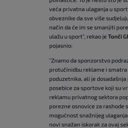
veća privatna ulaganja u spo
obveznike da sve više sudjeluju
način da će im se smanjiti po
ulažu u sport", rekao je
Tonči G
pojasnio:
"Znamo da sponzorstvo podrazu
protučinidbu reklame i smatr
poduzetnika, ali je dosadašnja
posebice za sportove koji su vr
reklamu privatnog sektora pop
porezne osnovice za rashode s
mogućnost snažnijeg ulaganja
novi snažan iskorak za ovaj sekt