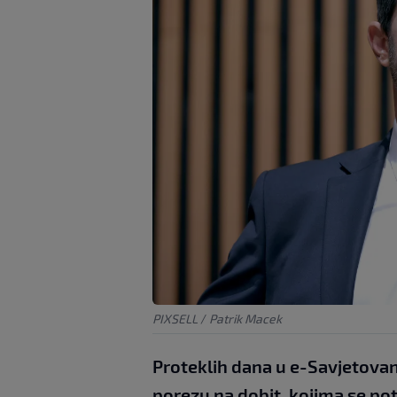
PIXSELL
/
Patrik Macek
Proteklih dana u e-Savjetova
porezu na dobit, kojima se pot