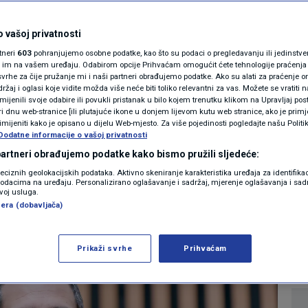
MAGAZIN
 porezne izmjene
N1 KOMENTAR
 vašoj privatnosti
rtneri
603
pohranjujemo osobne podatke, kao što su podaci o pregledavanju ili jedinstveni 
dina injekcija
KOLUMNE
o im na vašem uređaju. Odabirom opcije Prihvaćam omogućit ćete tehnologije praćenja
vrhe za čije pružanje mi i naši partneri obrađujemo podatke. Ako su alati za praćenje
žaj i oglasi koje vidite možda više neće biti toliko relevantni za vas. Možete se vratiti n
rtu
N1(DIS)INFO
zmijenili svoje odabire ili povukli pristanak u bilo kojem trenutku klikom na Upravljaj p
i dnu web-stranice [ili plutajuće ikone u donjem lijevom kutu web stranice, ako je primje
KLIMATSKE PROMJENE
rimijeniti kako je opisano u dijelu Web-mjesto. Za više pojedinosti pogledajte našu Politi
Dodatne informacije o vašoj privatnosti
0
KONOMIJA
komentara
|
FOTO
 partneri obrađujemo podatke kako bismo pružili sljedeće:
reciznih geolokacijskih podataka. Aktivno skeniranje karakteristika uređaja za identifika
p podacima na uređaju. Personalizirano oglašavanje i sadržaj, mjerenje oglašavanja i sadr
VIDEO
Više
zvoj usluga.
era (dobavljača)
Prikaži svrhe
Prihvaćam