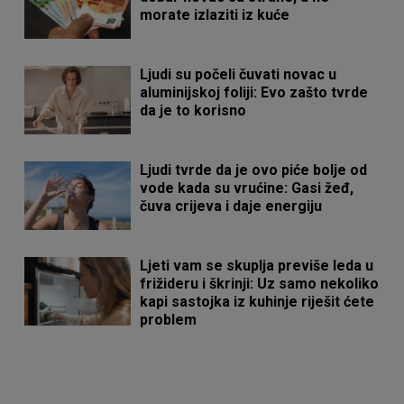
morate izlaziti iz kuće
Ljudi su počeli čuvati novac u
aluminijskoj foliji: Evo zašto tvrde
da je to korisno
Ljudi tvrde da je ovo piće bolje od
vode kada su vrućine: Gasi žeđ,
čuva crijeva i daje energiju
Ljeti vam se skuplja previše leda u
frižideru i škrinji: Uz samo nekoliko
kapi sastojka iz kuhinje riješit ćete
problem