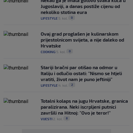
Nekad ga je imala gotovo svaka kuća u
Jugoslaviji, a danas postiže cijenu od
nekoliko stotina eura
0
LIFESTYLE
5. kol.
|
|
Ovaj grad proglašen je kulinarskom
prijestolnicom svijeta, a nije daleko od
Hrvatske
0
COOKING
5. kol.
|
|
Stariji bračni par otišao na odmor u
Italiju i odlučio ostati: "Nismo se htjeli
vratiti, život nam je puno jeftiniji"
2
LIFESTYLE
4. kol.
|
|
Totalni kolaps na jugu Hrvatske, granica
paralizirana. Neki iscrpljeni putnici
završili na Hitnoj: "Ovo je teror!"
8
VIJESTI
2. kol.
|
|