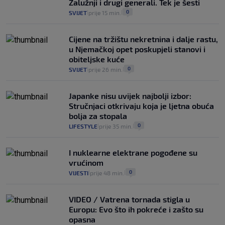
Zalužnji i drugi generali. Tek je šesti
0
SVIJET
prije 15 min.
|
|
Cijene na tržištu nekretnina i dalje rastu,
u Njemačkoj opet poskupjeli stanovi i
obiteljske kuće
0
SVIJET
prije 26 min.
|
|
Japanke nisu uvijek najbolji izbor:
Stručnjaci otkrivaju koja je ljetna obuća
bolja za stopala
0
LIFESTYLE
prije 35 min.
|
|
I nuklearne elektrane pogođene su
vrućinom
0
VIJESTI
prije 48 min.
|
|
VIDEO / Vatrena tornada stigla u
Europu: Evo što ih pokreće i zašto su
opasna