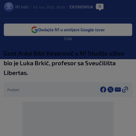
0
N1 Info
EKONOMIJA
03. tra. 2025. 18:03
|
|
|
Dodajte N1 u omiljeni Google izvor
Više
Gost Anke Bilić Keserović u N1 Studiju uživo
bio je Luka Brkić, profesor sa Sveučilišta
Libertas.
Podijeli