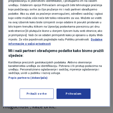
nitko ne može profitirati. Razgovori su na
pregledavanju ili jedinstveni identifikatori, i pristupamo im na vašem
uređaju. Odabirom opcije Prihvaćam omogućit ćete tehnologije praćenja
dnevnom redu. Zašto Trump šokira, je li to
koje podržavaju svrhe za čije pružanje mi i naši partneri obrađujemo
podatke. Ako su alati za praćenje onemogućeni, određeni sadržaj i oglasi
najbolji put? E, to je pitanje na koje treba
koje vidite možda više neće biti toliko relevantni za vas. Možete se vratiti
na ovaj izbornik kako biste izmijenili svoje odabire ili povukli pristanak u
odgovarati, a čini mi se da se priča ne analizira
bilo kojem trenutku klikom na Upravljaj postavkama poveznicu pri dnu
web-stranice [ili plutajuće ikone u donjem lijevom kutu web stranice, ako
u javnosti tako. Zašto on ruši institucije u
je primjenjivo]. Vaši će se odabiri primijeniti kako je opisano u dijelu Web-
mjesto. Za više pojedinosti pogledajte našu Politiku privatnosti.
Dodatne
Americi, ali i izvan nje? Sve institucije koje su
informacije o vašoj privatnosti
dovele Ameriku na poziciju najmoćnije zemlje
Mi i naši partneri obrađujemo podatke kako bismo pružili
sljedeće:
svijeta", govori.
Korištenje preciznih geolokacijskih podataka. Aktivno skeniranje
"Ovo je situacija rata svih protiv sviju. Koliko
karakteristika uređaja za identifikaciju. Pohrana i/ili pristup podacima na
uređaju. Personalizirano oglašavanje i sadržaj, mjerenje oglašavanja i
god Amerika bila jaka, ne može protiv svih.
sadržaja, uvidi u publiku i razvoj usluga.
Popis partnera (dobavljača)
Pitanje je i kakvi će biti odgovori. Po mom sudu
ne bi trebalo raditi ništa da Amerika prođe loše,
Prikaži svrhe
Prihvaćam
da trgovinski ratovi eskaliraju. Nije daleko ta
mogućnost", kaže Brkić.