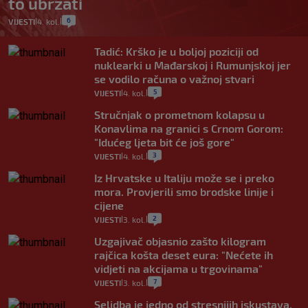
to ubrzati
6
VIJESTI
4. kol.
|
|
Tadić: Krško je u boljoj poziciji od
nuklearki u Mađarskoj i Rumunjskoj jer
se vodilo računa o važnoj stvari
5
VIJESTI
4. kol.
|
|
Stručnjak o prometnom kolapsu u
Konavlima na granici s Crnom Gorom:
"Idućeg ljeta bit će još gore"
3
VIJESTI
4. kol.
|
|
Iz Hrvatske u Italiju može se i preko
mora. Provjerili smo brodske linije i
cijene
2
VIJESTI
3. kol.
|
|
Uzgajivač objasnio zašto kilogram
rajčica košta deset eura: "Nećete ih
vidjeti na akcijama u trgovinama"
7
VIJESTI
3. kol.
|
|
Selidba je jedno od stresnijih iskustava.