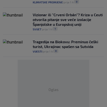
0
KLIMATSKE PROMJENE
prije 1 h
|
|
Vizionar ili "Crveni Orbán"? Kriza u Ceuti
otvorila pitanje sve veće izolacije
Španjolske u Europskoj uniji
1
SVIJET
prije 1 h
|
|
Tragedija na Biokovu: Preminuo češki
turist, Ukrajinac spašen sa Sutvida
0
VIJESTI
prije 1 h
|
|
Oglas