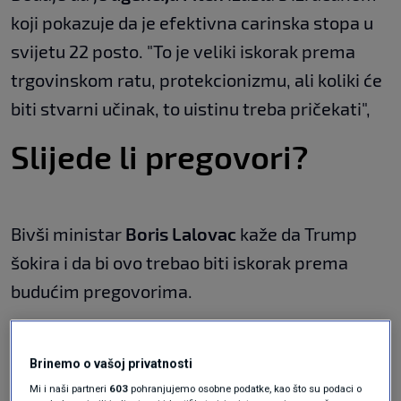
koji pokazuje da je efektivna carinska stopa u
svijetu 22 posto. "To je veliki iskorak prema
trgovinskom ratu, protekcionizmu, ali koliki će
biti stvarni učinak, to uistinu treba pričekati",
Slijede li pregovori?
Bivši ministar
Boris Lalovac
kaže da Trump
šokira i da bi ovo trebao biti iskorak prema
budućim pregovorima.
"Ja pretpostavljam, nadam se, da će do toga
Brinemo o vašoj privatnosti
doći. Što je alternativa? U trgovinskom ratu
Mi i naši partneri
603
pohranjujemo osobne podatke, kao što su podaci o