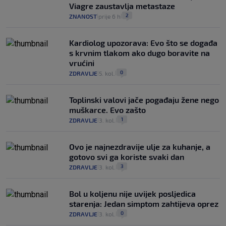
Viagre zaustavlja metastaze
2
ZNANOST
prije 6 h
|
|
Kardiolog upozorava: Evo što se događa
s krvnim tlakom ako dugo boravite na
vrućini
0
ZDRAVLJE
5. kol.
|
|
Toplinski valovi jače pogađaju žene nego
muškarce. Evo zašto
1
ZDRAVLJE
3. kol.
|
|
Ovo je najnezdravije ulje za kuhanje, a
gotovo svi ga koriste svaki dan
3
ZDRAVLJE
3. kol.
|
|
Bol u koljenu nije uvijek posljedica
starenja: Jedan simptom zahtijeva oprez
0
ZDRAVLJE
3. kol.
|
|