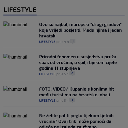
LIFESTYLE
Ovo su najbolji europski "drugi gradovi"
koje vrijedi posjetiti. Među njima i jedan
hrvatski
0
LIFESTYLE
prije 4 h
|
|
Prirodni fenomen u susjedstvu pruža
spas od vrućina, u špilji tijekom cijele
godine 11 stupnjeva
0
LIFESTYLE
prije 5 h
|
|
FOTO, VIDEO/ Kupanje s konjima hit
među turistima na hrvatskoj obali
1
LIFESTYLE
prije 5 h
|
|
Ne želite paliti peglu tijekom ljetnih
vrućina? Ovaj trik može pomoći da
odjeća ne izgleda zgužvano