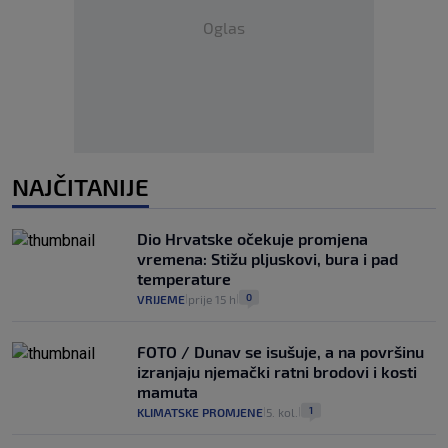
Oglas
NAJČITANIJE
Dio Hrvatske očekuje promjena
vremena: Stižu pljuskovi, bura i pad
temperature
0
VRIJEME
prije 15 h
|
|
FOTO / Dunav se isušuje, a na površinu
izranjaju njemački ratni brodovi i kosti
mamuta
1
KLIMATSKE PROMJENE
5. kol.
|
|