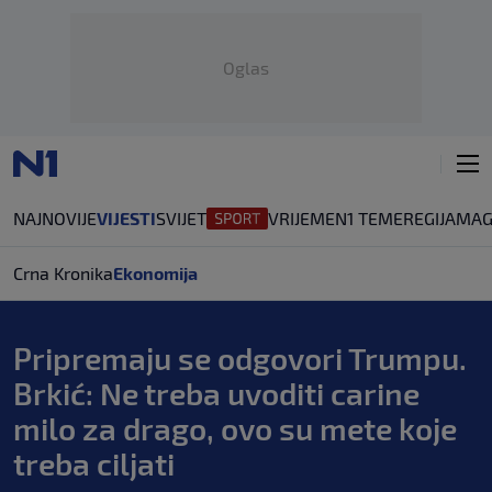
Oglas
NAJNOVIJE
VIJESTI
SVIJET
VRIJEME
N1 TEME
REGIJA
MAG
Crna Kronika
Ekonomija
Pripremaju se odgovori Trumpu.
Brkić: Ne treba uvoditi carine
milo za drago, ovo su mete koje
treba ciljati