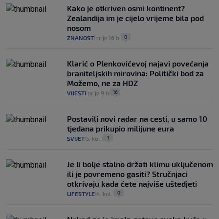
Kako je otkriven osmi kontinent?
Zealandija im je cijelo vrijeme bila pod
nosom
0
ZNANOST
prije 16 h
|
|
Klarić o Plenkovićevoj najavi povećanja
braniteljskih mirovina: Politički bod za
Možemo, ne za HDZ
16
VIJESTI
prije 9 h
|
|
Postavili novi radar na cesti, u samo 10
tjedana prikupio milijune eura
1
SVIJET
5. kol.
|
|
Je li bolje stalno držati klimu uključenom
ili je povremeno gasiti? Stručnjaci
otkrivaju kada ćete najviše uštedjeti
0
LIFESTYLE
4. kol.
|
|