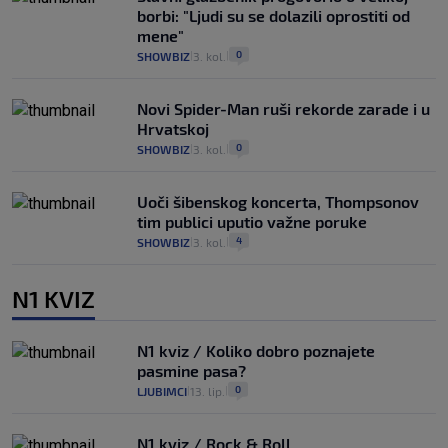
borbi: "Ljudi su se dolazili oprostiti od
mene"
0
SHOWBIZ
3. kol.
|
|
Novi Spider-Man ruši rekorde zarade i u
Hrvatskoj
0
SHOWBIZ
3. kol.
|
|
Uoči šibenskog koncerta, Thompsonov
tim publici uputio važne poruke
4
SHOWBIZ
3. kol.
|
|
N1 KVIZ
N1 kviz / Koliko dobro poznajete
pasmine pasa?
0
LJUBIMCI
13. lip.
|
|
N1 kviz / Rock & Roll