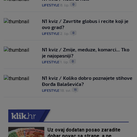
0
LIFESTYLE
8. lip.
|
|
N1 kviz / Zavrtite globus i recite koji je
ovo grad?
0
LIFESTYLE
2. lip.
|
|
N1 kviz / Zmije, meduze, komarci... Tko
je najopasniji?
0
LIFESTYLE
1. lip.
|
|
N1 kviz / Koliko dobro poznajete stihove
Đorđa Balaševića?
11
LIFESTYLE
18. svi.
|
|
Uz ovaj dodatan posao zaradite
dobar novac sa strane, a ne