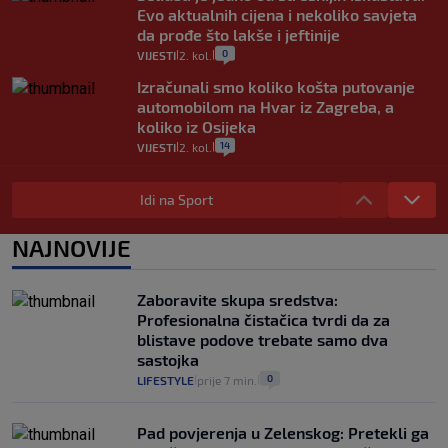
Evo aktualnih cijena i nekoliko savjeta
da prođe što lakše i jeftinije
0
VIJESTI
2. kol.
|
|
Izračunali smo koliko košta putovanje
automobilom na Hvar iz Zagreba, a
koliko iz Osijeka
14
VIJESTI
2. kol.
|
|
"Kći je otišla na more, a zaboravila
zdravstvenu iskaznicu". Kakva su prava
Idi na Sport
pacijenata izvan mjesta prebivališta?
1
VIJESTI
1. kol.
NAJNOVIJE
|
|
Provjerili smo "što ćemo onda" ako
Plenković na 15 dana ukine mjere: "Ne bi
Zaboravite skupa sredstva:
se dogodilo ništa. Vlada se zaljubila u te
Profesionalna čistačica tvrdi da za
intervencije"
blistave podove trebate samo dva
25
VIJESTI
30. srp.
|
|
sastojka
0
LIFESTYLE
prije 7 min.
|
|
Pad povjerenja u Zelenskog: Pretekli ga