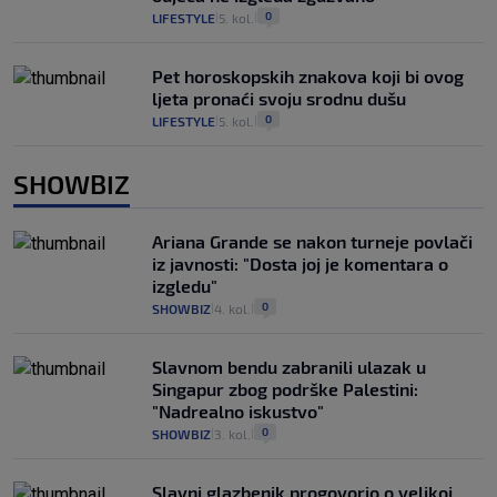
0
LIFESTYLE
5. kol.
|
|
Pet horoskopskih znakova koji bi ovog
ljeta pronaći svoju srodnu dušu
0
LIFESTYLE
5. kol.
|
|
SHOWBIZ
Ariana Grande se nakon turneje povlači
iz javnosti: "Dosta joj je komentara o
izgledu"
0
SHOWBIZ
4. kol.
|
|
Slavnom bendu zabranili ulazak u
Singapur zbog podrške Palestini:
"Nadrealno iskustvo"
0
SHOWBIZ
3. kol.
|
|
Slavni glazbenik progovorio o velikoj