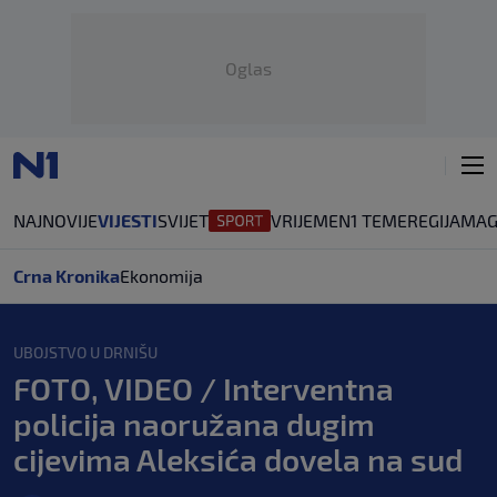
Oglas
NAJNOVIJE
VIJESTI
SVIJET
VRIJEME
N1 TEME
REGIJA
MAG
Crna Kronika
Ekonomija
UBOJSTVO U DRNIŠU
FOTO, VIDEO / Interventna
policija naoružana dugim
cijevima Aleksića dovela na sud