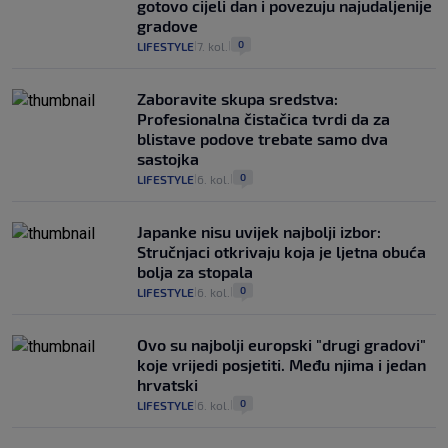
gotovo cijeli dan i povezuju najudaljenije
gradove
0
LIFESTYLE
7. kol.
|
|
Zaboravite skupa sredstva:
Profesionalna čistačica tvrdi da za
blistave podove trebate samo dva
sastojka
0
LIFESTYLE
6. kol.
|
|
Japanke nisu uvijek najbolji izbor:
Stručnjaci otkrivaju koja je ljetna obuća
bolja za stopala
0
LIFESTYLE
6. kol.
|
|
Ovo su najbolji europski "drugi gradovi"
koje vrijedi posjetiti. Među njima i jedan
hrvatski
0
LIFESTYLE
6. kol.
|
|