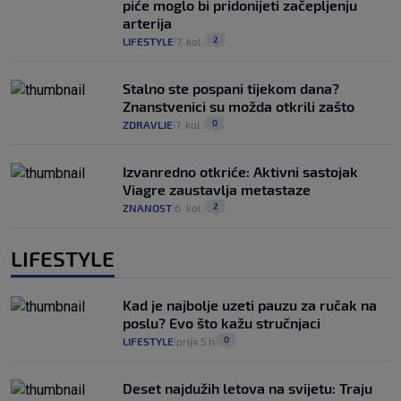
piće moglo bi pridonijeti začepljenju
arterija
2
LIFESTYLE
7. kol.
|
|
Stalno ste pospani tijekom dana?
Znanstvenici su možda otkrili zašto
0
ZDRAVLJE
7. kol.
|
|
Izvanredno otkriće: Aktivni sastojak
Viagre zaustavlja metastaze
2
ZNANOST
6. kol.
|
|
LIFESTYLE
Kad je najbolje uzeti pauzu za ručak na
poslu? Evo što kažu stručnjaci
0
LIFESTYLE
prije 5 h
|
|
Deset najdužih letova na svijetu: Traju