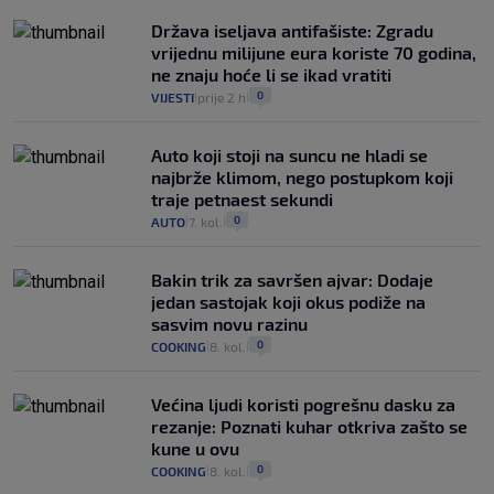
Država iseljava antifašiste: Zgradu
vrijednu milijune eura koriste 70 godina,
ne znaju hoće li se ikad vratiti
0
VIJESTI
prije 2 h
|
|
Auto koji stoji na suncu ne hladi se
najbrže klimom, nego postupkom koji
traje petnaest sekundi
0
AUTO
7. kol.
|
|
Bakin trik za savršen ajvar: Dodaje
jedan sastojak koji okus podiže na
sasvim novu razinu
0
COOKING
8. kol.
|
|
Većina ljudi koristi pogrešnu dasku za
rezanje: Poznati kuhar otkriva zašto se
kune u ovu
0
COOKING
8. kol.
|
|