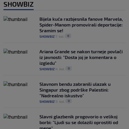
SHOWBIZ
Bijela kuća razbjesnila fanove Marvela,
Spider-Manom promovirali deportacije:
Sramim se!
0
SHOWBIZ
7. kol.
|
|
Ariana Grande se nakon turneje povlači
iz javnosti: "Dosta joj je komentara o
izgledu"
0
SHOWBIZ
4. kol.
|
|
Slavnom bendu zabranili ulazak u
Singapur zbog podrške Palestini:
"Nadrealno iskustvo"
0
SHOWBIZ
3. kol.
|
|
Slavni glazbenik progovorio o velikoj
borbi: "Ljudi su se dolazili oprostiti od
mene"