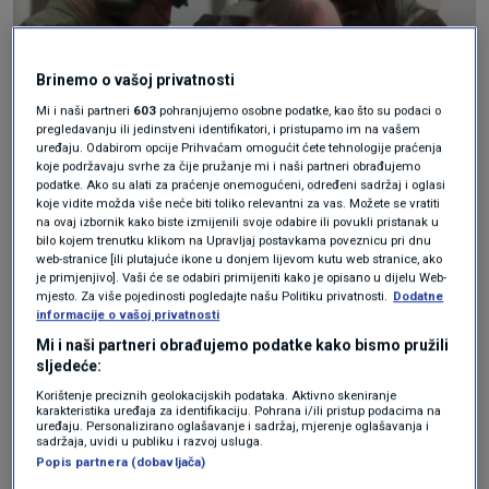
Brinemo o vašoj privatnosti
Mi i naši partneri
603
pohranjujemo osobne podatke, kao što su podaci o
pregledavanju ili jedinstveni identifikatori, i pristupamo im na vašem
uređaju. Odabirom opcije Prihvaćam omogućit ćete tehnologije praćenja
koje podržavaju svrhe za čije pružanje mi i naši partneri obrađujemo
podatke. Ako su alati za praćenje onemogućeni, određeni sadržaj i oglasi
koje vidite možda više neće biti toliko relevantni za vas. Možete se vratiti
N1
na ovaj izbornik kako biste izmijenili svoje odabire ili povukli pristanak u
bilo kojem trenutku klikom na Upravljaj postavkama poveznicu pri dnu
web-stranice [ili plutajuće ikone u donjem lijevom kutu web stranice, ako
U Drnišu je danas održana komemoracija za
je primjenjivo]. Vaši će se odabiri primijeniti kako je opisano u dijelu Web-
mjesto. Za više pojedinosti pogledajte našu Politiku privatnosti.
Dodatne
Luku Milovca. Od mladog Luke oprostili su se
informacije o vašoj privatnosti
članovi obitelji, prijatelji, profesori i brojni
Mi i naši partneri obrađujemo podatke kako bismo pružili
sljedeće:
građani koji su došli izraziti posljednju počast i
Korištenje preciznih geolokacijskih podataka. Aktivno skeniranje
podršku njegovim najbližima.
karakteristika uređaja za identifikaciju. Pohrana i/ili pristup podacima na
uređaju. Personalizirano oglašavanje i sadržaj, mjerenje oglašavanja i
sadržaja, uvidi u publiku i razvoj usluga.
Popis partnera (dobavljača)
Emotivno obraćanje Lukine
razrednice: "Sokole moj, poleti