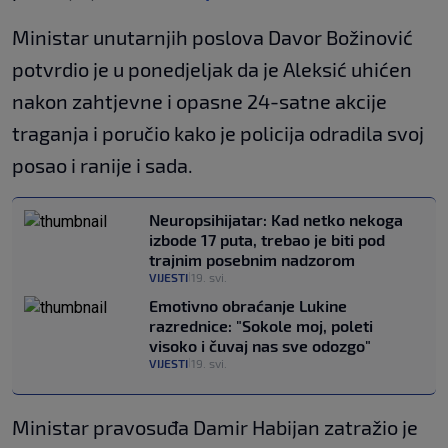
Ministar unutarnjih poslova Davor Božinović
potvrdio je u ponedjeljak da je Aleksić uhićen
nakon zahtjevne i opasne 24-satne akcije
traganja i poručio kako je policija odradila svoj
posao i ranije i sada.
Neuropsihijatar: Kad netko nekoga
izbode 17 puta, trebao je biti pod
trajnim posebnim nadzorom
VIJESTI
19. svi.
|
Emotivno obraćanje Lukine
razrednice: "Sokole moj, poleti
visoko i čuvaj nas sve odozgo"
VIJESTI
19. svi.
|
Ministar pravosuđa Damir Habijan zatražio je