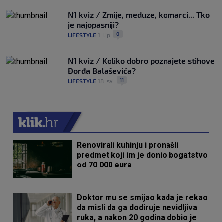
N1 kviz / Zmije, meduze, komarci... Tko
je najopasniji?
0
LIFESTYLE
1. lip.
|
|
N1 kviz / Koliko dobro poznajete stihove
Đorđa Balaševića?
11
LIFESTYLE
18. svi.
|
|
Renovirali kuhinju i pronašli
predmet koji im je donio bogatstvo
od 70 000 eura
Doktor mu se smijao kada je rekao
da misli da ga dodiruje nevidljiva
ruka, a nakon 20 godina dobio je