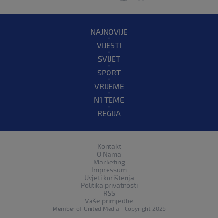
NAJNOVIJE
VIJESTI
SVIJET
SPORT
VRIJEME
N1 TEME
REGIJA
Kontakt
O Nama
Marketing
Impressum
Uvjeti korištenja
Politika privatnosti
RSS
Vaše primjedbe
Member of
United Media
- Copyright 2026