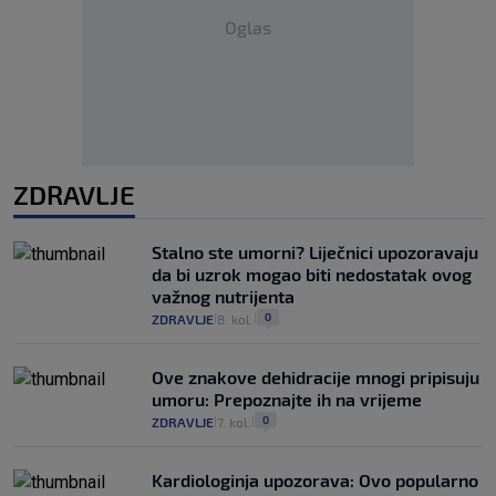
Oglas
ZDRAVLJE
Stalno ste umorni? Liječnici upozoravaju
da bi uzrok mogao biti nedostatak ovog
važnog nutrijenta
0
ZDRAVLJE
8. kol.
|
|
Ove znakove dehidracije mnogi pripisuju
umoru: Prepoznajte ih na vrijeme
0
ZDRAVLJE
7. kol.
|
|
Kardiologinja upozorava: Ovo popularno