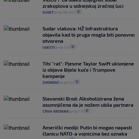
zrakoplova u sidnejskoj zračnoj luci
0
SVIJET
prije 58 min
|
|
Sudar vlakova: HŽ Infrastruktura
objavila kad bi pruga mogla biti ponovno
otvorena
0
VIJESTI
prije 1 h
|
|
Tihi "rat": Pjesme Taylor Swift uklonjene
iz objava Bijele kuće i Trumpove
kampanje
0
SHOWBIZ
prije 1 h
|
|
Slavonski Brod: Alkoholizirana žena
osumnjičena da je nožem ubila partnera
0
CRNA KRONIKA
prije 1 h
|
|
Američki mediji: Putin bi mogao napasti
članicu NATO-a vojnicima bez oznaka