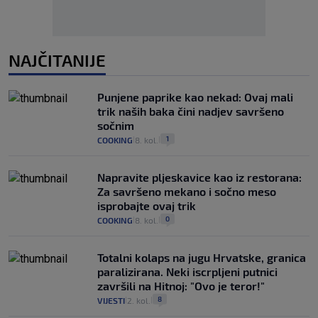
NAJČITANIJE
Punjene paprike kao nekad: Ovaj mali
trik naših baka čini nadjev savršeno
sočnim
1
COOKING
8. kol.
|
|
Napravite pljeskavice kao iz restorana:
Za savršeno mekano i sočno meso
isprobajte ovaj trik
0
COOKING
8. kol.
|
|
Totalni kolaps na jugu Hrvatske, granica
paralizirana. Neki iscrpljeni putnici
završili na Hitnoj: "Ovo je teror!"
8
VIJESTI
2. kol.
|
|