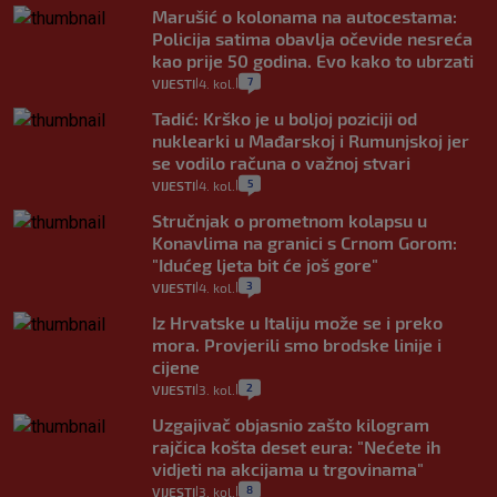
Marušić o kolonama na autocestama:
Policija satima obavlja očevide nesreća
kao prije 50 godina. Evo kako to ubrzati
7
VIJESTI
4. kol.
|
|
Tadić: Krško je u boljoj poziciji od
nuklearki u Mađarskoj i Rumunjskoj jer
se vodilo računa o važnoj stvari
5
VIJESTI
4. kol.
|
|
Stručnjak o prometnom kolapsu u
Konavlima na granici s Crnom Gorom:
"Idućeg ljeta bit će još gore"
3
VIJESTI
4. kol.
|
|
Iz Hrvatske u Italiju može se i preko
mora. Provjerili smo brodske linije i
cijene
2
VIJESTI
3. kol.
|
|
Uzgajivač objasnio zašto kilogram
rajčica košta deset eura: "Nećete ih
vidjeti na akcijama u trgovinama"
8
VIJESTI
3. kol.
|
|