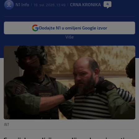
4
N1 Info
CRNA KRONIKA
19. svi. 2026. 13:49
|
|
|
Dodajte N1 u omiljeni Google izvor
Više
N1