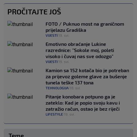
PROČITAJTE JOŠ
FOTO / Puknuo most na graničnom
prijelazu Gradiška
VIJESTI
19. svi.
|
Emotivno obraćanje Lukine
razrednice: "Sokole moj, poleti
visoko i čuvaj nas sve odozgo"
VIJESTI
19. svi.
|
Kamion sa 152 kotača bio je potreban
za prijevoz goleme glave za bušenje
tunela teške 137 tona
TEHNOLOGIJA
18. svi.
|
Pitanje konobara potpuno ga je
zateklo: Kad je popio svoju kavu i
zatražio račun, ostao je bez riječi
LIFESTYLE
19. svi.
|
Teme