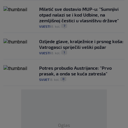
Miletić sve dostavio MUP-u: "Sumnjivi
otpad nalazi se i kod Udbine, na
zemljišnoj čestici u vlasništvu države"
7
VIJESTI
8. kol.
|
|
Ozljede glave, kralježnice i prsnog koša:
Vatrogasci spriječili veliki požar
1
VIJESTI
8. kol.
|
|
Potres probudio Austrijance: "Prvo
prasak, a onda se kuća zatresla"
0
SVIJET
8. kol.
|
|
Oglas