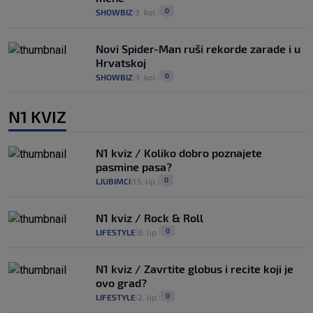
0
SHOWBIZ
3. kol.
|
|
Novi Spider-Man ruši rekorde zarade i u
Hrvatskoj
0
SHOWBIZ
3. kol.
|
|
N1 KVIZ
N1 kviz / Koliko dobro poznajete
pasmine pasa?
0
LJUBIMCI
13. lip.
|
|
N1 kviz / Rock & Roll
0
LIFESTYLE
8. lip.
|
|
N1 kviz / Zavrtite globus i recite koji je
ovo grad?
0
LIFESTYLE
2. lip.
|
|