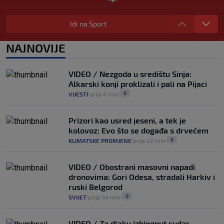
Selidba je jedno od stresnijih iskustava.
Evo aktualnih cijena i nekoliko savjeta
Idi na Sport
da prođe što lakše i jeftinije
0
VIJESTI
2. kol.
NAJNOVIJE
|
|
Izračunali smo koliko košta putovanje
automobilom na Hvar iz Zagreba, a
VIDEO / Nezgoda u središtu Sinja:
koliko iz Osijeka
Alkarski konji proklizali i pali na Pijaci
14
VIJESTI
2. kol.
|
|
0
VIJESTI
prije 4 min
|
|
Prizori kao usred jeseni, a tek je
kolovoz: Evo što se događa s drvećem
0
KLIMATSKE PROMJENE
prije 22 min
|
|
VIDEO / Obostrani masovni napadi
dronovima: Gori Odesa, stradali Harkiv i
ruski Belgorod
0
SVIJET
prije 44 min
|
|
VIDEO / Za dlaku izbjegnut sudar