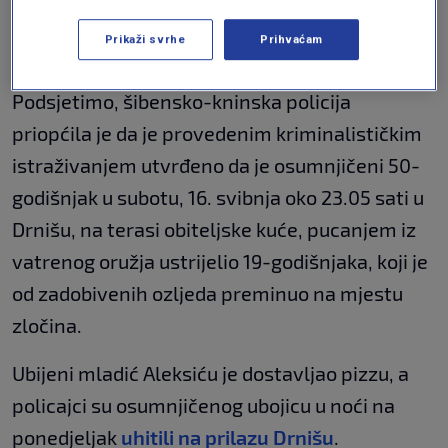
visoko i čuvaj nas sve odozgo"
VIJESTI
19. svi.
|
Prikaži svrhe
Prihvaćam
Podsjetimo, šibensko-kninska policija
priopćila je da je provedenim kriminalističkim
istraživanjem utvrđeno da je osumnjičeni 50-
godišnjak u subotu, 16. svibnja oko 23.05 sati u
Drnišu, na terasi obiteljske kuće, pucanjem iz
vatrenog oružja ustrijelio 19-godišnjaka, koji je
od zadobivenih ozljeda preminuo na mjestu
zločina.
Ubijeni mladić Aleksiću je dostavljao pizzu, a
policajci su osumnjičenog ubojicu u noći na
ponedjeljak
uhitili na prilazu Drnišu
.