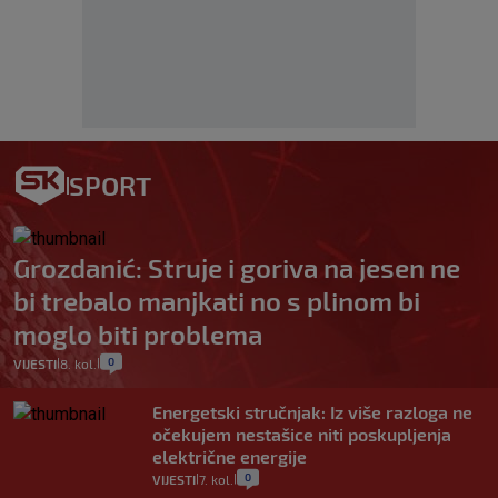
SPORT
Grozdanić: Struje i goriva na jesen ne
bi trebalo manjkati no s plinom bi
moglo biti problema
0
VIJESTI
8. kol.
|
|
Energetski stručnjak: Iz više razloga ne
očekujem nestašice niti poskupljenja
električne energije
0
VIJESTI
7. kol.
|
|