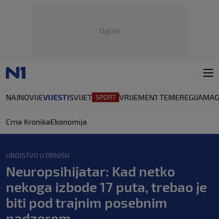
Oglas
NAJNOVIJE
VIJESTI
SVIJET
VRIJEME
N1 TEME
REGIJA
MAG
Crna Kronika
Ekonomija
UBOJSTVO U DRNIŠU
Neuropsihijatar: Kad netko
nekoga izbode 17 puta, trebao je
biti pod trajnim posebnim
nadzorom