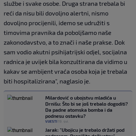
službe i svake osobe. Druga strana trebala bi
reći da nisu bili dovoljno alertni, nismo
dovoljno procijenili, idemo se udružiti s
timovima pravnika da poboljšamo naše
zakonodavstvo, a to znači i naše prakse. Dok
sam vodio akutni psihijatrijski odjel, socijalna
radnica je uvijek bila konzultirana da vidimo u
kakav se ambijent vraća osoba koja je trebala
biti hospitalizirana", naglasio je.
Milardović o ubojstvu mladića u
Drnišu: Što bi se još trebalo dogoditi?
Da padne atomska bomba i da
podnesu ostavku?
VIJESTI
19. svi.
|
Jarak: "Ubojicu je trebalo držati pod
nadzorom. Propišite doživotnu"