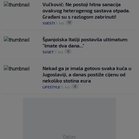
Vučković: Ne postoji hitna sanacija
ovakvog heterogenog sastava otpada.
Građani su s razlogom zabrinuti!
17
VIJESTI
7. kol.
|
|
Španjolska Italiji postavila ultimatum:
"Imate dva dana..."
0
SVIJET
7. kol.
|
|
Nekad ga je imala gotovo svaka kuća u
Jugoslaviji, a danas postiže cijenu od
nekoliko stotina eura
0
LIFESTYLE
5. kol.
|
|
Oglas