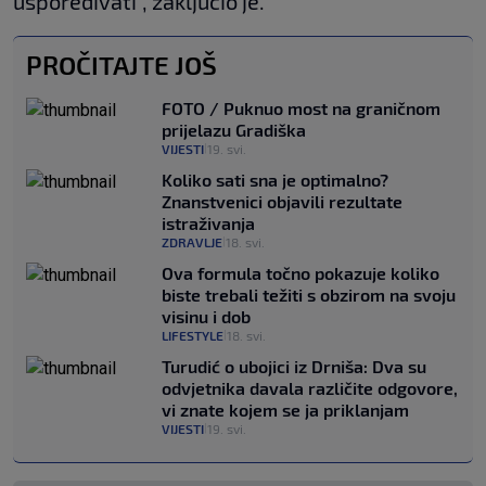
uspoređivati", zaključio je.
PROČITAJTE JOŠ
FOTO / Puknuo most na graničnom
prijelazu Gradiška
VIJESTI
19. svi.
|
Koliko sati sna je optimalno?
Znanstvenici objavili rezultate
istraživanja
ZDRAVLJE
18. svi.
|
Ova formula točno pokazuje koliko
biste trebali težiti s obzirom na svoju
visinu i dob
LIFESTYLE
18. svi.
|
Turudić o ubojici iz Drniša: Dva su
odvjetnika davala različite odgovore,
vi znate kojem se ja priklanjam
VIJESTI
19. svi.
|