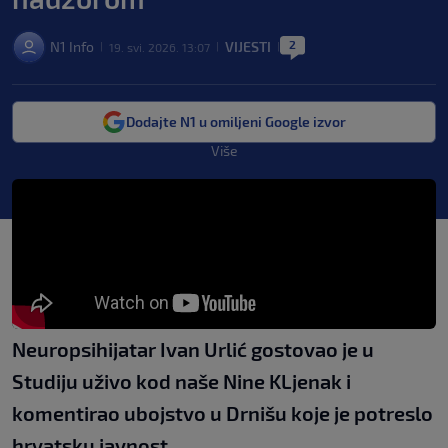
2
N1 Info
VIJESTI
19. svi. 2026. 13:07
|
|
|
Dodajte N1 u omiljeni Google izvor
Više
Neuropsihijatar Ivan Urlić gostovao je u
Studiju uživo kod naše Nine KLjenak i
komentirao ubojstvo u Drnišu koje je potreslo
hrvatsku javnost.