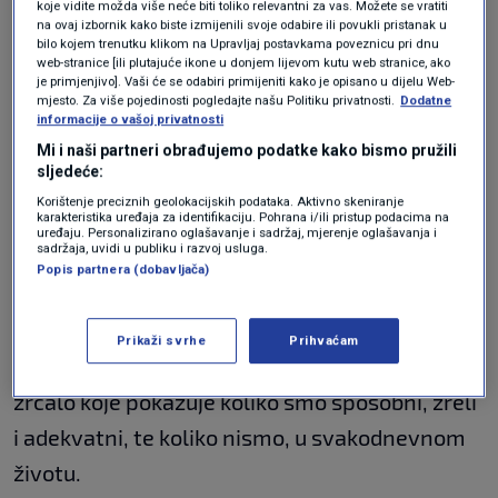
koje vidite možda više neće biti toliko relevantni za vas. Možete se vratiti
Na taj način, smatra, možemo procijeniti koliko
na ovaj izbornik kako biste izmijenili svoje odabire ili povukli pristanak u
bilo kojem trenutku klikom na Upravljaj postavkama poveznicu pri dnu
je jedna osoba sposobna kontrolirati svoje
web-stranice [ili plutajuće ikone u donjem lijevom kutu web stranice, ako
je primjenjivo]. Vaši će se odabiri primijeniti kako je opisano u dijelu Web-
agresivne impulse, razumjeti ih i koliko
mjesto. Za više pojedinosti pogledajte našu Politiku privatnosti.
Dodatne
informacije o vašoj privatnosti
možemo utjecati da se ta osoba bolje
Mi i naši partneri obrađujemo podatke kako bismo pružili
kontrolira. "U tom smislu nastao je veliki
sljedeće:
vakuum kod ovog počinitelja, jer već tri godine
Korištenje preciznih geolokacijskih podataka. Aktivno skeniranje
karakteristika uređaja za identifikaciju. Pohrana i/ili pristup podacima na
uređaju. Personalizirano oglašavanje i sadržaj, mjerenje oglašavanja i
je prijavljen, neovlašteno je posjedovao oružje,
sadržaja, uvidi u publiku i razvoj usluga.
Popis partnera (dobavljača)
prijetio je, izazivao strah kod svih, ali nije se
preventivno djelovalo", naglasio je.
Prikaži svrhe
Prihvaćam
Čovjek je, kaže Urlić, društveno biće i društvo je
zrcalo koje pokazuje koliko smo sposobni, zreli
i adekvatni, te koliko nismo, u svakodnevnom
životu.