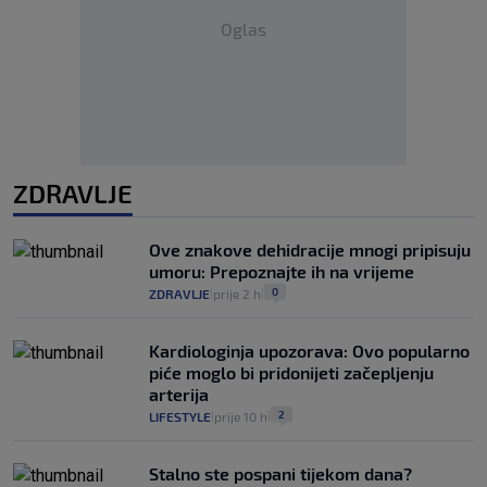
Oglas
ZDRAVLJE
Ove znakove dehidracije mnogi pripisuju
umoru: Prepoznajte ih na vrijeme
0
ZDRAVLJE
prije 2 h
|
|
Kardiologinja upozorava: Ovo popularno
piće moglo bi pridonijeti začepljenju
arterija
2
LIFESTYLE
prije 10 h
|
|
Stalno ste pospani tijekom dana?