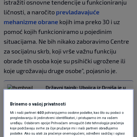
istražiti osnovne tendencije u funkcioniranju
ličnosti, a naročito
prevladavajuće
mehanizme obrane
kojih ima preko 30 i uz
pomoć kojih funkcioniramo u pojedinim
situacijama. Ne bih nikako zaboravimo Centre
za socijalnu skrb, koji vrše važnu funkciju
obrade tih osoba koje su psihički ugrožene ili
koje ugrožavaju druge osobe", pojasnio je.
Državni tajnik: Ubojica iz Drniša je u
zatvoru imao 31 stegovni prijestup
CRNA KRONIKA
19. svi.
|
Brinemo o vašoj privatnosti
Turudić o ubojici iz Drniša: Dva su
Mi i naši partneri
603
pohranjujemo osobne podatke, kao što su podaci o
odvjetnika davala različite odgovore,
pregledavanju ili jedinstveni identifikatori, i pristupamo im na vašem
vi znate kojem se ja priklanjam
uređaju. Odabirom opcije Prihvaćam omogućit ćete tehnologije praćenja
VIJESTI
19. svi.
|
koje podržavaju svrhe za čije pružanje mi i naši partneri obrađujemo
podatke. Ako su alati za praćenje onemogućeni, određeni sadržaj i oglasi