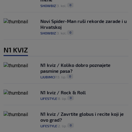
0
SHOWBIZ
3. kol.
|
|
Novi Spider-Man ruši rekorde zarade i u
Hrvatskoj
0
SHOWBIZ
3. kol.
|
|
N1 KVIZ
N1 kviz / Koliko dobro poznajete
pasmine pasa?
0
LJUBIMCI
13. lip.
|
|
N1 kviz / Rock & Roll
0
LIFESTYLE
8. lip.
|
|
N1 kviz / Zavrtite globus i recite koji je
ovo grad?
0
LIFESTYLE
2. lip.
|
|