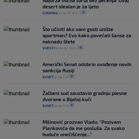
Najbrža voćna torta bez pečenja: Ovaj
desert idealan je za ljeto
0
COOKING
prije 41 min.
|
|
Što učiniti ako vam gosti unište
apartman? Evo kako povećati šanse za
naknadu štete
0
VIJESTI
prije 42 min.
|
|
Američki Senat odobrio uvođenje novih
sankcija Rusiji
0
SVIJET
prije 1 h
|
|
Žalbeni sud zaustavio gradnju plesne
dvorane u Bijeloj kući
0
SVIJET
prije 1 h
|
|
Milinović prozvao Vladu: "Pozivam
Plenkovića da me posluša. Za svako
buduće onečišćenje..."