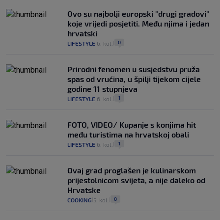
Ovo su najbolji europski "drugi gradovi"
koje vrijedi posjetiti. Među njima i jedan
hrvatski
0
LIFESTYLE
6. kol.
|
|
Prirodni fenomen u susjedstvu pruža
spas od vrućina, u špilji tijekom cijele
godine 11 stupnjeva
1
LIFESTYLE
6. kol.
|
|
FOTO, VIDEO/ Kupanje s konjima hit
među turistima na hrvatskoj obali
1
LIFESTYLE
6. kol.
|
|
Ovaj grad proglašen je kulinarskom
prijestolnicom svijeta, a nije daleko od
Hrvatske
0
COOKING
5. kol.
|
|