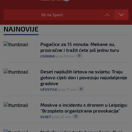
Izračunali smo koliko košta putovanje
automobilom na Hvar iz Zagreba, a
Idi na Sport
koliko iz Osijeka
14
VIJESTI
2. kol.
NAJNOVIJE
|
|
"Kći je otišla na more, a zaboravila
zdravstvenu iskaznicu". Kakva su prava
Pogačice za 15 minuta: Mekane su,
pacijenata izvan mjesta prebivališta?
prozračne i tražit ćete još jednu turu
1
VIJESTI
1. kol.
|
|
0
COOKING
prije 10 min.
|
|
Deset najdužih letova na svijetu: Traju
gotovo cijeli dan i povezuju najudaljenije
gradove
0
LIFESTYLE
prije 17 min.
|
|
Moskva o incidentu s dronom u Leipzigu:
"Brzopleto organizirana provokacija"
0
SVIJET
prije 29 min.
|
|