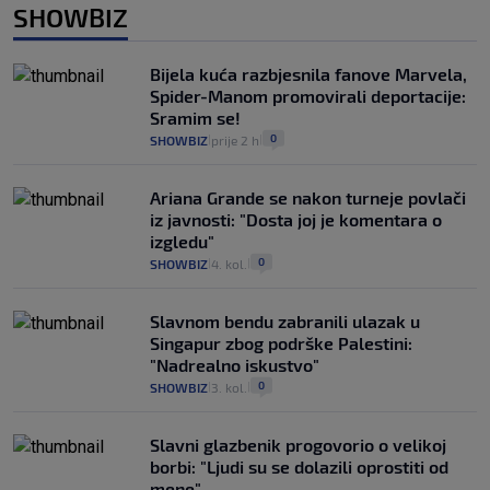
SHOWBIZ
Bijela kuća razbjesnila fanove Marvela,
Spider-Manom promovirali deportacije:
Sramim se!
0
SHOWBIZ
prije 2 h
|
|
Ariana Grande se nakon turneje povlači
iz javnosti: "Dosta joj je komentara o
izgledu"
0
SHOWBIZ
4. kol.
|
|
Slavnom bendu zabranili ulazak u
Singapur zbog podrške Palestini:
"Nadrealno iskustvo"
0
SHOWBIZ
3. kol.
|
|
Slavni glazbenik progovorio o velikoj
borbi: "Ljudi su se dolazili oprostiti od
mene"