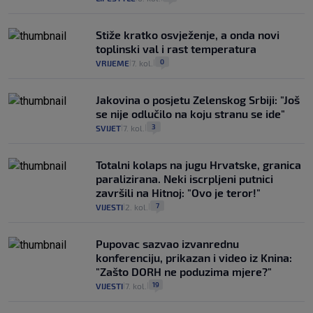
Stiže kratko osvježenje, a onda novi
toplinski val i rast temperatura
0
VRIJEME
7. kol.
|
|
Jakovina o posjetu Zelenskog Srbiji: "Još
se nije odlučilo na koju stranu se ide"
3
SVIJET
7. kol.
|
|
Totalni kolaps na jugu Hrvatske, granica
paralizirana. Neki iscrpljeni putnici
završili na Hitnoj: "Ovo je teror!"
7
VIJESTI
2. kol.
|
|
Pupovac sazvao izvanrednu
konferenciju, prikazan i video iz Knina:
"Zašto DORH ne poduzima mjere?"
19
VIJESTI
7. kol.
|
|