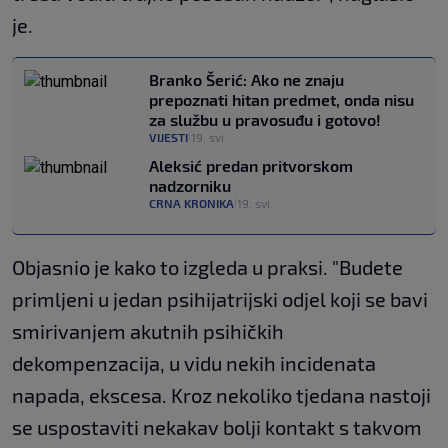
je.
Branko Šerić: Ako ne znaju
prepoznati hitan predmet, onda nisu
za službu u pravosuđu i gotovo!
VIJESTI
19. svi.
|
Aleksić predan pritvorskom
nadzorniku
CRNA KRONIKA
19. svi.
|
Objasnio je kako to izgleda u praksi. "Budete
primljeni u jedan psihijatrijski odjel koji se bavi
smirivanjem akutnih psihičkih
dekompenzacija, u vidu nekih incidenata
napada, ekscesa. Kroz nekoliko tjedana nastoji
se uspostaviti nekakav bolji kontakt s takvom