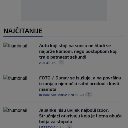
NAJČITANIJE
Auto koji stoji na suncu ne hladi se
najbrže klimom, nego postupkom koji
traje petnaest sekundi
0
AUTO
7. kol.
|
|
FOTO / Dunav se isušuje, a na površinu
izranjaju njemački ratni brodovi i kosti
mamuta
2
KLIMATSKE PROMJENE
5. kol.
|
|
Japanke nisu uvijek najbolji izbor:
Stručnjaci otkrivaju koja je ljetna obuća
bolja za stopala
0
LIFESTYLE
6. kol.
|
|