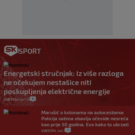
SPORT
Energetski stručnjak: Iz više razloga
ne očekujem nestašice niti
poskupljenja električne energije
0
VIJESTI
prije 1 h
|
|
Marušić o kolonama na autocestama:
Policija satima obavlja očevide nesreća
kao prije 50 godina. Evo kako to ubrzati
7
VIJESTI
4. kol.
|
|