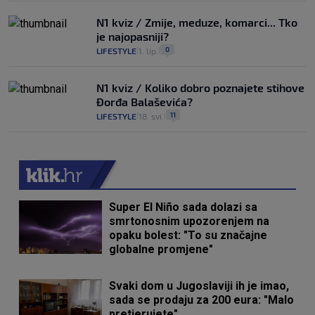
N1 kviz / Zmije, meduze, komarci... Tko
je najopasniji?
0
LIFESTYLE
1. lip.
|
|
N1 kviz / Koliko dobro poznajete stihove
Đorđa Balaševića?
11
LIFESTYLE
18. svi.
|
|
Super El Niño sada dolazi sa
smrtonosnim upozorenjem na
opaku bolest: "To su značajne
globalne promjene"
Svaki dom u Jugoslaviji ih je imao,
sada se prodaju za 200 eura: "Malo
pretjerujete"