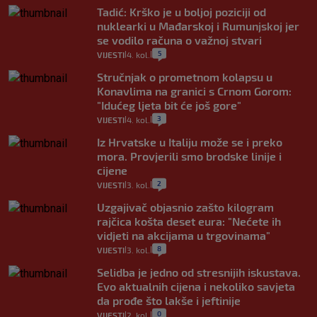
Tadić: Krško je u boljoj poziciji od
nuklearki u Mađarskoj i Rumunjskoj jer
se vodilo računa o važnoj stvari
5
VIJESTI
4. kol.
|
|
Stručnjak o prometnom kolapsu u
Konavlima na granici s Crnom Gorom:
"Idućeg ljeta bit će još gore"
3
VIJESTI
4. kol.
|
|
Iz Hrvatske u Italiju može se i preko
mora. Provjerili smo brodske linije i
cijene
2
VIJESTI
3. kol.
|
|
Uzgajivač objasnio zašto kilogram
rajčica košta deset eura: "Nećete ih
vidjeti na akcijama u trgovinama"
8
VIJESTI
3. kol.
|
|
Selidba je jedno od stresnijih iskustava.
Evo aktualnih cijena i nekoliko savjeta
da prođe što lakše i jeftinije
0
VIJESTI
2. kol.
|
|