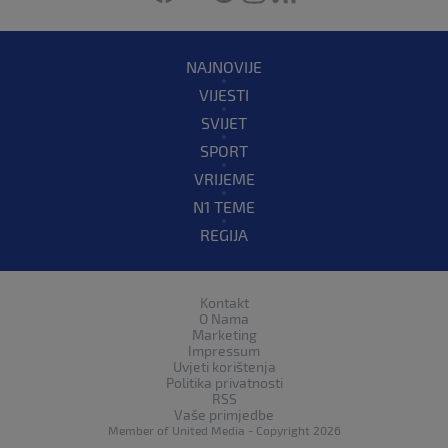
NAJNOVIJE
VIJESTI
SVIJET
SPORT
VRIJEME
N1 TEME
REGIJA
Kontakt
O Nama
Marketing
Impressum
Uvjeti korištenja
Politika privatnosti
RSS
Vaše primjedbe
Member of
United Media
- Copyright 2026