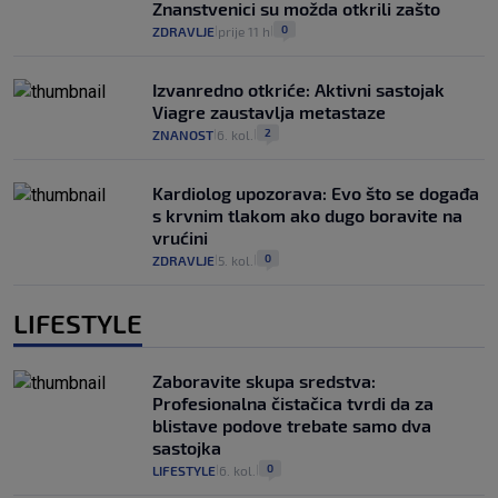
Znanstvenici su možda otkrili zašto
0
ZDRAVLJE
prije 11 h
|
|
Izvanredno otkriće: Aktivni sastojak
Viagre zaustavlja metastaze
2
ZNANOST
6. kol.
|
|
Kardiolog upozorava: Evo što se događa
s krvnim tlakom ako dugo boravite na
vrućini
0
ZDRAVLJE
5. kol.
|
|
LIFESTYLE
Zaboravite skupa sredstva:
Profesionalna čistačica tvrdi da za
blistave podove trebate samo dva
sastojka
0
LIFESTYLE
6. kol.
|
|