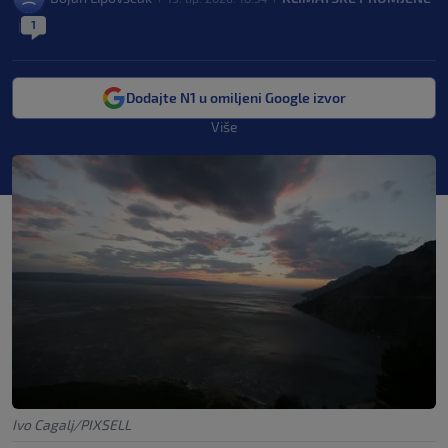
1
|
Dodajte N1 u omiljeni Google izvor
Više
Ivo Cagalj/PIXSELL