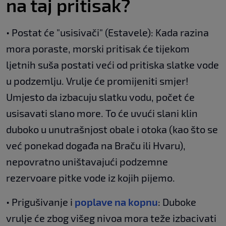
na taj pritisak?
• Postat će "usisivači" (Estavele): Kada razina
mora poraste, morski pritisak će tijekom
ljetnih suša postati veći od pritiska slatke vode
u podzemlju. Vrulje će promijeniti smjer!
Umjesto da izbacuju slatku vodu, počet će
usisavati slano more. To će uvući slani klin
duboko u unutrašnjost obale i otoka (kao što se
već ponekad događa na Braču ili Hvaru),
nepovratno uništavajući podzemne
rezervoare pitke vode iz kojih pijemo.
• Prigušivanje i
poplave na kopnu
: Duboke
vrulje će zbog višeg nivoa mora teže izbacivati