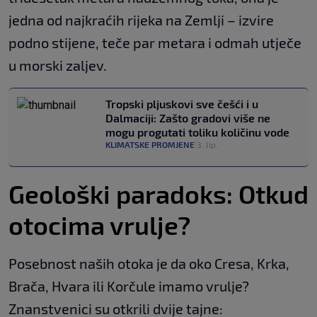
jedna od najkraćih rijeka na Zemlji – izvire
podno stijene, teče par metara i odmah utječe
u morski zaljev.
Tropski pljuskovi sve češći i u
Dalmaciji: Zašto gradovi više ne
mogu progutati toliku količinu vode
KLIMATSKE PROMJENE
3. lip.
|
Geološki paradoks: Otkud
otocima vrulje?
Posebnost naših otoka je da oko Cresa, Krka,
Brača, Hvara ili Korčule imamo vrulje?
Znanstvenici su otkrili dvije tajne: