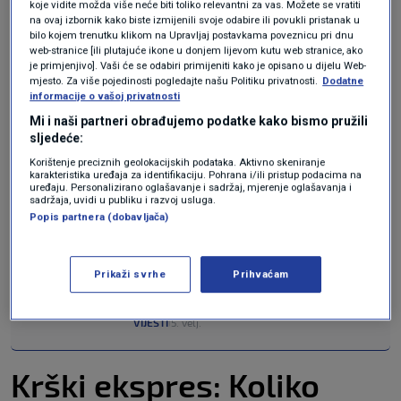
koje vidite možda više neće biti toliko relevantni za vas. Možete se vratiti
Velebitu, Biokovu, Dinari, pa sve do
na ovaj izbornik kako biste izmijenili svoje odabire ili povukli pristanak u
bilo kojem trenutku klikom na Upravljaj postavkama poveznicu pri dnu
unutrašnjosti Bosne i Hercegovine. Kada padnu
web-stranice [ili plutajuće ikone u donjem lijevom kutu web stranice, ako
je primjenjivo]. Vaši će se odabiri primijeniti kako je opisano u dijelu Web-
kiše ili se topi snijeg, naš krški reljef djeluje kao
mjesto. Za više pojedinosti pogledajte našu Politiku privatnosti.
Dodatne
informacije o vašoj privatnosti
golema spužva. Voda teče i propada kroz
Mi i naši partneri obrađujemo podatke kako bismo pružili
pukotine i jame krškog terena te, tjerana
sljedeće:
ogromnim pritiskom iz zaleđa koje je na višoj
Korištenje preciznih geolokacijskih podataka. Aktivno skeniranje
karakteristika uređaja za identifikaciju. Pohrana i/ili pristup podacima na
uređaju. Personalizirano oglašavanje i sadržaj, mjerenje oglašavanja i
visini, putuje prema moru i silovito izbija na
sadržaja, uvidi u publiku i razvoj usluga.
Popis partnera (dobavljača)
morskome dnu.
FOTO, VIDEO / Pogledajte
Prikaži svrhe
Prihvaćam
nevjerojatne prizore u moru nakon
obilne kiše
VIJESTI
5. velj.
|
Krški ekspres: Koliko