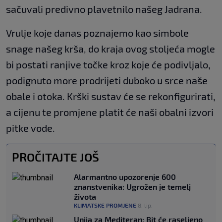
sačuvali predivno plavetnilo našeg Jadrana.
Vrulje koje danas poznajemo kao simbole
snage našeg krša, do kraja ovog stoljeća mogle
bi postati ranjive točke kroz koje će podivljalo,
podignuto more prodrijeti duboko u srce naše
obale i otoka. Krški sustav će se rekonfigurirati,
a cijenu te promjene platit će naši obalni izvori
pitke vode.
PROČITAJTE JOŠ
Alarmantno upozorenje 600
znanstvenika: Ugrožen je temelj
života
KLIMATSKE PROMJENE
8. lip.
|
Unija za Mediteran: Bit će raseljeno