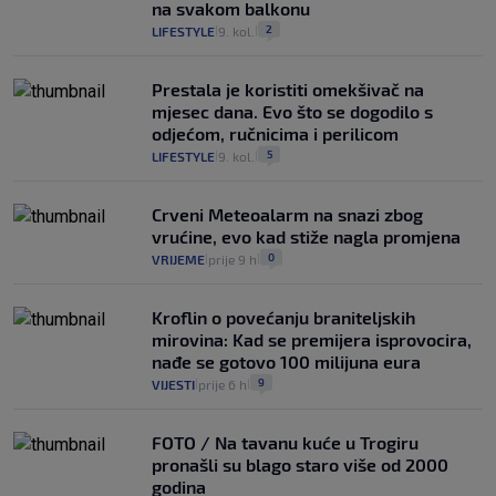
na svakom balkonu
2
LIFESTYLE
9. kol.
|
|
Prestala je koristiti omekšivač na
mjesec dana. Evo što se dogodilo s
odjećom, ručnicima i perilicom
5
LIFESTYLE
9. kol.
|
|
Crveni Meteoalarm na snazi zbog
vrućine, evo kad stiže nagla promjena
0
VRIJEME
prije 9 h
|
|
Kroflin o povećanju braniteljskih
mirovina: Kad se premijera isprovocira,
nađe se gotovo 100 milijuna eura
9
VIJESTI
prije 6 h
|
|
FOTO / Na tavanu kuće u Trogiru
pronašli su blago staro više od 2000
godina