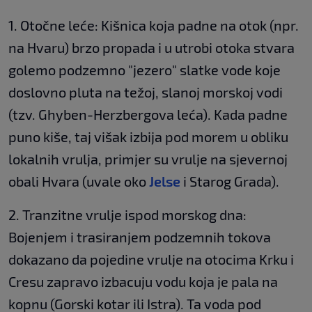
1. Otočne leće: Kišnica koja padne na otok (npr.
na Hvaru) brzo propada i u utrobi otoka stvara
golemo podzemno "jezero" slatke vode koje
doslovno pluta na težoj, slanoj morskoj vodi
(tzv. Ghyben-Herzbergova leća). Kada padne
puno kiše, taj višak izbija pod morem u obliku
lokalnih vrulja, primjer su vrulje na sjevernoj
obali Hvara (uvale oko
Jelse
i Starog Grada).
2. Tranzitne vrulje ispod morskog dna:
Bojenjem i trasiranjem podzemnih tokova
dokazano da pojedine vrulje na otocima Krku i
Cresu zapravo izbacuju vodu koja je pala na
kopnu (Gorski kotar ili Istra). Ta voda pod