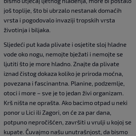
bismo utjecaj ljetnog hlađenja, more bi postalo
još toplije, što bi ubrzalo nestanak domaćih
vrsta i pogodovalo invaziji tropskih vrsta
životinja i biljaka.
Sljedeći put kada plivate i osjetite sloj hladne
vode oko nogu, nemojte bježati i nemojte se
ljutiti što je more hladno. Znajte da plivate
iznad čistog dokaza koliko je priroda moćna,
povezana i fascinantna. Planine, podzemlje,
otoci i more – sve je to jedan živi organizam.
Krš ništa ne oprašta. Ako bacimo otpad u neki
ponor u Lici ili Zagori, on će za par dana,
potpuno nepročišćen, završiti u vrulji u kojoj se
kupate. Čuvajmo našu unutrašnjost, da bismo