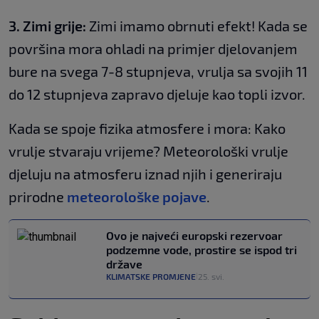
3. Zimi grije:
Zimi imamo obrnuti efekt! Kada se
površina mora ohladi na primjer djelovanjem
bure na svega 7-8 stupnjeva, vrulja sa svojih 11
do 12 stupnjeva zapravo djeluje kao topli izvor.
Kada se spoje fizika atmosfere i mora: Kako
vrulje stvaraju vrijeme? Meteorološki vrulje
djeluju na atmosferu iznad njih i generiraju
prirodne
meteorološke pojave
.
Ovo je najveći europski rezervoar
podzemne vode, prostire se ispod tri
države
KLIMATSKE PROMJENE
25. svi.
|