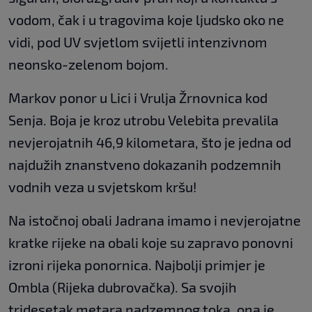
vodom, čak i u tragovima koje ljudsko oko ne
vidi, pod UV svjetlom svijetli intenzivnom
neonsko-zelenom bojom.
Markov ponor u Lici i Vrulja Žrnovnica kod
Senja. Boja je kroz utrobu Velebita prevalila
nevjerojatnih 46,9 kilometara, što je jedna od
najdužih znanstveno dokazanih podzemnih
vodnih veza u svjetskom kršu!
Na istočnoj obali Jadrana imamo i nevjerojatne
kratke rijeke na obali koje su zapravo ponovni
izroni rijeka ponornica. Najbolji primjer je
Ombla (Rijeka dubrovačka). Sa svojih
tridesetak metara nadzemnog toka, ona je