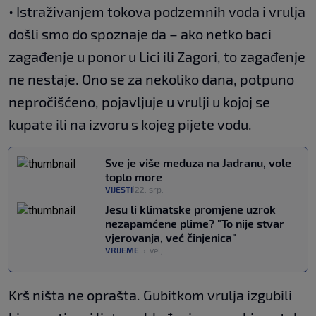
• Istraživanjem tokova podzemnih voda i vrulja
došli smo do spoznaje da – ako netko baci
zagađenje u ponor u Lici ili Zagori, to zagađenje
ne nestaje. Ono se za nekoliko dana, potpuno
nepročišćeno, pojavljuje u vrulji u kojoj se
kupate ili na izvoru s kojeg pijete vodu.
Sve je više meduza na Jadranu, vole
toplo more
VIJESTI
22. srp.
|
Jesu li klimatske promjene uzrok
nezapamćene plime? "To nije stvar
vjerovanja, već činjenica"
VRIJEME
5. velj.
|
Krš ništa ne oprašta. Gubitkom vrulja izgubili