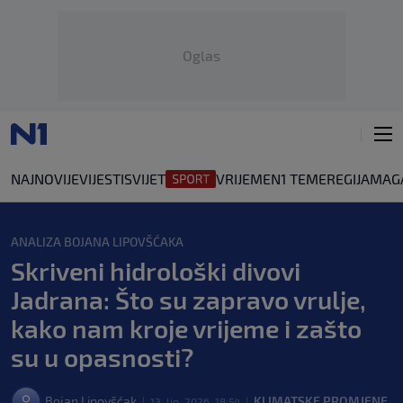
Oglas
NAJNOVIJE
VIJESTI
SVIJET
VRIJEME
N1 TEME
REGIJA
MAG
ANALIZA BOJANA LIPOVŠĆAKA
Skriveni hidrološki divovi
Jadrana: Što su zapravo vrulje,
kako nam kroje vrijeme i zašto
su u opasnosti?
Bojan Lipovšćak
KLIMATSKE PROMJENE
13. lip. 2026. 18:54
|
|