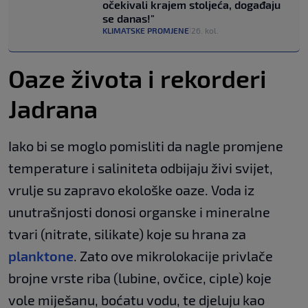
očekivali krajem stoljeća, događaju
se danas!"
KLIMATSKE PROMJENE
26. kol.
|
Oaze života i rekorderi
Jadrana
Iako bi se moglo pomisliti da nagle promjene
temperature i saliniteta odbijaju živi svijet,
vrulje su zapravo ekološke oaze. Voda iz
unutrašnjosti donosi organske i mineralne
tvari (nitrate, silikate) koje su hrana za
planktone
. Zato ove mikrolokacije privlače
brojne vrste riba (lubine, ovčice, ciple) koje
vole miješanu, boćatu vodu, te djeluju kao