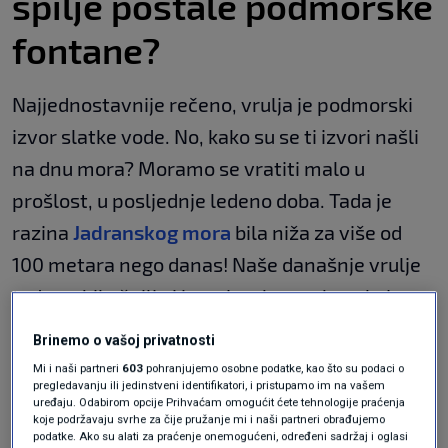
špilje postale podmorske
fontane?
Najjednostavnije rečeno, vrulja je podmorski
izvor slatke vode. No, kako su se ti izvori našli
na dnu mora? Moramo se vratiti malo u
prošlost, u posljednje ledeno doba. Tada je
razina
Jadranskog mora
bila niža za više od
100 metara nego danas! Naše današnje vrulje
tada su bile špilje i izvori na kopnu kroz koje su
tekle rijeke ponornice. Kada se led otopio i
Brinemo o vašoj privatnosti
more podiglo, ti su izvori potopljeni, ali voda
Mi i naši partneri
603
pohranjujemo osobne podatke, kao što su podaci o
pregledavanju ili jedinstveni identifikatori, i pristupamo im na vašem
kroz njih nije prestala teći.
uređaju. Odabirom opcije Prihvaćam omogućit ćete tehnologije praćenja
koje podržavaju svrhe za čije pružanje mi i naši partneri obrađujemo
Sve počinje visoko u planinskim masivima – na
podatke. Ako su alati za praćenje onemogućeni, određeni sadržaj i oglasi