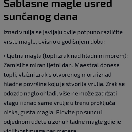
Sablasne magle usred
sunčanog dana
Iznad vrulja se javljaju dvije potpuno različite
vrste magle, ovisno o godišnjem dobu:
• Ljetna magla (topli zrak nad hladnim morem):
Zamislite miran ljetni dan. Maestral donese
topli, vlažni zrak s otvorenog mora iznad
hladne površine koju je stvorila vrulja. Zrak se
odozdo naglo ohladi, više ne može zadržati
vlagu i iznad same vrulje u trenu proključa
niska, gusta magla. Plovite po suncu i
odjednom uđete u zonu hladne magle gdje je
vidljivost svega par metara.