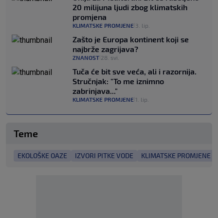
20 milijuna ljudi zbog klimatskih
promjena
KLIMATSKE PROMJENE
3. lip.
|
Zašto je Europa kontinent koji se
najbrže zagrijava?
ZNANOST
28. svi.
|
Tuča će bit sve veća, ali i razornija.
Stručnjak: "To me iznimno
zabrinjava..."
KLIMATSKE PROMJENE
1. lip.
|
Teme
EKOLOŠKE OAZE
IZVORI PITKE VODE
KLIMATSKE PROMJENE I 