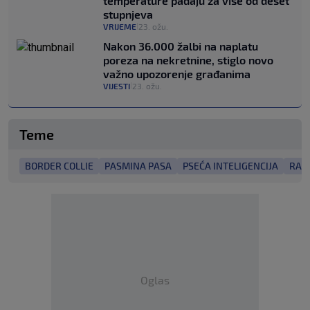
temperature padaju za više od deset
stupnjeva
VRIJEME
23. ožu.
|
Nakon 36.000 žalbi na naplatu
poreza na nekretnine, stiglo novo
važno upozorenje građanima
VIJESTI
23. ožu.
|
Teme
BORDER COLLIE
PASMINA PASA
PSEĆA INTELIGENCIJA
RADN
Oglas