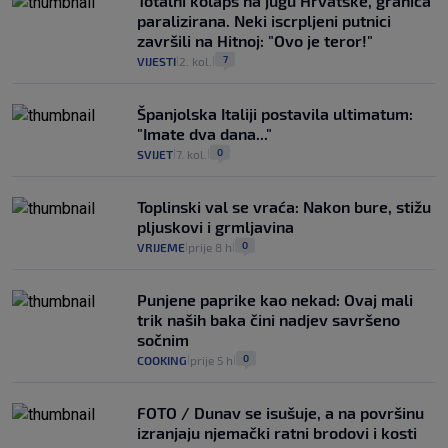
Totalni kolaps na jugu Hrvatske, granica
paralizirana. Neki iscrpljeni putnici
završili na Hitnoj: "Ovo je teror!"
7
VIJESTI
2. kol.
|
|
Španjolska Italiji postavila ultimatum:
"Imate dva dana..."
0
SVIJET
7. kol.
|
|
Toplinski val se vraća: Nakon bure, stižu
pljuskovi i grmljavina
0
VRIJEME
prije 8 h
|
|
Punjene paprike kao nekad: Ovaj mali
trik naših baka čini nadjev savršeno
sočnim
0
COOKING
prije 5 h
|
|
FOTO / Dunav se isušuje, a na površinu
izranjaju njemački ratni brodovi i kosti