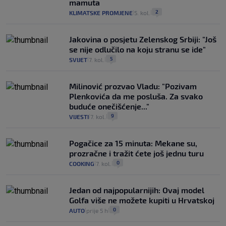
mamuta
2
KLIMATSKE PROMJENE
5. kol.
|
|
Jakovina o posjetu Zelenskog Srbiji: "Još
se nije odlučilo na koju stranu se ide"
5
SVIJET
7. kol.
|
|
Milinović prozvao Vladu: "Pozivam
Plenkovića da me posluša. Za svako
buduće onečišćenje..."
9
VIJESTI
7. kol.
|
|
Pogačice za 15 minuta: Mekane su,
prozračne i tražit ćete još jednu turu
0
COOKING
7. kol.
|
|
Jedan od najpopularnijih: Ovaj model
Golfa više ne možete kupiti u Hrvatskoj
0
AUTO
prije 5 h
|
|