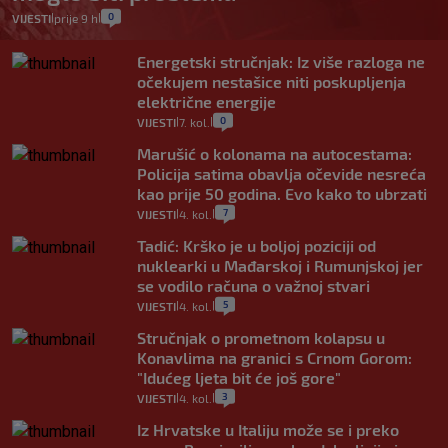
0
VIJESTI
prije 9 h
|
|
Energetski stručnjak: Iz više razloga ne
očekujem nestašice niti poskupljenja
električne energije
0
VIJESTI
7. kol.
|
|
Marušić o kolonama na autocestama:
Policija satima obavlja očevide nesreća
kao prije 50 godina. Evo kako to ubrzati
7
VIJESTI
4. kol.
|
|
Tadić: Krško je u boljoj poziciji od
nuklearki u Mađarskoj i Rumunjskoj jer
se vodilo računa o važnoj stvari
5
VIJESTI
4. kol.
|
|
Stručnjak o prometnom kolapsu u
Konavlima na granici s Crnom Gorom:
"Idućeg ljeta bit će još gore"
3
VIJESTI
4. kol.
|
|
Iz Hrvatske u Italiju može se i preko