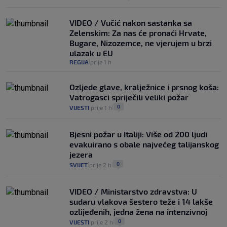
VIDEO / Vučić nakon sastanka sa
Zelenskim: Za nas će pronaći Hrvate,
Bugare, Nizozemce, ne vjerujem u brzi
ulazak u EU
REGIJA
prije 1 h
|
Ozljede glave, kralježnice i prsnog koša:
Vatrogasci spriječili veliki požar
0
VIJESTI
prije 1 h
|
|
Bjesni požar u Italiji: Više od 200 ljudi
evakuirano s obale najvećeg talijanskog
jezera
0
SVIJET
prije 2 h
|
|
VIDEO / Ministarstvo zdravstva: U
sudaru vlakova šestero teže i 14 lakše
ozlijeđenih, jedna žena na intenzivnoj
0
VIJESTI
prije 2 h
|
|