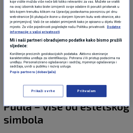
koje vidite možda više neće biti toliko relevantni za vas. Možete se vratiti
tretirajući ih kao stado.
na ovaj izbornik kako biste izmijenili svoje odabire ili povukli pristanak u
bilo kojem trenutku klikom na Upravljaj postavkama poveznicu pri dnu
web-stranice [ili plutajuće ikone u donjem lijevom kutu web stranice, ako
je primjenjivo]. Vaši će se odabiri primijeniti kako je opisano u dijelu Web-
mjesto. Za više pojedinosti pogledajte našu Politiku privatnosti.
Dodatne
informacije o vašoj privatnosti
Mi i naši partneri obrađujemo podatke kako bismo pružili
sljedeće:
Korištenje preciznih geolokacijskih podataka. Aktivno skeniranje
karakteristika uređaja za identifikaciju. Pohrana i/ili pristup podacima na
uređaju. Personalizirano oglašavanje i sadržaj, mjerenje oglašavanja i
sadržaja, uvidi u publiku i razvoj usluga.
Popis partnera (dobavljača)
Jacob on Unsplash
Prikaži svrhe
Prihvaćam
Pudla – više od estetskog
simbola