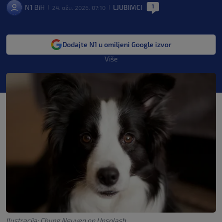
1
N1 BiH
LJUBIMCI
24. ožu. 2026. 07:10
|
|
|
Dodajte N1 u omiljeni Google izvor
Više
Ilustracija: Chung Nguyen on Unsplash