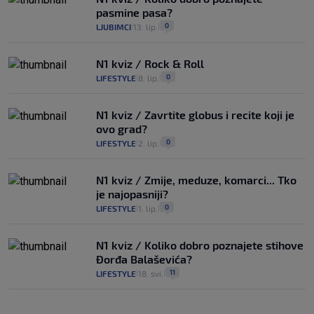
pasmine pasa?
0
LJUBIMCI
13. lip.
|
|
N1 kviz / Rock & Roll
0
LIFESTYLE
8. lip.
|
|
N1 kviz / Zavrtite globus i recite koji je
ovo grad?
0
LIFESTYLE
2. lip.
|
|
N1 kviz / Zmije, meduze, komarci... Tko
je najopasniji?
0
LIFESTYLE
1. lip.
|
|
N1 kviz / Koliko dobro poznajete stihove
Đorđa Balaševića?
11
LIFESTYLE
18. svi.
|
|