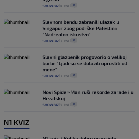
0
SHOWBIZ
4. kol.
|
|
Slavnom bendu zabranili ulazak u
Singapur zbog podrške Palestini:
"Nadrealno iskustvo"
0
SHOWBIZ
3. kol.
|
|
Slavni glazbenik progovorio o velikoj
borbi: "Ljudi su se dolazili oprostiti od
mene"
0
SHOWBIZ
3. kol.
|
|
Novi Spider-Man ruši rekorde zarade i u
Hrvatskoj
0
SHOWBIZ
3. kol.
|
|
N1 KVIZ
N1 kviz / Koliko dobro poznajete