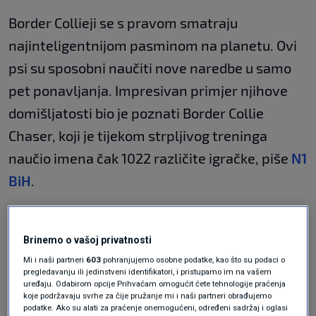
Border Collieji se s pravom smatraju
najinteligentnijom pasminom na planetu. Ovi
psi su sposobni naučiti nove naredbe u samo
pet ponavljanja. Impresivan primjer njihove
domišljatosti bio je poznati Border Collie
Chaser, koji je tijekom strpljivog treninga
naučio imena čak 1022 različite igračke, piše
N1
BiH
.
Ova pasmina zahtijeva stalnu tjelesnu
aktivnost i intenzivnu mentalnu stimulaciju.
Brinemo o vašoj privatnosti
Zanimljivo je da ako Border Collie osjeti
Mi i naši partneri
603
pohranjujemo osobne podatke, kao što su podaci o
pregledavanju ili jedinstveni identifikatori, i pristupamo im na vašem
tjeskobu ili višak energije, pokušat će "okupiti"
uređaju. Odabirom opcije Prihvaćam omogućit ćete tehnologije praćenja
koje podržavaju svrhe za čije pružanje mi i naši partneri obrađujemo
druge kućne ljubimce, pa čak i članove obitelji,
podatke. Ako su alati za praćenje onemogućeni, određeni sadržaj i oglasi