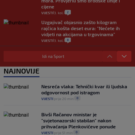
mora. Provjerili smo brodske linije i
cijene
2
VIJESTI
3. kol.
|
|
Uzgajivač objasnio zašto kilogram
rajčica košta deset eura: "Nećete ih
vidjeti na akcijama u trgovinama"
8
VIJESTI
3. kol.
|
|
Selidba je jedno od stresnijih iskustava.
Evo aktualnih cijena i nekoliko savjeta
Idi na Sport
da prođe što lakše i jeftinije
0
VIJESTI
2. kol.
NAJNOVIJE
|
|
Izračunali smo koliko košta putovanje
automobilom na Hvar iz Zagreba, a
Nesreća vlaka: Tehnički kvar ili ljudska
koliko iz Osijeka
odgovornost pod istragom
14
VIJESTI
2. kol.
|
|
0
VIJESTI
prije 20 min
|
|
Bivši Račanov ministar je
"svjetonazorski stabilan" nakon
prihvaćanja Plenkovićeve ponude
0
VIJESTI
prije 51 min
|
|