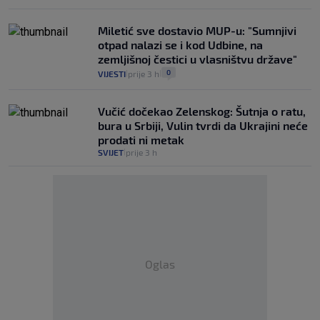
Miletić sve dostavio MUP-u: "Sumnjivi
otpad nalazi se i kod Udbine, na
zemljišnoj čestici u vlasništvu države"
0
VIJESTI
prije 3 h
|
|
Vučić dočekao Zelenskog: Šutnja o ratu,
bura u Srbiji, Vulin tvrdi da Ukrajini neće
prodati ni metak
SVIJET
prije 3 h
|
Oglas