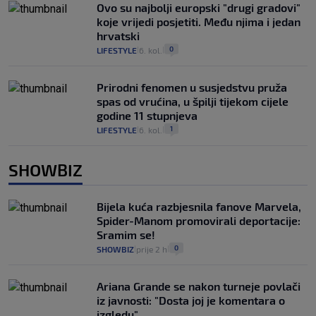
Ovo su najbolji europski "drugi gradovi"
koje vrijedi posjetiti. Među njima i jedan
hrvatski
0
LIFESTYLE
6. kol.
|
|
Prirodni fenomen u susjedstvu pruža
spas od vrućina, u špilji tijekom cijele
godine 11 stupnjeva
1
LIFESTYLE
6. kol.
|
|
SHOWBIZ
Bijela kuća razbjesnila fanove Marvela,
Spider-Manom promovirali deportacije:
Sramim se!
0
SHOWBIZ
prije 2 h
|
|
Ariana Grande se nakon turneje povlači
iz javnosti: "Dosta joj je komentara o
izgledu"