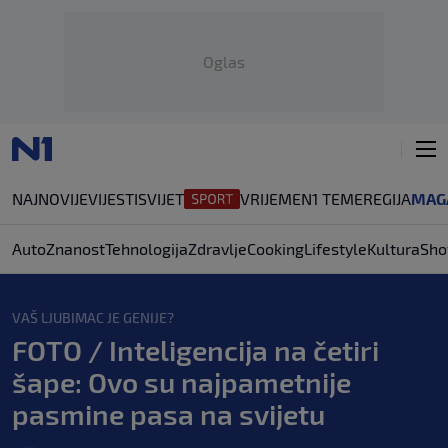
Oglas
NAJNOVIJE
VIJESTI
SVIJET
VRIJEME
N1 TEME
REGIJA
MAG
Auto
Znanost
Tehnologija
Zdravlje
Cooking
Lifestyle
Kultura
Sho
VAŠ LJUBIMAC JE GENIJE?
FOTO / Inteligencija na četiri
šape: Ovo su najpametnije
pasmine pasa na svijetu