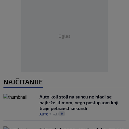
Oglas
NAJČITANIJE
Auto koji stoji na suncu ne hladi se
najbrže klimom, nego postupkom koji
traje petnaest sekundi
0
AUTO
7. kol.
|
|