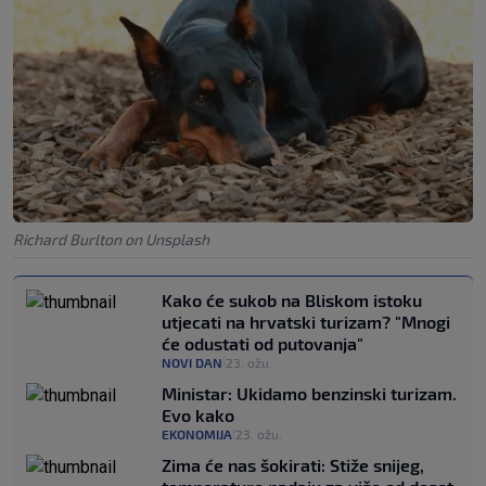
Richard Burlton on Unsplash
Kako će sukob na Bliskom istoku
utjecati na hrvatski turizam? "Mnogi
će odustati od putovanja"
NOVI DAN
23. ožu.
|
Ministar: Ukidamo benzinski turizam.
Evo kako
EKONOMIJA
23. ožu.
|
Zima će nas šokirati: Stiže snijeg,