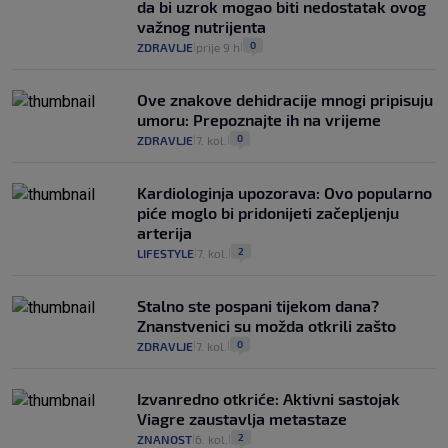
da bi uzrok mogao biti nedostatak ovog
važnog nutrijenta
0
ZDRAVLJE
prije 9 h
|
|
Ove znakove dehidracije mnogi pripisuju
umoru: Prepoznajte ih na vrijeme
0
ZDRAVLJE
7. kol.
|
|
Kardiologinja upozorava: Ovo popularno
piće moglo bi pridonijeti začepljenju
arterija
2
LIFESTYLE
7. kol.
|
|
Stalno ste pospani tijekom dana?
Znanstvenici su možda otkrili zašto
0
ZDRAVLJE
7. kol.
|
|
Izvanredno otkriće: Aktivni sastojak
Viagre zaustavlja metastaze
2
ZNANOST
6. kol.
|
|