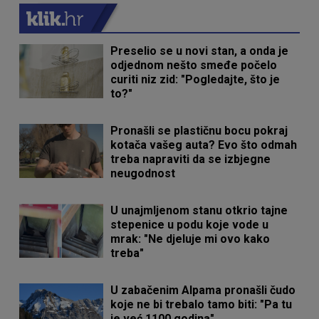
Preselio se u novi stan, a onda je
odjednom nešto smeđe počelo
curiti niz zid: "Pogledajte, što je
to?"
Pronašli se plastičnu bocu pokraj
kotača vašeg auta? Evo što odmah
treba napraviti da se izbjegne
neugodnost
U unajmljenom stanu otkrio tajne
stepenice u podu koje vode u
mrak: "Ne djeluje mi ovo kako
treba"
U zabačenim Alpama pronašli čudo
koje ne bi trebalo tamo biti: "Pa tu
je već 1100 godina"