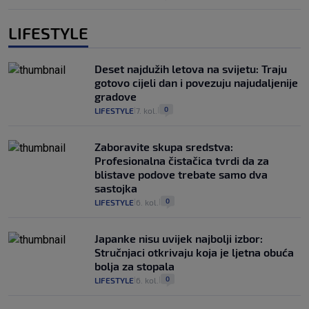
LIFESTYLE
Deset najdužih letova na svijetu: Traju
gotovo cijeli dan i povezuju najudaljenije
gradove
0
LIFESTYLE
7. kol.
|
|
Zaboravite skupa sredstva:
Profesionalna čistačica tvrdi da za
blistave podove trebate samo dva
sastojka
0
LIFESTYLE
6. kol.
|
|
Japanke nisu uvijek najbolji izbor:
Stručnjaci otkrivaju koja je ljetna obuća
bolja za stopala
0
LIFESTYLE
6. kol.
|
|