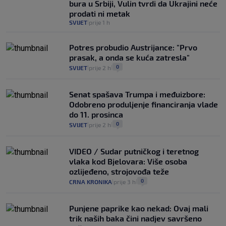
bura u Srbiji, Vulin tvrdi da Ukrajini neće
prodati ni metak
SVIJET
prije 1 h
|
Potres probudio Austrijance: "Prvo
prasak, a onda se kuća zatresla"
0
SVIJET
prije 2 h
|
|
Senat spašava Trumpa i međuizbore:
Odobreno produljenje financiranja vlade
do 11. prosinca
0
SVIJET
prije 2 h
|
|
VIDEO / Sudar putničkog i teretnog
vlaka kod Bjelovara: Više osoba
ozlijeđeno, strojovođa teže
0
CRNA KRONIKA
prije 3 h
|
|
Punjene paprike kao nekad: Ovaj mali
trik naših baka čini nadjev savršeno