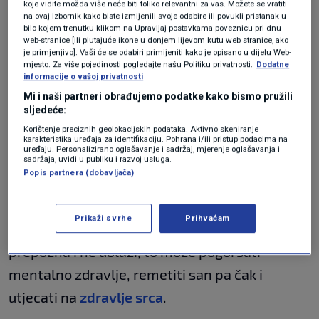
Exeteru, javlja
Euronews
.
koje vidite možda više neće biti toliko relevantni za vas. Možete se vratiti
na ovaj izbornik kako biste izmijenili svoje odabire ili povukli pristanak u
bilo kojem trenutku klikom na Upravljaj postavkama poveznicu pri dnu
AASN navodi da su „stres na poslu,
nedostatak
web-stranice [ili plutajuće ikone u donjem lijevom kutu web stranice, ako
je primjenjivo]. Vaši će se odabiri primijeniti kako je opisano u dijelu Web-
sna
i nadolazeći popisi zadataka“ najčešći
mjesto. Za više pojedinosti pogledajte našu Politiku privatnosti.
Dodatne
informacije o vašoj privatnosti
okidači.
Mi i naši partneri obrađujemo podatke kako bismo pružili
sljedeće:
Posljedice nisu samo psihološke: istraživanje
Korištenje preciznih geolokacijskih podataka. Aktivno skeniranje
iz 2025. na starijim odraslim osobama
karakteristika uređaja za identifikaciju. Pohrana i/ili pristup podacima na
uređaju. Personalizirano oglašavanje i sadržaj, mjerenje oglašavanja i
pokazalo je da je anksioznost specifična za
sadržaja, uvidi u publiku i razvoj usluga.
Popis partnera (dobavljača)
ponedjeljak dovela do
23 posto viših razina
kortizola
– glavnog hormona stresa – koje su
Prikaži svrhe
Prihvaćam
bile prisutne kroz dva mjeseca. Ako se ne
prepozna i ne ublaži, to može pogoršati
mentalno zdravlje, remetiti san pa čak i
utjecati na
zdravlje srca
.