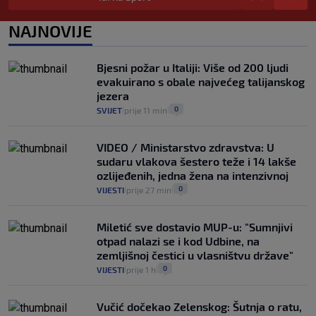
da prođe što lakše i jeftinije
0
VIJESTI
2. kol.
NAJNOVIJE
|
|
Izračunali smo koliko košta putovanje
automobilom na Hvar iz Zagreba, a
Bjesni požar u Italiji: Više od 200 ljudi
koliko iz Osijeka
evakuirano s obale najvećeg talijanskog
14
VIJESTI
2. kol.
|
|
jezera
0
SVIJET
prije 11 min
|
|
VIDEO / Ministarstvo zdravstva: U
sudaru vlakova šestero teže i 14 lakše
ozlijeđenih, jedna žena na intenzivnoj
0
VIJESTI
prije 27 min
|
|
Miletić sve dostavio MUP-u: "Sumnjivi
otpad nalazi se i kod Udbine, na
zemljišnoj čestici u vlasništvu države"
0
VIJESTI
prije 1 h
|
|
Vučić dočekao Zelenskog: Šutnja o ratu,