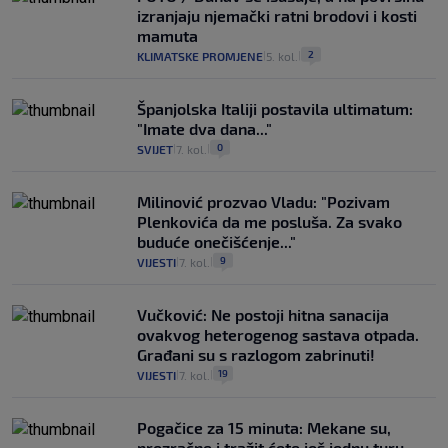
izranjaju njemački ratni brodovi i kosti
mamuta
2
KLIMATSKE PROMJENE
5. kol.
|
|
Španjolska Italiji postavila ultimatum:
"Imate dva dana..."
0
SVIJET
7. kol.
|
|
Milinović prozvao Vladu: "Pozivam
Plenkovića da me posluša. Za svako
buduće onečišćenje..."
9
VIJESTI
7. kol.
|
|
Vučković: Ne postoji hitna sanacija
ovakvog heterogenog sastava otpada.
Građani su s razlogom zabrinuti!
19
VIJESTI
7. kol.
|
|
Pogačice za 15 minuta: Mekane su,
prozračne i tražit ćete još jednu turu