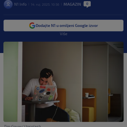
0
N1 Info
MAGAZIN
14. ruj. 2025. 10:56
|
|
|
Dodajte N1 u omiljeni Google izvor
Više
Tim Gouw/ Unsplash