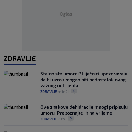
Oglas
ZDRAVLJE
Stalno ste umorni? Liječnici upozoravaju
da bi uzrok mogao biti nedostatak ovog
važnog nutrijenta
0
ZDRAVLJE
prije 7 h
|
|
Ove znakove dehidracije mnogi pripisuju
umoru: Prepoznajte ih na vrijeme
0
ZDRAVLJE
7. kol.
|
|