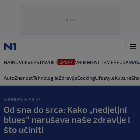
Oglas
NAJNOVIJE
VIJESTI
SVIJET
VRIJEME
N1 TEME
REGIJA
MAG
Auto
Znanost
Tehnologija
Zdravlje
Cooking
Lifestyle
Kultura
Sho
SUUNDAY SCARIES
Od sna do srca: Kako „nedjeljni
blues“ narušava naše zdravlje i
što učiniti