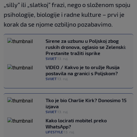
„silly“ ili „slatkoj“ frazi, nego o složenom spoju
psihologije, biologije i radne kulture – prvi je
korak da se njome ozbiljno pozabavimo.
Sirene za uzbunu u Poljskoj zbog
ruskih dronova, oglasio se Zelenski:
Prestanite tražiti isprike
SVIJET
13. ruj.
|
VIDEO / Kakvo je to oružje Rusija
postavila na granici s Poljskom?
SVIJET
13. ruj.
|
Tko je bio Charlie Kirk? Donosimo 15
izjava
SVIJET
13. ruj.
|
Kako locirati mobitel preko
WhatsApp?
LIFESTYLE
13. ruj.
|