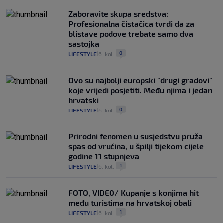
Zaboravite skupa sredstva:
Profesionalna čistačica tvrdi da za
blistave podove trebate samo dva
sastojka
0
LIFESTYLE
6. kol.
|
|
Ovo su najbolji europski "drugi gradovi"
koje vrijedi posjetiti. Među njima i jedan
hrvatski
0
LIFESTYLE
6. kol.
|
|
Prirodni fenomen u susjedstvu pruža
spas od vrućina, u špilji tijekom cijele
godine 11 stupnjeva
1
LIFESTYLE
6. kol.
|
|
FOTO, VIDEO/ Kupanje s konjima hit
među turistima na hrvatskoj obali
1
LIFESTYLE
6. kol.
|
|