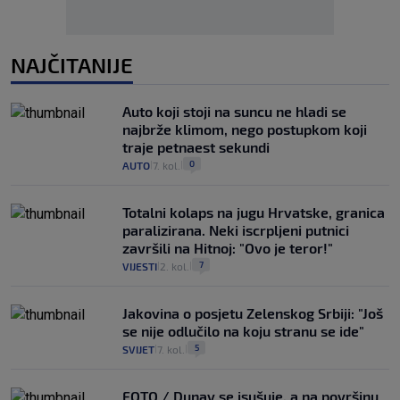
NAJČITANIJE
Auto koji stoji na suncu ne hladi se
najbrže klimom, nego postupkom koji
traje petnaest sekundi
0
AUTO
7. kol.
|
|
Totalni kolaps na jugu Hrvatske, granica
paralizirana. Neki iscrpljeni putnici
završili na Hitnoj: "Ovo je teror!"
7
VIJESTI
2. kol.
|
|
Jakovina o posjetu Zelenskog Srbiji: "Još
se nije odlučilo na koju stranu se ide"
5
SVIJET
7. kol.
|
|
FOTO / Dunav se isušuje, a na površinu