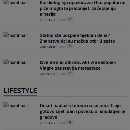
Kardiologinja upozorava: Ovo popularno
piće moglo bi pridonijeti začepljenju
arterija
2
LIFESTYLE
7. kol.
|
|
Stalno ste pospani tijekom dana?
Znanstvenici su možda otkrili zašto
0
ZDRAVLJE
7. kol.
|
|
Izvanredno otkriće: Aktivni sastojak
Viagre zaustavlja metastaze
2
ZNANOST
6. kol.
|
|
LIFESTYLE
Deset najdužih letova na svijetu: Traju
gotovo cijeli dan i povezuju najudaljenije
gradove
0
LIFESTYLE
7. kol.
|
|