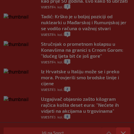
kao prije 50 godina. Evo kako to ubrzati
7
VIJESTI
4. kol.
|
|
Tadić: Krško je u boljoj poziciji od
nuklearki u Mađarskoj i Rumunjskoj jer
se vodilo računa o važnoj stvari
5
VIJESTI
4. kol.
|
|
Stručnjak o prometnom kolapsu u
Konavlima na granici s Crnom Gorom:
"Idućeg ljeta bit će još gore"
3
VIJESTI
4. kol.
|
|
Iz Hrvatske u Italiju može se i preko
mora. Provjerili smo brodske linije i
cijene
2
VIJESTI
3. kol.
|
|
Uzgajivač objasnio zašto kilogram
rajčica košta deset eura: "Nećete ih
vidjeti na akcijama u trgovinama"
8
VIJESTI
3. kol.
|
|
Selidba je jedno od stresnijih iskustava.
Evo aktualnih cijena i nekoliko savjeta
Idi na Sport