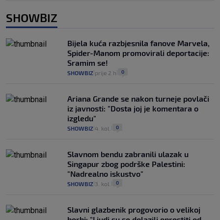
SHOWBIZ
Bijela kuća razbjesnila fanove Marvela,
Spider-Manom promovirali deportacije:
Sramim se!
0
SHOWBIZ
prije 2 h
|
|
Ariana Grande se nakon turneje povlači
iz javnosti: "Dosta joj je komentara o
izgledu"
0
SHOWBIZ
4. kol.
|
|
Slavnom bendu zabranili ulazak u
Singapur zbog podrške Palestini:
"Nadrealno iskustvo"
0
SHOWBIZ
3. kol.
|
|
Slavni glazbenik progovorio o velikoj
borbi: "Ljudi su se dolazili oprostiti od