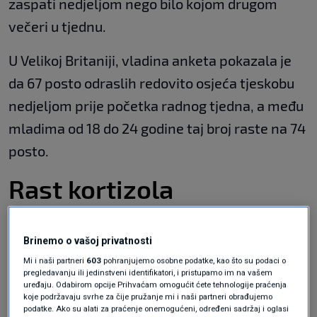
zaspati nedjeljom nego bilo kojom drugom
večeri u tjednu.
U Velikoj Britaniji, vladina anketa pokazala je
da 67 posto odraslih redovito osjeća tjeskobu
nedjeljom prije početka radnog tjedna, a među
mladima od 18 do 24 godine taj broj raste na 74
posto.
Rast kortizola
„To može biti odraz da niste zadovoljni svojim
Brinemo o vašoj privatnosti
poslom, ali isto tako i da imate vrlo visoka
Mi i naši partneri
603
pohranjujemo osobne podatke, kao što su podaci o
očekivanja od sebe na
poslu
,“ objašnjava
Ilke
pregledavanju ili jedinstveni identifikatori, i pristupamo im na vašem
uređaju. Odabirom opcije Prihvaćam omogućit ćete tehnologije praćenja
Inceoglu
s Poslovne škole Sveučilišta u
koje podržavaju svrhe za čije pružanje mi i naši partneri obrađujemo
podatke. Ako su alati za praćenje onemogućeni, određeni sadržaj i oglasi