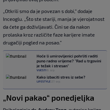
„Otkrili smo da je povezan s dobi,“ dodaje
Inceoglu. „Što ste stariji, manja je vjerojatnost
da ćete ga doživljavati. Čini se da nakon
prolaska kroz različite faze karijere imate
drugačiji pogled na posao.“
Hoće li umirovljenici pohrliti raditi
puno radno vrijeme? "Rad u trgovini
je težak i stresan"
VIJESTI
6. srp.
|
Kako izbaciti stres iz sebe?
LIFESTYLE
27. srp.
|
„Novi pakao“ ponedjeljka
Psihologinja
dr. Audrey Tang
, autorica knjige