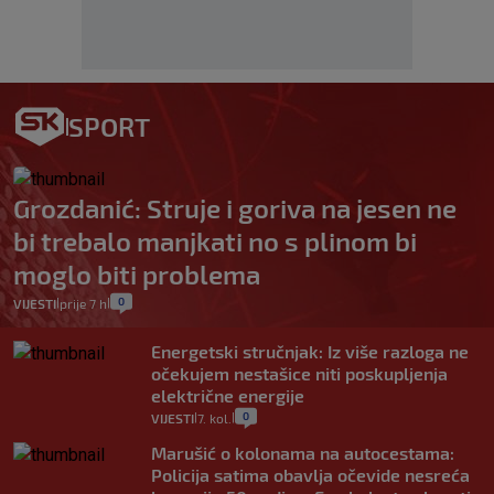
SPORT
Grozdanić: Struje i goriva na jesen ne
bi trebalo manjkati no s plinom bi
moglo biti problema
0
VIJESTI
prije 7 h
|
|
Energetski stručnjak: Iz više razloga ne
očekujem nestašice niti poskupljenja
električne energije
0
VIJESTI
7. kol.
|
|
Marušić o kolonama na autocestama:
Policija satima obavlja očevide nesreća