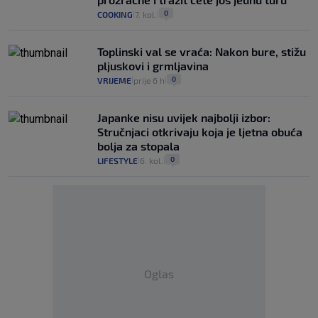
0
COOKING
7. kol.
|
|
Toplinski val se vraća: Nakon bure, stižu
pljuskovi i grmljavina
0
VRIJEME
prije 6 h
|
|
Japanke nisu uvijek najbolji izbor:
Stručnjaci otkrivaju koja je ljetna obuća
bolja za stopala
0
LIFESTYLE
6. kol.
|
|
Oglas