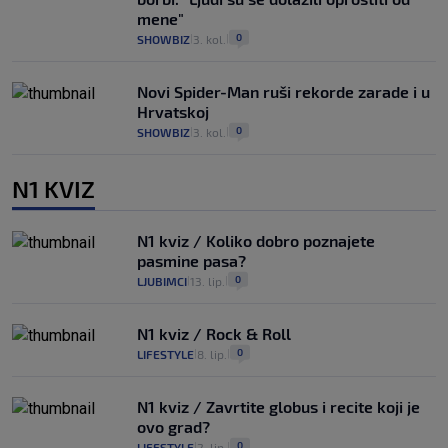
mene"
0
SHOWBIZ
3. kol.
|
|
Novi Spider-Man ruši rekorde zarade i u
Hrvatskoj
0
SHOWBIZ
3. kol.
|
|
N1 KVIZ
N1 kviz / Koliko dobro poznajete
pasmine pasa?
0
LJUBIMCI
13. lip.
|
|
N1 kviz / Rock & Roll
0
LIFESTYLE
8. lip.
|
|
N1 kviz / Zavrtite globus i recite koji je
ovo grad?
0
LIFESTYLE
2. lip.
|
|