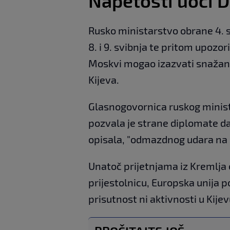
Napetosti uoči 
Rusko ministarstvo obrane 4. s
8. i 9. svibnja te pritom upozo
Moskvi mogao izazvati snažan
Kijeva.
Glasnogovornica ruskog minis
pozvala je strane diplomate da
opisala, "odmazdnog udara na 
Unatoč prijetnjama iz Kremlja
prijestolnicu, Europska unija p
prisutnost ni aktivnosti u Kijev