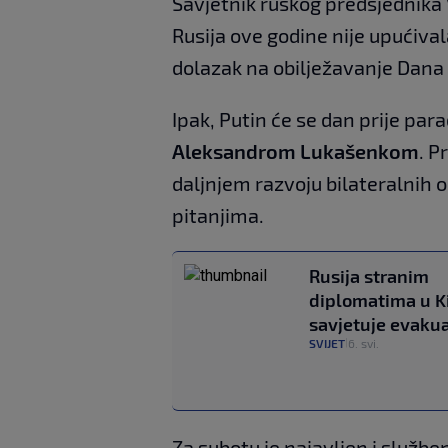
Savjetnik ruskog predsjednika
Rusija ove godine nije upućiv
dolazak na obilježavanje Dana
Ipak, Putin će se dan prije pa
Aleksandrom Lukašenkom
. P
daljnjem razvoju bilateralnih 
pitanjima.
Rusija stranim
diplomatima u K
savjetuje evakua
SVIJET
6. svi.
|
Za subotu je najavljen i službe