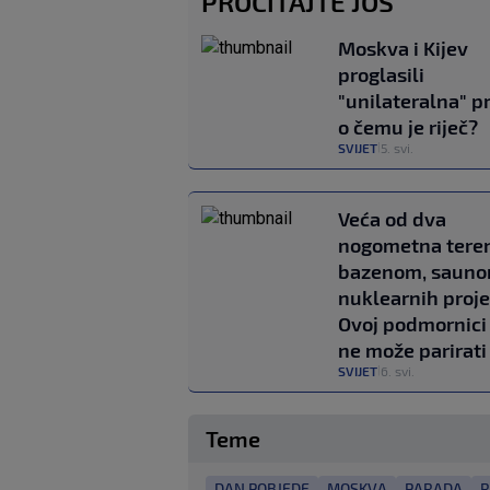
PROČITAJTE JOŠ
Moskva i Kijev
proglasili
"unilateralna" pr
o čemu je riječ?
SVIJET
5. svi.
|
Veća od dva
nogometna teren
bazenom, sauno
nuklearnih proje
Ovoj podmornici
ne može parirati
SVIJET
6. svi.
|
Teme
DAN POBJEDE
MOSKVA
PARADA
R