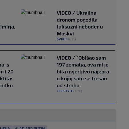
VIDEO / Ukrajina
dronom pogodila
imirja,
luksuzni neboder u
Moskvi
SVIJET
4. svi.
|
VIDEO / "Obišao sam
a, s
197 zemalja, ova mi je
m i 20
bila uvjerljivo najgora
ktila:
u kojoj sam se tresao
 nitko
od straha"
LIFESTYLE
3. ruj.
|
USIJA
VLADIMIR PUTIN