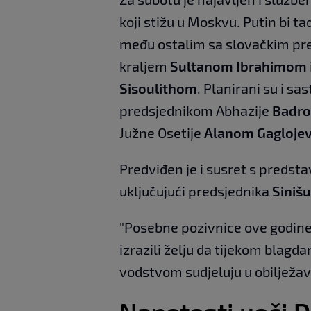
koji stižu u Moskvu. Putin bi ta
među ostalim sa slovačkim p
kraljem
Sultanom Ibrahimom
Sisoulithom
. Planirani su i sa
predsjednikom Abhazije
Badr
Južne Osetije
Alanom Gagloje
Predviđen je i susret s predst
uključujući predsjednika
Siniš
"Posebne pozivnice ove godine n
izrazili želju da tijekom blag
vodstvom sudjeluju u obilježava