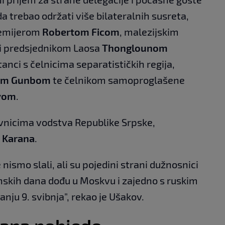
da trebao održati više bilateralnih susreta,
remijerom
Robertom Ficom
, malezijskim
i predsjednikom Laosa
Thonglounom
stanci s čelnicima separatističkih regija,
om Gunbom
te čelnikom samoproglašene
vom
.
avnicima vodstva Republike Srpske,
u Karana
.
ismo slali, ali su pojedini strani dužnosnici
danskih dana dođu u Moskvu i zajedno s ruskim
nju 9. svibnja", rekao je Ušakov.