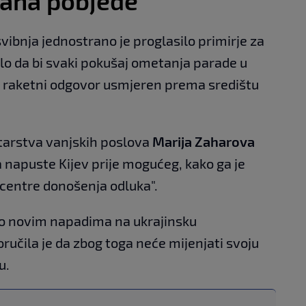
Dana pobjede
vibnja jednostrano je proglasilo primirje za
rilo da bi svaki pokušaj ometanja parade u
 raketni odgovor usmjeren prema središtu
tarstva vanjskih poslova
Marija Zaharova
 napuste Kijev prije mogućeg, kako ga je
centre donošenja odluka".
 o novim napadima na ukrajinsku
oručila je da zbog toga neće mijenjati svoju
u.