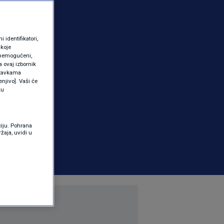
identifikatori,
 koje
 onemogućeni,
a ovaj izbornik
ostavkama
njivo]. Vaši će
ku
ciju. Pohrana
žaja, uvidi u