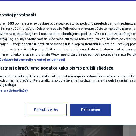
 popis: Evo koji
MAGAZIN
ze u Moskvu na
N1 KOMENTAR
 vašoj privatnosti
rtneri
603
pohranjujemo osobne podatke, kao što su podaci o pregledavanju ili jedinstveni 
KOLUMNE
o im na vašem uređaju. Odabirom opcije Prihvaćam omogućit ćete tehnologije praćenja
vrhe za čije pružanje mi i naši partneri obrađujemo podatke. Ako su alati za praćenje
žaj i oglasi koje vidite možda više neće biti toliko relevantni za vas. Možete se vratiti n
N1(DIS)INFO
zmijenili svoje odabire ili povukli pristanak u bilo kojem trenutku klikom na Upravljaj p
7
SVIJET
komentara
|
i dnu web-stranice [ili plutajuće ikone u donjem lijevom kutu web stranice, ako je primje
KLIMATSKE PROMJENE
rimijeniti kako je opisano u dijelu Web-mjesto. Za više pojedinosti pogledajte našu Politi
Dodatne informacije o vašoj privatnosti
FOTO
 partneri obrađujemo podatke kako bismo pružili sljedeće:
Više
reciznih geolokacijskih podataka. Aktivno skeniranje karakteristika uređaja za identifika
p podacima na uređaju. Personalizirano oglašavanje i sadržaj, mjerenje oglašavanja i sadr
VIDEO
zvoj usluga.
era (dobavljača)
Prikaži svrhe
Prihvaćam