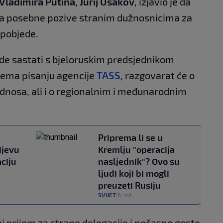
Vladimira Putina
,
Jurij Ušakov
, izjavio je da
ala posebne pozive stranim dužnosnicima za
 pobjede.
rade sastati s bjeloruskim predsjednikom
rema pisanju agencije
TASS
, razgovarat će o
odnosa, ali i o regionalnim i međunarodnim
Priprema li se u
ijevu
Kremlju "operacija
ciju
nasljednik"? Ovo su
ljudi koji bi mogli
preuzeti Rusiju
SVIJET
6. svi.
|
ni prijem za strane delegacije i počasne goste