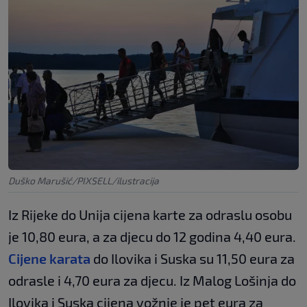
Duško Marušić/PIXSELL/ilustracija
Iz Rijeke do Unija cijena karte za odraslu osobu
je 10,80 eura, a za djecu do 12 godina 4,40 eura.
Cijene karata
do Ilovika i Suska su 11,50 eura za
odrasle i 4,70 eura za djecu. Iz Malog Lošinja do
Ilovika i Suska cijena vožnje je pet eura za