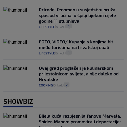
Prirodni fenomen u susjedstvu pruža
spas od vrućina, u špilji tijekom cijele
godine 11 stupnjeva
1
LIFESTYLE
6. kol.
|
|
FOTO, VIDEO/ Kupanje s konjima hit
među turistima na hrvatskoj obali
1
LIFESTYLE
6. kol.
|
|
Ovaj grad proglašen je kulinarskom
prijestolnicom svijeta, a nije daleko od
Hrvatske
0
COOKING
5. kol.
|
|
SHOWBIZ
Bijela kuća razbjesnila fanove Marvela,
Spider-Manom promovirali deportacije: