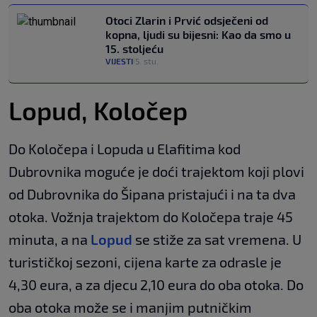
Otoci Zlarin i Prvić odsječeni od
kopna, ljudi su bijesni: Kao da smo u
15. stoljeću
VIJESTI
5. stu.
|
Lopud, Koločep
Do Koločepa i Lopuda u Elafitima kod
Dubrovnika moguće je doći trajektom koji plovi
od Dubrovnika do Šipana pristajući i na ta dva
otoka. Vožnja trajektom do Koločepa traje 45
minuta, a na
Lopud
se stiže za sat vremena. U
turističkoj sezoni, cijena karte za odrasle je
4,30 eura, a za djecu 2,10 eura do oba otoka. Do
oba otoka može se i manjim putničkim