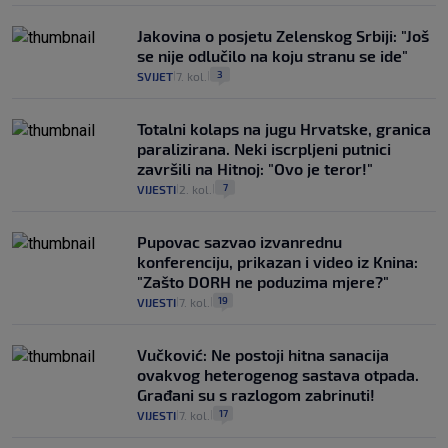
Jakovina o posjetu Zelenskog Srbiji: "Još
se nije odlučilo na koju stranu se ide"
3
SVIJET
7. kol.
|
|
Totalni kolaps na jugu Hrvatske, granica
paralizirana. Neki iscrpljeni putnici
završili na Hitnoj: "Ovo je teror!"
7
VIJESTI
2. kol.
|
|
Pupovac sazvao izvanrednu
konferenciju, prikazan i video iz Knina:
"Zašto DORH ne poduzima mjere?"
19
VIJESTI
7. kol.
|
|
Vučković: Ne postoji hitna sanacija
ovakvog heterogenog sastava otpada.
Građani su s razlogom zabrinuti!
17
VIJESTI
7. kol.
|
|