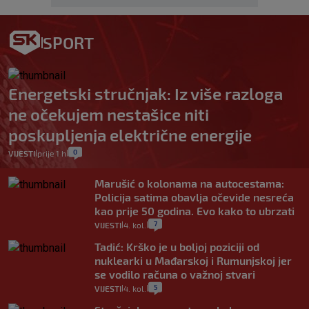
SPORT
Energetski stručnjak: Iz više razloga
ne očekujem nestašice niti
poskupljenja električne energije
0
VIJESTI
prije 1 h
|
|
Marušić o kolonama na autocestama:
Policija satima obavlja očevide nesreća
kao prije 50 godina. Evo kako to ubrzati
7
VIJESTI
4. kol.
|
|
Tadić: Krško je u boljoj poziciji od
nuklearki u Mađarskoj i Rumunjskoj jer
se vodilo računa o važnoj stvari
5
VIJESTI
4. kol.
|
|