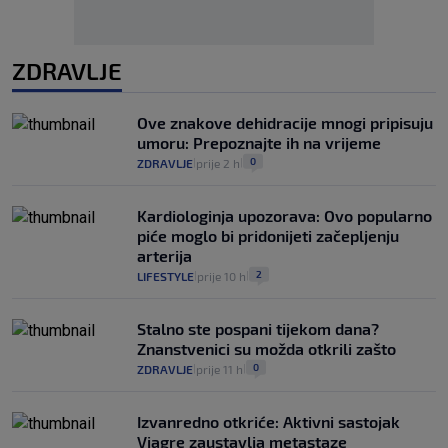
ZDRAVLJE
Ove znakove dehidracije mnogi pripisuju
umoru: Prepoznajte ih na vrijeme
0
ZDRAVLJE
prije 2 h
|
|
Kardiologinja upozorava: Ovo popularno
piće moglo bi pridonijeti začepljenju
arterija
2
LIFESTYLE
prije 10 h
|
|
Stalno ste pospani tijekom dana?
Znanstvenici su možda otkrili zašto
0
ZDRAVLJE
prije 11 h
|
|
Izvanredno otkriće: Aktivni sastojak
Viagre zaustavlja metastaze