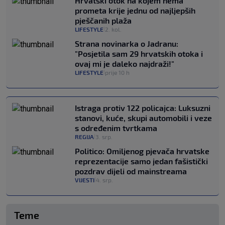
Hrvatski otok na kojem nema
prometa krije jednu od najljepših
pješčanih plaža
LIFESTYLE
2. kol.
|
Strana novinarka o Jadranu:
"Posjetila sam 29 hrvatskih otoka i
ovaj mi je daleko najdraži!"
LIFESTYLE
prije 10 h
|
Istraga protiv 122 policajca: Luksuzni
stanovi, kuće, skupi automobili i veze
s određenim tvrtkama
REGIJA
3. srp.
|
Politico: Omiljenog pjevača hrvatske
reprezentacije samo jedan fašistički
pozdrav dijeli od mainstreama
VIJESTI
4. srp.
|
Teme