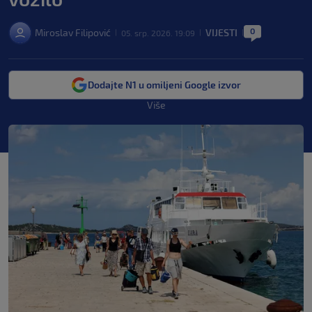
0
Miroslav Filipović
VIJESTI
05. srp. 2026. 19:09
|
|
|
Dodajte N1 u omiljeni Google izvor
Više