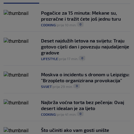
"Kći je otišla na more, a zaboravila
zdravstvenu iskaznicu". Kakva su prava
Pogačice za 15 minuta: Mekane su,
pacijenata izvan mjesta prebivališta?
prozračne i tražit ćete još jednu turu
1
VIJESTI
1. kol.
|
|
0
COOKING
prije 10 min.
|
|
Deset najdužih letova na svijetu: Traju
gotovo cijeli dan i povezuju najudaljenije
gradove
0
LIFESTYLE
prije 17 min.
|
|
Moskva o incidentu s dronom u Leipzigu:
"Brzopleto organizirana provokacija"
0
SVIJET
prije 29 min.
|
|
Najbrža voćna torta bez pečenja: Ovaj
desert idealan je za ljeto
0
COOKING
prije 41 min.
|
|
Što učiniti ako vam gosti unište