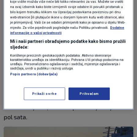
koje vidite možda više neće biti toliko relevantni za vas. Možete se vratiti
Do ova tri sjevernojadranska otoka bez
na ovaj izbornik kako biste izmijenili svoje odabire ili povukli pristanak u
bilo kojem trenutku klikom na Upravljaj postavkama poveznicu pri dnu
automobila najjednostavnije je doći iz Rijeke ili
web-stranice [ili plutajuće ikone u donjem lijevom kutu web stranice, ako
Malog Lošinja gdje je turistima
je primjenjivo]. Vaši će se odabiri primijeniti kako je opisano u dijelu Web-
mjesto. Za više pojedinosti pogledajte našu Politiku privatnosti.
Dodatne
najjednostavnije ostaviti automobile.
informacije o vašoj privatnosti
Mi i naši partneri obrađujemo podatke kako bismo pružili
Do otoka Suska na kojemu trajekti ne pristaju
sljedeće:
Korištenje preciznih geolokacijskih podataka. Aktivno skeniranje
može se stići katamaranom iz Rijeke, Zadra i
karakteristika uređaja za identifikaciju. Pohrana i/ili pristup podacima na
uređaju. Personalizirano oglašavanje i sadržaj, mjerenje oglašavanja i
Pule (linijom Zadar-Pula-Zadar) ili lokalnim
sadržaja, uvidi u publiku i razvoj usluga.
Popis partnera (dobavljača)
brodskom linijom iz Malog Lošinja.
Katamaran
koji od Rijeke vozi do Malog Lošinja i obratno
Prikaži svrhe
Prihvaćam
pristaje na sva tri spomenuta otoka - Iloviku,
Susku i Unijama, a čitavo putovanje traje četiri i
pol sata.