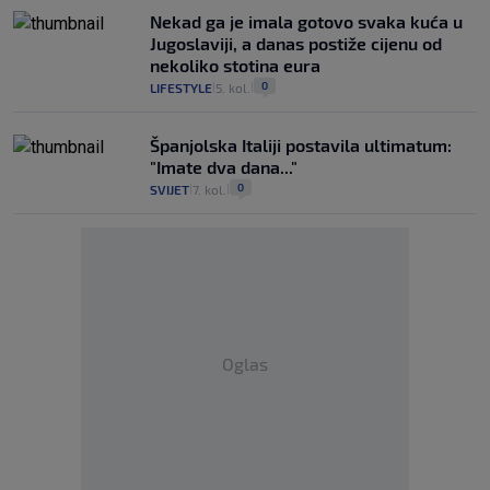
Nekad ga je imala gotovo svaka kuća u
Jugoslaviji, a danas postiže cijenu od
nekoliko stotina eura
0
LIFESTYLE
5. kol.
|
|
Španjolska Italiji postavila ultimatum:
"Imate dva dana..."
0
SVIJET
7. kol.
|
|
Oglas