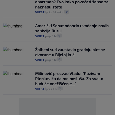
apartman? Evo kako povećati šanse za
naknadu štete
0
VIJESTI
prije 42 min.
|
|
Američki Senat odobrio uvođenje novih
sankcija Rusiji
0
SVIJET
prije 1 h
|
|
Žalbeni sud zaustavio gradnju plesne
dvorane u Bijeloj kući
0
SVIJET
prije 1 h
|
|
Milinović prozvao Vladu: "Pozivam
Plenkovića da me posluša. Za svako
buduće onečišćenje..."
2
VIJESTI
prije 1 h
|
|