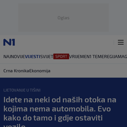
Oglas
NAJNOVIJE
VIJESTI
SVIJET
VRIJEME
N1 TEME
REGIJA
MAG
Crna Kronika
Ekonomija
LJETOVANJE U TIŠINI
Idete na neki od naših otoka na
kojima nema automobila. Evo
kako do tamo i gdje ostaviti
vozilo