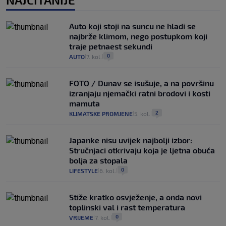
Auto koji stoji na suncu ne hladi se
najbrže klimom, nego postupkom koji
traje petnaest sekundi
0
AUTO
7. kol.
|
|
FOTO / Dunav se isušuje, a na površinu
izranjaju njemački ratni brodovi i kosti
mamuta
2
KLIMATSKE PROMJENE
5. kol.
|
|
Japanke nisu uvijek najbolji izbor:
Stručnjaci otkrivaju koja je ljetna obuća
bolja za stopala
0
LIFESTYLE
6. kol.
|
|
Stiže kratko osvježenje, a onda novi
toplinski val i rast temperatura
0
VRIJEME
7. kol.
|
|