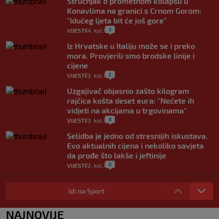
Stručnjak o prometnom kolapsu u
Konavlima na granici s Crnom Gorom:
"Idućeg ljeta bit će još gore"
3
VIJESTI
4. kol.
|
|
Iz Hrvatske u Italiju može se i preko
mora. Provjerili smo brodske linije i
cijene
2
VIJESTI
3. kol.
|
|
Uzgajivač objasnio zašto kilogram
rajčica košta deset eura: "Nećete ih
vidjeti na akcijama u trgovinama"
8
VIJESTI
3. kol.
|
|
Selidba je jedno od stresnijih iskustava.
Evo aktualnih cijena i nekoliko savjeta
da prođe što lakše i jeftinije
0
VIJESTI
2. kol.
|
|
Izračunali smo koliko košta putovanje
automobilom na Hvar iz Zagreba, a
Idi na Sport
koliko iz Osijeka
14
VIJESTI
2. kol.
NAJNOVIJE
|
|