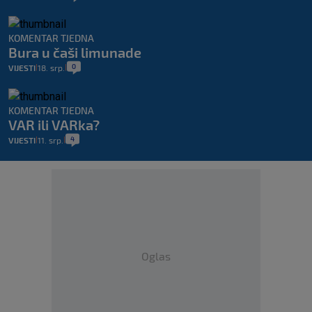
KOMENTAR TJEDNA
Bura u čaši limunade
0
VIJESTI
18. srp.
|
|
KOMENTAR TJEDNA
VAR ili VARka?
4
VIJESTI
11. srp.
|
|
Oglas