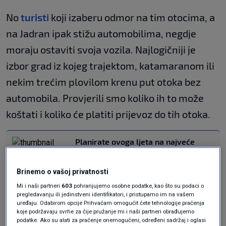
No
turisti
koji izaberu odmor na tim otocima, a
na Jadran ipak stižu automobilima, negdje
moraju ostaviti svoja vozila. Najlogičniji je
izbor grad iz kojeg trajektom, katamaranom ili
nekim trećim plovilom krenu put otoka bez
automobila. Provjerili smo koliko ih to može
koštati i koliko će platiti prijevoz do tih otoka.
Planirate ovoga ljeta na najveće
otoke. Izračunali smo koliko će vas
koštati prijevoz trajektom
VIJESTI
29. lip.
|
Brinemo o vašoj privatnosti
Mi i naši partneri
603
pohranjujemo osobne podatke, kao što su podaci o
pregledavanju ili jedinstveni identifikatori, i pristupamo im na vašem
Susak, Ilovik, Unije
uređaju. Odabirom opcije Prihvaćam omogućit ćete tehnologije praćenja
koje podržavaju svrhe za čije pružanje mi i naši partneri obrađujemo
podatke. Ako su alati za praćenje onemogućeni, određeni sadržaj i oglasi