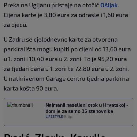
Preka na Ugljanu pristaje na otočić
Ošljak
.
Cijena karte je 3,80 eura za odrasle i 1,60 eura
za djecu.
U Zadru se cjelodnevne karte za otvorena
parkirališta mogu kupiti po cijeni od 13,60 eura
u 1. zoni i 10,40 eura u 2. zoni. To je 95,20 eura
za tjedan dana u 1. zoni te 72,80 eura u 2. zoni.
U natkrivenom Garage centru tjedna parkirna
karta košta 90 eura.
Najmanji naseljeni otok u Hrvatskoj -
dom je za samo 35 stanovnika
LIFESTYLE
9. lip.
|