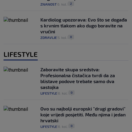
2
ZNANOST
6. kol.
|
|
Kardiolog upozorava: Evo što se događa
s krvnim tlakom ako dugo boravite na
vrućini
0
ZDRAVLJE
5. kol.
|
|
LIFESTYLE
Zaboravite skupa sredstva:
Profesionalna čistačica tvrdi da za
blistave podove trebate samo dva
sastojka
0
LIFESTYLE
6. kol.
|
|
Ovo su najbolji europski "drugi gradovi"
koje vrijedi posjetiti. Među njima i jedan
hrvatski
0
LIFESTYLE
6. kol.
|
|