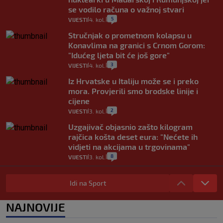
se vodilo računa o važnoj stvari
5
VIJESTI
4. kol.
|
|
Stručnjak o prometnom kolapsu u
Konavlima na granici s Crnom Gorom:
"Idućeg ljeta bit će još gore"
3
VIJESTI
4. kol.
|
|
Iz Hrvatske u Italiju može se i preko
mora. Provjerili smo brodske linije i
cijene
2
VIJESTI
3. kol.
|
|
Uzgajivač objasnio zašto kilogram
rajčica košta deset eura: "Nećete ih
vidjeti na akcijama u trgovinama"
8
VIJESTI
3. kol.
|
|
Selidba je jedno od stresnijih iskustava.
Evo aktualnih cijena i nekoliko savjeta
Idi na Sport
da prođe što lakše i jeftinije
0
VIJESTI
2. kol.
NAJNOVIJE
|
|
Izračunali smo koliko košta putovanje