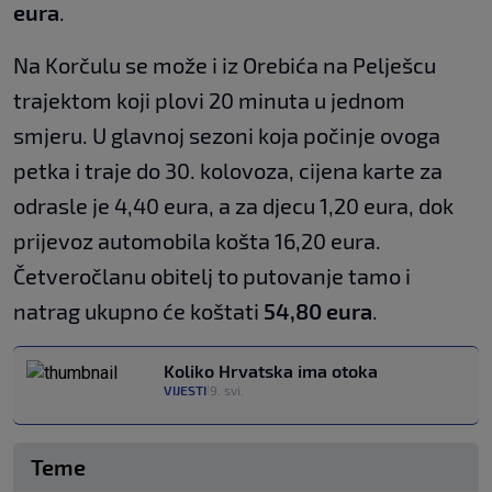
eura
.
Na Korčulu se može i iz Orebića na Pelješcu
trajektom koji plovi 20 minuta u jednom
smjeru. U glavnoj sezoni koja počinje ovoga
petka i traje do 30. kolovoza, cijena karte za
odrasle je 4,40 eura, a za djecu 1,20 eura, dok
prijevoz automobila košta 16,20 eura.
Četveročlanu obitelj to putovanje tamo i
natrag ukupno će koštati
54,80 eura
.
Koliko Hrvatska ima otoka
VIJESTI
9. svi.
|
Teme