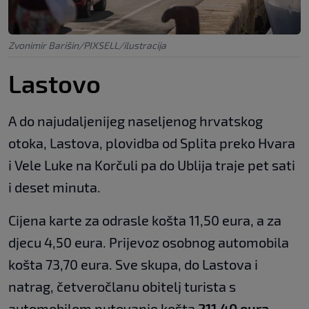
Zvonimir Barišin/PIXSELL/ilustracija
Lastovo
A do najudaljenijeg naseljenog hrvatskog
otoka, Lastova, plovidba od Splita preko Hvara
i Vele Luke na Korčuli pa do Ublija traje pet sati
i deset minuta.
Cijena karte za odrasle košta 11,50 eura, a za
djecu 4,50 eura. Prijevoz osobnog automobila
košta 73,70 eura. Sve skupa, do Lastova i
natrag, četveročlanu obitelj turista s
automobilom putovanje košta
211,40 eura
.