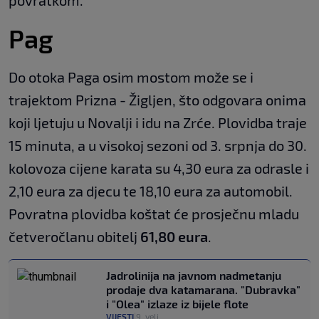
Pag
Do otoka Paga osim mostom može se i
trajektom Prizna - Žigljen, što odgovara onima
koji ljetuju u Novalji i idu na Zrće. Plovidba traje
15 minuta, a u visokoj sezoni od 3. srpnja do 30.
kolovoza cijene karata su 4,30 eura za odrasle i
2,10 eura za djecu te 18,10 eura za automobil.
Povratna plovidba koštat će prosječnu mladu
četveročlanu obitelj
61,80 eura
.
Jadrolinija na javnom nadmetanju
prodaje dva katamarana. "Dubravka"
i "Olea" izlaze iz bijele flote
VIJESTI
9. velj.
|