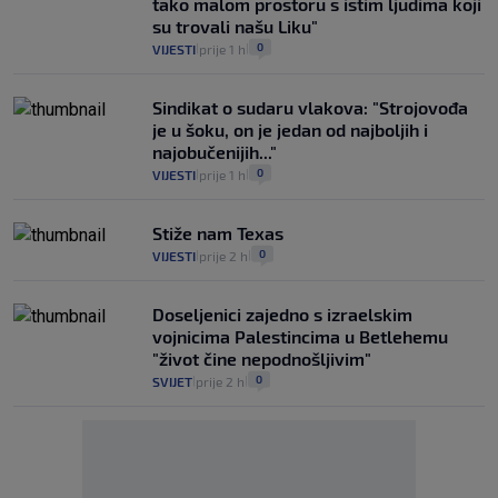
tako malom prostoru s istim ljudima koji
su trovali našu Liku"
0
VIJESTI
prije 1 h
|
|
Sindikat o sudaru vlakova: "Strojovođa
je u šoku, on je jedan od najboljih i
najobučenijih..."
0
VIJESTI
prije 1 h
|
|
Stiže nam Texas
0
VIJESTI
prije 2 h
|
|
Doseljenici zajedno s izraelskim
vojnicima Palestincima u Betlehemu
"život čine nepodnošljivim"
0
SVIJET
prije 2 h
|
|