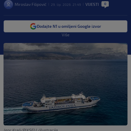
0
Miroslav Filipović
VIJESTI
29. lip. 2026. 21:49
|
|
|
Dodajte N1 u omiljeni Google izvor
Više
Igor Kralj/PIXSELL/ilustracija