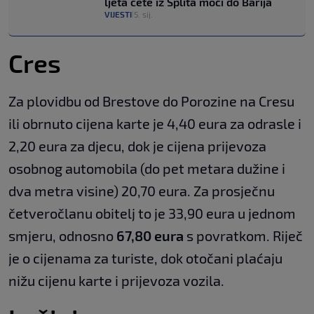
ljeta ćete iz Splita moći do Barija
VIJESTI
5. sij.
|
Cres
Za plovidbu od Brestove do Porozine na Cresu
ili obrnuto cijena karte je 4,40 eura za odrasle i
2,20 eura za djecu, dok je cijena prijevoza
osobnog automobila (do pet metara dužine i
dva metra visine) 20,70 eura. Za prosječnu
četveročlanu obitelj to je 33,90 eura u jednom
smjeru, odnosno
67,80 eura
s povratkom. Riječ
je o cijenama za turiste, dok otočani plaćaju
nižu cijenu karte i prijevoza vozila.