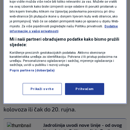
otoka, trajektom se najbrže stiže do Paga,
koje vidite možda više neće biti toliko relevantni za vas. Možete se vratiti
na ovaj izbornik kako biste izmijenili svoje odabire ili povukli pristanak u
Cresa i Raba. Vožnja trajektom od Prizne do
bilo kojem trenutku klikom na Upravljaj postavkama poveznicu pri dnu
web-stranice [ili plutajuće ikone u donjem lijevom kutu web stranice, ako
Žigljena na Pagu i obratno traje petnaestak
je primjenjivo]. Vaši će se odabiri primijeniti kako je opisano u dijelu Web-
mjesto. Za više pojedinosti pogledajte našu Politiku privatnosti.
Dodatne
minuta, a od Brestove na kopnu do Porozine na
informacije o vašoj privatnosti
otoku Cresu, kao i od Stinice do Mišnjaka na
Mi i naši partneri obrađujemo podatke kako bismo pružili
sljedeće:
Rabu traje dvadesetak minuta. Otprilike toliko
Korištenje preciznih geolokacijskih podataka. Aktivno skeniranje
traje i plovidba trajektom od Orebića na
karakteristika uređaja za identifikaciju. Pohrana i/ili pristup podacima na
uređaju. Personalizirano oglašavanje i sadržaj, mjerenje oglašavanja i
sadržaja, uvidi u publiku i razvoj usluga.
Pelješcu do Dominča na Korčuli.
Popis partnera (dobavljača)
Visoka sezona u redu plovidbe većine
Prikaži svrhe
Prihvaćam
trajektnih linija Jadrolinije počinje ovoga
tjedna, u petak 3. srpnja i traje ili do konca
kolovoza ili čak do 20. rujna.
Jadrolinija uvodi nove linije - od ovog