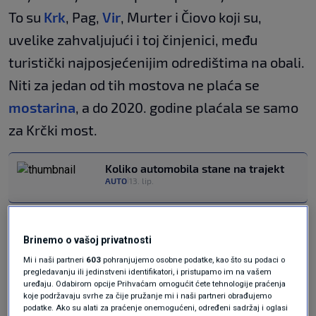
To su
Krk
, Pag,
Vir
, Murter i Čiovo koji su,
uvelike zahvaljujući i toj činjenici, među
turistički najposjećenijim odredištima na obali.
Niti za jedan od tih mostova ne plaća se
mostarina
, a do 2020. godine plaćala se samo
za Krčki most.
Koliko automobila stane na trajekt
AUTO
13. lip.
|
Do nekih otoka za
Brinemo o vašoj privatnosti
dvadesetak minuta
Mi i naši partneri
603
pohranjujemo osobne podatke, kao što su podaci o
pregledavanju ili jedinstveni identifikatori, i pristupamo im na vašem
uređaju. Odabirom opcije Prihvaćam omogućit ćete tehnologije praćenja
Od preostalih većih i turistima atraktivnijih
koje podržavaju svrhe za čije pružanje mi i naši partneri obrađujemo
podatke. Ako su alati za praćenje onemogućeni, određeni sadržaj i oglasi