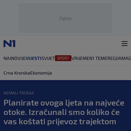
Oglas
NAJNOVIJE
VIJESTI
SVIJET
VRIJEME
N1 TEME
REGIJA
MAG
Crna Kronika
Ekonomija
NEMALI TROŠAK
Planirate ovoga ljeta na najveće
otoke. Izračunali smo koliko će
vas koštati prijevoz trajektom