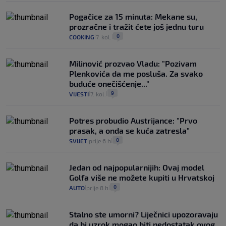
Pogačice za 15 minuta: Mekane su,
prozračne i tražit ćete još jednu turu
0
COOKING
7. kol.
|
|
Milinović prozvao Vladu: "Pozivam
Plenkovića da me posluša. Za svako
buduće onečišćenje..."
9
VIJESTI
7. kol.
|
|
Potres probudio Austrijance: "Prvo
prasak, a onda se kuća zatresla"
0
SVIJET
prije 6 h
|
|
Jedan od najpopularnijih: Ovaj model
Golfa više ne možete kupiti u Hrvatskoj
0
AUTO
prije 8 h
|
|
Stalno ste umorni? Liječnici upozoravaju
da bi uzrok mogao biti nedostatak ovog