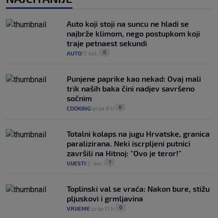
Auto koji stoji na suncu ne hladi se
najbrže klimom, nego postupkom koji
traje petnaest sekundi
0
AUTO
7. kol.
|
|
Punjene paprike kao nekad: Ovaj mali
trik naših baka čini nadjev savršeno
sočnim
0
COOKING
prije 8 h
|
|
Totalni kolaps na jugu Hrvatske, granica
paralizirana. Neki iscrpljeni putnici
završili na Hitnoj: "Ovo je teror!"
7
VIJESTI
2. kol.
|
|
Toplinski val se vraća: Nakon bure, stižu
pljuskovi i grmljavina
0
VRIJEME
prije 11 h
|
|