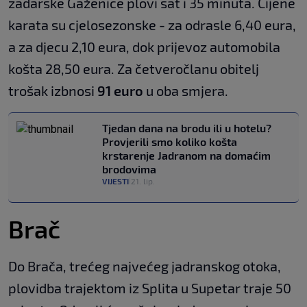
zadarske Gaženice plovi sat i 35 minuta. Cijene
karata su cjelosezonske - za odrasle 6,40 eura,
a za djecu 2,10 eura, dok prijevoz automobila
košta 28,50 eura. Za četveročlanu obitelj
trošak izbnosi
91 euro
u oba smjera.
Tjedan dana na brodu ili u hotelu?
Provjerili smo koliko košta
krstarenje Jadranom na domaćim
brodovima
VIJESTI
21. lip.
|
Brač
Do Brača, trećeg najvećeg jadranskog otoka,
plovidba trajektom iz Splita u Supetar traje 50