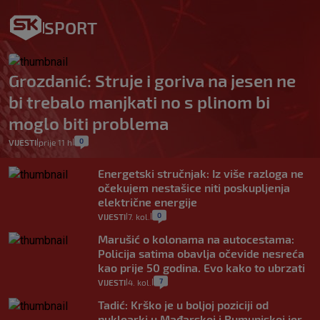
SPORT
Grozdanić: Struje i goriva na jesen ne
bi trebalo manjkati no s plinom bi
moglo biti problema
0
VIJESTI
prije 11 h
|
|
Energetski stručnjak: Iz više razloga ne
očekujem nestašice niti poskupljenja
električne energije
0
VIJESTI
7. kol.
|
|
Marušić o kolonama na autocestama:
Policija satima obavlja očevide nesreća
kao prije 50 godina. Evo kako to ubrzati
7
VIJESTI
4. kol.
|
|
Tadić: Krško je u boljoj poziciji od
nuklearki u Mađarskoj i Rumunjskoj jer