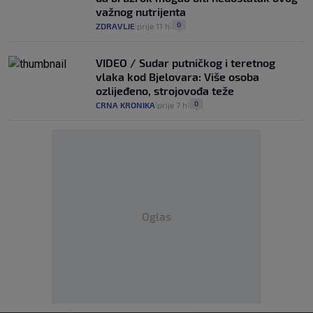
važnog nutrijenta
0
ZDRAVLJE
prije 11 h
|
|
VIDEO / Sudar putničkog i teretnog
vlaka kod Bjelovara: Više osoba
ozlijeđeno, strojovođa teže
0
CRNA KRONIKA
prije 7 h
|
|
Oglas