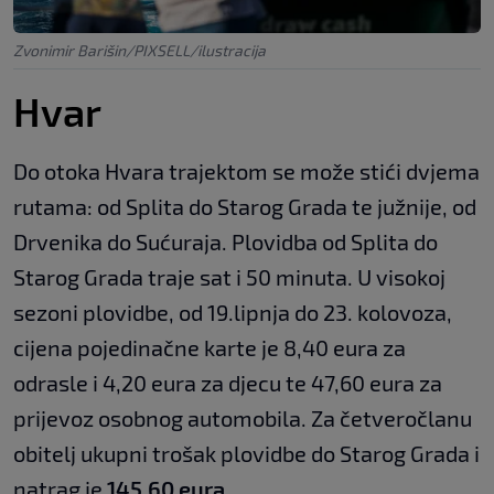
Zvonimir Barišin/PIXSELL/ilustracija
Hvar
Do otoka Hvara trajektom se može stići dvjema
rutama: od Splita do Starog Grada te južnije, od
Drvenika do Sućuraja. Plovidba od Splita do
Starog Grada traje sat i 50 minuta. U visokoj
sezoni plovidbe, od 19.lipnja do 23. kolovoza,
cijena pojedinačne karte je 8,40 eura za
odrasle i 4,20 eura za djecu te 47,60 eura za
prijevoz osobnog automobila. Za četveročlanu
obitelj ukupni trošak plovidbe do Starog Grada i
natrag je
145,60 eura
.