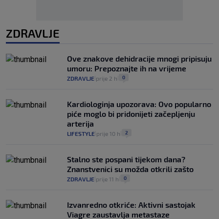
ZDRAVLJE
Ove znakove dehidracije mnogi pripisuju
umoru: Prepoznajte ih na vrijeme
0
ZDRAVLJE
prije 2 h
|
|
Kardiologinja upozorava: Ovo popularno
piće moglo bi pridonijeti začepljenju
arterija
2
LIFESTYLE
prije 10 h
|
|
Stalno ste pospani tijekom dana?
Znanstvenici su možda otkrili zašto
0
ZDRAVLJE
prije 11 h
|
|
Izvanredno otkriće: Aktivni sastojak
Viagre zaustavlja metastaze