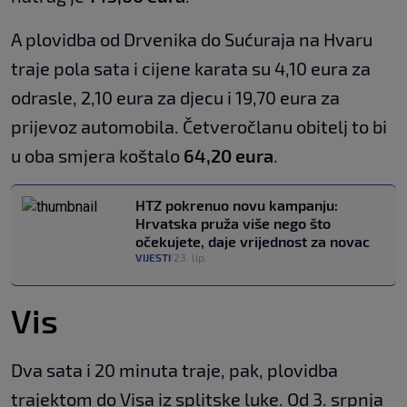
A plovidba od Drvenika do Sućuraja na Hvaru
traje pola sata i cijene karata su 4,10 eura za
odrasle, 2,10 eura za djecu i 19,70 eura za
prijevoz automobila. Četveročlanu obitelj to bi
u oba smjera koštalo
64,20 eura
.
HTZ pokrenuo novu kampanju:
Hrvatska pruža više nego što
očekujete, daje vrijednost za novac
VIJESTI
23. lip.
|
Vis
Dva sata i 20 minuta traje, pak, plovidba
trajektom do Visa iz splitske luke. Od 3. srpnja