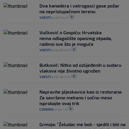
automobilom na Hvar iz Zagreba, a
Dva kanadera i vatrogasci gase požar
koliko iz Osijeka
na nepristupačnom terenu
14
VIJESTI
2. kol.
|
|
0
VIJESTI
prije 5 min
|
|
Vučković o Gospiću: Hrvatska
nema odlagalište opasnog otpada,
radimo sve što je moguće
0
VIJESTI
prije 29 min
|
|
Butković: Nitko od ozlijeđenih u sudaru
vlakova nije životno ugrožen
0
VIJESTI
prije 48 min
|
|
Napravite pljeskavice kao iz restorana:
Za savršeno mekano i sočno meso
isprobajte ovaj trik
0
COOKING
prije 1 h
|
|
Grmoja: "Želudac me boli - sjediti i biti na