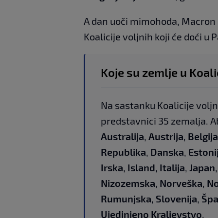
A dan uoči mimohoda, Macron ć
Koalicije voljnih koji će doći u P
Koje su zemlje u Koalic
Na sastanku Koalicije voljni
predstavnici 35 zemalja. 
Australija
,
Austrija
,
Belgija
Republika
,
Danska
,
Estoni
Irska
,
Island
,
Italija
,
Japan
Nizozemska
,
Norveška
,
No
Rumunjska
,
Slovenija
,
Špa
Ujedinjeno Kraljevstvo
.