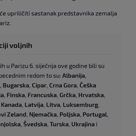
e upriličiti sastanak predstavnika zemalja
ariz.
iji voljnih
h u Parizu 6. siječnja ove godine bili su
Abecednim redom to su:
Albanija
,
,
Bugarska
,
Cipar
,
Crna Gora
,
Češka
ja
,
Finska
,
Francuska
,
Grčka
,
Hrvatska
,
,
Kanada
,
Latvija
,
Litva
,
Luksemburg
,
vi Zeland
,
Njemačka
,
Poljska
,
Portugal
,
njolska
,
Švedska
,
Turska
,
Ukrajina
i