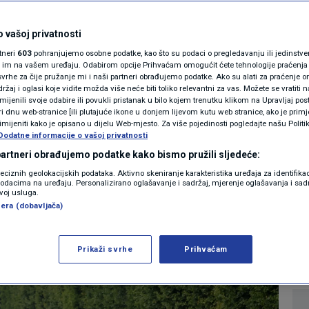
MAGAZIN
ediji pišu o
N1 KOMENTAR
 vašoj privatnosti
rtneri
603
pohranjujemo osobne podatke, kao što su podaci o pregledavanju ili jedinstveni 
izu? Kruže četiri
KOLUMNE
o im na vašem uređaju. Odabirom opcije Prihvaćam omogućit ćete tehnologije praćenja
vrhe za čije pružanje mi i naši partneri obrađujemo podatke. Ako su alati za praćenje
žaj i oglasi koje vidite možda više neće biti toliko relevantni za vas. Možete se vratiti n
N1(DIS)INFO
zmijenili svoje odabire ili povukli pristanak u bilo kojem trenutku klikom na Upravljaj p
i dnu web-stranice [ili plutajuće ikone u donjem lijevom kutu web stranice, ako je primje
KLIMATSKE PROMJENE
rimijeniti kako je opisano u dijelu Web-mjesto. Za više pojedinosti pogledajte našu Politi
Dodatne informacije o vašoj privatnosti
12
2026. 21:21
VIJESTI
komentara
|
|
FOTO
 partneri obrađujemo podatke kako bismo pružili sljedeće:
reciznih geolokacijskih podataka. Aktivno skeniranje karakteristika uređaja za identifika
p podacima na uređaju. Personalizirano oglašavanje i sadržaj, mjerenje oglašavanja i sadr
VIDEO
Više
zvoj usluga.
era (dobavljača)
Prikaži svrhe
Prihvaćam