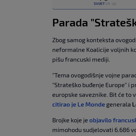
SVIJET
29. lip.
|
Parada "Strateš
Zbog samog konteksta ovogodi
neformalne Koalicije voljnih ko
pišu francuski mediji.
"Tema ovogodišnje vojne para
"Strateško buđenje Europe" i p
europske saveznike. Bit će to v
citirao je Le Monde
generala
L
Brojke koje je
objavilo francus
mimohodu sudjelovati 6.686 vojn