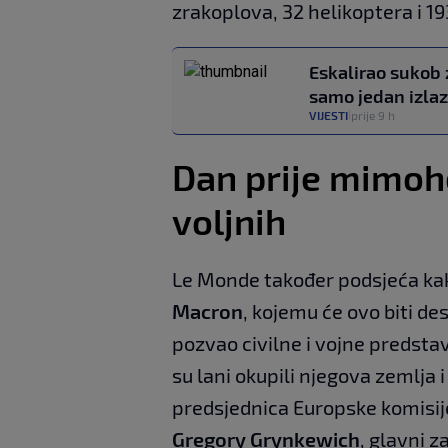
zrakoplova, 32 helikoptera i 1
Eskalirao sukob
samo jedan izlaz 
VIJESTI
prije 9 h
|
Dan prije mimoh
voljnih
Le Monde također podsjeća kak
Macron
, kojemu će ovo biti de
pozvao civilne i vojne predstav
su lani okupili njegova zemlja i
predsjednica Europske komisi
Gregory Grynkewich
, glavni 