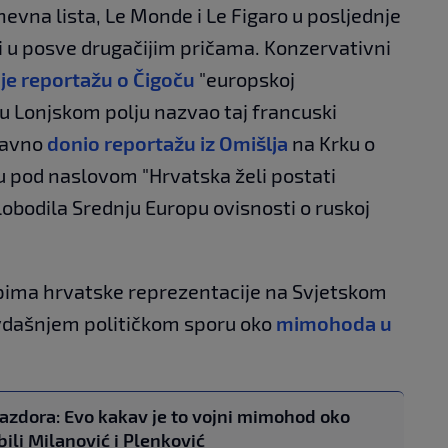
nevna lista, Le Monde i Le Figaro u posljednje
i u posve drugačijim pričama. Konzervativni
 je reportažu o Čigoču
"europskoj
lo u Lonjskom polju nazvao taj francuski
davno
donio reportažu iz Omišlja
na Krku o
pod naslovom "Hrvatska želi postati
lobodila Srednju Europu ovisnosti o ruskoj
tupima hrvatske reprezentacije na Svjetskom
vdašnjem političkom sporu oko
mimohoda u
azdora: Evo kakav je to vojni mimohod oko
bili Milanović i Plenković