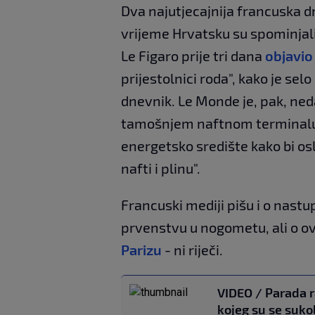
Dva najutjecajnija francuska d
vrijeme Hrvatsku su spominjal
Le Figaro prije tri dana
objavio
prijestolnici roda", kako je se
dnevnik. Le Monde je, pak, ne
tamošnjem naftnom terminalu 
energetsko središte kako bi os
nafti i plinu".
Francuski mediji pišu i o nas
prvenstvu u nogometu, ali o o
Parizu
- ni riječi.
VIDEO / Parada r
kojeg su se suko