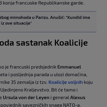
93 konja francuske Republikanske garde.
 zbog mimohoda u Parizu. Anušić: "Kundid ima
iz ove situacije"
oda sastanak Koalicije
o je francuski predsjednik
Emmanuel
seta i posljednja parada u ulozi domaćina,
nike 35 zemalja iz tzv.
Koalicije voljnih
koju
 Ujedinjeno Kraljevstvo. Bit će tamo i
je
Ursula von der Leyen
i general
Alexus
zapovjednik savezničkih snaga NATO-a.