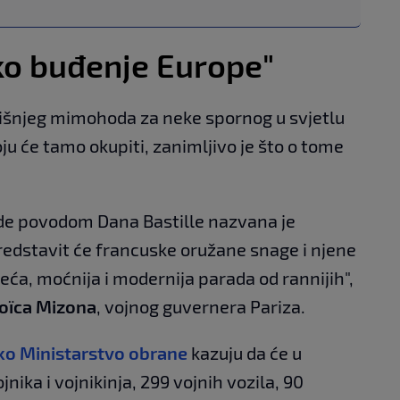
ko buđenje Europe"
šnjeg mimohoda za neke spornog u svjetlu
ju će tamo okupiti, zanimljivo je što o tome
de povodom Dana Bastille nazvana je
redstavit će francuske oružane snage i njene
eća, moćnija i modernija parada od rannijih",
oïca Mizona
, vojnog guvernera Pariza.
ko Ministarstvo obrane
kazuju da će u
ika i vojnikinja, 299 vojnih vozila, 90