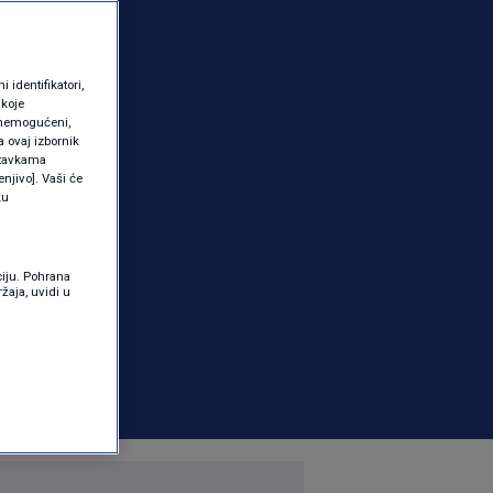
identifikatori,
 koje
 onemogućeni,
a ovaj izbornik
ostavkama
njivo]. Vaši će
ku
ciju. Pohrana
žaja, uvidi u