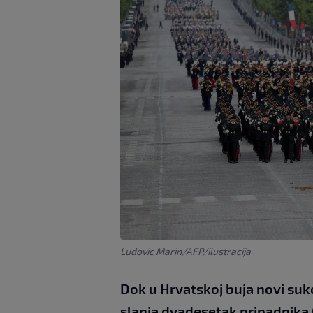
Ludovic Marin/AFP/ilustracija
Dok u Hrvatskoj buja novi suk
slanja dvadesetak pripadnika 