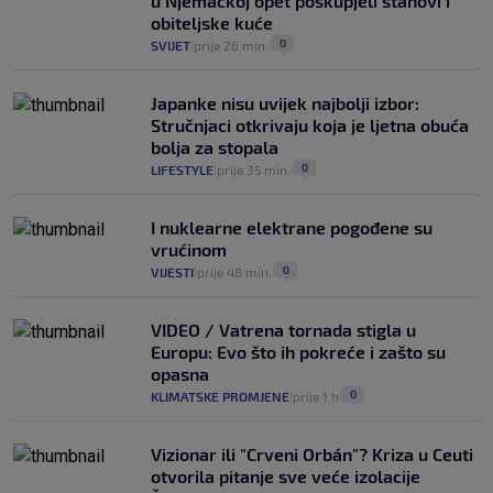
u Njemačkoj opet poskupjeli stanovi i
obiteljske kuće
0
SVIJET
prije 26 min.
|
|
Japanke nisu uvijek najbolji izbor:
Stručnjaci otkrivaju koja je ljetna obuća
bolja za stopala
0
LIFESTYLE
prije 35 min.
|
|
I nuklearne elektrane pogođene su
vrućinom
0
VIJESTI
prije 48 min.
|
|
VIDEO / Vatrena tornada stigla u
Europu: Evo što ih pokreće i zašto su
opasna
0
KLIMATSKE PROMJENE
prije 1 h
|
|
Vizionar ili "Crveni Orbán"? Kriza u Ceuti
otvorila pitanje sve veće izolacije