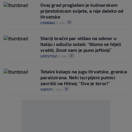
Ovaj grad proglašen je kulinarskom
prijestolnicom svijeta, a nije daleko od
Hrvatske
0
COOKING
5. kol.
|
|
Stariji bračni par otišao na odmor u
Italiju i odlučio ostati: "Nismo se htjeli
vratiti, život nam je puno jeftiniji"
2
LIFESTYLE
4. kol.
|
|
Totalni kolaps na jugu Hrvatske, granica
paralizirana. Neki iscrpljeni putnici
završili na Hitnoj: "Ovo je teror!"
8
VIJESTI
2. kol.
|
|