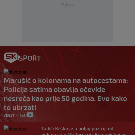
Oglas
SPORT
Marušić o kolonama na autocestama:
Policija satima obavlja očevide
nesreća kao prije 50 godina. Evo kako
to ubrzati
6
VIJESTI
4. kol.
|
|
Tadić: Krško je u boljoj poziciji od
nuklearki u Mađarskoj i Rumunjskoj jer