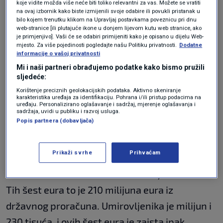
koje vidite možda više neće biti toliko relevantni za vas. Možete se vratiti
na ovaj izbornik kako biste izmijenili svoje odabire ili povukli pristanak u
umirovljenici ne mogu dobiti više od četiri eura
bilo kojem trenutku klikom na Upravljaj postavkama poveznicu pri dnu
po godini radnog staža, ali smo upornim
web-stranice [ili plutajuće ikone u donjem lijevom kutu web stranice, ako
je primjenjivo]. Vaši će se odabiri primijeniti kako je opisano u dijelu Web-
razgovorima i pregovorima i s premijerom, i
mjesto. Za više pojedinosti pogledajte našu Politiku privatnosti.
Dodatne
informacije o vašoj privatnosti
ministrom
Primorcem
, i ministrom
Piletićem
,
Mi i naši partneri obrađujemo podatke kako bismo pružili
tražili daleko veću cifru - mi smo išli s 10 eura,
sljedeće:
Korištenje preciznih geolokacijskih podataka. Aktivno skeniranje
ali nismo mogli nikako. Kad nam je predočeno
karakteristika uređaja za identifikaciju. Pohrana i/ili pristup podacima na
uređaju. Personalizirano oglašavanje i sadržaj, mjerenje oglašavanja i
pravo stanje državne riznice i kada smo vidjeli
sadržaja, uvidi u publiku i razvoj usluga.
Popis partnera (dobavljača)
da novca ima samo za četiri eura po godini
radnog staža, rekli smo da se ne možemo
Prikaži svrhe
Prihvaćam
nikako s tim pomiriti. I išlo se na nešto što je
maksimalno u ovom trenutku - to je šest eura.
Tih šest eura to je 210 milijuna eura iz
državnog proračuna. Umirovljenika je milijun i
230 tisuća, i ovih šest eura je zaista ipak