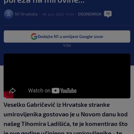
10
N1 Hrvatska
EKONOMIJA
09. pro. 2025. 11:04
|
|
|
Dodajte N1 u omiljeni Google izvor
Više
Veselko Gabričević iz Hrvatske stranke
umirovljenika gostovao je u Novom danu kod
našeg Tihomira Ladišića, te je komentirao što
je ove godine učinjeno za umirovljenike - te