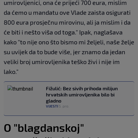
umirovljenici, ona će prijeći 700 eura, mislim
da ćemo u mandatu ove Vlade zaista osigurati
800 eura prosječnu mirovinu, ali ja mislim i da
će biti i nešto viša od toga." Ipak, naglašava
kako "to nije ono što bismo mi željeli, naše želje
su uvijek da to bude više, jer znamo da jedan
veliki broj umirovljenika teško živi i nije im
lako."
Fižulić: Bez sivih prihoda milijun
hrvatskih umirovljenika bilo bi
gladno
VIJESTI
5. pro.
|
O "blagdanskoj"