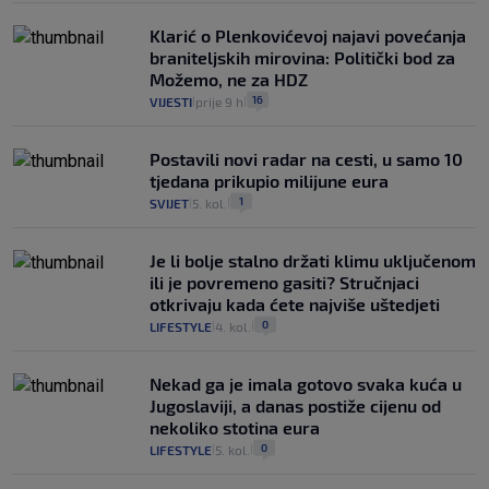
Klarić o Plenkovićevoj najavi povećanja
braniteljskih mirovina: Politički bod za
Možemo, ne za HDZ
16
VIJESTI
prije 9 h
|
|
Postavili novi radar na cesti, u samo 10
tjedana prikupio milijune eura
1
SVIJET
5. kol.
|
|
Je li bolje stalno držati klimu uključenom
ili je povremeno gasiti? Stručnjaci
otkrivaju kada ćete najviše uštedjeti
0
LIFESTYLE
4. kol.
|
|
Nekad ga je imala gotovo svaka kuća u
Jugoslaviji, a danas postiže cijenu od
nekoliko stotina eura
0
LIFESTYLE
5. kol.
|
|