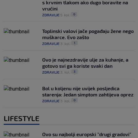
s krvnim tlakom ako dugo boravite na
vrućini
0
ZDRAVLJE
5. kol.
|
|
Toplinski valovi jače pogađaju žene nego
muškarce. Evo zašto
1
ZDRAVLJE
3. kol.
|
|
Ovo je najnezdravije ulje za kuhanje, a
gotovo svi ga koriste svaki dan
3
ZDRAVLJE
3. kol.
|
|
Bol u koljenu nije uvijek posljedica
starenja: Jedan simptom zahtijeva oprez
0
ZDRAVLJE
3. kol.
|
|
LIFESTYLE
Ovo su najbolji europski "drugi gradovi"