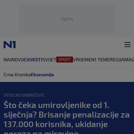
Oglas
NAJNOVIJE
VIJESTI
SVIJET
VRIJEME
N1 TEME
REGIJA
MAG
Crna Kronika
Ekonomija
VESELKO GABRIČEVIĆ
Što čeka umirovljenike od 1.
siječnja? Brisanje penalizacije za
137.000 korisnika, ukidanje
poreza na mirovine...