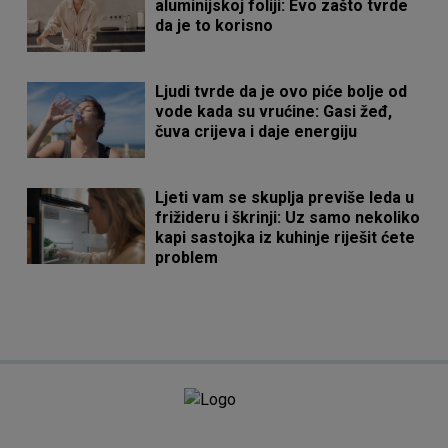
aluminijskoj foliji: Evo zašto tvrde
da je to korisno
Ljudi tvrde da je ovo piće bolje od
vode kada su vrućine: Gasi žeđ,
čuva crijeva i daje energiju
Ljeti vam se skuplja previše leda u
frižideru i škrinji: Uz samo nekoliko
kapi sastojka iz kuhinje riješit ćete
problem