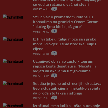
se vodilo računa o važnoj stvari
5
VIJESTI
4. kol.
|
|
Stručnjak o prometnom kolapsu u
Konavlima na granici s Crnom Gorom:
"Idućeg ljeta bit će još gore"
3
VIJESTI
4. kol.
|
|
Iz Hrvatske u Italiju može se i preko
mora. Provjerili smo brodske linije i
cijene
2
VIJESTI
3. kol.
|
|
Uzgajivač objasnio zašto kilogram
rajčica košta deset eura: "Nećete ih
vidjeti na akcijama u trgovinama"
7
VIJESTI
3. kol.
|
|
Selidba je jedno od stresnijih iskustava.
Evo aktualnih cijena i nekoliko savjeta
da prođe što lakše i jeftinije
0
VIJESTI
2. kol.
|
|
Izračunali smo koliko košta putovanje