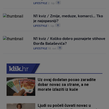
0
LIFESTYLE
2. lip.
|
|
N1 kviz / Zmije, meduze, komarci... Tko
je najopasniji?
0
LIFESTYLE
1. lip.
|
|
N1 kviz / Koliko dobro poznajete stihove
Đorđa Balaševića?
11
LIFESTYLE
18. svi.
|
|
Uz ovaj dodatan posao zaradite
dobar novac sa strane, a ne
morate izlaziti iz kuće
Ljudi su počeli čuvati novac u