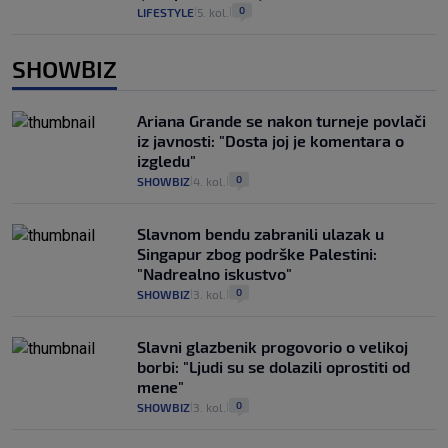
0
LIFESTYLE
5. kol.
|
|
SHOWBIZ
Ariana Grande se nakon turneje povlači
iz javnosti: "Dosta joj je komentara o
izgledu"
0
SHOWBIZ
4. kol.
|
|
Slavnom bendu zabranili ulazak u
Singapur zbog podrške Palestini:
"Nadrealno iskustvo"
0
SHOWBIZ
3. kol.
|
|
Slavni glazbenik progovorio o velikoj
borbi: "Ljudi su se dolazili oprostiti od
mene"
0
SHOWBIZ
3. kol.
|
|