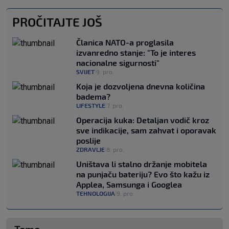
PROČITAJTE JOŠ
Članica NATO-a proglasila
izvanredno stanje: "To je interes
nacionalne sigurnosti"
SVIJET
9. pro.
|
Koja je dozvoljena dnevna količina
badema?
LIFESTYLE
7. pro.
|
Operacija kuka: Detaljan vodič kroz
sve indikacije, sam zahvat i oporavak
poslije
ZDRAVLJE
8. pro.
|
Uništava li stalno držanje mobitela
na punjaču bateriju? Evo što kažu iz
Applea, Samsunga i Googlea
TEHNOLOGIJA
9. pro.
|
Teme