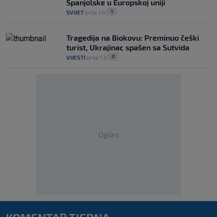
Španjolske u Europskoj uniji
1
SVIJET
prije 1 h
|
|
Tragedija na Biokovu: Preminuo češki
turist, Ukrajinac spašen sa Sutvida
0
VIJESTI
prije 1 h
|
|
Oglas