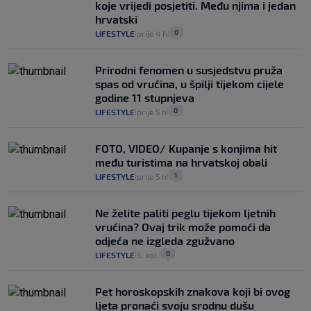
koje vrijedi posjetiti. Među njima i jedan
hrvatski
0
LIFESTYLE
prije 4 h
|
|
Prirodni fenomen u susjedstvu pruža
spas od vrućina, u špilji tijekom cijele
godine 11 stupnjeva
0
LIFESTYLE
prije 5 h
|
|
FOTO, VIDEO/ Kupanje s konjima hit
među turistima na hrvatskoj obali
1
LIFESTYLE
prije 5 h
|
|
Ne želite paliti peglu tijekom ljetnih
vrućina? Ovaj trik može pomoći da
odjeća ne izgleda zgužvano
0
LIFESTYLE
5. kol.
|
|
Pet horoskopskih znakova koji bi ovog
ljeta pronaći svoju srodnu dušu