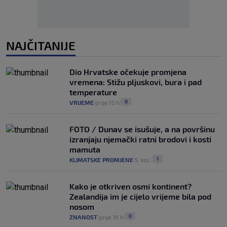
NAJČITANIJE
Dio Hrvatske očekuje promjena
vremena: Stižu pljuskovi, bura i pad
temperature
0
VRIJEME
prije 15 h
|
|
FOTO / Dunav se isušuje, a na površinu
izranjaju njemački ratni brodovi i kosti
mamuta
1
KLIMATSKE PROMJENE
5. kol.
|
|
Kako je otkriven osmi kontinent?
Zealandija im je cijelo vrijeme bila pod
nosom
0
ZNANOST
prije 16 h
|
|