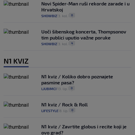
Novi Spider-Man ruši rekorde zarade i u
Hrvatskoj
0
SHOWBIZ
3. kol.
|
|
Uoči šibenskog koncerta, Thompsonov
tim publici uputio važne poruke
4
SHOWBIZ
3. kol.
|
|
N1 KVIZ
N1 kviz / Koliko dobro poznajete
pasmine pasa?
0
LJUBIMCI
13. lip.
|
|
N1 kviz / Rock & Roll
0
LIFESTYLE
8. lip.
|
|
N1 kviz / Zavrtite globus i recite koji je
ovo grad?