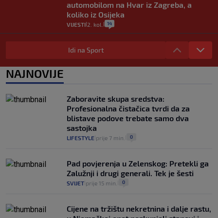
automobilom na Hvar iz Zagreba, a
koliko iz Osijeka
14
VIJESTI
2. kol.
|
|
"Kći je otišla na more, a zaboravila
zdravstvenu iskaznicu". Kakva su prava
Idi na Sport
pacijenata izvan mjesta prebivališta?
1
VIJESTI
1. kol.
NAJNOVIJE
|
|
Provjerili smo "što ćemo onda" ako
Plenković na 15 dana ukine mjere: "Ne bi
Zaboravite skupa sredstva:
se dogodilo ništa. Vlada se zaljubila u te
Profesionalna čistačica tvrdi da za
intervencije"
blistave podove trebate samo dva
25
VIJESTI
30. srp.
|
|
sastojka
0
LIFESTYLE
prije 7 min.
|
|
Pad povjerenja u Zelenskog: Pretekli ga
Zalužnji i drugi generali. Tek je šesti
0
SVIJET
prije 15 min.
|
|
Cijene na tržištu nekretnina i dalje rastu,