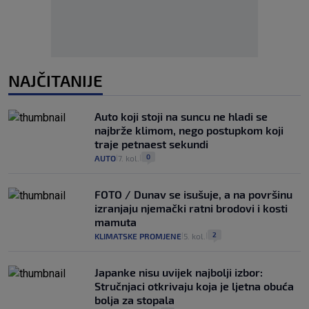
NAJČITANIJE
Auto koji stoji na suncu ne hladi se
najbrže klimom, nego postupkom koji
traje petnaest sekundi
0
AUTO
7. kol.
|
|
FOTO / Dunav se isušuje, a na površinu
izranjaju njemački ratni brodovi i kosti
mamuta
2
KLIMATSKE PROMJENE
5. kol.
|
|
Japanke nisu uvijek najbolji izbor:
Stručnjaci otkrivaju koja je ljetna obuća
bolja za stopala