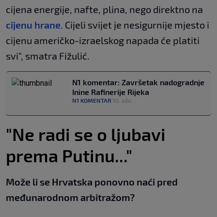
cijena energije, nafte, plina, nego direktno na
cijenu hrane
. Cijeli svijet je nesigurnije mjesto i
cijenu američko-izraelskog napada će platiti
svi", smatra Fižulić.
N1 komentar: Završetak nadogradnje
Inine Rafinerije Rijeka
N1 KOMENTAR
10. ožu.
|
"Ne radi se o ljubavi
prema Putinu..."
Može li se Hrvatska ponovno naći pred
međunarodnom arbitražom?