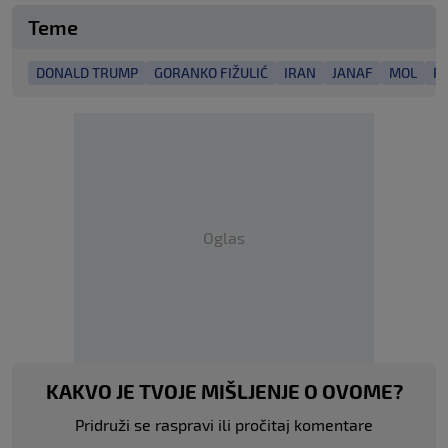
Teme
DONALD TRUMP
GORANKO FIŽULIĆ
IRAN
JANAF
MOL
RA
Oglas
KAKVO JE TVOJE MIŠLJENJE O OVOME?
Pridruži se raspravi ili pročitaj komentare