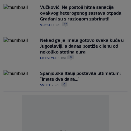
Vučković: Ne postoji hitna sanacija
ovakvog heterogenog sastava otpada.
Građani su s razlogom zabrinuti!
17
VIJESTI
7. kol.
|
|
Nekad ga je imala gotovo svaka kuća u
Jugoslaviji, a danas postiže cijenu od
nekoliko stotina eura
0
LIFESTYLE
5. kol.
|
|
Španjolska Italiji postavila ultimatum:
"Imate dva dana..."
0
SVIJET
7. kol.
|
|