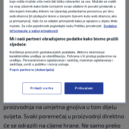
koje vidite možda više neće biti toliko relevantni za vas. Možete se vratiti
tjesnac
ne može doći do kupca, ako su svi
na ovaj izbornik kako biste izmijenili svoje odabire ili povukli pristanak u
bilo kojem trenutku klikom na Upravljaj postavkama poveznicu pri dnu
kapaciteti za čuvanje nafte prepunjeni i
web-stranice [ili plutajuće ikone u donjem lijevom kutu web stranice, ako
je primjenjivo]. Vaši će se odabiri primijeniti kako je opisano u dijelu Web-
moraju smanjiti proizvodnju jer nemaju kuda s
mjesto. Za više pojedinosti pogledajte našu Politiku privatnosti.
Dodatne
informacije o vašoj privatnosti
naftom, to nije poremećaj koji se može tek
Mi i naši partneri obrađujemo podatke kako bismo pružili
tako ukloniti i tješiti hrvatske građane da mi ne
sljedeće:
uvozimo naftu iz Saudijske Arabije ili Kuvajta.
Korištenje preciznih geolokacijskih podataka. Aktivno skeniranje
karakteristika uređaja za identifikaciju. Pohrana i/ili pristup podacima na
Cijena je onolika kolika će biti na svjetskom
uređaju. Personalizirano oglašavanje i sadržaj, mjerenje oglašavanja i
sadržaja, uvidi u publiku i razvoj usluga.
tržištu. Dokle god plovidba Hormuškim
Popis partnera (dobavljača)
tjesnacem ne bude sigurna, imat ćemo visoke
cijene na benzinskim pumpama i posljedice na
Prikaži svrhe
Prihvaćam
gospodarstvo. Zaboravlja se koliko je
proizvodnja na umjetna gnojiva u tom dijelu
svijeta. Svaki poremećaj u proizvodnji direktno
će se odraziti na cijene hrane. Ne samo preko