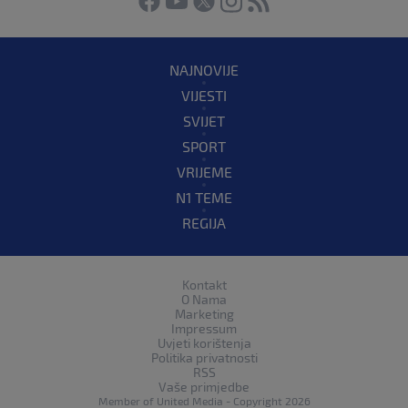
NAJNOVIJE
VIJESTI
SVIJET
SPORT
VRIJEME
N1 TEME
REGIJA
Kontakt
O Nama
Marketing
Impressum
Uvjeti korištenja
Politika privatnosti
RSS
Vaše primjedbe
Member of
United Media
- Copyright 2026