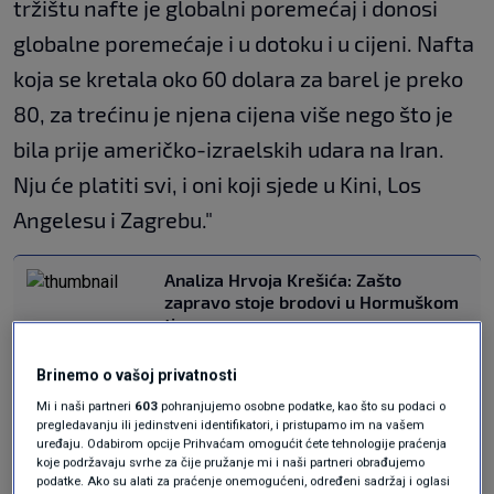
tržištu nafte je globalni poremećaj i donosi
globalne poremećaje i u dotoku i u cijeni. Nafta
koja se kretala oko 60 dolara za barel je preko
80, za trećinu je njena cijena više nego što je
bila prije američko-izraelskih udara na Iran.
Nju će platiti svi, i oni koji sjede u Kini, Los
Angelesu i Zagrebu."
Analiza Hrvoja Krešića: Zašto
zapravo stoje brodovi u Hormuškom
tjesnacu
SVIJET
10. ožu.
|
Brinemo o vašoj privatnosti
Cijene nafte, hrane...
Mi i naši partneri
603
pohranjujemo osobne podatke, kao što su podaci o
pregledavanju ili jedinstveni identifikatori, i pristupamo im na vašem
uređaju. Odabirom opcije Prihvaćam omogućit ćete tehnologije praćenja
koje podržavaju svrhe za čije pružanje mi i naši partneri obrađujemo
"Ako 20 posto nafte koja prolazi kroz
Hormuški
podatke. Ako su alati za praćenje onemogućeni, određeni sadržaj i oglasi