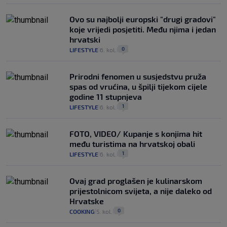
Ovo su najbolji europski "drugi gradovi"
koje vrijedi posjetiti. Među njima i jedan
hrvatski
0
LIFESTYLE
6. kol.
|
|
Prirodni fenomen u susjedstvu pruža
spas od vrućina, u špilji tijekom cijele
godine 11 stupnjeva
1
LIFESTYLE
6. kol.
|
|
FOTO, VIDEO/ Kupanje s konjima hit
među turistima na hrvatskoj obali
1
LIFESTYLE
6. kol.
|
|
Ovaj grad proglašen je kulinarskom
prijestolnicom svijeta, a nije daleko od
Hrvatske
0
COOKING
5. kol.
|
|