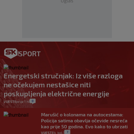
Oglas
SPORT
Energetski stručnjak: Iz više razloga
ne očekujem nestašice niti
poskupljenja električne energije
0
VIJESTI
prije 1 h
|
|
Marušić o kolonama na autocestama:
Policija satima obavlja očevide nesreća
kao prije 50 godina. Evo kako to ubrzati
7
VIJESTI
4. kol.
|
|