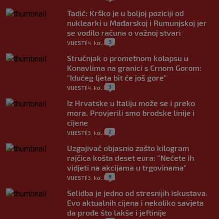
Tadić: Krško je u boljoj poziciji od
nuklearki u Mađarskoj i Rumunjskoj jer
se vodilo računa o važnoj stvari
5
VIJESTI
4. kol.
|
|
Stručnjak o prometnom kolapsu u
Konavlima na granici s Crnom Gorom:
"Idućeg ljeta bit će još gore"
3
VIJESTI
4. kol.
|
|
Iz Hrvatske u Italiju može se i preko
mora. Provjerili smo brodske linije i
cijene
2
VIJESTI
3. kol.
|
|
Uzgajivač objasnio zašto kilogram
rajčica košta deset eura: "Nećete ih
vidjeti na akcijama u trgovinama"
8
VIJESTI
3. kol.
|
|
Selidba je jedno od stresnijih iskustava.
Evo aktualnih cijena i nekoliko savjeta
da prođe što lakše i jeftinije