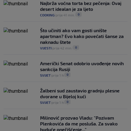
Najbrža voćna torta bez pečenja: Ovaj
desert idealan je za ljeto
0
COOKING
prije 41 min.
|
|
Što učiniti ako vam gosti unište
apartman? Evo kako povećati šanse za
naknadu štete
0
VIJESTI
prije 42 min.
|
|
Američki Senat odobrio uvođenje novih
sankcija Rusiji
0
SVIJET
prije 1 h
|
|
Žalbeni sud zaustavio gradnju plesne
dvorane u Bijeloj kući
0
SVIJET
prije 1 h
|
|
Milinović prozvao Vladu: "Pozivam
Plenkovića da me posluša. Za svako
buduće onečišćenje..."