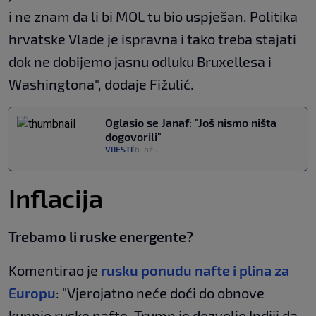
i ne znam da li bi MOL tu bio uspješan. Politika
hrvatske Vlade je ispravna i tako treba stajati
dok ne dobijemo jasnu odluku Bruxellesa i
Washingtona", dodaje Fižulić.
Oglasio se Janaf: "Još nismo ništa
dogovorili"
VIJESTI
6. ožu.
|
Inflacija
Trebamo li ruske energente?
Komentirao je
rusku ponudu nafte i plina za
Europu
: "Vjerojatno neće doći do obnove
kupnje ruske nafte. Trump je dozvolio Indiji da