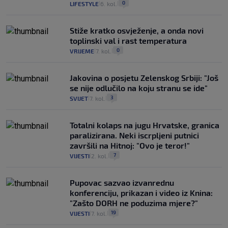
0
LIFESTYLE
6. kol.
|
|
Stiže kratko osvježenje, a onda novi
toplinski val i rast temperatura
0
VRIJEME
7. kol.
|
|
Jakovina o posjetu Zelenskog Srbiji: "Još
se nije odlučilo na koju stranu se ide"
3
SVIJET
7. kol.
|
|
Totalni kolaps na jugu Hrvatske, granica
paralizirana. Neki iscrpljeni putnici
završili na Hitnoj: "Ovo je teror!"
7
VIJESTI
2. kol.
|
|
Pupovac sazvao izvanrednu
konferenciju, prikazan i video iz Knina:
"Zašto DORH ne poduzima mjere?"
19
VIJESTI
7. kol.
|
|