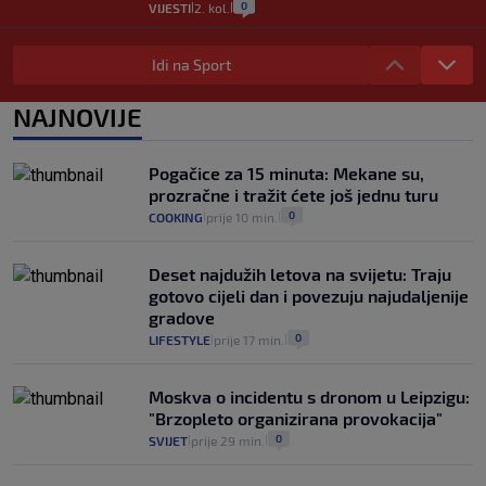
0
VIJESTI
2. kol.
|
|
Izračunali smo koliko košta putovanje
automobilom na Hvar iz Zagreba, a
Idi na Sport
koliko iz Osijeka
14
VIJESTI
2. kol.
NAJNOVIJE
|
|
"Kći je otišla na more, a zaboravila
zdravstvenu iskaznicu". Kakva su prava
Pogačice za 15 minuta: Mekane su,
pacijenata izvan mjesta prebivališta?
prozračne i tražit ćete još jednu turu
1
VIJESTI
1. kol.
|
|
0
COOKING
prije 10 min.
|
|
Deset najdužih letova na svijetu: Traju
gotovo cijeli dan i povezuju najudaljenije
gradove
0
LIFESTYLE
prije 17 min.
|
|
Moskva o incidentu s dronom u Leipzigu:
"Brzopleto organizirana provokacija"
0
SVIJET
prije 29 min.
|
|