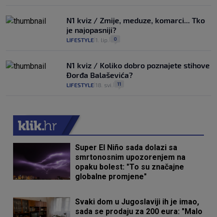
N1 kviz / Zmije, meduze, komarci... Tko
je najopasniji?
0
LIFESTYLE
1. lip.
|
|
N1 kviz / Koliko dobro poznajete stihove
Đorđa Balaševića?
11
LIFESTYLE
18. svi.
|
|
Super El Niño sada dolazi sa
smrtonosnim upozorenjem na
opaku bolest: "To su značajne
globalne promjene"
Svaki dom u Jugoslaviji ih je imao,
sada se prodaju za 200 eura: "Malo