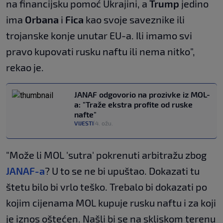
na financijsku pomoć Ukrajini, a
Trump
jedino
ima
Orbana
i
Fica
kao svoje saveznike ili
trojanske konje unutar EU-a. Ili imamo svi
pravo kupovati rusku naftu ili nema nitko",
rekao je.
JANAF odgovorio na prozivke iz MOL-
a: "Traže ekstra profite od ruske
nafte"
VIJESTI
4. ožu.
|
"Može li MOL 'sutra' pokrenuti arbitražu zbog
JANAF-a
? U to se ne bi upuštao. Dokazati tu
štetu bilo bi vrlo teško. Trebalo bi dokazati po
kojim cijenama MOL kupuje rusku naftu i za koji
je iznos oštećen. Našli bi se na skliskom terenu