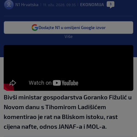
3
N1 Hrvatska
EKONOMIJA
11. ožu. 2026. 09:35
|
|
|
Dodajte N1 u omiljeni Google izvor
Više
Bivši ministar gospodarstva Goranko Fižulić u
Novom danu s Tihomirom Ladišićem
komentirao je rat na Bliskom istoku, rast
cijena nafte, odnos JANAF-a i MOL-a.