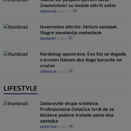
Znanstvenici su možda otkrili zašto
0
ZDRAVLJE
prije 11 h
|
|
Izvanredno otkriće: Aktivni sastojak
Viagre zaustavlja metastaze
2
ZNANOST
6. kol.
|
|
Kardiolog upozorava: Evo što se događa
s krvnim tlakom ako dugo boravite na
vrućini
0
ZDRAVLJE
5. kol.
|
|
LIFESTYLE
Zaboravite skupa sredstva:
Profesionalna čistačica tvrdi da za
blistave podove trebate samo dva
sastojka
0
LIFESTYLE
6. kol.
|
|