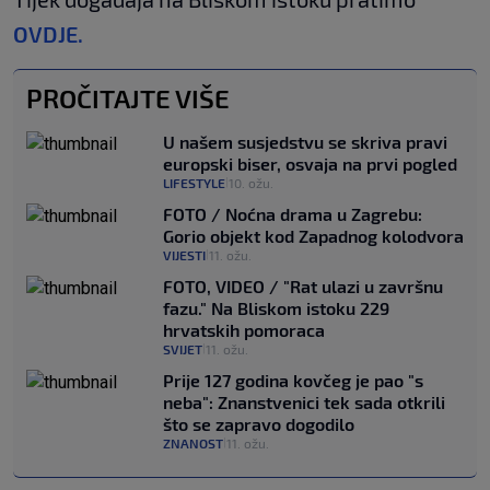
OVDJE.
PROČITAJTE VIŠE
U našem susjedstvu se skriva pravi
europski biser, osvaja na prvi pogled
LIFESTYLE
10. ožu.
|
FOTO / Noćna drama u Zagrebu:
Gorio objekt kod Zapadnog kolodvora
VIJESTI
11. ožu.
|
FOTO, VIDEO / "Rat ulazi u završnu
fazu." Na Bliskom istoku 229
hrvatskih pomoraca
SVIJET
11. ožu.
|
Prije 127 godina kovčeg je pao "s
neba": Znanstvenici tek sada otkrili
što se zapravo dogodilo
ZNANOST
11. ožu.
|