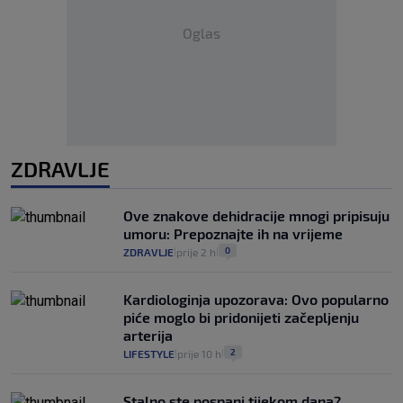
Oglas
ZDRAVLJE
Ove znakove dehidracije mnogi pripisuju
umoru: Prepoznajte ih na vrijeme
0
ZDRAVLJE
prije 2 h
|
|
Kardiologinja upozorava: Ovo popularno
piće moglo bi pridonijeti začepljenju
arterija
2
LIFESTYLE
prije 10 h
|
|
Stalno ste pospani tijekom dana?