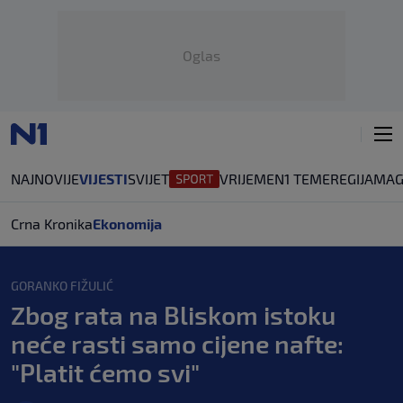
Oglas
NAJNOVIJE
VIJESTI
SVIJET
VRIJEME
N1 TEME
REGIJA
MAG
Crna Kronika
Ekonomija
GORANKO FIŽULIĆ
Zbog rata na Bliskom istoku
neće rasti samo cijene nafte:
"Platit ćemo svi"