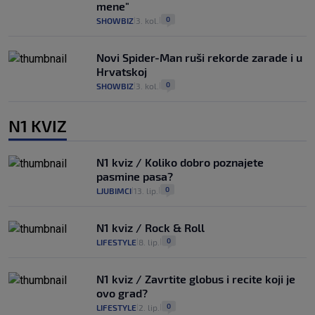
mene"
0
SHOWBIZ
3. kol.
|
|
Novi Spider-Man ruši rekorde zarade i u
Hrvatskoj
0
SHOWBIZ
3. kol.
|
|
N1 KVIZ
N1 kviz / Koliko dobro poznajete
pasmine pasa?
0
LJUBIMCI
13. lip.
|
|
N1 kviz / Rock & Roll
0
LIFESTYLE
8. lip.
|
|
N1 kviz / Zavrtite globus i recite koji je
ovo grad?
0
LIFESTYLE
2. lip.
|
|