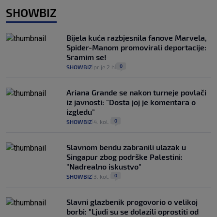
SHOWBIZ
Bijela kuća razbjesnila fanove Marvela,
Spider-Manom promovirali deportacije:
Sramim se!
0
SHOWBIZ
prije 2 h
|
|
Ariana Grande se nakon turneje povlači
iz javnosti: "Dosta joj je komentara o
izgledu"
0
SHOWBIZ
4. kol.
|
|
Slavnom bendu zabranili ulazak u
Singapur zbog podrške Palestini:
"Nadrealno iskustvo"
0
SHOWBIZ
3. kol.
|
|
Slavni glazbenik progovorio o velikoj
borbi: "Ljudi su se dolazili oprostiti od