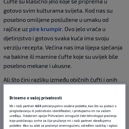
Ćufte su klasično jelo koje se priprema u
gotovo svim kulturama svijeta. Kod nas su
posebno omiljene poslužene u umaku od
rajčice uz
pire krumpir
. Ovo jelo vraća u
djetinjstvo i gotovo svaka kuća ima svoju
verziju recepta. Većina nas ima lijepa sjećanja
na bakine ili mamine ćufte koje su uvijek bile
posebno mekane i ukusne.
Ali što čini razliku između običnih ćufti i onih
koje se doslovno tope u ustima? Odgovor leži u
nekoliko ključnih sastojaka i tehnika koje ću
Brinemo o vašoj privatnosti
vam sada otkriti.
Mi i naši partneri
603
pohranjujemo osobne podatke, kao što su podaci o
pregledavanju ili jedinstveni identifikatori, i pristupamo im na vašem
uređaju. Odabirom opcije Prihvaćam omogućit ćete tehnologije praćenja
Ključni sastojci za
koje podržavaju svrhe za čije pružanje mi i naši partneri obrađujemo
podatke. Ako su alati za praćenje onemogućeni, određeni sadržaj i oglasi