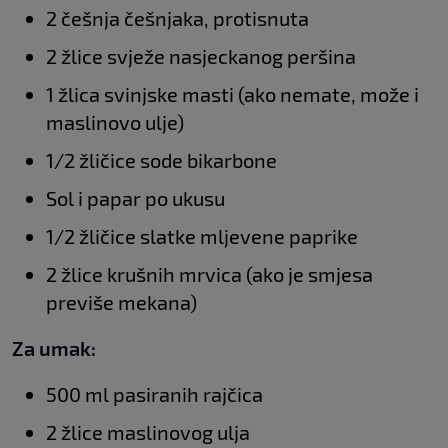
2 češnja češnjaka, protisnuta
2 žlice svježe nasjeckanog peršina
1 žlica svinjske masti (ako nemate, može i
maslinovo ulje)
1/2 žličice sode bikarbone
Sol i papar po ukusu
1/2 žličice slatke mljevene paprike
2 žlice krušnih mrvica (ako je smjesa
previše mekana)
Za umak:
500 ml pasiranih rajčica
2 žlice maslinovog ulja