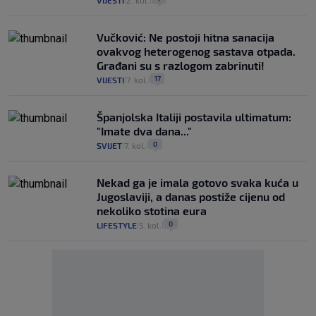
VIJESTI
2. kol.
Vučković: Ne postoji hitna sanacija
ovakvog heterogenog sastava otpada.
Građani su s razlogom zabrinuti!
17
VIJESTI
7. kol.
|
|
Španjolska Italiji postavila ultimatum:
"Imate dva dana..."
0
SVIJET
7. kol.
|
|
Nekad ga je imala gotovo svaka kuća u
Jugoslaviji, a danas postiže cijenu od
nekoliko stotina eura
0
LIFESTYLE
5. kol.
|
|