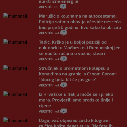
električne energije
0
VIJESTI
7. kol.
|
|
Marušić o kolonama na autocestama:
Policija satima obavlja očevide nesreća
kao prije 50 godina. Evo kako to ubrzati
7
VIJESTI
4. kol.
|
|
Tadić: Krško je u boljoj poziciji od
nuklearki u Mađarskoj i Rumunjskoj jer
se vodilo računa o važnoj stvari
5
VIJESTI
4. kol.
|
|
Stručnjak o prometnom kolapsu u
Konavlima na granici s Crnom Gorom:
"Idućeg ljeta bit će još gore"
3
VIJESTI
4. kol.
|
|
Iz Hrvatske u Italiju može se i preko
mora. Provjerili smo brodske linije i
cijene
2
VIJESTI
3. kol.
|
|
Uzgajivač objasnio zašto kilogram
rajčica košta deset eura: "Nećete ih