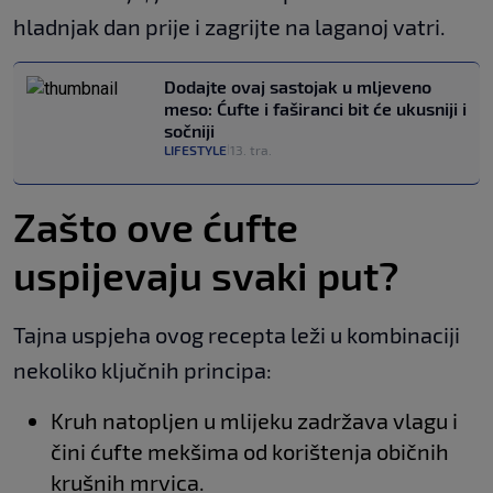
hladnjak dan prije i zagrijte na laganoj vatri.
Dodajte ovaj sastojak u mljeveno
meso: Ćufte i faširanci bit će ukusniji i
sočniji
LIFESTYLE
13. tra.
|
Zašto ove ćufte
uspijevaju svaki put?
Tajna uspjeha ovog recepta leži u kombinaciji
nekoliko ključnih principa:
Kruh natopljen u mlijeku zadržava vlagu i
čini ćufte mekšima od korištenja običnih
krušnih mrvica.