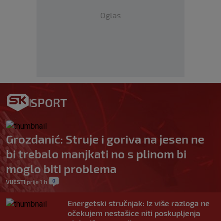
Oglas
SPORT
Grozdanić: Struje i goriva na jesen ne
bi trebalo manjkati no s plinom bi
moglo biti problema
0
VIJESTI
prije 1 h
|
|
Energetski stručnjak: Iz više razloga ne
očekujem nestašice niti poskupljenja