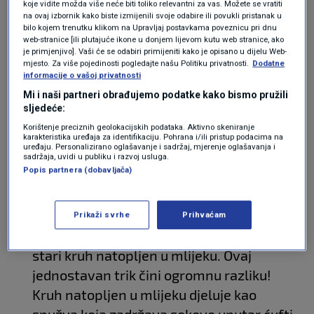
koje vidite možda više neće biti toliko relevantni za vas. Možete se vratiti
savršene ćufte
na ovaj izbornik kako biste izmijenili svoje odabire ili povukli pristanak u
bilo kojem trenutku klikom na Upravljaj postavkama poveznicu pri dnu
web-stranice [ili plutajuće ikone u donjem lijevom kutu web stranice, ako
Odabir mesa:
Najbolje je koristiti
je primjenjivo]. Vaši će se odabiri primijeniti kako je opisano u dijelu Web-
mjesto. Za više pojedinosti pogledajte našu Politiku privatnosti.
Dodatne
mljeveno meso s određenim postotkom
informacije o vašoj privatnosti
masnoće. Za najsočnije ćufte
Mi i naši partneri obrađujemo podatke kako bismo pružili
preporučujem mješavinu junetine i
sljedeće:
svinjetine u omjeru 50:50. Masnoća iz
Korištenje preciznih geolokacijskih podataka. Aktivno skeniranje
karakteristika uređaja za identifikaciju. Pohrana i/ili pristup podacima na
svinjetine dat će ćuftama dodatnu
uređaju. Personalizirano oglašavanje i sadržaj, mjerenje oglašavanja i
sadržaja, uvidi u publiku i razvoj usluga.
sočnost, dok će junetina donijeti bogati
Popis partnera (dobavljača)
okus.
Tajni sastojak – kruh natopljen u mlijeku
:
Prikaži svrhe
Prihvaćam
Umjesto suhih krušnih mrvica, koristite
stari kruh natopljen u mlijeku. Ovaj
jednostavan trik čini ogromnu razliku!
Kruh natopljen u mlijeku djeluje kao
spužva koja zadržava sokove unutar ćufti