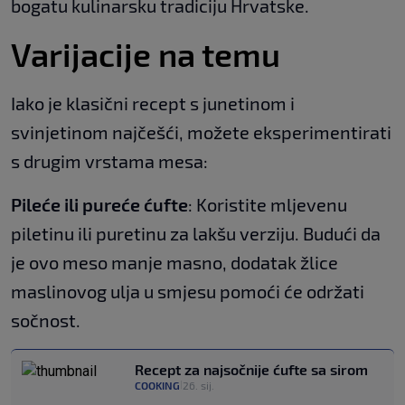
bogatu kulinarsku tradiciju Hrvatske.
Varijacije na temu
Iako je klasični recept s junetinom i
svinjetinom najčešći, možete eksperimentirati
s drugim vrstama mesa:
Pileće ili pureće ćufte
: Koristite mljevenu
piletinu ili puretinu za lakšu verziju. Budući da
je ovo meso manje masno, dodatak žlice
maslinovog ulja u smjesu pomoći će održati
sočnost.
Recept za najsočnije ćufte sa sirom
COOKING
26. sij.
|