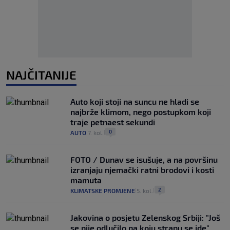
NAJČITANIJE
Auto koji stoji na suncu ne hladi se
najbrže klimom, nego postupkom koji
traje petnaest sekundi
0
AUTO
7. kol.
|
|
FOTO / Dunav se isušuje, a na površinu
izranjaju njemački ratni brodovi i kosti
mamuta
2
KLIMATSKE PROMJENE
5. kol.
|
|
Jakovina o posjetu Zelenskog Srbiji: "Još
se nije odlučilo na koju stranu se ide"