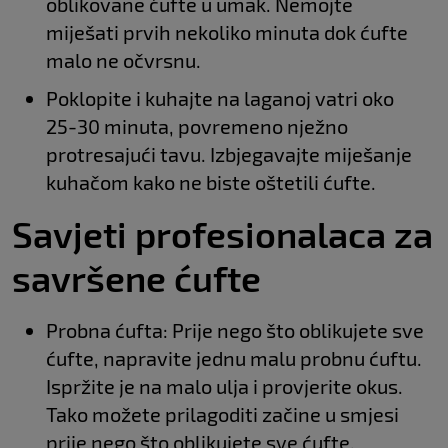
oblikovane ćufte u umak. Nemojte
miješati prvih nekoliko minuta dok ćufte
malo ne očvrsnu.
Poklopite i kuhajte na laganoj vatri oko
25-30 minuta, povremeno nježno
protresajući tavu. Izbjegavajte miješanje
kuhačom kako ne biste oštetili ćufte.
Savjeti profesionalaca za
savršene ćufte
Probna ćufta: Prije nego što oblikujete sve
ćufte, napravite jednu malu probnu ćuftu.
Ispržite je na malo ulja i provjerite okus.
Tako možete prilagoditi začine u smjesi
prije nego što oblikujete sve ćufte.