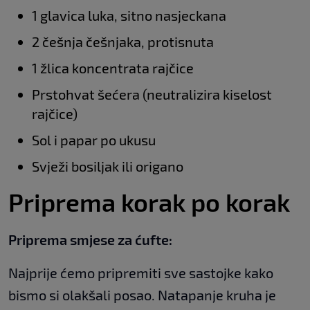
1 glavica luka, sitno nasjeckana
2 češnja češnjaka, protisnuta
1 žlica koncentrata rajčice
Prstohvat šećera (neutralizira kiselost
rajčice)
Sol i papar po ukusu
Svježi bosiljak ili origano
Priprema korak po korak
Priprema smjese za ćufte:
Najprije ćemo pripremiti sve sastojke kako
bismo si olakšali posao. Natapanje kruha je