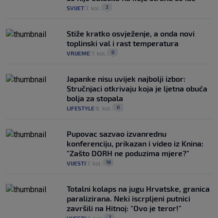
3
SVIJET
7. kol.
|
|
Stiže kratko osvježenje, a onda novi
toplinski val i rast temperatura
0
VRIJEME
7. kol.
|
|
Japanke nisu uvijek najbolji izbor:
Stručnjaci otkrivaju koja je ljetna obuća
bolja za stopala
0
LIFESTYLE
6. kol.
|
|
Pupovac sazvao izvanrednu
konferenciju, prikazan i video iz Knina:
"Zašto DORH ne poduzima mjere?"
19
VIJESTI
7. kol.
|
|
Totalni kolaps na jugu Hrvatske, granica
paralizirana. Neki iscrpljeni putnici
završili na Hitnoj: "Ovo je teror!"
7
|
|