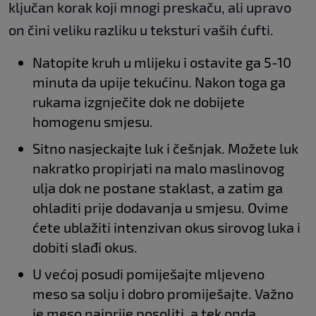
ključan korak koji mnogi preskaču, ali upravo
on čini veliku razliku u teksturi vaših ćufti.
Natopite kruh u mlijeku i ostavite ga 5-10
minuta da upije tekućinu. Nakon toga ga
rukama izgnječite dok ne dobijete
homogenu smjesu.
Sitno nasjeckajte luk i češnjak. Možete luk
nakratko propirjati na malo maslinovog
ulja dok ne postane staklast, a zatim ga
ohladiti prije dodavanja u smjesu. Ovime
ćete ublažiti intenzivan okus sirovog luka i
dobiti slađi okus.
U većoj posudi pomiješajte mljeveno
meso sa solju i dobro promiješajte. Važno
je meso najprije posoliti, a tek onda