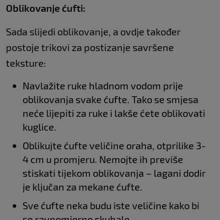
Oblikovanje ćufti:
Sada slijedi oblikovanje, a ovdje također
postoje trikovi za postizanje savršene
teksture:
Navlažite ruke hladnom vodom prije
oblikovanja svake ćufte. Tako se smjesa
neće lijepiti za ruke i lakše ćete oblikovati
kuglice.
Oblikujte ćufte veličine oraha, otprilike 3-
4 cm u promjeru. Nemojte ih previše
stiskati tijekom oblikovanja – lagani dodir
je ključan za mekane ćufte.
Sve ćufte neka budu iste veličine kako bi
se ravnomjerno skuhale.