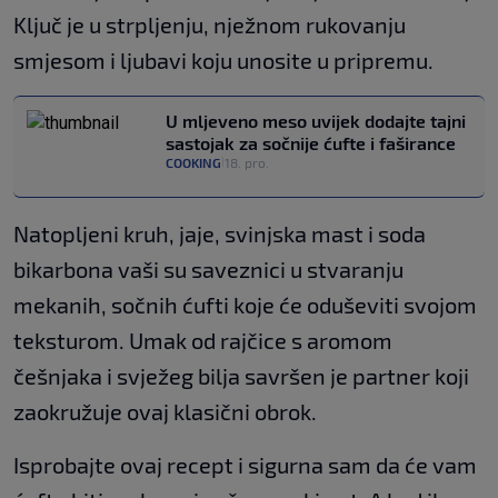
Ključ je u strpljenju, nježnom rukovanju
smjesom i ljubavi koju unosite u pripremu.
U mljeveno meso uvijek dodajte tajni
sastojak za sočnije ćufte i faširance
COOKING
18. pro.
|
Natopljeni kruh, jaje, svinjska mast i soda
bikarbona vaši su saveznici u stvaranju
mekanih, sočnih ćufti koje će oduševiti svojom
teksturom. Umak od rajčice s aromom
češnjaka i svježeg bilja savršen je partner koji
zaokružuje ovaj klasični obrok.
Isprobajte ovaj recept i sigurna sam da će vam