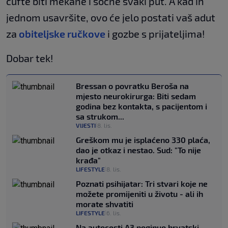
ćufte biti mekane i sočne svaki put. A kad ih
jednom usavršite, ovo će jelo postati vaš adut
za
obiteljske ručkove
i gozbe s prijateljima!
Dobar tek!
Bressan o povratku Beroša na
mjesto neurokirurga: Biti sedam
godina bez kontakta, s pacijentom i
sa strukom...
VIJESTI
8. lis.
|
Greškom mu je isplaćeno 330 plaća,
dao je otkaz i nestao. Sud: "To nije
krađa"
LIFESTYLE
8. lis.
|
Poznati psihijatar: Tri stvari koje ne
možete promijeniti u životu - ali ih
morate shvatiti
LIFESTYLE
6. lis.
|
Na autocesti A3 poginuo hrvatski