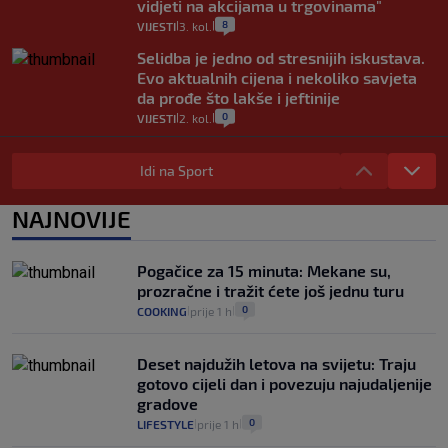
vidjeti na akcijama u trgovinama"
8
VIJESTI
3. kol.
|
|
Selidba je jedno od stresnijih iskustava.
Evo aktualnih cijena i nekoliko savjeta
da prođe što lakše i jeftinije
0
VIJESTI
2. kol.
|
|
Izračunali smo koliko košta putovanje
automobilom na Hvar iz Zagreba, a
Idi na Sport
koliko iz Osijeka
14
VIJESTI
2. kol.
NAJNOVIJE
|
|
"Kći je otišla na more, a zaboravila
zdravstvenu iskaznicu". Kakva su prava
Pogačice za 15 minuta: Mekane su,
pacijenata izvan mjesta prebivališta?
prozračne i tražit ćete još jednu turu
1
VIJESTI
1. kol.
|
|
0
COOKING
prije 1 h
|
|
Deset najdužih letova na svijetu: Traju
gotovo cijeli dan i povezuju najudaljenije
gradove
0
LIFESTYLE
prije 1 h
|
|