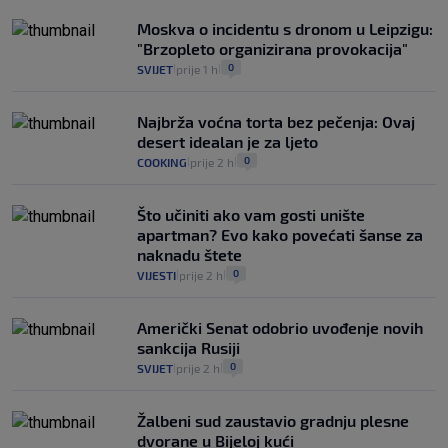
Moskva o incidentu s dronom u Leipzigu:
"Brzopleto organizirana provokacija"
0
SVIJET
prije 1 h
|
|
Najbrža voćna torta bez pečenja: Ovaj
desert idealan je za ljeto
0
COOKING
prije 2 h
|
|
Što učiniti ako vam gosti unište
apartman? Evo kako povećati šanse za
naknadu štete
0
VIJESTI
prije 2 h
|
|
Američki Senat odobrio uvođenje novih
sankcija Rusiji
0
SVIJET
prije 2 h
|
|
Žalbeni sud zaustavio gradnju plesne
dvorane u Bijeloj kući