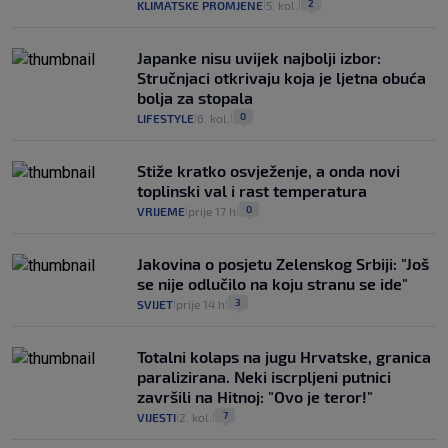
2
KLIMATSKE PROMJENE
5. kol.
|
|
Japanke nisu uvijek najbolji izbor:
Stručnjaci otkrivaju koja je ljetna obuća
bolja za stopala
0
LIFESTYLE
6. kol.
|
|
Stiže kratko osvježenje, a onda novi
toplinski val i rast temperatura
0
VRIJEME
prije 17 h
|
|
Jakovina o posjetu Zelenskog Srbiji: "Još
se nije odlučilo na koju stranu se ide"
3
SVIJET
prije 14 h
|
|
Totalni kolaps na jugu Hrvatske, granica
paralizirana. Neki iscrpljeni putnici
završili na Hitnoj: "Ovo je teror!"
7
VIJESTI
2. kol.
|
|