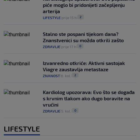
piće moglo bi pridonijeti začepljenju
arterija
2
LIFESTYLE
prije 15 h
|
|
Stalno ste pospani tijekom dana?
Znanstvenici su možda otkrili zašto
0
ZDRAVLJE
prije 17 h
|
|
Izvanredno otkriće: Aktivni sastojak
Viagre zaustavlja metastaze
2
ZNANOST
6. kol.
|
|
Kardiolog upozorava: Evo što se događa
s krvnim tlakom ako dugo boravite na
vrućini
0
ZDRAVLJE
5. kol.
|
|
LIFESTYLE