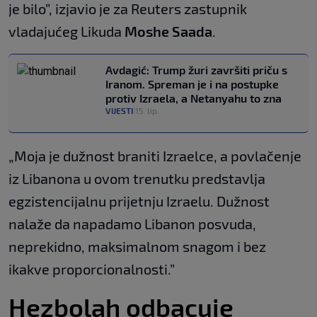
je bilo”, izjavio je za Reuters zastupnik
vladajućeg Likuda
Moshe Saada
.
Avdagić: Trump žuri završiti priču s
Iranom. Spreman je i na postupke
protiv Izraela, a Netanyahu to zna
VIJESTI
15. lip.
|
„Moja je dužnost braniti Izraelce, a povlačenje
iz Libanona u ovom trenutku predstavlja
egzistencijalnu prijetnju Izraelu. Dužnost
nalaže da napadamo Libanon posvuda,
neprekidno, maksimalnom snagom i bez
ikakve proporcionalnosti.”
Hezbolah odbacuje