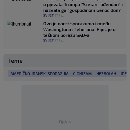
u pjevala Trumpu "Sretan rođendan" i
nazvala ga "gospodinom Genocidom"
SVIJET
17. lip.
|
Ovo je nacrt sporazuma između
Washingtona i Teherana. Riječ je o
teškom porazu SAD-a
SVIJET
17. lip.
|
Teme
AMERIČKO-IRANSKI SPORAZUM
CIONIZAM
HEZBOLAH
IDF
Oglas