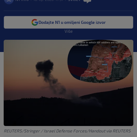
Dodajte N1 u omiljeni Google izvor
Više
REUTERS/Stringer / Israel Defense Forces/Handout via REUTERS