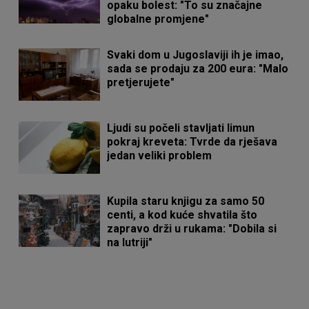
opaku bolest: "To su značajne
globalne promjene"
Svaki dom u Jugoslaviji ih je imao,
sada se prodaju za 200 eura: "Malo
pretjerujete"
Ljudi su počeli stavljati limun
pokraj kreveta: Tvrde da rješava
jedan veliki problem
Kupila staru knjigu za samo 50
centi, a kod kuće shvatila što
zapravo drži u rukama: "Dobila si
na lutriji"