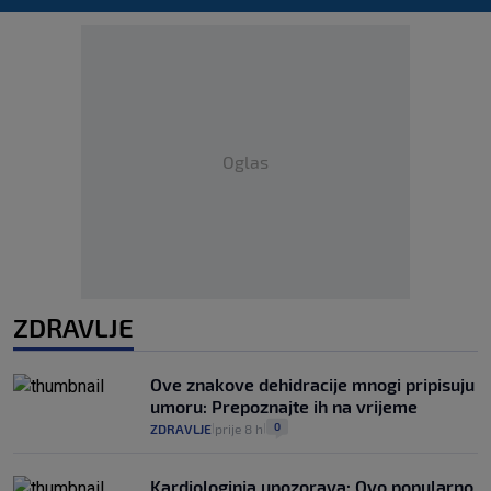
Oglas
ZDRAVLJE
Ove znakove dehidracije mnogi pripisuju
umoru: Prepoznajte ih na vrijeme
0
ZDRAVLJE
prije 8 h
|
|
Kardiologinja upozorava: Ovo popularno