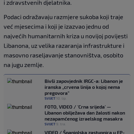
i zdravstvenih djelatnika.
Podaci odražavaju razmjere sukoba koji traje
već mjesecima i koji je izazvao jednu od
najvećih humanitarnih kriza u novijoj povijesti
Libanona, uz velika razaranja infrastrukture i
masovno raseljavanje stanovništva, osobito
na jugu zemlje.
Bivši zapovjednik IRGC-a: Libanon je
iranska „crvena linija o kojoj nema
pregovora”
SVIJET
10. lip.
|
FOTO, VIDEO / 'Crna srijeda' —
Libanon obilježava dan žalosti nakon
nezapamćenog izraelskog masakra
SVIJET
9. tra.
|
VIDEO / Španjolska zastupnica u EP-