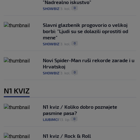
"Nadrealno iskustvo"
0
SHOWBIZ
3. kol.
|
|
Slavni glazbenik progovorio o velikoj
borbi: "Ljudi su se dolazili oprostiti od
mene"
0
SHOWBIZ
3. kol.
|
|
Novi Spider-Man ruši rekorde zarade i u
Hrvatskoj
0
SHOWBIZ
3. kol.
|
|
N1 KVIZ
N1 kviz / Koliko dobro poznajete
pasmine pasa?
0
LJUBIMCI
13. lip.
|
|
N1 kviz / Rock & Roll