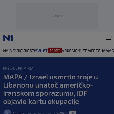
Oglas
NAJNOVIJE
VIJESTI
SVIJET
VRIJEME
N1 TEME
REGIJA
MAG
KRŠENJE PRIMIRJA
MAPA / Izrael usmrtio troje u
Libanonu unatoč američko-
iranskom sporazumu, IDF
objavio kartu okupacije
0
N1 Info
SVIJET
18. lip. 2026. 17:57
|
|
|