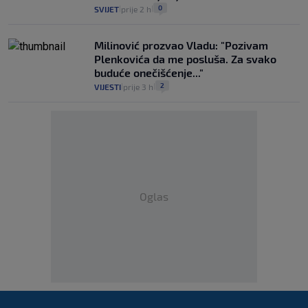
0
SVIJET
prije 2 h
|
|
Milinović prozvao Vladu: "Pozivam
Plenkovića da me posluša. Za svako
buduće onečišćenje..."
2
VIJESTI
prije 3 h
|
|
Oglas