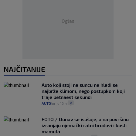
Oglas
NAJČITANIJE
Auto koji stoji na suncu ne hladi se
najbrže klimom, nego postupkom koji
traje petnaest sekundi
0
AUTO
prije 16 h
|
|
FOTO / Dunav se isušuje, a na površinu
izranjaju njemački ratni brodovi i kosti
mamuta