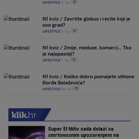
0
LIFESTYLE
8. lip.
|
|
N1 kviz / Zavrtite globus i recite koji je
ovo grad?
0
LIFESTYLE
2. lip.
|
|
N1 kviz / Zmije, meduze, komarci... Tko
je najopasniji?
0
LIFESTYLE
1. lip.
|
|
N1 kviz / Koliko dobro poznajete stihove
Đorđa Balaševića?
11
LIFESTYLE
18. svi.
|
|
Super El Niño sada dolazi sa
smrtonosnim upozorenjem na