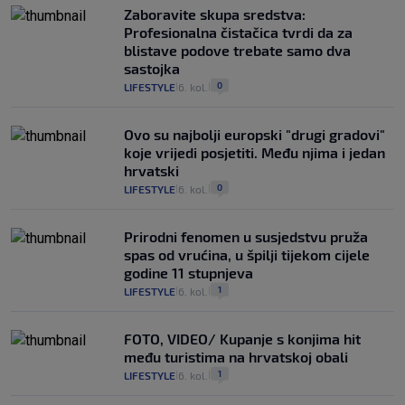
Zaboravite skupa sredstva:
Profesionalna čistačica tvrdi da za
blistave podove trebate samo dva
sastojka
0
LIFESTYLE
6. kol.
|
|
Ovo su najbolji europski "drugi gradovi"
koje vrijedi posjetiti. Među njima i jedan
hrvatski
0
LIFESTYLE
6. kol.
|
|
Prirodni fenomen u susjedstvu pruža
spas od vrućina, u špilji tijekom cijele
godine 11 stupnjeva
1
LIFESTYLE
6. kol.
|
|
FOTO, VIDEO/ Kupanje s konjima hit
među turistima na hrvatskoj obali
1
LIFESTYLE
6. kol.
|
|