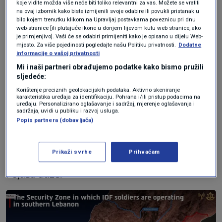
koje vidite možda više neće biti toliko relevantni za vas. Možete se vratiti
Izrael objavio kartu svojih
na ovaj izbornik kako biste izmijenili svoje odabire ili povukli pristanak u
bilo kojem trenutku klikom na Upravljaj postavkama poveznicu pri dnu
položaja u Libanonu
web-stranice [ili plutajuće ikone u donjem lijevom kutu web stranice, ako
je primjenjivo]. Vaši će se odabiri primijeniti kako je opisano u dijelu Web-
mjesto. Za više pojedinosti pogledajte našu Politiku privatnosti.
Dodatne
Izraelska vojska u četvrtak je objavila kartu
informacije o vašoj privatnosti
Mi i naši partneri obrađujemo podatke kako bismo pružili
koja prikazuje sadašnje položaje njezinih
sljedeće:
snaga unutar južnog Libanona.
Korištenje preciznih geolokacijskih podataka. Aktivno skeniranje
karakteristika uređaja za identifikaciju. Pohrana i/ili pristup podacima na
uređaju. Personalizirano oglašavanje i sadržaj, mjerenje oglašavanja i
Prema toj karti, izraelske snage nalaze se do
sadržaja, uvidi u publiku i razvoj usluga.
Popis partnera (dobavljača)
približno 10 kilometara unutar libanonskog
teritorija, uz tzv. „Žutu liniju”, model sličan
Prikaži svrhe
Prihvaćam
sigurnosnom pojasu koji Izrael primjenjuje u
Pojasu Gaze.