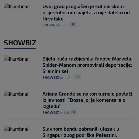
Ovaj grad proglašen je kulinarskom
prijestolnicom svijeta, a nije daleko od
Hrvatske
0
COOKING
5. kol.
|
|
SHOWBIZ
Bijela kuća razbjesnila fanove Marvela,
Spider-Manom promovirali deportacije:
Sramim se!
0
SHOWBIZ
prije 6 h
|
|
Ariana Grande se nakon turneje povlači
iz javnosti: "Dosta joj je komentara o
izgledu"
0
SHOWBIZ
4. kol.
|
|
Slavnom bendu zabranili ulazak u
Singapur zbog podrške Palestini: