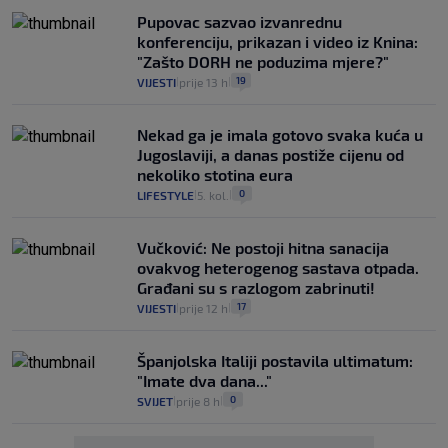
Pupovac sazvao izvanrednu
konferenciju, prikazan i video iz Knina:
"Zašto DORH ne poduzima mjere?"
19
VIJESTI
prije 13 h
|
|
Nekad ga je imala gotovo svaka kuća u
Jugoslaviji, a danas postiže cijenu od
nekoliko stotina eura
0
LIFESTYLE
5. kol.
|
|
Vučković: Ne postoji hitna sanacija
ovakvog heterogenog sastava otpada.
Građani su s razlogom zabrinuti!
17
VIJESTI
prije 12 h
|
|
Španjolska Italiji postavila ultimatum:
"Imate dva dana..."
0
SVIJET
prije 8 h
|
|