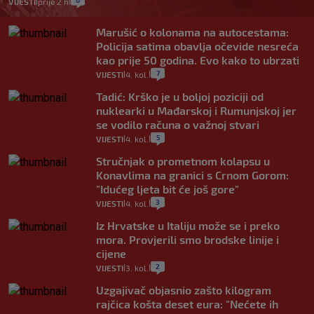
VIJESTI
prije 2 h
|
|
Marušić o kolonama na autocestama:
Policija satima obavlja očevide nesreća
kao prije 50 godina. Evo kako to ubrzati
7
VIJESTI
4. kol.
|
|
Tadić: Krško je u boljoj poziciji od
nuklearki u Mađarskoj i Rumunjskoj jer
se vodilo računa o važnoj stvari
5
VIJESTI
4. kol.
|
|
Stručnjak o prometnom kolapsu u
Konavlima na granici s Crnom Gorom:
"Idućeg ljeta bit će još gore"
3
VIJESTI
4. kol.
|
|
Iz Hrvatske u Italiju može se i preko
mora. Provjerili smo brodske linije i
cijene
2
VIJESTI
3. kol.
|
|
Uzgajivač objasnio zašto kilogram
rajčica košta deset eura: "Nećete ih