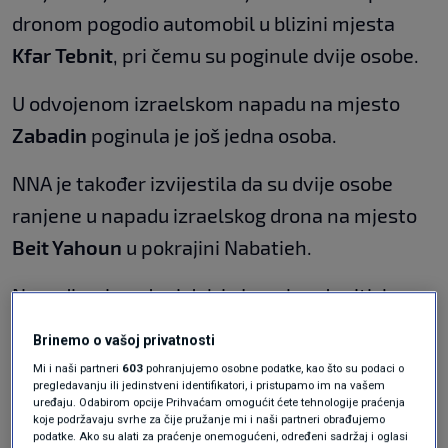
dronom pogodio automobil u blizini mjesta
Kfar Tebnit
, pri čemu su poginule dvije osobe.
U odvojenom izraelskom napadu na mjesto
Zabadin
poginula je još jedna osoba.
NNA je također izvijestila da su dvije osobe
ranjene u napadu izraelskog drona na mjesto
Beit Yahoun
u pokrajini Nabatieh.
Napadi su izvedeni dok je Izrael pod pritiskom
da prekine vojne operacije u Libanonu i povuče
Brinemo o vašoj privatnosti
sve okupacijske snage, u skladu sa
Mi i naši partneri
603
pohranjujemo osobne podatke, kao što su podaci o
pregledavanju ili jedinstveni identifikatori, i pristupamo im na vašem
sporazumom između SAD-a i Irana kojim je
uređaju. Odabirom opcije Prihvaćam omogućit ćete tehnologije praćenja
produljeno primirje.
koje podržavaju svrhe za čije pružanje mi i naši partneri obrađujemo
podatke. Ako su alati za praćenje onemogućeni, određeni sadržaj i oglasi