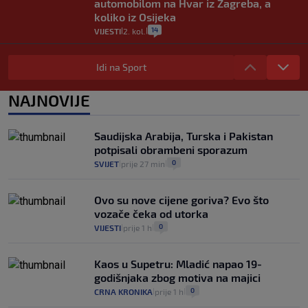
automobilom na Hvar iz Zagreba, a
koliko iz Osijeka
14
VIJESTI
2. kol.
|
|
"Kći je otišla na more, a zaboravila
zdravstvenu iskaznicu". Kakva su prava
Idi na Sport
pacijenata izvan mjesta prebivališta?
1
VIJESTI
1. kol.
NAJNOVIJE
|
|
Kako spriječiti nasilje? "Tako da glavni
junaci naših priča budu oni koji pomažu,
Saudijska Arabija, Turska i Pakistan
a ne oni koji su pobijedili nekoga"
potpisali obrambeni sporazum
2
VIJESTI
30. srp.
|
|
0
SVIJET
prije 27 min
|
|
Ovo su nove cijene goriva? Evo što
vozače čeka od utorka
0
VIJESTI
prije 1 h
|
|
Kaos u Supetru: Mladić napao 19-
godišnjaka zbog motiva na majici
0
CRNA KRONIKA
prije 1 h
|
|