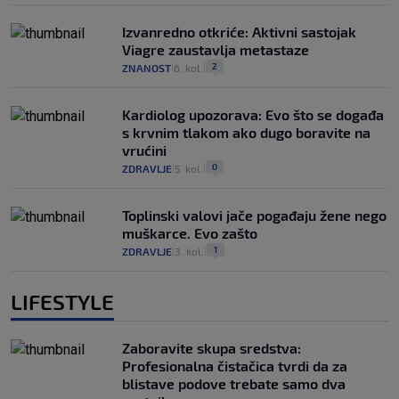
Izvanredno otkriće: Aktivni sastojak
Viagre zaustavlja metastaze
2
ZNANOST
6. kol.
|
|
Kardiolog upozorava: Evo što se događa
s krvnim tlakom ako dugo boravite na
vrućini
0
ZDRAVLJE
5. kol.
|
|
Toplinski valovi jače pogađaju žene nego
muškarce. Evo zašto
1
ZDRAVLJE
3. kol.
|
|
LIFESTYLE
Zaboravite skupa sredstva:
Profesionalna čistačica tvrdi da za
blistave podove trebate samo dva