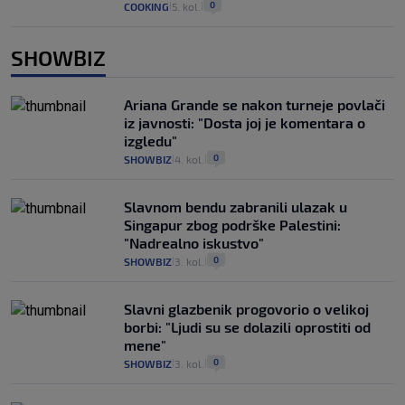
0
COOKING
5. kol.
|
|
SHOWBIZ
Ariana Grande se nakon turneje povlači
iz javnosti: "Dosta joj je komentara o
izgledu"
0
SHOWBIZ
4. kol.
|
|
Slavnom bendu zabranili ulazak u
Singapur zbog podrške Palestini:
"Nadrealno iskustvo"
0
SHOWBIZ
3. kol.
|
|
Slavni glazbenik progovorio o velikoj
borbi: "Ljudi su se dolazili oprostiti od
mene"
0
SHOWBIZ
3. kol.
|
|