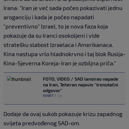
Irana: "Iran je već sada počeo pokazivati jednu
aroganciju i kada je počeo napadati
"preventivno" Izrael, to je nova faza koja
pokazuje da su Iranci osokoljeni i vide
stratešku slabost Izraelaca i Amerikanaca.
Kina nastupa vrlo hladnokrvno i taj blok Rusija-
Kina-Sjeverna Koreja-Iran je ozbiljna priča."
FOTO, VIDEO / SAD lansirao napade
na Iran, Teheran najavio "trenutačni
odgovor"
SVIJET
9. lip.
|
Dodaje da ovaj sukob pokazuje krizu zapadnog
svijeta predvođenog SAD-om.