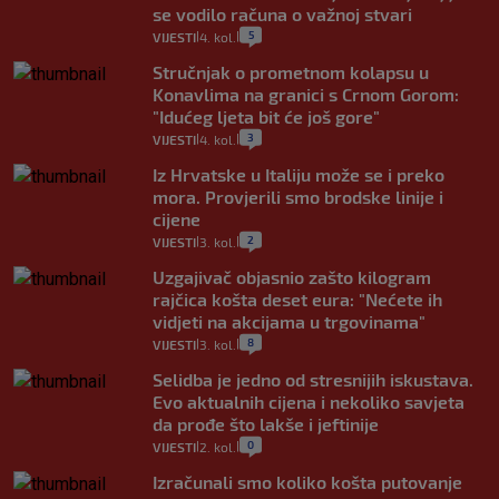
se vodilo računa o važnoj stvari
5
VIJESTI
4. kol.
|
|
Stručnjak o prometnom kolapsu u
Konavlima na granici s Crnom Gorom:
"Idućeg ljeta bit će još gore"
3
VIJESTI
4. kol.
|
|
Iz Hrvatske u Italiju može se i preko
mora. Provjerili smo brodske linije i
cijene
2
VIJESTI
3. kol.
|
|
Uzgajivač objasnio zašto kilogram
rajčica košta deset eura: "Nećete ih
vidjeti na akcijama u trgovinama"
8
VIJESTI
3. kol.
|
|
Selidba je jedno od stresnijih iskustava.
Evo aktualnih cijena i nekoliko savjeta
da prođe što lakše i jeftinije
0
VIJESTI
2. kol.
|
|
Izračunali smo koliko košta putovanje