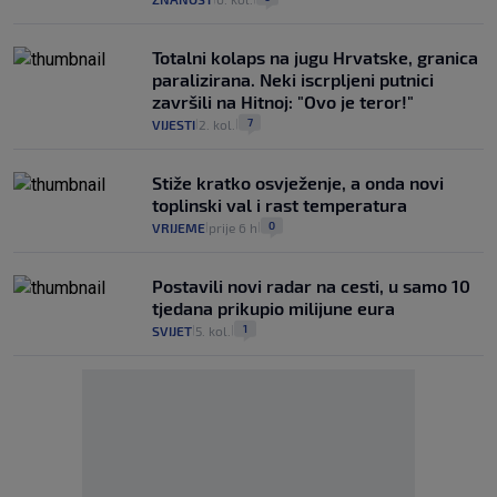
Totalni kolaps na jugu Hrvatske, granica
paralizirana. Neki iscrpljeni putnici
završili na Hitnoj: "Ovo je teror!"
7
VIJESTI
2. kol.
|
|
Stiže kratko osvježenje, a onda novi
toplinski val i rast temperatura
0
VRIJEME
prije 6 h
|
|
Postavili novi radar na cesti, u samo 10
tjedana prikupio milijune eura
1
SVIJET
5. kol.
|
|