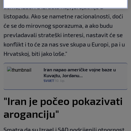
domu, izbori u Izraelu najvjerojatnije u
listopadu. Ako se nametne racionalnosti, doći
će se do mirovnog sporazuma, a ako budu
prevladavali strateški interesi, nastavit će se
konflikt i to će za nas sve skupa u Europi, pa i u
Hrvatskoj, biti jako loše."
Iran napao američke vojne baze u
Kuvajtu, Jordanu...
SVIJET
10. lip.
|
"Iran je počeo pokazivati
aroganciju"
Smatra da su Izrael i SAD podcijenili otpornost