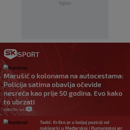
Oglas
SPORT
Marušić o kolonama na autocestama:
Policija satima obavlja očevide
nesreća kao prije 50 godina. Evo kako
to ubrzati
6
VIJESTI
4. kol.
|
|
Tadić: Krško je u boljoj poziciji od
nuklearki u Mađarskoj i Rumunjskoj jer