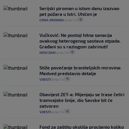
Serijski piroman u istom danu izazvao
pet požara u Istri. Uhićen je
0
CRNA KRONIKA
prije 1 h
|
|
Vučković: Ne postoji hitna sanacija
ovakvog heterogenog sastava otpada.
Građani su s razlogom zabrinuti!
0
NOVI DAN
prije 1 h
|
|
Stiže povećanje braniteljskih mirovina:
Medved predstavio detalje
11
VIJESTI
prije 1 h
|
|
Obavijest ZET-a: Mijenjaju se trase četiri
tramvajske linije, dio Savske bit će
zatvoren
0
VIJESTI
prije 1 h
|
|
Fond za zaštitu okoliša procijenio koliko