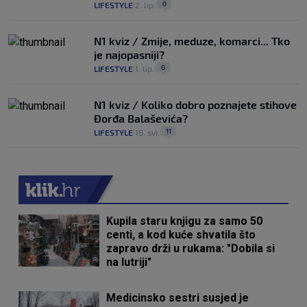
0
LIFESTYLE
2. lip.
|
|
N1 kviz / Zmije, meduze, komarci... Tko
je najopasniji?
0
LIFESTYLE
1. lip.
|
|
N1 kviz / Koliko dobro poznajete stihove
Đorđa Balaševića?
11
LIFESTYLE
18. svi.
|
|
Kupila staru knjigu za samo 50
centi, a kod kuće shvatila što
zapravo drži u rukama: "Dobila si
na lutriji"
Medicinsko sestri susjed je