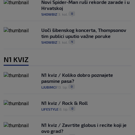
Novi Spider-Man ruši rekorde zarade i u
Hrvatskoj
0
SHOWBIZ
3. kol.
|
|
Uoči šibenskog koncerta, Thompsonov
tim publici uputio važne poruke
4
SHOWBIZ
3. kol.
|
|
N1 KVIZ
N1 kviz / Koliko dobro poznajete
pasmine pasa?
0
LJUBIMCI
13. lip.
|
|
N1 kviz / Rock & Roll
0
LIFESTYLE
8. lip.
|
|
N1 kviz / Zavrtite globus i recite koji je
ovo grad?