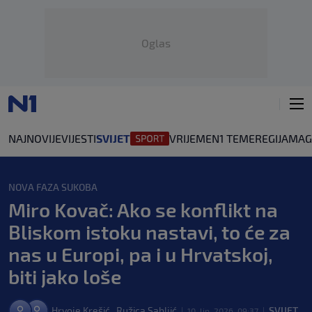
Oglas
NAJNOVIJE
VIJESTI
SVIJET
VRIJEME
N1 TEME
REGIJA
MAG
NOVA FAZA SUKOBA
Miro Kovač: Ako se konflikt na
Bliskom istoku nastavi, to će za
nas u Europi, pa i u Hrvatskoj,
biti jako loše
Hrvoje Krešić
Ružica Sabljić
SVIJET
,
10. lip. 2026. 09:37
|
|