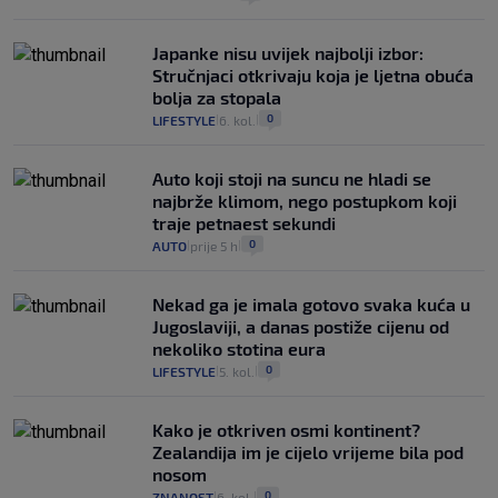
Japanke nisu uvijek najbolji izbor:
Stručnjaci otkrivaju koja je ljetna obuća
bolja za stopala
0
LIFESTYLE
6. kol.
|
|
Auto koji stoji na suncu ne hladi se
najbrže klimom, nego postupkom koji
traje petnaest sekundi
0
AUTO
prije 5 h
|
|
Nekad ga je imala gotovo svaka kuća u
Jugoslaviji, a danas postiže cijenu od
nekoliko stotina eura
0
LIFESTYLE
5. kol.
|
|
Kako je otkriven osmi kontinent?
Zealandija im je cijelo vrijeme bila pod
nosom
0
ZNANOST
6. kol.
|
|