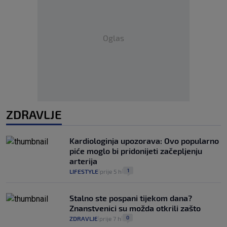
Oglas
ZDRAVLJE
Kardiologinja upozorava: Ovo popularno
piće moglo bi pridonijeti začepljenju
arterija
1
LIFESTYLE
prije 5 h
|
|
Stalno ste pospani tijekom dana?
Znanstvenici su možda otkrili zašto
0
ZDRAVLJE
prije 7 h
|
|