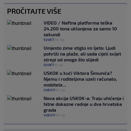
PROČITAJTE VIŠE
VIDEO / Naftna platforma teška
24.200 tona uklonjena za samo 10
sekundi
SVIJET
10. lip.
|
Umjesto zime stiglo im ljeto: Ljudi
pohrlili na plaže, ali sada cijeli svijet
strepi od onoga što slijedi
SVIJET
9. lip.
|
USKOK u kući Viktora Šimunića?
Njemu i roditeljima uzeli računalo,
mobitele...
VIJESTI
10. lip.
|
Nova akcija USKOK-a: Traju uhićenja i
hitne dokazne radnje u dva hrvatska
grada
VIJESTI
10. lip.
|