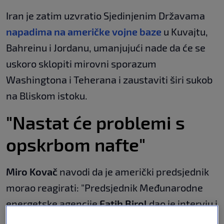
Iran je zatim uzvratio Sjedinjenim Državama
napadima na američke vojne baze
u Kuvajtu,
Bahreinu i Jordanu, umanjujući nade da će se
uskoro sklopiti mirovni sporazum
Washingtona i Teherana i zaustaviti širi sukob
na Bliskom istoku.
"Nastat će problemi s
opskrbom nafte"
Miro Kovač
navodi da je američki predsjednik
morao reagirati: "Predsjednik Međunarodne
energetske agencije
Fatih Birol
dao je intervju i
rekao da ćemo krajem lipnja potrošiti sve