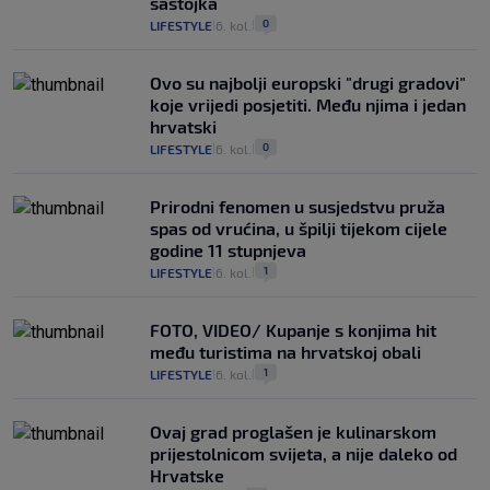
sastojka
0
LIFESTYLE
6. kol.
|
|
Ovo su najbolji europski "drugi gradovi"
koje vrijedi posjetiti. Među njima i jedan
hrvatski
0
LIFESTYLE
6. kol.
|
|
Prirodni fenomen u susjedstvu pruža
spas od vrućina, u špilji tijekom cijele
godine 11 stupnjeva
1
LIFESTYLE
6. kol.
|
|
FOTO, VIDEO/ Kupanje s konjima hit
među turistima na hrvatskoj obali
1
LIFESTYLE
6. kol.
|
|
Ovaj grad proglašen je kulinarskom
prijestolnicom svijeta, a nije daleko od
Hrvatske