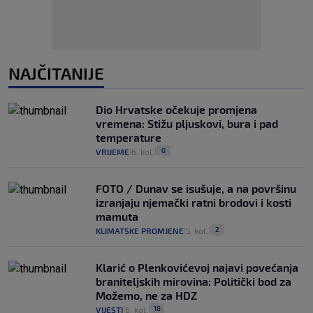
NAJČITANIJE
Dio Hrvatske očekuje promjena
vremena: Stižu pljuskovi, bura i pad
temperature
0
VRIJEME
6. kol.
|
|
FOTO / Dunav se isušuje, a na površinu
izranjaju njemački ratni brodovi i kosti
mamuta
2
KLIMATSKE PROMJENE
5. kol.
|
|
Klarić o Plenkovićevoj najavi povećanja
braniteljskih mirovina: Politički bod za
Možemo, ne za HDZ
18
VIJESTI
6. kol.
|
|