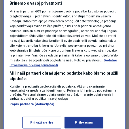
Brinemo o vašoj privatnosti
strateške rezerve kada je riječ o nafti, što znači
Mi i naši partneri
603
pohranjujemo osobne podatke, kao što su podaci o
da će nastati problemi s opskrbom naftom. U
pregledavanju ili jedinstveni identifikatori, i pristupamo im na vašem
uređaju. Odabirom opcije Prihvaćam omogućit ćete tehnologije praćenja
srpnju ili kasnije ići ćemo na štednju ili na
koje podržavaju svrhe za čije pružanje mi i naši partneri obrađujemo
podatke. Ako su alati za praćenje onemogućeni, određeni sadržaj i oglasi
povišenje cijena. Cijene se formiraju na
koje vidite možda više neće biti toliko relevantni za vas. Možete se vratiti
na ovaj izbornik kako biste izmijenili svoje odabire ili povukli pristanak u
globalnoj razini, nastat će veliki problemi.
bilo kojem trenutku klikom na Upravljaj postavkama poveznicu pri dnu
web-stranice [ili plutajuće ikone u donjem lijevom kutu web stranice, ako
Jedino racionalno bi bilo da se zaustavi taj
je primjenjivo]. Vaši će se odabiri primijeniti kako je opisano u dijelu Web-
mjesto. Za više pojedinosti pogledajte našu Politiku privatnosti.
Dodatne
konflikt i da se krene u normalizaciju opskrbe
informacije o vašoj privatnosti
energentima, tu su u pitanju i gnojiva. Kina i
Mi i naši partneri obrađujemo podatke kako bismo pružili
sljedeće:
azijske zemlje su posebno ovisne o
Korištenje preciznih geolokacijskih podataka. Aktivno skeniranje
Hormuškom tjesnacu. Od triju dosadašnji
karakteristika uređaja za identifikaciju. Pohrana i/ili pristup podacima na
uređaju. Personalizirano oglašavanje i sadržaj, mjerenje oglašavanja i
velikih kriza, Fatih je rekao, da je ova najveća
sadržaja, uvidi u publiku i razvoj usluga.
Popis partnera (dobavljača)
energetska kriza, ozbiljne su stvari u pitanju.
Tu je Trump kojeg čekaju izbori u studenom
Prikaži svrhe
Prihvaćam
gdje mu prijeti gubitak većine u Zastupničkom