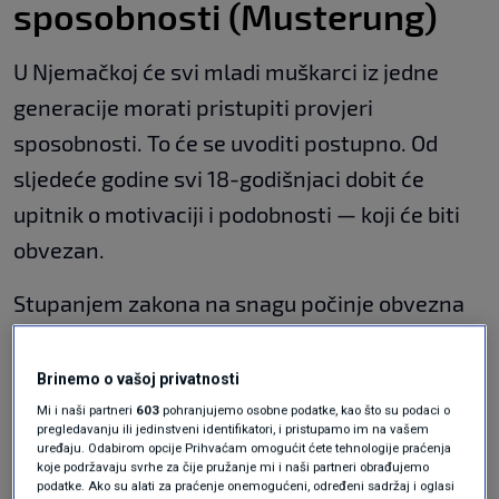
sposobnosti (Musterung)
U Njemačkoj će svi mladi muškarci iz jedne
generacije morati pristupiti provjeri
sposobnosti. To će se uvoditi postupno. Od
sljedeće godine svi 18-godišnjaci dobit će
upitnik o motivaciji i podobnosti — koji će biti
obvezan.
Stupanjem zakona na snagu počinje obvezna
provjera za muškarce rođene nakon 1. siječnja
2008. Postupno će se obuhvatiti cijeli naraštaj,
Brinemo o vašoj privatnosti
ovisno o kapacitetima. Razmatrano izvlačenje
Mi i naši partneri
603
pohranjujemo osobne podatke, kao što su podaci o
pregledavanju ili jedinstveni identifikatori, i pristupamo im na vašem
ždrijebom u ovoj fazi više se neće provoditi.
uređaju. Odabirom opcije Prihvaćam omogućit ćete tehnologije praćenja
koje podržavaju svrhe za čije pružanje mi i naši partneri obrađujemo
podatke. Ako su alati za praćenje onemogućeni, određeni sadržaj i oglasi