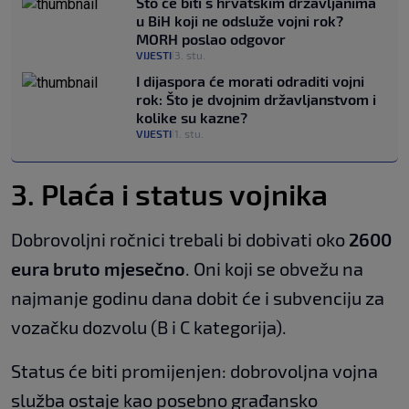
Što će biti s hrvatskim državljanima
u BiH koji ne odsluže vojni rok?
MORH poslao odgovor
VIJESTI
3. stu.
|
I dijaspora će morati odraditi vojni
rok: Što je dvojnim državljanstvom i
kolike su kazne?
VIJESTI
1. stu.
|
3. Plaća i status vojnika
Dobrovoljni ročnici trebali bi dobivati oko
2600
eura bruto mjesečno
. Oni koji se obvežu na
najmanje godinu dana dobit će i subvenciju za
vozačku dozvolu (B i C kategorija).
Status će biti promijenjen: dobrovoljna vojna
služba ostaje kao posebno građansko