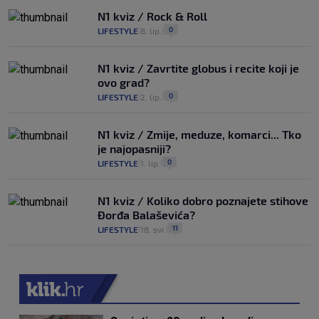
N1 kviz / Rock & Roll
0
LIFESTYLE
8. lip.
|
|
N1 kviz / Zavrtite globus i recite koji je
ovo grad?
0
LIFESTYLE
2. lip.
|
|
N1 kviz / Zmije, meduze, komarci... Tko
je najopasniji?
0
LIFESTYLE
1. lip.
|
|
N1 kviz / Koliko dobro poznajete stihove
Đorđa Balaševića?
11
LIFESTYLE
18. svi.
|
|