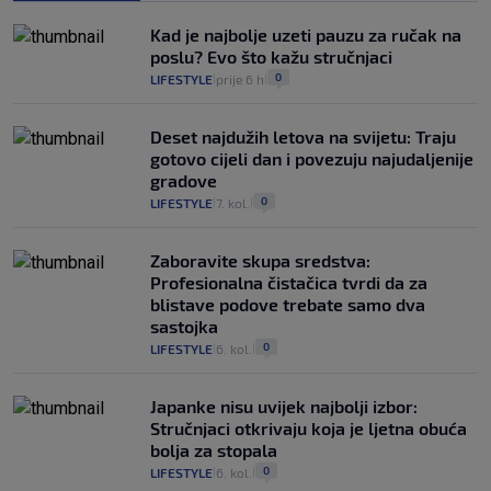
Kad je najbolje uzeti pauzu za ručak na
poslu? Evo što kažu stručnjaci
0
LIFESTYLE
prije 6 h
|
|
Deset najdužih letova na svijetu: Traju
gotovo cijeli dan i povezuju najudaljenije
gradove
0
LIFESTYLE
7. kol.
|
|
Zaboravite skupa sredstva:
Profesionalna čistačica tvrdi da za
blistave podove trebate samo dva
sastojka
0
LIFESTYLE
6. kol.
|
|
Japanke nisu uvijek najbolji izbor:
Stručnjaci otkrivaju koja je ljetna obuća
bolja za stopala
0
LIFESTYLE
6. kol.
|
|