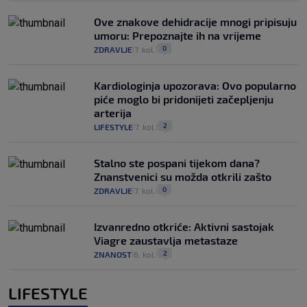
Ove znakove dehidracije mnogi pripisuju
umoru: Prepoznajte ih na vrijeme
0
ZDRAVLJE
7. kol.
|
|
Kardiologinja upozorava: Ovo popularno
piće moglo bi pridonijeti začepljenju
arterija
2
LIFESTYLE
7. kol.
|
|
Stalno ste pospani tijekom dana?
Znanstvenici su možda otkrili zašto
0
ZDRAVLJE
7. kol.
|
|
Izvanredno otkriće: Aktivni sastojak
Viagre zaustavlja metastaze
2
ZNANOST
6. kol.
|
|
LIFESTYLE