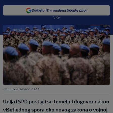
Dodajte N1 u omiljeni Google izvor
Više
Ronny Hartmann / AFP
Unija i SPD postigli su temeljni dogovor nakon
višetjednog spora oko novog zakona o vojnoj