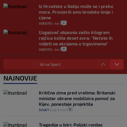
Iz Hrvatske u Italiju može se i preko
mora. Provjerili smo brodske linije i
cijene
2
VIJESTI
3. kol.
|
|
Uzgajivač objasnio zašto kilogram
rajčica košta deset eura: "Nećete ih
vidjeti na akcijama u trgovinama"
8
VIJESTI
3. kol.
|
|
Selidba je jedno od stresnijih iskustava.
Evo aktualnih cijena i nekoliko savjeta
Idi na Sport
da prođe što lakše i jeftinije
0
VIJESTI
2. kol.
NAJNOVIJE
|
|
Izračunali smo koliko košta putovanje
automobilom na Hvar iz Zagreba, a
Kritična zima pred vratima: Britanski
koliko iz Osijeka
ministar obrane mobilizira pomoć za
14
VIJESTI
2. kol.
|
|
Kijev, ponestaje projektila
0
SVIJET
prije 3 min
|
|
Tragedija u Istri: Poljski ronilac