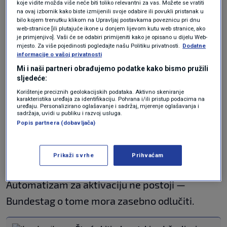
2. Obvezna služba prema
koje vidite možda više neće biti toliko relevantni za vas. Možete se vratiti
na ovaj izbornik kako biste izmijenili svoje odabire ili povukli pristanak u
potrebama
bilo kojem trenutku klikom na Upravljaj postavkama poveznicu pri dnu
web-stranice [ili plutajuće ikone u donjem lijevom kutu web stranice, ako
(Bedarfswehrpflicht)
je primjenjivo]. Vaši će se odabiri primijeniti kako je opisano u dijelu Web-
mjesto. Za više pojedinosti pogledajte našu Politiku privatnosti.
Dodatne
informacije o vašoj privatnosti
„Bundestag će zakonom odlučivati o
Mi i naši partneri obrađujemo podatke kako bismo pružili
aktiviranju obvezne službe prema potrebama,
sljedeće:
Korištenje preciznih geolokacijskih podataka. Aktivno skeniranje
osobito kada obrambena ili kadrovska situacija
karakteristika uređaja za identifikaciju. Pohrana i/ili pristup podacima na
uređaju. Personalizirano oglašavanje i sadržaj, mjerenje oglašavanja i
to zahtijeva“, stoji u dogovoru.
sadržaja, uvidi u publiku i razvoj usluga.
Popis partnera (dobavljača)
Ovaj oblik službe bi popunjavao manjak vojnika
ako se ne prijavi dovoljno dragovoljaca. U tom
Prikaži svrhe
Prihvaćam
slučaju moguće je i izvlačenje ždrijebo
m
.
Automatizam za aktivaciju ne postoji —
Bundestag o tome mora zasebno odlučiti.