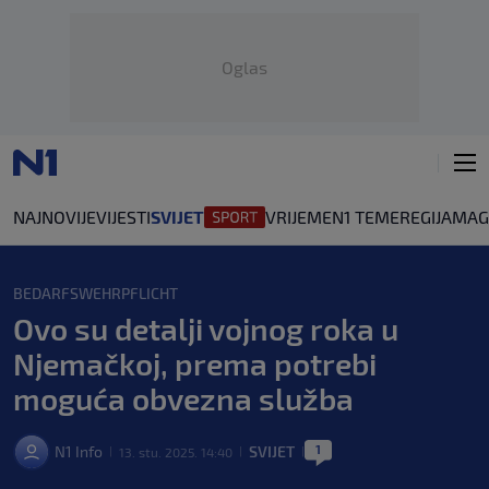
Oglas
NAJNOVIJE
VIJESTI
SVIJET
VRIJEME
N1 TEME
REGIJA
MAG
BEDARFSWEHRPFLICHT
Ovo su detalji vojnog roka u
Njemačkoj, prema potrebi
moguća obvezna služba
1
N1 Info
SVIJET
13. stu. 2025. 14:40
|
|
|