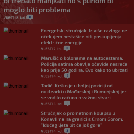
bi trebalo manjkati no s plinom bi
moglo biti problema
0
VIJESTI
8. kol.
|
|
Energetski stručnjak: Iz više razloga ne
očekujem nestašice niti poskupljenja
električne energije
0
VIJESTI
7. kol.
|
|
Marušić o kolonama na autocestama:
Policija satima obavlja očevide nesreća
kao prije 50 godina. Evo kako to ubrzati
7
VIJESTI
4. kol.
|
|
Tadić: Krško je u boljoj poziciji od
nuklearki u Mađarskoj i Rumunjskoj jer
se vodilo računa o važnoj stvari
5
VIJESTI
4. kol.
|
|
Stručnjak o prometnom kolapsu u
Konavlima na granici s Crnom Gorom:
"Idućeg ljeta bit će još gore"
3
VIJESTI
4. kol.
|
|