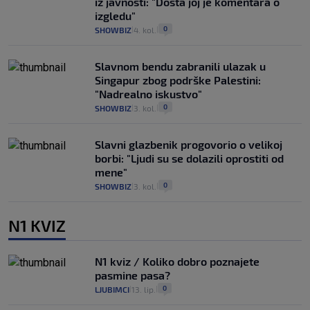
iz javnosti: "Dosta joj je komentara o
izgledu"
0
SHOWBIZ
4. kol.
|
|
Slavnom bendu zabranili ulazak u
Singapur zbog podrške Palestini:
"Nadrealno iskustvo"
0
SHOWBIZ
3. kol.
|
|
Slavni glazbenik progovorio o velikoj
borbi: "Ljudi su se dolazili oprostiti od
mene"
0
SHOWBIZ
3. kol.
|
|
N1 KVIZ
N1 kviz / Koliko dobro poznajete
pasmine pasa?
0
LJUBIMCI
13. lip.
|
|