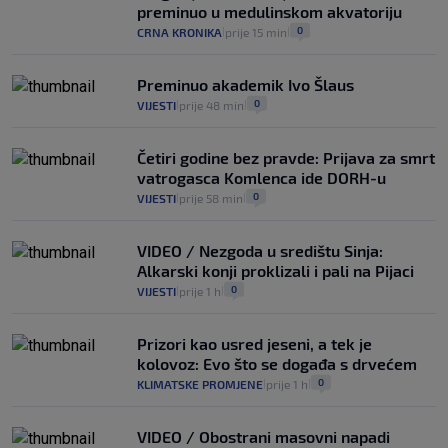
preminuo u medulinskom akvatoriju
0
CRNA KRONIKA
prije 15 min
|
|
Preminuo akademik Ivo Šlaus
0
VIJESTI
prije 48 min
|
|
Četiri godine bez pravde: Prijava za smrt
vatrogasca Komlenca ide DORH-u
0
VIJESTI
prije 58 min
|
|
VIDEO / Nezgoda u središtu Sinja:
Alkarski konji proklizali i pali na Pijaci
0
VIJESTI
prije 1 h
|
|
Prizori kao usred jeseni, a tek je
kolovoz: Evo što se događa s drvećem
0
KLIMATSKE PROMJENE
prije 1 h
|
|
VIDEO / Obostrani masovni napadi