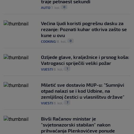
traje petnaest sekundi
0
AUTO
7. kol.
|
|
Većina ljudi koristi pogrešnu dasku za
rezanje: Poznati kuhar otkriva zašto se
kune u ovu
0
COOKING
8. kol.
|
|
Ozljede glave, kralježnice i prsnog koša:
Vatrogasci spriječili veliki požar
1
VIJESTI
8. kol.
|
|
Miletić sve dostavio MUP-u: "Sumnjivi
otpad nalazi se i kod Udbine, na
zemljišnoj čestici u vlasništvu države"
7
VIJESTI
8. kol.
|
|
Bivši Račanov ministar je
"svjetonazorski stabilan" nakon
prihvaćanja Plenkovićeve ponude