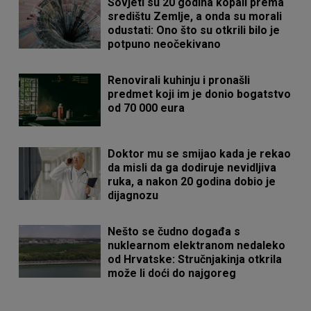
Sovjeti su 20 godina kopali prema
središtu Zemlje, a onda su morali
odustati: Ono što su otkrili bilo je
potpuno neočekivano
Renovirali kuhinju i pronašli
predmet koji im je donio bogatstvo
od 70 000 eura
Doktor mu se smijao kada je rekao
da misli da ga dodiruje nevidljiva
ruka, a nakon 20 godina dobio je
dijagnozu
Nešto se čudno događa s
nuklearnom elektranom nedaleko
od Hrvatske: Stručnjakinja otkrila
može li doći do najgoreg