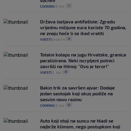
sočnim
1
COOKING
8. kol.
|
|
Država iseljava antifašiste: Zgradu
vrijednu milijune eura koriste 70 godina,
ne znaju hoće li se ikad vratiti
0
VIJESTI
prije 4 h
|
|
Totalni kolaps na jugu Hrvatske, granica
paralizirana. Neki iscrpljeni putnici
završili na Hitnoj: "Ovo je teror!"
8
VIJESTI
2. kol.
|
|
Bakin trik za savršen ajvar: Dodaje
jedan sastojak koji okus podiže na
sasvim novu razinu
0
COOKING
8. kol.
|
|
Auto koji stoji na suncu ne hladi se
najbrže klimom, nego postupkom koji