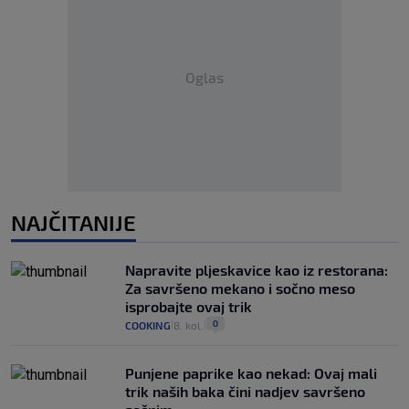
Oglas
NAJČITANIJE
Napravite pljeskavice kao iz restorana:
Za savršeno mekano i sočno meso
isprobajte ovaj trik
0
COOKING
8. kol.
|
|
Punjene paprike kao nekad: Ovaj mali
trik naših baka čini nadjev savršeno