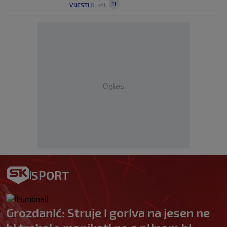
11
VIJESTI
8. kol.
|
|
Oglas
SPORT
Grozdanić: Struje i goriva na jesen ne