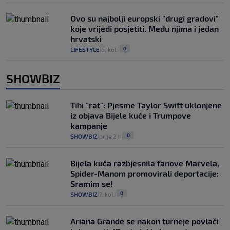
Ovo su najbolji europski "drugi gradovi"
koje vrijedi posjetiti. Među njima i jedan
hrvatski
0
LIFESTYLE
6. kol.
|
|
SHOWBIZ
Tihi "rat": Pjesme Taylor Swift uklonjene
iz objava Bijele kuće i Trumpove
kampanje
0
SHOWBIZ
prije 2 h
|
|
Bijela kuća razbjesnila fanove Marvela,
Spider-Manom promovirali deportacije:
Sramim se!
0
SHOWBIZ
7. kol.
|
|
Ariana Grande se nakon turneje povlači