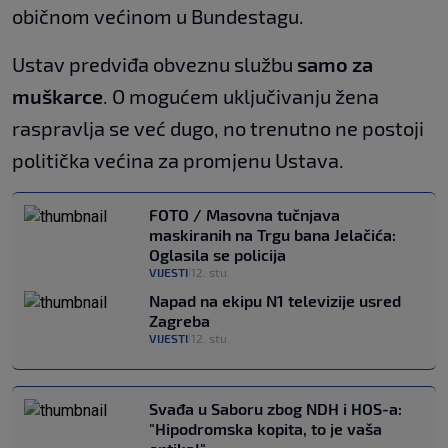
običnom većinom u Bundestagu.
Ustav predviđa obveznu službu
samo za
muškarce
. O mogućem uključivanju žena
raspravlja se već dugo, no trenutno ne postoji
politička većina za promjenu Ustava.
FOTO / Masovna tučnjava
maskiranih na Trgu bana Jelačića:
Oglasila se policija
VIJESTI
12. stu.
|
Napad na ekipu N1 televizije usred
Zagreba
VIJESTI
12. stu.
|
Svađa u Saboru zbog NDH i HOS-a:
"Hipodromska kopita, to je vaša