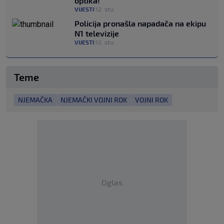
optika!"
VIJESTI
12. stu.
|
Policija pronašla napadača na ekipu
N1 televizije
VIJESTI
12. stu.
|
Teme
NJEMAČKA
NJEMAČKI VOJNI ROK
VOJNI ROK
Oglas