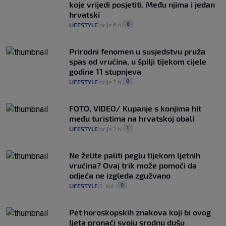
koje vrijedi posjetiti. Među njima i jedan
hrvatski
0
LIFESTYLE
prije 6 h
|
|
Prirodni fenomen u susjedstvu pruža
spas od vrućina, u špilji tijekom cijele
godine 11 stupnjeva
0
LIFESTYLE
prije 7 h
|
|
FOTO, VIDEO/ Kupanje s konjima hit
među turistima na hrvatskoj obali
1
LIFESTYLE
prije 7 h
|
|
Ne želite paliti peglu tijekom ljetnih
vrućina? Ovaj trik može pomoći da
odjeća ne izgleda zgužvano
0
LIFESTYLE
5. kol.
|
|
Pet horoskopskih znakova koji bi ovog
ljeta pronaći svoju srodnu dušu