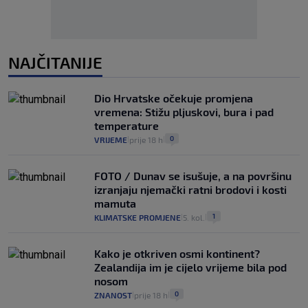
NAJČITANIJE
Dio Hrvatske očekuje promjena
vremena: Stižu pljuskovi, bura i pad
temperature
0
VRIJEME
prije 18 h
|
|
FOTO / Dunav se isušuje, a na površinu
izranjaju njemački ratni brodovi i kosti
mamuta
1
KLIMATSKE PROMJENE
5. kol.
|
|
Kako je otkriven osmi kontinent?
Zealandija im je cijelo vrijeme bila pod
nosom
0
ZNANOST
prije 18 h
|
|