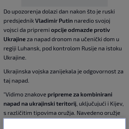
Do upozorenja dolazi dan nakon što je ruski
predsjednik
Vladimir Putin
naredio svojoj
vojsci da pripremi
opcije odmazde protiv
Ukrajine
za napad dronom na učenički dom u
regiji Luhansk, pod kontrolom Rusije na istoku
Ukrajine.
Ukrajinska vojska zanijekala je odgovornost za
taj napad.
"Vidimo znakove
pripreme za kombinirani
napad na ukrajinski teritorij
, uključujući i Kijev,
s različitim tipovima oružja. Navedeno oružje
srednjeg dometa moglo bi se koristiti u takvom