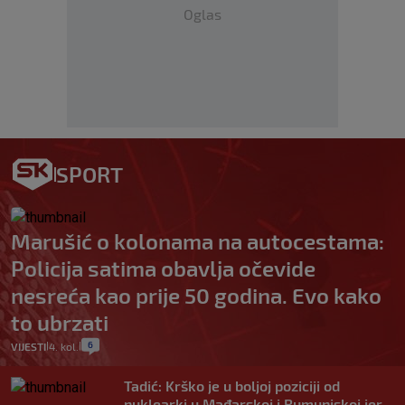
Oglas
SPORT
Marušić o kolonama na autocestama:
Policija satima obavlja očevide
nesreća kao prije 50 godina. Evo kako
to ubrzati
6
VIJESTI
4. kol.
|
|
Tadić: Krško je u boljoj poziciji od
nuklearki u Mađarskoj i Rumunjskoj jer