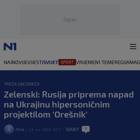
Oglas
NAJNOVIJE
VIJESTI
SVIJET
VRIJEME
N1 TEME
REGIJA
MAG
TREĆA (NE)SREĆA
Zelenski: Rusija priprema napad
na Ukrajinu hipersoničnim
projektilom 'Orešnik'
1
Hina
SVIJET
23. svi. 2026. 22:17
|
|
|