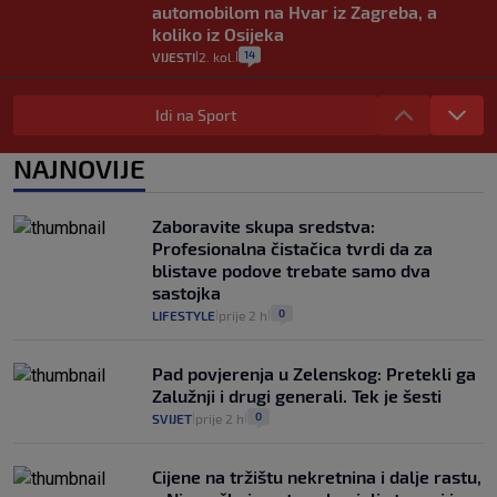
automobilom na Hvar iz Zagreba, a
koliko iz Osijeka
14
VIJESTI
2. kol.
|
|
"Kći je otišla na more, a zaboravila
zdravstvenu iskaznicu". Kakva su prava
Idi na Sport
pacijenata izvan mjesta prebivališta?
1
VIJESTI
1. kol.
NAJNOVIJE
|
|
Provjerili smo "što ćemo onda" ako
Plenković na 15 dana ukine mjere: "Ne bi
Zaboravite skupa sredstva:
se dogodilo ništa. Vlada se zaljubila u te
Profesionalna čistačica tvrdi da za
intervencije"
blistave podove trebate samo dva
25
VIJESTI
30. srp.
|
|
sastojka
0
LIFESTYLE
prije 2 h
|
|
Pad povjerenja u Zelenskog: Pretekli ga
Zalužnji i drugi generali. Tek je šesti
0
SVIJET
prije 2 h
|
|
Cijene na tržištu nekretnina i dalje rastu,