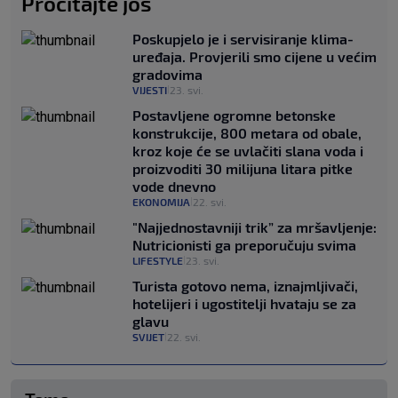
Pročitajte još
Poskupjelo je i servisiranje klima-
uređaja. Provjerili smo cijene u većim
gradovima
VIJESTI
23. svi.
|
Postavljene ogromne betonske
konstrukcije, 800 metara od obale,
kroz koje će se uvlačiti slana voda i
proizvoditi 30 milijuna litara pitke
vode dnevno
EKONOMIJA
22. svi.
|
"Najjednostavniji trik” za mršavljenje:
Nutricionisti ga preporučuju svima
LIFESTYLE
23. svi.
|
Turista gotovo nema, iznajmljivači,
hotelijeri i ugostitelji hvataju se za
glavu
SVIJET
22. svi.
|