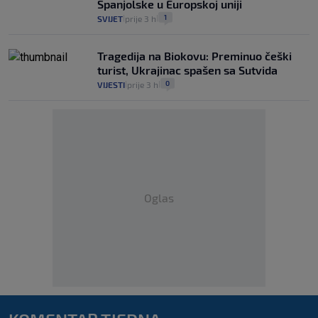
Španjolske u Europskoj uniji
1
SVIJET
prije 3 h
|
|
Tragedija na Biokovu: Preminuo češki
turist, Ukrajinac spašen sa Sutvida
0
VIJESTI
prije 3 h
|
|
Oglas