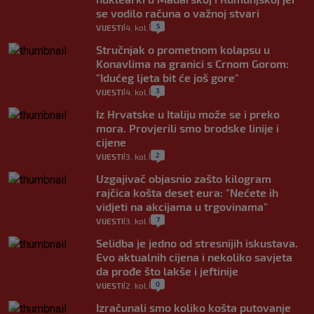
se vodilo računa o važnoj stvari
5
VIJESTI
4. kol.
|
|
Stručnjak o prometnom kolapsu u
Konavlima na granici s Crnom Gorom:
"Idućeg ljeta bit će još gore"
3
VIJESTI
4. kol.
|
|
Iz Hrvatske u Italiju može se i preko
mora. Provjerili smo brodske linije i
cijene
2
VIJESTI
3. kol.
|
|
Uzgajivač objasnio zašto kilogram
rajčica košta deset eura: "Nećete ih
vidjeti na akcijama u trgovinama"
7
VIJESTI
3. kol.
|
|
Selidba je jedno od stresnijih iskustava.
Evo aktualnih cijena i nekoliko savjeta
da prođe što lakše i jeftinije
0
VIJESTI
2. kol.
|
|
Izračunali smo koliko košta putovanje