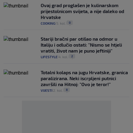
Ovaj grad proglašen je kulinarskom
prijestolnicom svijeta, a nije daleko od
Hrvatske
0
COOKING
5. kol.
|
|
Stariji bračni par otišao na odmor u
Italiju i odlučio ostati: "Nismo se htjeli
vratiti, život nam je puno jeftiniji"
2
LIFESTYLE
4. kol.
|
|
Totalni kolaps na jugu Hrvatske, granica
paralizirana. Neki iscrpljeni putnici
završili na Hitnoj: "Ovo je teror!"
8
VIJESTI
2. kol.
|
|