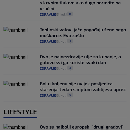
s krvnim tlakom ako dugo boravite na
vrućini
0
ZDRAVLJE
5. kol.
|
|
Toplinski valovi jače pogađaju žene nego
muškarce. Evo zašto
1
ZDRAVLJE
3. kol.
|
|
Ovo je najnezdravije ulje za kuhanje, a
gotovo svi ga koriste svaki dan
3
ZDRAVLJE
3. kol.
|
|
Bol u koljenu nije uvijek posljedica
starenja: Jedan simptom zahtijeva oprez
0
ZDRAVLJE
3. kol.
|
|
LIFESTYLE
Ovo su najbolji europski "drugi gradovi"