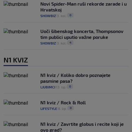
Novi Spider-Man ruši rekorde zarade i u
Hrvatskoj
0
SHOWBIZ
3. kol.
|
|
Uoči šibenskog koncerta, Thompsonov
tim publici uputio važne poruke
4
SHOWBIZ
3. kol.
|
|
N1 KVIZ
N1 kviz / Koliko dobro poznajete
pasmine pasa?
0
LJUBIMCI
13. lip.
|
|
N1 kviz / Rock & Roll
0
LIFESTYLE
8. lip.
|
|
N1 kviz / Zavrtite globus i recite koji je
ovo grad?