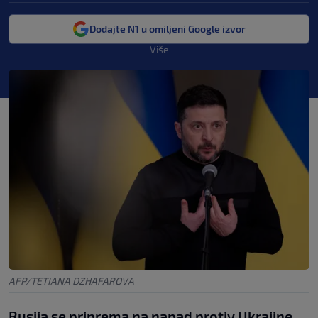
Dodajte N1 u omiljeni Google izvor
Više
AFP/TETIANA DZHAFAROVA
Rusija se priprema na napad protiv Ukrajine