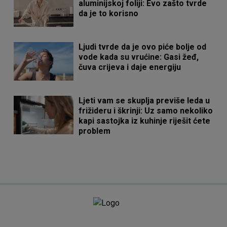
aluminijskoj foliji: Evo zašto tvrde
da je to korisno
Ljudi tvrde da je ovo piće bolje od
vode kada su vrućine: Gasi žeđ,
čuva crijeva i daje energiju
Ljeti vam se skuplja previše leda u
frižideru i škrinji: Uz samo nekoliko
kapi sastojka iz kuhinje riješit ćete
problem