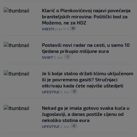
Klarić o Plenkovićevoj najavi povećanja
braniteljskih mirovina: Politički bod za
Možemo, ne za HDZ
16
VIJESTI
prije 11 h
|
|
Postavili novi radar na cesti, u samo 10
tjedana prikupio milijune eura
1
SVIJET
5. kol.
|
|
Je li bolje stalno držati klimu uključenom
ili je povremeno gasiti? Stručnjaci
otkrivaju kada ćete najviše uštedjeti
0
LIFESTYLE
4. kol.
|
|
Nekad ga je imala gotovo svaka kuća u
Jugoslaviji, a danas postiže cijenu od
nekoliko stotina eura
0
LIFESTYLE
5. kol.
|
|