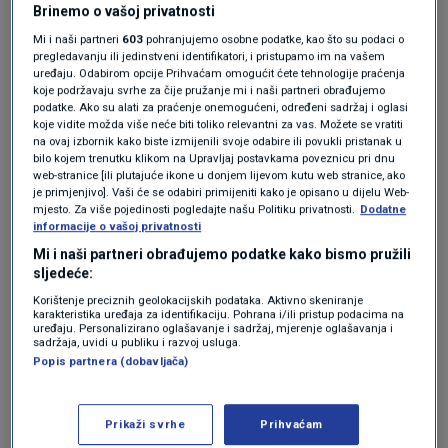
napadu", rekao je Zelenskij na X-u, no nije se
Brinemo o vašoj privatnosti
osvrnuo na napad dronom na učenički dom.
Mi i naši partneri
603
pohranjujemo osobne podatke, kao što su podaci o
pregledavanju ili jedinstveni identifikatori, i pristupamo im na vašem
uređaju. Odabirom opcije Prihvaćam omogućit ćete tehnologije praćenja
Rusija je već dvaput napala Ukrajinu
koje podržavaju svrhe za čije pružanje mi i naši partneri obrađujemo
podatke. Ako su alati za praćenje onemogućeni, određeni sadržaj i oglasi
Orešnikom
, projektilom za kojeg se Vladimir
koje vidite možda više neće biti toliko relevantni za vas. Možete se vratiti
na ovaj izbornik kako biste izmijenili svoje odabire ili povukli pristanak u
Putin pohvalio da ga je nemoguće presresti
bilo kojem trenutku klikom na Upravljaj postavkama poveznicu pri dnu
web-stranice [ili plutajuće ikone u donjem lijevom kutu web stranice, ako
zbog brzine koja je 10 puta veća od brzine
je primjenjivo]. Vaši će se odabiri primijeniti kako je opisano u dijelu Web-
mjesto. Za više pojedinosti pogledajte našu Politiku privatnosti.
Dodatne
zvuka.
informacije o vašoj privatnosti
Mi i naši partneri obrađujemo podatke kako bismo pružili
Ruski saveznik prijeti NATO-u: Ako ne
sljedeće:
želite da ‘Orešnik’ udari, nemojte se
Korištenje preciznih geolokacijskih podataka. Aktivno skeniranje
miješati
karakteristika uređaja za identifikaciju. Pohrana i/ili pristup podacima na
SVIJET
13. ožu.
uređaju. Personalizirano oglašavanje i sadržaj, mjerenje oglašavanja i
|
sadržaja, uvidi u publiku i razvoj usluga.
Broj poginulih u ukrajinskom napadu
Popis partnera (dobavljača)
na učenički dom u Luhansku porastao
na 18 i 40 ozlijeđenih
SVIJET
23. svi.
|
Prikaži svrhe
Prihvaćam