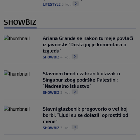
0
LIFESTYLE
5. kol.
|
|
SHOWBIZ
Ariana Grande se nakon turneje povlači
iz javnosti: "Dosta joj je komentara o
izgledu"
0
SHOWBIZ
4. kol.
|
|
Slavnom bendu zabranili ulazak u
Singapur zbog podrške Palestini:
"Nadrealno iskustvo"
0
SHOWBIZ
3. kol.
|
|
Slavni glazbenik progovorio o velikoj
borbi: "Ljudi su se dolazili oprostiti od
mene"
0
SHOWBIZ
3. kol.
|
|