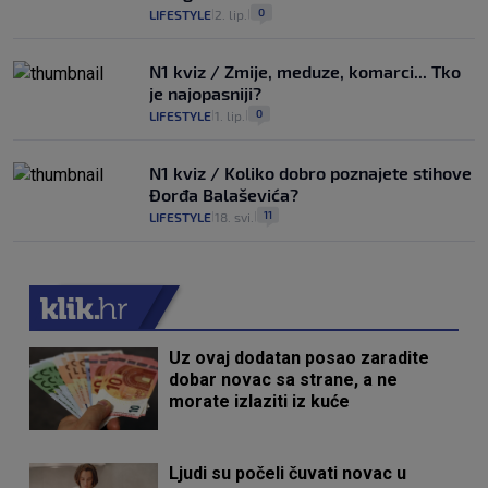
0
LIFESTYLE
2. lip.
|
|
N1 kviz / Zmije, meduze, komarci... Tko
je najopasniji?
0
LIFESTYLE
1. lip.
|
|
N1 kviz / Koliko dobro poznajete stihove
Đorđa Balaševića?
11
LIFESTYLE
18. svi.
|
|
Uz ovaj dodatan posao zaradite
dobar novac sa strane, a ne
morate izlaziti iz kuće
Ljudi su počeli čuvati novac u