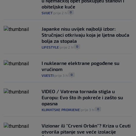
u Njemačkoj opet poskupjeli stanovi i
obiteljske kuće
0
SVIJET
prije 2 h
|
|
Japanke nisu uvijek najbolji izbor:
Stručnjaci otkrivaju koja je ljetna obuća
bolja za stopala
0
LIFESTYLE
prije 2 h
|
|
I nuklearne elektrane pogođene su
vrućinom
0
VIJESTI
prije 3 h
|
|
VIDEO / Vatrena tornada stigla u
Europu: Evo što ih pokreće i zašto su
opasna
0
KLIMATSKE PROMJENE
prije 3 h
|
|
Vizionar ili "Crveni Orbán"? Kriza u Ceuti
otvorila pitanje sve veće izolacije