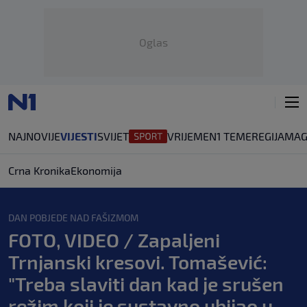
Oglas
NAJNOVIJE
VIJESTI
SVIJET
VRIJEME
N1 TEME
REGIJA
MAG
Crna Kronika
Ekonomija
DAN POBJEDE NAD FAŠIZMOM
FOTO, VIDEO / Zapaljeni
Trnjanski kresovi. Tomašević:
"Treba slaviti dan kad je srušen
režim koji je sustavno ubijao u