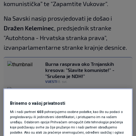
komunistička” te "Zapamtite Vukovar".
Na Savski nasip prosvjedovati je došao i
Dražen Keleminec
, predsjednik stranke
"Autohtona - Hrvatska stranka prava",
izvanparlamentarne stranke krajnje desnice.
Burna rasprava oko Trnjanskih
kresova: "Slavite komuniste!" -
"Srušena je NDH!"
VIJESTI
8. svi.
|
Organizatorice Trnjanskih kresova:
Želimo stvarati prostore solidarnosti
u kojima se svi mogu osjećati sigurni,
Brinemo o vašoj privatnosti
slobodni i jednaki
Mi i naši partneri
603
pohranjujemo osobne podatke, kao što su podaci o
N1 TEME
8. svi.
|
pregledavanju ili jedinstveni identifikatori, i pristupamo im na vašem
uređaju. Odabirom opcije Prihvaćam omogućit ćete tehnologije praćenja
koje podržavaju svrhe za čije pružanje mi i naši partneri obrađujemo
Dodatnu zabrinutost izaziva i najava mogućeg
podatke. Ako su alati za praćenje onemogućeni, određeni sadržaj i oglasi