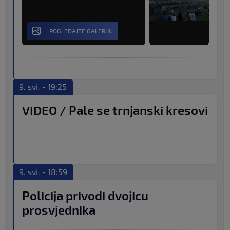
POGLEDAJTE GALERIJU
9. svi. - 19:25
VIDEO / Pale se trnjanski kresovi
9. svi. - 18:59
Policija privodi dvojicu
prosvjednika