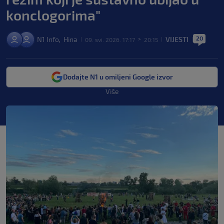
konclogorima"
20
N1 Info
Hina
VIJESTI
,
09. svi. 2026. 17:17
20:15
|
>
|
|
Dodajte N1 u omiljeni Google izvor
Više