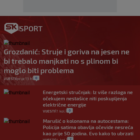
SPORT
Grozdanić: Struje i goriva na jesen ne
bi trebalo manjkati no s plinom bi
moglo biti problema
0
VIJESTI
prije 13 h
|
|
Energetski stručnjak: Iz više razloga ne
očekujem nestašice niti poskupljenja
električne energije
0
VIJESTI
7. kol.
|
|
Marušić o kolonama na autocestama:
Policija satima obavlja očevide nesreća
kao prije 50 godina. Evo kako to ubrzati
7
VIJESTI
4. kol.
|
|