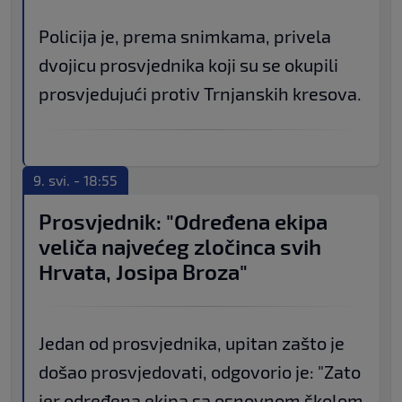
Policija je, prema snimkama, privela
dvojicu prosvjednika koji su se okupili
prosvjedujući protiv Trnjanskih kresova.
9. svi. - 18:55
Prosvjednik: "Određena ekipa
veliča najvećeg zločinca svih
Hrvata, Josipa Broza"
Jedan od prosvjednika, upitan zašto je
došao prosvjedovati, odgovorio je: "Zato
jer određena ekipa sa osnovnom školom