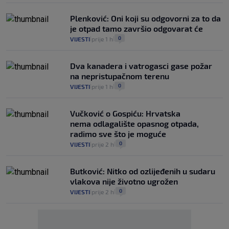
Plenković: Oni koji su odgovorni za to da
je otpad tamo završio odgovarat će
0
VIJESTI
prije 1 h
|
|
Dva kanadera i vatrogasci gase požar
na nepristupačnom terenu
0
VIJESTI
prije 1 h
|
|
Vučković o Gospiću: Hrvatska
nema odlagalište opasnog otpada,
radimo sve što je moguće
0
VIJESTI
prije 2 h
|
|
Butković: Nitko od ozlijeđenih u sudaru
vlakova nije životno ugrožen
0
VIJESTI
prije 2 h
|
|