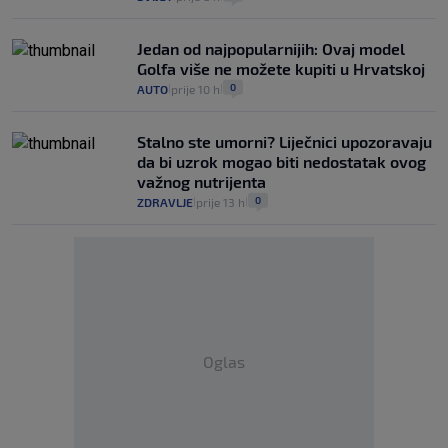
Jedan od najpopularnijih: Ovaj model
Golfa više ne možete kupiti u Hrvatskoj
0
AUTO
prije 10 h
|
|
Stalno ste umorni? Liječnici upozoravaju
da bi uzrok mogao biti nedostatak ovog
važnog nutrijenta
0
ZDRAVLJE
prije 13 h
|
|
Oglas