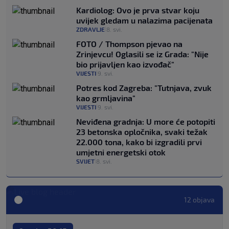
Kardiolog: Ovo je prva stvar koju
uvijek gledam u nalazima pacijenata
ZDRAVLJE
8. svi.
|
FOTO / Thompson pjevao na
Zrinjevcu! Oglasili se iz Grada: "Nije
bio prijavljen kao izvođač"
VIJESTI
9. svi.
|
Potres kod Zagreba: "Tutnjava, zvuk
kao grmljavina"
VIJESTI
9. svi.
|
Neviđena gradnja: U more će potopiti
23 betonska opločnika, svaki težak
22.000 tona, kako bi izgradili prvi
umjetni energetski otok
SVIJET
8. svi.
|
12 objava