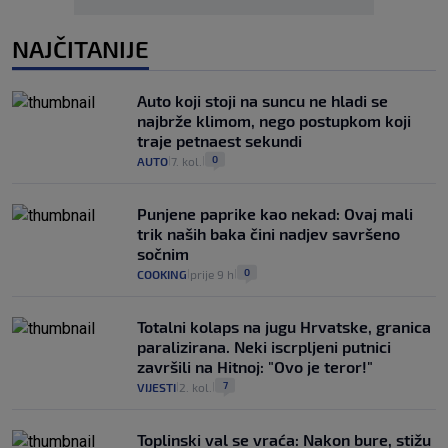
NAJČITANIJE
Auto koji stoji na suncu ne hladi se
najbrže klimom, nego postupkom koji
traje petnaest sekundi
0
AUTO
7. kol.
|
|
Punjene paprike kao nekad: Ovaj mali
trik naših baka čini nadjev savršeno
sočnim
0
COOKING
prije 9 h
|
|
Totalni kolaps na jugu Hrvatske, granica
paralizirana. Neki iscrpljeni putnici
završili na Hitnoj: "Ovo je teror!"
7
VIJESTI
2. kol.
|
|
Toplinski val se vraća: Nakon bure, stižu