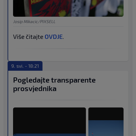
Josip Mikacic/PIXSELL
Više čitajte
OVDJE
.
9. svi. - 18:21
Pogledajte transparente
prosvjednika