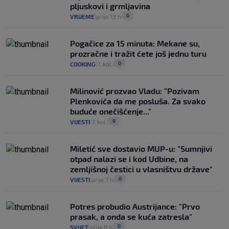
pljuskovi i grmljavina
0
VRIJEME
prije 13 h
|
|
Pogačice za 15 minuta: Mekane su,
prozračne i tražit ćete još jednu turu
0
COOKING
7. kol.
|
|
Milinović prozvao Vladu: "Pozivam
Plenkovića da me posluša. Za svako
buduće onečišćenje..."
9
VIJESTI
7. kol.
|
|
Miletić sve dostavio MUP-u: "Sumnjivi
otpad nalazi se i kod Udbine, na
zemljišnoj čestici u vlasništvu države"
0
VIJESTI
prije 7 h
|
|
Potres probudio Austrijance: "Prvo
prasak, a onda se kuća zatresla"
0
SVIJET
prije 8 h
|
|