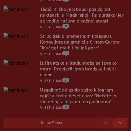
Tadić: Krško je u boljoj poziciji od
nuklearki u Mađarskoj i Rumunjskoj jer
se vodilo računa o važnoj stvari
5
VIJESTI
4. kol.
|
|
Stručnjak o prometnom kolapsu u
Konavlima na granici s Crnom Gorom:
"Idućeg ljeta bit će još gore"
3
VIJESTI
4. kol.
|
|
Iz Hrvatske u Italiju može se i preko
mora. Provjerili smo brodske linije i
cijene
2
VIJESTI
3. kol.
|
|
Uzgajivač objasnio zašto kilogram
rajčica košta deset eura: "Nećete ih
vidjeti na akcijama u trgovinama"
8
VIJESTI
3. kol.
|
|
Selidba je jedno od stresnijih iskustava.
Evo aktualnih cijena i nekoliko savjeta
Idi na Sport
da prođe što lakše i jeftinije