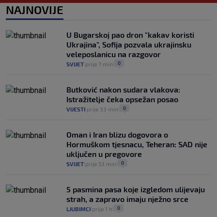
0
VIJESTI
2. kol.
NAJNOVIJE
|
|
Izračunali smo koliko košta putovanje
automobilom na Hvar iz Zagreba, a
U Bugarskoj pao dron "kakav koristi
koliko iz Osijeka
Ukrajina", Sofija pozvala ukrajinsku
14
VIJESTI
2. kol.
|
|
veleposlanicu na razgovor
0
SVIJET
prije 7 min
|
|
Butković nakon sudara vlakova:
Istražitelje čeka opsežan posao
0
VIJESTI
prije 33 min
|
|
Oman i Iran blizu dogovora o
Hormuškom tjesnacu, Teheran: SAD nije
uključen u pregovore
0
SVIJET
prije 53 min
|
|
5 pasmina pasa koje izgledom ulijevaju
strah, a zapravo imaju nježno srce
0
LJUBIMCI
prije 1 h
|
|