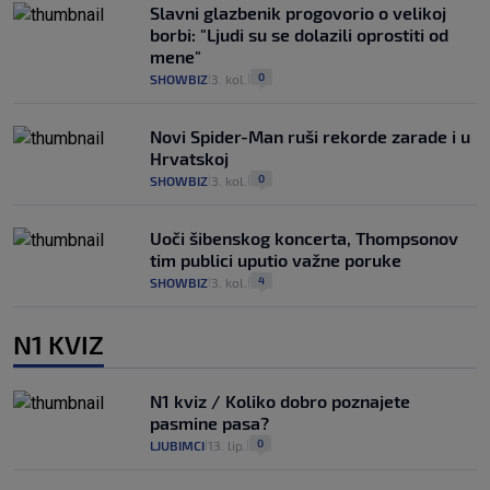
Slavni glazbenik progovorio o velikoj
borbi: "Ljudi su se dolazili oprostiti od
mene"
0
SHOWBIZ
3. kol.
|
|
Novi Spider-Man ruši rekorde zarade i u
Hrvatskoj
0
SHOWBIZ
3. kol.
|
|
Uoči šibenskog koncerta, Thompsonov
tim publici uputio važne poruke
4
SHOWBIZ
3. kol.
|
|
N1 KVIZ
N1 kviz / Koliko dobro poznajete
pasmine pasa?
0
LJUBIMCI
13. lip.
|
|