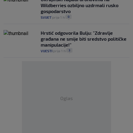
Wildberries ozbiljno uzdrmali rusko
gospodarstvo
0
SVIJET
prije 1 h
|
|
Hrstić odgovorila Bulju: "Zdravlje
građana ne smije biti sredstvo političke
manipulacije!"
3
VIJESTI
prije 1 h
|
|
Oglas