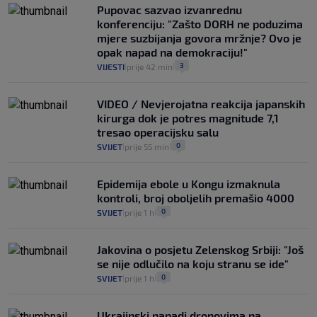
Pupovac sazvao izvanrednu
konferenciju: "Zašto DORH ne poduzima
mjere suzbijanja govora mržnje? Ovo je
opak napad na demokraciju!"
3
VIJESTI
prije 42 min
|
|
VIDEO / Nevjerojatna reakcija japanskih
kirurga dok je potres magnitude 7,1
tresao operacijsku salu
0
SVIJET
prije 55 min
|
|
Epidemija ebole u Kongu izmaknula
kontroli, broj oboljelih premašio 4000
0
SVIJET
prije 1 h
|
|
Jakovina o posjetu Zelenskog Srbiji: "Još
se nije odlučilo na koju stranu se ide"
0
SVIJET
prije 1 h
|
|
Ukrajinski napadi dronovima na