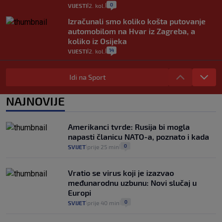
0
VIJESTI
2. kol.
|
|
Izračunali smo koliko košta putovanje
automobilom na Hvar iz Zagreba, a
koliko iz Osijeka
14
VIJESTI
2. kol.
|
|
"Kći je otišla na more, a zaboravila
zdravstvenu iskaznicu". Kakva su prava
Idi na Sport
pacijenata izvan mjesta prebivališta?
1
VIJESTI
1. kol.
NAJNOVIJE
|
|
Provjerili smo "što ćemo onda" ako
Plenković na 15 dana ukine mjere: "Ne bi
Amerikanci tvrde: Rusija bi mogla
se dogodilo ništa. Vlada se zaljubila u te
napasti članicu NATO-a, poznato i kada
intervencije"
0
SVIJET
prije 25 min
|
|
25
VIJESTI
30. srp.
|
|
Vratio se virus koji je izazvao
međunarodnu uzbunu: Novi slučaj u
Europi
0
SVIJET
prije 40 min
|
|