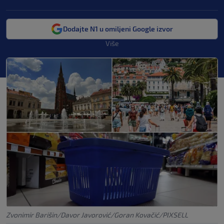
Dodajte N1 u omiljeni Google izvor
Više
Zvonimir Barišin/Davor Javorović/Goran Kovačić/PIXSELL