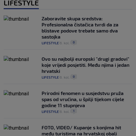
LIFESTYLE
Zaboravite skupa sredstva:
Profesionalna čistačica tvrdi da za
blistave podove trebate samo dva
sastojka
0
LIFESTYLE
6. kol.
|
|
Ovo su najbolji europski "drugi gradovi"
koje vrijedi posjetiti. Među njima i jedan
hrvatski
0
LIFESTYLE
6. kol.
|
|
Prirodni fenomen u susjedstvu pruža
spas od vrućina, u špilji tijekom cijele
godine 11 stupnjeva
1
LIFESTYLE
6. kol.
|
|
FOTO, VIDEO/ Kupanje s konjima hit
među turistima na hrvatskoj obali