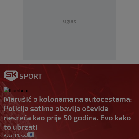
Oglas
SPORT
Marušić o kolonama na autocestama:
Policija satima obavlja očevide
nesreća kao prije 50 godina. Evo kako
to ubrzati
6
VIJESTI
4. kol.
|
|