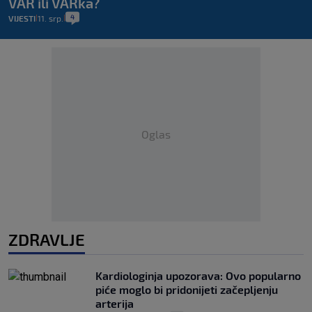
VAR ili VARka?
4
VIJESTI
11. srp.
|
|
Oglas
ZDRAVLJE
Kardiologinja upozorava: Ovo popularno
piće moglo bi pridonijeti začepljenju
arterija