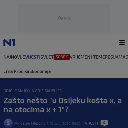
Oglas
NAJNOVIJE
VIJESTI
SVIJET
VRIJEME
N1 TEME
REGIJA
MAG
Crna Kronika
Ekonomija
GDJE JE SKUPO, A GDJE SKUPLJE?
Zašto nešto "u Osijeku košta x, a
na otocima x + 1"?
6
Miroslav Filipović
VIJESTI
02. srp. 2026. 06:56
|
|
|