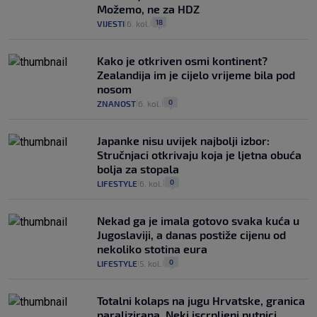
Možemo, ne za HDZ
18
VIJESTI
6. kol.
|
|
Kako je otkriven osmi kontinent?
Zealandija im je cijelo vrijeme bila pod
nosom
0
ZNANOST
6. kol.
|
|
Japanke nisu uvijek najbolji izbor:
Stručnjaci otkrivaju koja je ljetna obuća
bolja za stopala
0
LIFESTYLE
6. kol.
|
|
Nekad ga je imala gotovo svaka kuća u
Jugoslaviji, a danas postiže cijenu od
nekoliko stotina eura
0
LIFESTYLE
5. kol.
|
|
Totalni kolaps na jugu Hrvatske, granica
paralizirana. Neki iscrpljeni putnici