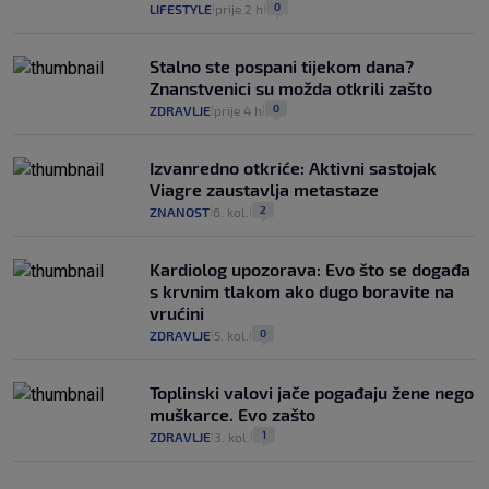
0
LIFESTYLE
prije 2 h
|
|
Stalno ste pospani tijekom dana?
Znanstvenici su možda otkrili zašto
0
ZDRAVLJE
prije 4 h
|
|
Izvanredno otkriće: Aktivni sastojak
Viagre zaustavlja metastaze
2
ZNANOST
6. kol.
|
|
Kardiolog upozorava: Evo što se događa
s krvnim tlakom ako dugo boravite na
vrućini
0
ZDRAVLJE
5. kol.
|
|
Toplinski valovi jače pogađaju žene nego
muškarce. Evo zašto
1
ZDRAVLJE
3. kol.
|
|