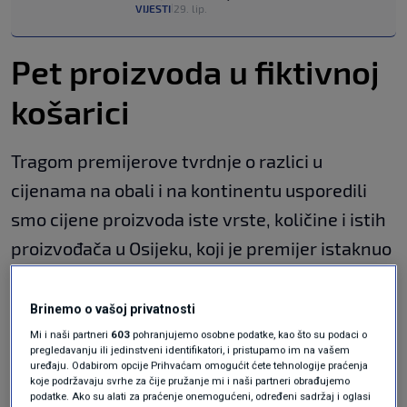
VIJESTI
29. lip.
|
Pet proizvoda u fiktivnoj
košarici
Tragom premijerove tvrdnje o razlici u
cijenama na obali i na kontinentu usporedili
smo cijene proizvoda iste vrste, količine i istih
proizvođača u Osijeku, koji je premijer istaknuo
za primjer, i na Hvaru gdje je dao izjavu.
Brinemo o vašoj privatnosti
U nasumičnu potrošačku košaricu ubacili smo
Mi i naši partneri
603
pohranjujemo osobne podatke, kao što su podaci o
pet proizvoda za koje je velika vjerojatnost da
pregledavanju ili jedinstveni identifikatori, i pristupamo im na vašem
uređaju. Odabirom opcije Prihvaćam omogućit ćete tehnologije praćenja
će ih tijekom ljetnih mjeseci kupiti i
turist
na
koje podržavaju svrhe za čije pružanje mi i naši partneri obrađujemo
podatke. Ako su alati za praćenje onemogućeni, određeni sadržaj i oglasi