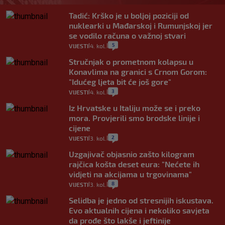
Tadić: Krško je u boljoj poziciji od
nuklearki u Mađarskoj i Rumunjskoj jer
se vodilo računa o važnoj stvari
5
VIJESTI
4. kol.
|
|
Stručnjak o prometnom kolapsu u
Konavlima na granici s Crnom Gorom:
"Idućeg ljeta bit će još gore"
3
VIJESTI
4. kol.
|
|
Iz Hrvatske u Italiju može se i preko
mora. Provjerili smo brodske linije i
cijene
2
VIJESTI
3. kol.
|
|
Uzgajivač objasnio zašto kilogram
rajčica košta deset eura: "Nećete ih
vidjeti na akcijama u trgovinama"
8
VIJESTI
3. kol.
|
|
Selidba je jedno od stresnijih iskustava.
Evo aktualnih cijena i nekoliko savjeta
da prođe što lakše i jeftinije