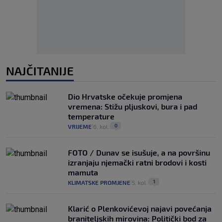
NAJČITANIJE
Dio Hrvatske očekuje promjena
vremena: Stižu pljuskovi, bura i pad
temperature
0
VRIJEME
6. kol.
|
|
FOTO / Dunav se isušuje, a na površinu
izranjaju njemački ratni brodovi i kosti
mamuta
1
KLIMATSKE PROMJENE
5. kol.
|
|
Klarić o Plenkovićevoj najavi povećanja
braniteljskih mirovina: Politički bod za