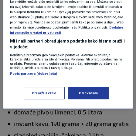
Hvaru i "običan" kupac u Osijeku. Riječ je o
koje vidite možda više neće biti toliko relevantni za vas. Možete se vratiti
na ovaj izbornik kako biste izmijenili svoje odabire ili povukli pristanak u
proizvodima koji nisu na popisu onih kojima su
bilo kojem trenutku klikom na Upravljaj postavkama poveznicu pri dnu
web-stranice [ili plutajuće ikone u donjem lijevom kutu web stranice, ako
ograničene cijene
. Ne navodimo ni brendove,
je primjenjivo]. Vaši će se odabiri primijeniti kako je opisano u dijelu Web-
mjesto. Za više pojedinosti pogledajte našu Politiku privatnosti.
Dodatne
odnosno nazive proizvođača nego samo vrstu
informacije o vašoj privatnosti
proizvoda.
Mi i naši partneri obrađujemo podatke kako bismo pružili
sljedeće:
U tu smo zamišljenu potrošačku košaricu
Korištenje preciznih geolokacijskih podataka. Aktivno skeniranje
karakteristika uređaja za identifikaciju. Pohrana i/ili pristup podacima na
ubacili:
uređaju. Personalizirano oglašavanje i sadržaj, mjerenje oglašavanja i
sadržaja, uvidi u publiku i razvoj usluga.
Popis partnera (dobavljača)
losion za sunčanje, zaštitni faktor 30, 200
mililitara
Prikaži svrhe
Prihvaćam
vlažne maramice, pakiranje sa 72 komada
domaće pivo u limenci, 0,5 litara
instant kavu, 190 grama + 20 grama gratis
sladoled vanilija-čokolada, 1 litra