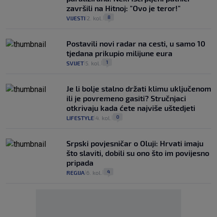
završili na Hitnoj: "Ovo je teror!"
8
VIJESTI
2. kol.
|
|
Postavili novi radar na cesti, u samo 10
tjedana prikupio milijune eura
1
SVIJET
5. kol.
|
|
Je li bolje stalno držati klimu uključenom
ili je povremeno gasiti? Stručnjaci
otkrivaju kada ćete najviše uštedjeti
0
LIFESTYLE
4. kol.
|
|
Srpski povjesničar o Oluji: Hrvati imaju
što slaviti, dobili su ono što im povijesno
pripada
4
REGIJA
6. kol.
|
|