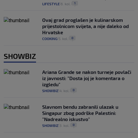
1
LIFESTYLE
6. kol.
|
|
Ovaj grad proglašen je kulinarskom
prijestolnicom svijeta, a nije daleko od
Hrvatske
0
COOKING
5. kol.
|
|
SHOWBIZ
Ariana Grande se nakon turneje povlači
iz javnosti: "Dosta joj je komentara o
izgledu"
0
SHOWBIZ
4. kol.
|
|
Slavnom bendu zabranili ulazak u
Singapur zbog podrške Palestini:
"Nadrealno iskustvo"
0
SHOWBIZ
3. kol.
|
|