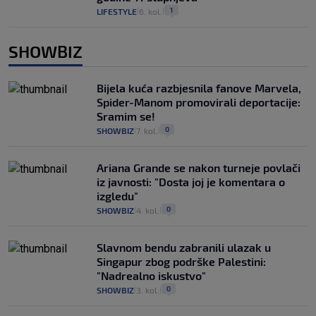
1
LIFESTYLE
6. kol.
|
|
SHOWBIZ
Bijela kuća razbjesnila fanove Marvela,
Spider-Manom promovirali deportacije:
Sramim se!
0
SHOWBIZ
7. kol.
|
|
Ariana Grande se nakon turneje povlači
iz javnosti: "Dosta joj je komentara o
izgledu"
0
SHOWBIZ
4. kol.
|
|
Slavnom bendu zabranili ulazak u
Singapur zbog podrške Palestini:
"Nadrealno iskustvo"
0
SHOWBIZ
3. kol.
|
|