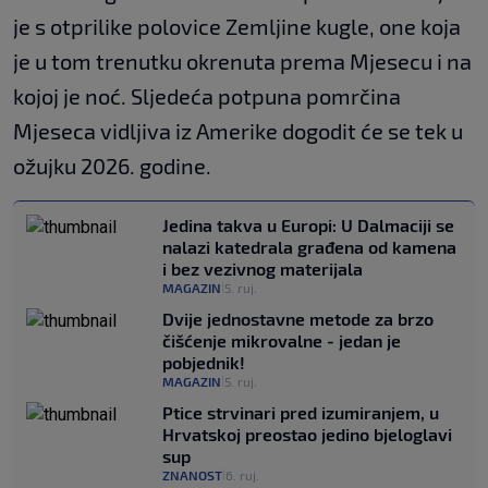
je s otprilike polovice Zemljine kugle, one koja
je u tom trenutku okrenuta prema Mjesecu i na
kojoj je noć. Sljedeća potpuna pomrčina
Mjeseca vidljiva iz Amerike dogodit će se tek u
ožujku 2026. godine.
Jedina takva u Europi: U Dalmaciji se
nalazi katedrala građena od kamena
i bez vezivnog materijala
MAGAZIN
5. ruj.
|
Dvije jednostavne metode za brzo
čišćenje mikrovalne - jedan je
pobjednik!
MAGAZIN
5. ruj.
|
Ptice strvinari pred izumiranjem, u
Hrvatskoj preostao jedino bjeloglavi
sup
ZNANOST
6. ruj.
|