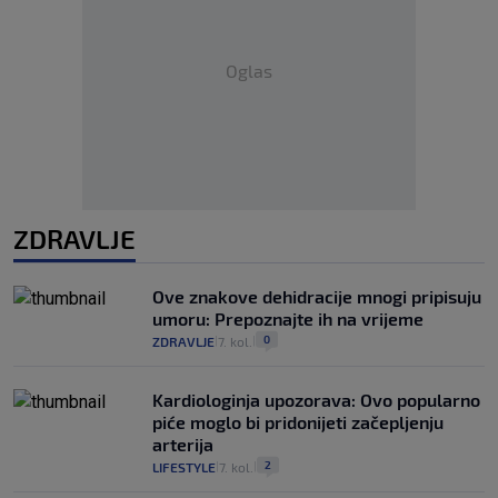
Oglas
ZDRAVLJE
Ove znakove dehidracije mnogi pripisuju
umoru: Prepoznajte ih na vrijeme
0
ZDRAVLJE
7. kol.
|
|
Kardiologinja upozorava: Ovo popularno
piće moglo bi pridonijeti začepljenju
arterija
2
LIFESTYLE
7. kol.
|
|