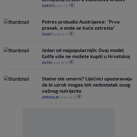
0
VIJESTI
prije 7 h
|
|
Potres probudio Austrijance: "Prvo
prasak, a onda se kuća zatresla"
0
SVIJET
prije 8 h
|
|
Jedan od najpopularnijih: Ovaj model
Golfa više ne možete kupiti u Hrvatskoj
0
AUTO
prije 10 h
|
|
Stalno ste umorni? Liječnici upozoravaju
da bi uzrok mogao biti nedostatak ovog
važnog nutrijenta
0
ZDRAVLJE
prije 13 h
|
|