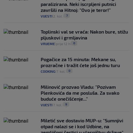
paralizirana. Neki iscrpljeni putnici
završili na Hitnoj: "Ovo je teror!"
7
VIJESTI
2. kol.
|
|
Toplinski val se vraća: Nakon bure, stižu
pljuskovi i grmljavina
0
VRIJEME
prije 12 h
|
|
Pogačice za 15 minuta: Mekane su,
prozračne i tražit ćete još jednu turu
0
COOKING
7. kol.
|
|
Milinović prozvao Vladu: "Pozivam
Plenkovića da me posluša. Za svako
buduće onečišćenje..."
9
VIJESTI
7. kol.
|
|
Miletić sve dostavio MUP-u: "Sumnjivi
otpad nalazi se i kod Udbine, na
zemljišnoj čestici u vlasništvu države"