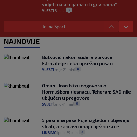
vidjeti na akcijama u trgovinama"
8
VIJESTI
3. kol.
|
|
Selidba je jedno od stresnijih iskustava.
Evo aktualnih cijena i nekoliko savjeta
Idi na Sport
da prođe što lakše i jeftinije
0
VIJESTI
2. kol.
NAJNOVIJE
|
|
Izračunali smo koliko košta putovanje
automobilom na Hvar iz Zagreba, a
Butković nakon sudara vlakova:
koliko iz Osijeka
Istražitelje čeka opsežan posao
14
VIJESTI
2. kol.
|
|
0
VIJESTI
prije 21 min
|
|
Oman i Iran blizu dogovora o
Hormuškom tjesnacu, Teheran: SAD nije
uključen u pregovore
0
SVIJET
prije 41 min
|
|
5 pasmina pasa koje izgledom ulijevaju
strah, a zapravo imaju nježno srce
0
LJUBIMCI
prije 59 min
|
|