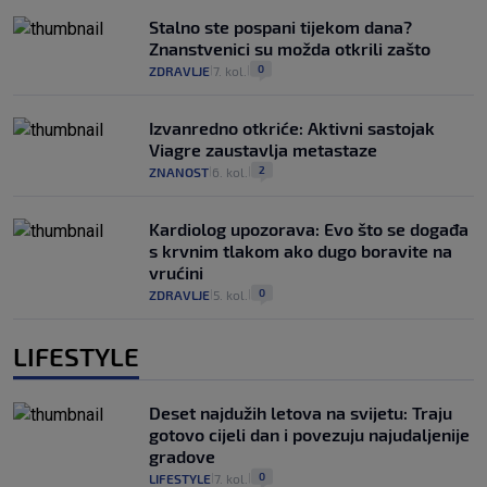
Stalno ste pospani tijekom dana?
Znanstvenici su možda otkrili zašto
0
ZDRAVLJE
7. kol.
|
|
Izvanredno otkriće: Aktivni sastojak
Viagre zaustavlja metastaze
2
ZNANOST
6. kol.
|
|
Kardiolog upozorava: Evo što se događa
s krvnim tlakom ako dugo boravite na
vrućini
0
ZDRAVLJE
5. kol.
|
|
LIFESTYLE
Deset najdužih letova na svijetu: Traju
gotovo cijeli dan i povezuju najudaljenije
gradove
0
LIFESTYLE
7. kol.
|
|