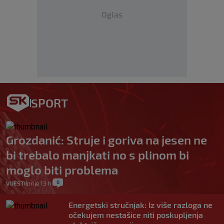
Oglas
SPORT
Grozdanić: Struje i goriva na jesen ne
bi trebalo manjkati no s plinom bi
moglo biti problema
0
VIJESTI
prije 13 h
|
|
Energetski stručnjak: Iz više razloga ne
očekujem nestašice niti poskupljenja