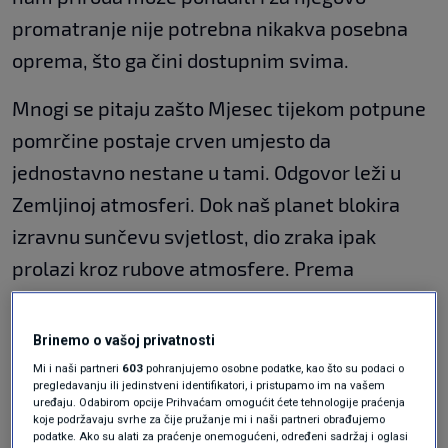
promatranje nije potrebna nikakva posebna
oprema, što ga čini dostupnim svima.
Mnogi se pitaju zašto Mjesec tijekom potpune
pomrčine postaje crven umjesto da
jednostavno nestane u tami. Odgovor leži u
Zemljinoj atmosferi. Dok naš planet blokira
izravnu sunčevu svjetlost, dio zraka ipak
prolazi kroz rubove atmosfere. Prema
objašnjenjima stručnjaka iz NASA-e, Zemljina
atmosfera djeluje kao divovska leća, lomeći
Brinemo o vašoj privatnosti
sunčevu svjetlost i filtrirajući plavi dio spektra.
Mi i naši partneri
603
pohranjujemo osobne podatke, kao što su podaci o
pregledavanju ili jedinstveni identifikatori, i pristupamo im na vašem
Preostala svjetlost, koja je crvenih i
uređaju. Odabirom opcije Prihvaćam omogućit ćete tehnologije praćenja
koje podržavaju svrhe za čije pružanje mi i naši partneri obrađujemo
narančastih tonova, nastavlja svoj put prema
podatke. Ako su alati za praćenje onemogućeni, određeni sadržaj i oglasi