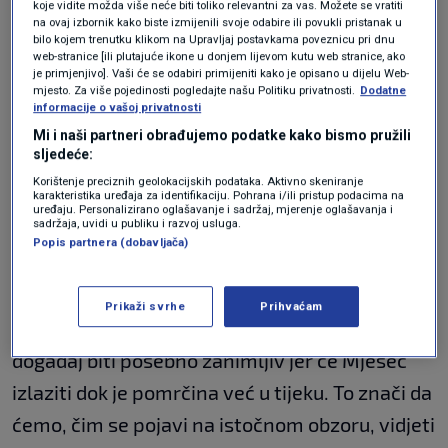
koje vidite možda više neće biti toliko relevantni za vas. Možete se vratiti
Mjesecu i obasjava ga, stvarajući efekt kao da
na ovaj izbornik kako biste izmijenili svoje odabire ili povukli pristanak u
su sve zore i svi sutoni svijeta istovremeno
bilo kojem trenutku klikom na Upravljaj postavkama poveznicu pri dnu
web-stranice [ili plutajuće ikone u donjem lijevom kutu web stranice, ako
projicirani na njegovu površinu. Upravo zbog te
je primjenjivo]. Vaši će se odabiri primijeniti kako je opisano u dijelu Web-
mjesto. Za više pojedinosti pogledajte našu Politiku privatnosti.
Dodatne
zagasite, bakrene boje, potpuna pomrčina
informacije o vašoj privatnosti
Mi i naši partneri obrađujemo podatke kako bismo pružili
Mjeseca u narodu je dobila i popularan naziv
sljedeće:
"Krvavi Mjesec".
Korištenje preciznih geolokacijskih podataka. Aktivno skeniranje
karakteristika uređaja za identifikaciju. Pohrana i/ili pristup podacima na
uređaju. Personalizirano oglašavanje i sadržaj, mjerenje oglašavanja i
sadržaja, uvidi u publiku i razvoj usluga.
Umjetna pomrčina Sunca svakih 20
Popis partnera (dobavljača)
sati? ESA ostvarila nemoguće
ZNANOST
25. lip.
|
Prikaži svrhe
Prihvaćam
Za promatrače u Hrvatskoj, ovaj će nebeski
događaj biti posebno zanimljiv jer će Mjesec
izlaziti dok je pomrčina već u tijeku. To znači da
ćemo, čim se pojavi na istočnom obzoru, vidjeti