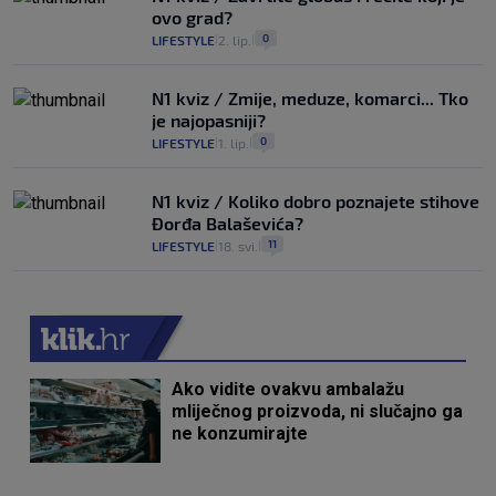
ovo grad?
0
LIFESTYLE
2. lip.
|
|
N1 kviz / Zmije, meduze, komarci... Tko
je najopasniji?
0
LIFESTYLE
1. lip.
|
|
N1 kviz / Koliko dobro poznajete stihove
Đorđa Balaševića?
11
LIFESTYLE
18. svi.
|
|
Ako vidite ovakvu ambalažu
mliječnog proizvoda, ni slučajno ga
ne konzumirajte