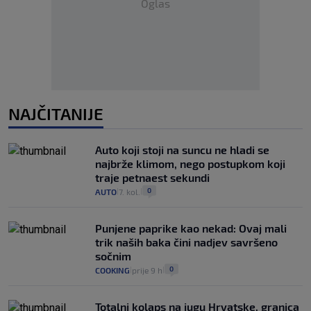
Oglas
NAJČITANIJE
Auto koji stoji na suncu ne hladi se
najbrže klimom, nego postupkom koji
traje petnaest sekundi
0
AUTO
7. kol.
|
|
Punjene paprike kao nekad: Ovaj mali
trik naših baka čini nadjev savršeno
sočnim
0
COOKING
prije 9 h
|
|
Totalni kolaps na jugu Hrvatske, granica