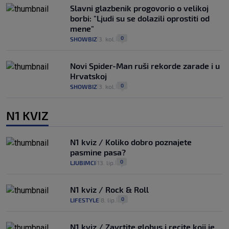
Slavni glazbenik progovorio o velikoj
borbi: "Ljudi su se dolazili oprostiti od
mene"
0
SHOWBIZ
3. kol.
|
|
Novi Spider-Man ruši rekorde zarade i u
Hrvatskoj
0
SHOWBIZ
3. kol.
|
|
N1 KVIZ
N1 kviz / Koliko dobro poznajete
pasmine pasa?
0
LJUBIMCI
13. lip.
|
|
N1 kviz / Rock & Roll
0
LIFESTYLE
8. lip.
|
|
N1 kviz / Zavrtite globus i recite koji je