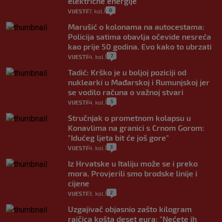
električne energije
0
VIJESTI
7. kol.
|
|
Marušić o kolonama na autocestama:
Policija satima obavlja očevide nesreća
kao prije 50 godina. Evo kako to ubrzati
7
VIJESTI
4. kol.
|
|
Tadić: Krško je u boljoj poziciji od
nuklearki u Mađarskoj i Rumunjskoj jer
se vodilo računa o važnoj stvari
5
VIJESTI
4. kol.
|
|
Stručnjak o prometnom kolapsu u
Konavlima na granici s Crnom Gorom:
"Idućeg ljeta bit će još gore"
3
VIJESTI
4. kol.
|
|
Iz Hrvatske u Italiju može se i preko
mora. Provjerili smo brodske linije i
cijene
2
VIJESTI
3. kol.
|
|
Uzgajivač objasnio zašto kilogram
rajčica košta deset eura: "Nećete ih