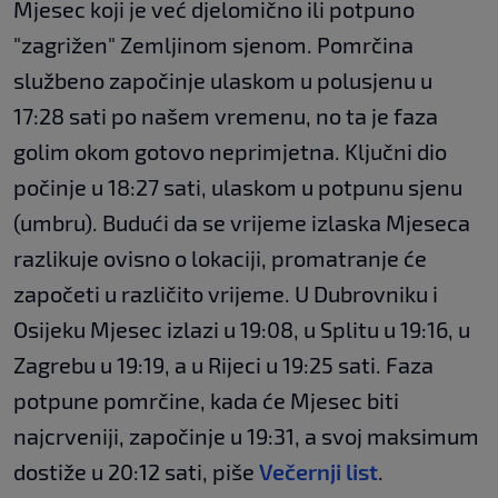
Mjesec koji je već djelomično ili potpuno
"zagrižen" Zemljinom sjenom. Pomrčina
službeno započinje ulaskom u polusjenu u
17:28 sati po našem vremenu, no ta je faza
golim okom gotovo neprimjetna. Ključni dio
počinje u 18:27 sati, ulaskom u potpunu sjenu
(umbru). Budući da se vrijeme izlaska Mjeseca
razlikuje ovisno o lokaciji, promatranje će
započeti u različito vrijeme. U Dubrovniku i
Osijeku Mjesec izlazi u 19:08, u Splitu u 19:16, u
Zagrebu u 19:19, a u Rijeci u 19:25 sati. Faza
potpune pomrčine, kada će Mjesec biti
najcrveniji, započinje u 19:31, a svoj maksimum
dostiže u 20:12 sati, piše
Večernji list
.