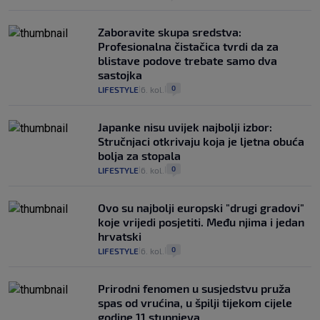
Zaboravite skupa sredstva:
Profesionalna čistačica tvrdi da za
blistave podove trebate samo dva
sastojka
0
LIFESTYLE
6. kol.
|
|
Japanke nisu uvijek najbolji izbor:
Stručnjaci otkrivaju koja je ljetna obuća
bolja za stopala
0
LIFESTYLE
6. kol.
|
|
Ovo su najbolji europski "drugi gradovi"
koje vrijedi posjetiti. Među njima i jedan
hrvatski
0
LIFESTYLE
6. kol.
|
|
Prirodni fenomen u susjedstvu pruža
spas od vrućina, u špilji tijekom cijele
godine 11 stupnjeva