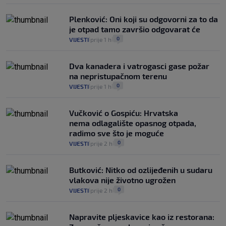
Plenković: Oni koji su odgovorni za to da
je otpad tamo završio odgovarat će
0
VIJESTI
prije 1 h
|
|
Dva kanadera i vatrogasci gase požar
na nepristupačnom terenu
0
VIJESTI
prije 1 h
|
|
Vučković o Gospiću: Hrvatska
nema odlagalište opasnog otpada,
radimo sve što je moguće
0
VIJESTI
prije 2 h
|
|
Butković: Nitko od ozlijeđenih u sudaru
vlakova nije životno ugrožen
0
VIJESTI
prije 2 h
|
|
Napravite pljeskavice kao iz restorana: