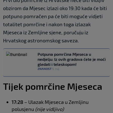
Prvi dio pomrčine iz Hrvatske neće biti vidljiv
obzirom da Mjesec izlazi oko 19:30 kada će biti
potpuno pomračen pa će biti moguće vidjeti
totalitet pomrčine i nakon toga izlazak
Mjeseca iz Zemljine sjene, poručuju iz
Hrvatskog astronomskog saveza.
Potpuna pomrčina Mjeseca u
nedjelju: Iz ovih gradova ćete je moći
gledati i teleskopom!
ZNANOST
5. ruj.
|
Tijek pomrčine Mjeseca
17:28
– Ulazak Mjeseca u Zemljinu
polusjenu
(nije vidljivo)