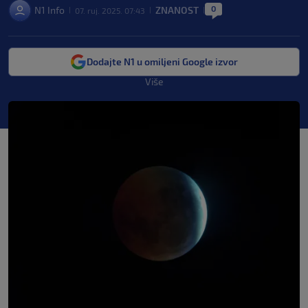
0
N1 Info
ZNANOST
07. ruj. 2025. 07:43
|
|
|
Dodajte N1 u omiljeni Google izvor
Više