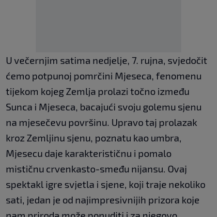
U večernjim satima nedjelje, 7. rujna, svjedočit
ćemo potpunoj pomrčini Mjeseca, fenomenu
tijekom kojeg Zemlja prolazi točno između
Sunca i Mjeseca, bacajući svoju golemu sjenu
na mjesečevu površinu. Upravo taj prolazak
kroz Zemljinu sjenu, poznatu kao umbra,
Mjesecu daje karakterističnu i pomalo
mističnu crvenkasto-smeđu nijansu. Ovaj
spektakl igre svjetla i sjene, koji traje nekoliko
sati, jedan je od najimpresivnijih prizora koje
nam priroda može ponuditi i za njegovo