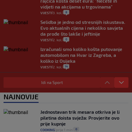
rajčica košta deset eura: "Nećete ih
vidjeti na akcijama u trgovinama"
8
VIJESTI
3. kol.
|
|
Selidba je jedno od stresnijih iskustava.
Evo aktualnih cijena i nekoliko savjeta
da prođe što lakše i jeftinije
0
VIJESTI
2. kol.
|
|
Izračunali smo koliko košta putovanje
automobilom na Hvar iz Zagreba, a
koliko iz Osijeka
14
VIJESTI
2. kol.
|
|
"Kći je otišla na more, a zaboravila
zdravstvenu iskaznicu". Kakva su prava
Idi na Sport
pacijenata izvan mjesta prebivališta?
1
VIJESTI
1. kol.
NAJNOVIJE
|
|
Kako spriječiti nasilje? "Tako da glavni
junaci naših priča budu oni koji pomažu,
Jednostavan trik mesara otkriva je li
a ne oni koji su pobijedili nekoga"
piletina doista svježa: Provjerite ovo
2
VIJESTI
30. srp.
|
|
prije kupnje
0
COOKING
prije 1 min
|
|