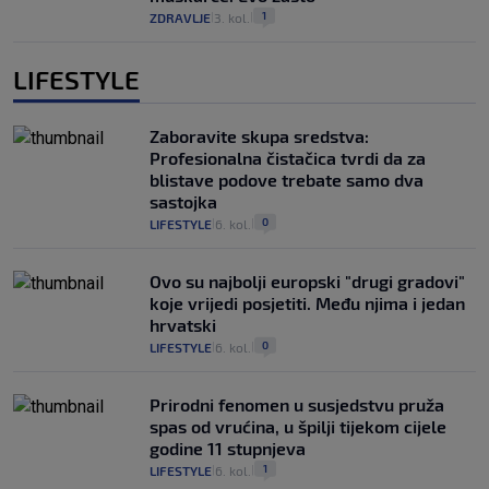
1
ZDRAVLJE
3. kol.
|
|
LIFESTYLE
Zaboravite skupa sredstva:
Profesionalna čistačica tvrdi da za
blistave podove trebate samo dva
sastojka
0
LIFESTYLE
6. kol.
|
|
Ovo su najbolji europski "drugi gradovi"
koje vrijedi posjetiti. Među njima i jedan
hrvatski
0
LIFESTYLE
6. kol.
|
|
Prirodni fenomen u susjedstvu pruža
spas od vrućina, u špilji tijekom cijele
godine 11 stupnjeva
1
LIFESTYLE
6. kol.
|
|