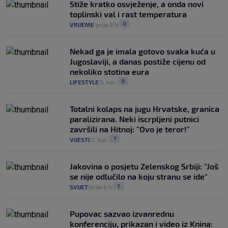
Stiže kratko osvježenje, a onda novi
toplinski val i rast temperatura
0
VRIJEME
prije 9 h
|
|
Nekad ga je imala gotovo svaka kuća u
Jugoslaviji, a danas postiže cijenu od
nekoliko stotina eura
0
LIFESTYLE
5. kol.
|
|
Totalni kolaps na jugu Hrvatske, granica
paralizirana. Neki iscrpljeni putnici
završili na Hitnoj: "Ovo je teror!"
7
VIJESTI
2. kol.
|
|
Jakovina o posjetu Zelenskog Srbiji: "Još
se nije odlučilo na koju stranu se ide"
1
SVIJET
prije 6 h
|
|
Pupovac sazvao izvanrednu
konferenciju, prikazan i video iz Knina: