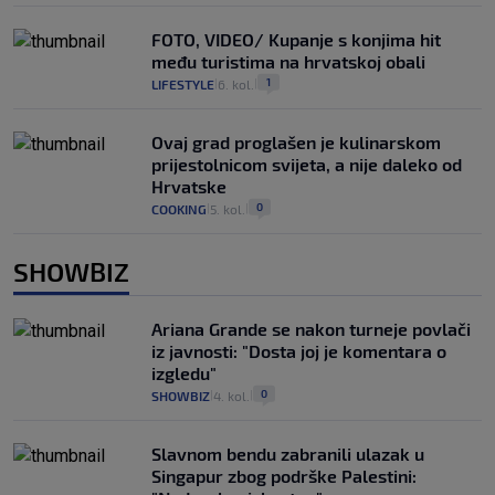
FOTO, VIDEO/ Kupanje s konjima hit
među turistima na hrvatskoj obali
1
LIFESTYLE
6. kol.
|
|
Ovaj grad proglašen je kulinarskom
prijestolnicom svijeta, a nije daleko od
Hrvatske
0
COOKING
5. kol.
|
|
SHOWBIZ
Ariana Grande se nakon turneje povlači
iz javnosti: "Dosta joj je komentara o
izgledu"
0
SHOWBIZ
4. kol.
|
|
Slavnom bendu zabranili ulazak u
Singapur zbog podrške Palestini: