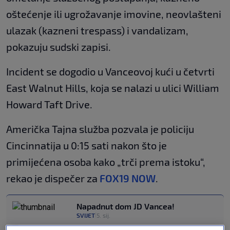
oštećenje ili ugrožavanje imovine, neovlašteni
ulazak (kazneni trespass) i vandalizam,
pokazuju sudski zapisi.
Incident se dogodio u Vanceovoj kući u četvrti
East Walnut Hills, koja se nalazi u ulici William
Howard Taft Drive.
Američka Tajna služba pozvala je policiju
Cincinnatija u 0:15 sati nakon što je
primijećena osoba kako „trči prema istoku“,
rekao je dispečer za
FOX19 NOW
.
Napadnut dom JD Vancea!
SVIJET
5. sij.
|
VIDEO / JD Vance: "Više se ne morate