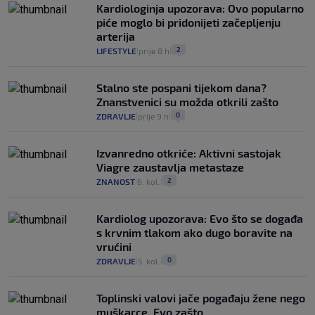
Kardiologinja upozorava: Ovo popularno
piće moglo bi pridonijeti začepljenju
arterija
2
LIFESTYLE
prije 8 h
|
|
Stalno ste pospani tijekom dana?
Znanstvenici su možda otkrili zašto
0
ZDRAVLJE
prije 9 h
|
|
Izvanredno otkriće: Aktivni sastojak
Viagre zaustavlja metastaze
2
ZNANOST
6. kol.
|
|
Kardiolog upozorava: Evo što se događa
s krvnim tlakom ako dugo boravite na
vrućini
0
ZDRAVLJE
5. kol.
|
|
Toplinski valovi jače pogađaju žene nego
muškarce. Evo zašto