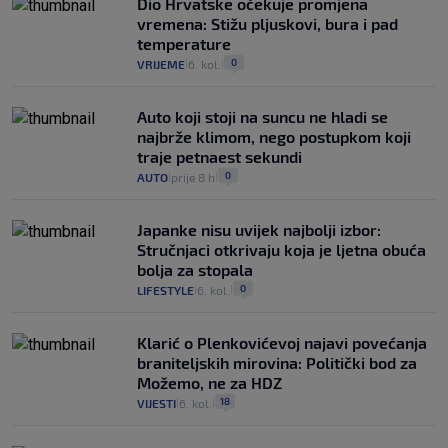
Dio Hrvatske očekuje promjena
vremena: Stižu pljuskovi, bura i pad
temperature
0
VRIJEME
6. kol.
|
|
Auto koji stoji na suncu ne hladi se
najbrže klimom, nego postupkom koji
traje petnaest sekundi
0
AUTO
prije 8 h
|
|
Japanke nisu uvijek najbolji izbor:
Stručnjaci otkrivaju koja je ljetna obuća
bolja za stopala
0
LIFESTYLE
6. kol.
|
|
Klarić o Plenkovićevoj najavi povećanja
braniteljskih mirovina: Politički bod za
Možemo, ne za HDZ
18
VIJESTI
6. kol.
|
|