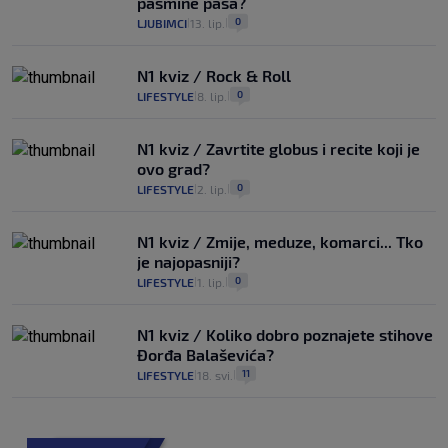
pasmine pasa?
0
LJUBIMCI
13. lip.
|
|
N1 kviz / Rock & Roll
0
LIFESTYLE
8. lip.
|
|
N1 kviz / Zavrtite globus i recite koji je
ovo grad?
0
LIFESTYLE
2. lip.
|
|
N1 kviz / Zmije, meduze, komarci... Tko
je najopasniji?
0
LIFESTYLE
1. lip.
|
|
N1 kviz / Koliko dobro poznajete stihove
Đorđa Balaševića?
11
LIFESTYLE
18. svi.
|
|