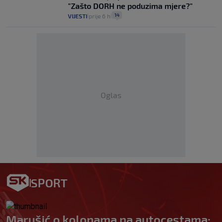
"Zašto DORH ne poduzima mjere?"
14
VIJESTI
prije 6 h
|
|
Oglas
SPORT
Marušić o kolonama na autocestama: