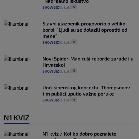
"Nadrealno iskustvo"
0
SHOWBIZ
3. kol.
|
|
Slavni glazbenik progovorio o velikoj
borbi: "Ljudi su se dolazili oprostiti od
mene"
0
SHOWBIZ
3. kol.
|
|
Novi Spider-Man ruši rekorde zarade i u
Hrvatskoj
0
SHOWBIZ
3. kol.
|
|
Uoči šibenskog koncerta, Thompsonov
tim publici uputio važne poruke
4
SHOWBIZ
3. kol.
|
|
N1 KVIZ
N1 kviz / Koliko dobro poznajete