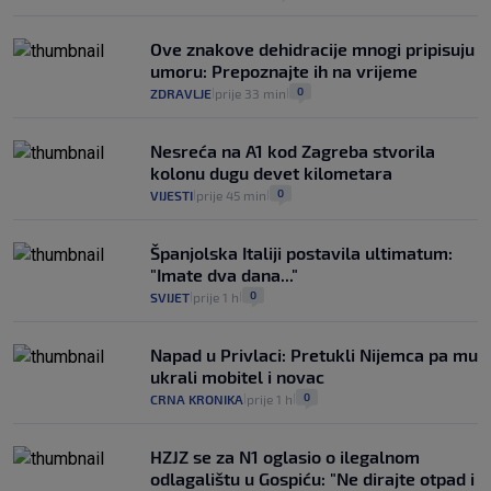
Ove znakove dehidracije mnogi pripisuju
umoru: Prepoznajte ih na vrijeme
0
ZDRAVLJE
prije 33 min
|
|
Nesreća na A1 kod Zagreba stvorila
kolonu dugu devet kilometara
0
VIJESTI
prije 45 min
|
|
Španjolska Italiji postavila ultimatum:
"Imate dva dana..."
0
SVIJET
prije 1 h
|
|
Napad u Privlaci: Pretukli Nijemca pa mu
ukrali mobitel i novac
0
CRNA KRONIKA
prije 1 h
|
|
HZJZ se za N1 oglasio o ilegalnom
odlagalištu u Gospiću: "Ne dirajte otpad i