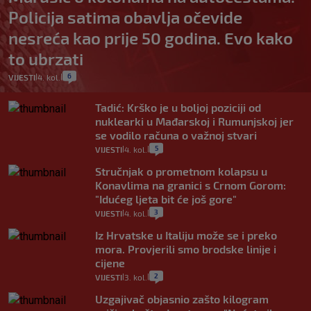
Policija satima obavlja očevide
nesreća kao prije 50 godina. Evo kako
to ubrzati
6
VIJESTI
4. kol.
|
|
Tadić: Krško je u boljoj poziciji od
nuklearki u Mađarskoj i Rumunjskoj jer
se vodilo računa o važnoj stvari
5
VIJESTI
4. kol.
|
|
Stručnjak o prometnom kolapsu u
Konavlima na granici s Crnom Gorom:
"Idućeg ljeta bit će još gore"
3
VIJESTI
4. kol.
|
|
Iz Hrvatske u Italiju može se i preko
mora. Provjerili smo brodske linije i
cijene
2
VIJESTI
3. kol.
|
|
Uzgajivač objasnio zašto kilogram