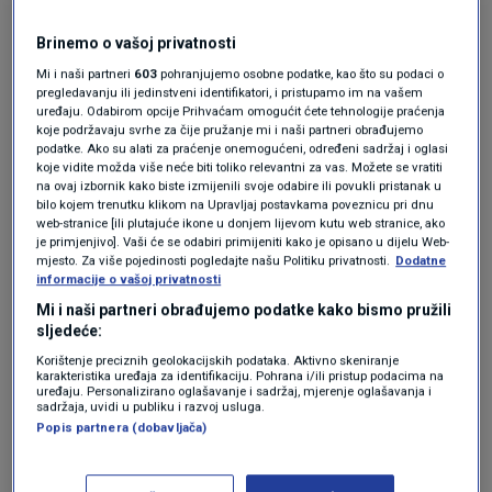
ispričavati zato što ste bijelci"
SVIJET
22. pro.
Brinemo o vašoj privatnosti
|
Mi i naši partneri
603
pohranjujemo osobne podatke, kao što su podaci o
pregledavanju ili jedinstveni identifikatori, i pristupamo im na vašem
Prema izvješću o uhićenju, agent Tajne službe
uređaju. Odabirom opcije Prihvaćam omogućit ćete tehnologije praćenja
koje podržavaju svrhe za čije pružanje mi i naši partneri obrađujemo
vidio je DeFoora kako ulazi na Vanceovo imanje
podatke. Ako su alati za praćenje onemogućeni, određeni sadržaj i oglasi
koje vidite možda više neće biti toliko relevantni za vas. Možete se vratiti
i „oštećuje četiri prozora na stambenoj kući
na ovaj izbornik kako biste izmijenili svoje odabire ili povukli pristanak u
bilo kojem trenutku klikom na Upravljaj postavkama poveznicu pri dnu
žrtve te vozilo žrtve“.
web-stranice [ili plutajuće ikone u donjem lijevom kutu web stranice, ako
je primjenjivo]. Vaši će se odabiri primijeniti kako je opisano u dijelu Web-
mjesto. Za više pojedinosti pogledajte našu Politiku privatnosti.
Dodatne
DeFoor su ubrzo nakon toga zadržali agenti
informacije o vašoj privatnosti
Tajne službe.
Mi i naši partneri obrađujemo podatke kako bismo pružili
sljedeće:
Kada su policijski službenici osumnjičenika
Korištenje preciznih geolokacijskih podataka. Aktivno skeniranje
karakteristika uređaja za identifikaciju. Pohrana i/ili pristup podacima na
upoznali s njegovim pravima, on je odgovorio:
uređaju. Personalizirano oglašavanje i sadržaj, mjerenje oglašavanja i
sadržaja, uvidi u publiku i razvoj usluga.
„Ne znam“, navodi se u izvješću o uhićenju.
Popis partnera (dobavljača)
BREAKING: William DeFoor, 26, has been charged after