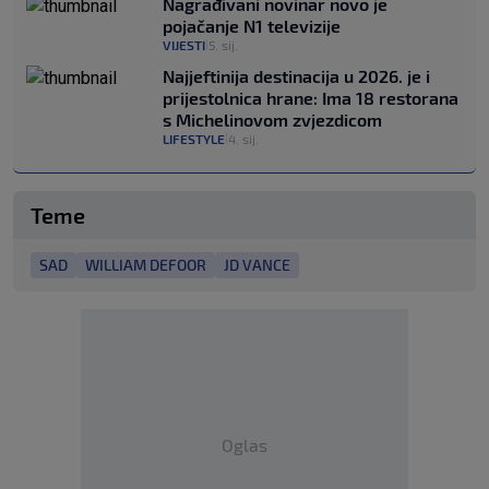
Nagrađivani novinar novo je
pojačanje N1 televizije
VIJESTI
5. sij.
|
Najjeftinija destinacija u 2026. je i
prijestolnica hrane: Ima 18 restorana
s Michelinovom zvjezdicom
LIFESTYLE
4. sij.
|
Teme
SAD
WILLIAM DEFOOR
JD VANCE
Oglas