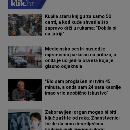
Kupila staru knjigu za samo 50
centi, a kod kuće shvatila što
zapravo drži u rukama: "Dobila si
na lutriji"
Medicinsko sestri susjed je
mjesecima parkirao na prilazu, a
onda je uslijedila osveta koja je
glasno odjeknula
"Bio sam proglašen mrtvim 45
minuta, a onda sam 24 sata kasnije
imao vrlo neobično iskustvo"
Zaboravljeni organ mogao bi biti
ključ zaštite od raka: Znanstvenici
tvrde da smo desetljećima
podcjenjivali njegovu ulogu