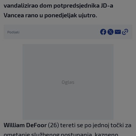
vandalizirao dom potpredsjednika JD-a
Vancea rano u ponedjeljak ujutro.
Podijeli
Oglas
William DeFoor
(26) tereti se po jednoj točki za
ometanje službenog postupanja, kazneno