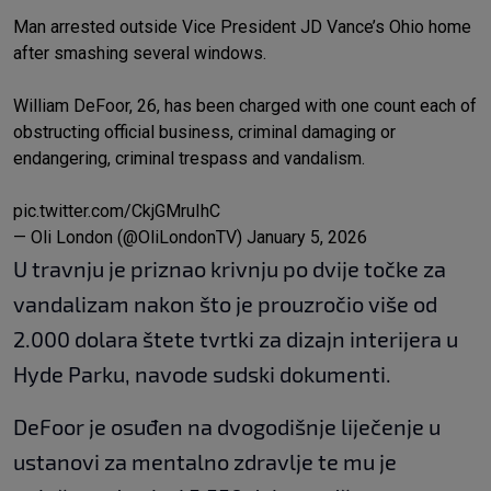
Man arrested outside Vice President JD Vance’s Ohio home
after smashing several windows.
William DeFoor, 26, has been charged with one count each of
obstructing official business, criminal damaging or
endangering, criminal trespass and vandalism.
pic.twitter.com/CkjGMruIhC
— Oli London (@OliLondonTV)
January 5, 2026
U travnju je priznao krivnju po dvije točke za
vandalizam nakon što je prouzročio više od
2.000 dolara štete tvrtki za dizajn interijera u
Hyde Parku, navode sudski dokumenti.
DeFoor je osuđen na dvogodišnje liječenje u
ustanovi za mentalno zdravlje te mu je