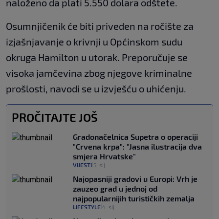
naloženo da plati 5.550 dolara odštete.
Osumnjičenik će biti priveden na ročište za
izjašnjavanje o krivnji u Općinskom sudu
okruga Hamilton u utorak. Preporučuje se
visoka jamčevina zbog njegove kriminalne
prošlosti, navodi se u izvješću o uhićenju.
PROČITAJTE JOŠ
Gradonačelnica Supetra o operaciji
"Crvena krpa": "Jasna ilustracija dva
smjera Hrvatske"
VIJESTI
5. sij.
|
Najopasniji gradovi u Europi: Vrh je
zauzeo grad u jednoj od
najpopularnijih turističkih zemalja
LIFESTYLE
4. sij.
|