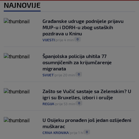
1
VIJESTI
1. kol.
NAJNOVIJE
|
|
Kako spriječiti nasilje? "Tako da glavni
junaci naših priča budu oni koji pomažu,
Građanske udruge podnijele prijavu
a ne oni koji su pobijedili nekoga"
MUP-u i DORH-u zbog ustaških
2
VIJESTI
30. srp.
|
|
pozdrava u Kninu
0
VIJESTI
prije 4 min
|
|
Španjolska policija uhitila 77
osumnjičenih za krijumčarenje
migranata
0
SVIJET
prije 20 min
|
|
Zašto se Vučić sastaje sa Zelenskim? U
igri su Bruxelles, izbori i oružje
0
REGIJA
prije 53 min
|
|
U Osijeku pronađen još jedan ozlijeđeni
muškarac
0
CRNA KRONIKA
prije 1 h
|
|