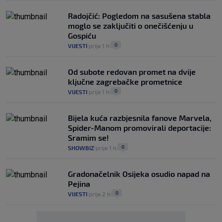
Radojčić: Pogledom na sasušena stabla
moglo se zaključiti o onečišćenju u
Gospiću
0
VIJESTI
prije 1 h
|
|
Od subote redovan promet na dvije
ključne zagrebačke prometnice
0
VIJESTI
prije 1 h
|
|
Bijela kuća razbjesnila fanove Marvela,
Spider-Manom promovirali deportacije:
Sramim se!
0
SHOWBIZ
prije 1 h
|
|
Gradonačelnik Osijeka osudio napad na
Pejina
0
VIJESTI
prije 2 h
|
|