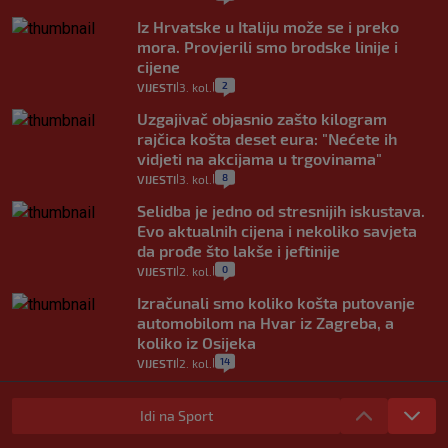
Iz Hrvatske u Italiju može se i preko
mora. Provjerili smo brodske linije i
cijene
2
VIJESTI
3. kol.
|
|
Uzgajivač objasnio zašto kilogram
rajčica košta deset eura: "Nećete ih
vidjeti na akcijama u trgovinama"
8
VIJESTI
3. kol.
|
|
Selidba je jedno od stresnijih iskustava.
Evo aktualnih cijena i nekoliko savjeta
da prođe što lakše i jeftinije
0
VIJESTI
2. kol.
|
|
Izračunali smo koliko košta putovanje
automobilom na Hvar iz Zagreba, a
koliko iz Osijeka
14
VIJESTI
2. kol.
|
|
"Kći je otišla na more, a zaboravila
zdravstvenu iskaznicu". Kakva su prava
Idi na Sport
pacijenata izvan mjesta prebivališta?