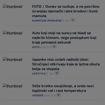
FOTO / Dunav se isušuje, a na površinu
izranjaju njemački ratni brodovi i kosti
mamuta
2
KLIMATSKE PROMJENE
5. kol.
|
|
Auto koji stoji na suncu ne hladi se
najbrže klimom, nego postupkom koji
traje petnaest sekundi
0
AUTO
prije 11 h
|
|
Japanke nisu uvijek najbolji izbor:
Stručnjaci otkrivaju koja je ljetna obuća
bolja za stopala
0
LIFESTYLE
6. kol.
|
|
Stiže kratko osvježenje, a onda novi
toplinski val i rast temperatura
0
VRIJEME
prije 12 h
|
|