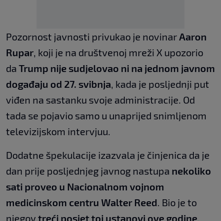
Pozornost javnosti privukao je novinar
Aaron
Rupar
, koji je na društvenoj mreži X upozorio
da
Trump nije sudjelovao ni na jednom javnom
događaju od 27. svibnja
, kada je posljednji put
viđen na sastanku svoje administracije. Od
tada se pojavio samo u unaprijed snimljenom
televizijskom intervjuu.
Dodatne špekulacije izazvala je činjenica da je
dan prije posljednjeg javnog nastupa
nekoliko
sati proveo u Nacionalnom vojnom
medicinskom centru Walter Reed
. Bio je to
njegov
treći posjet toj ustanovi ove godine
.