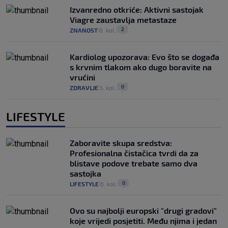
Izvanredno otkriće: Aktivni sastojak
Viagre zaustavlja metastaze
2
ZNANOST
6. kol.
|
|
Kardiolog upozorava: Evo što se događa
s krvnim tlakom ako dugo boravite na
vrućini
0
ZDRAVLJE
5. kol.
|
|
LIFESTYLE
Zaboravite skupa sredstva:
Profesionalna čistačica tvrdi da za
blistave podove trebate samo dva
sastojka
0
LIFESTYLE
6. kol.
|
|
Ovo su najbolji europski "drugi gradovi"
koje vrijedi posjetiti. Među njima i jedan