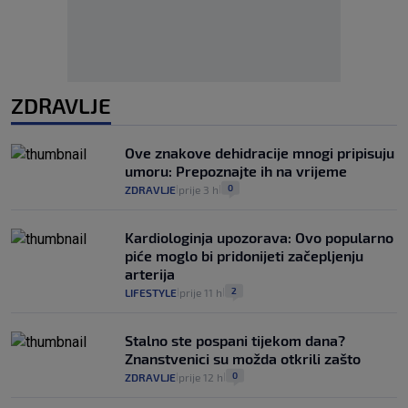
ZDRAVLJE
Ove znakove dehidracije mnogi pripisuju
umoru: Prepoznajte ih na vrijeme
0
ZDRAVLJE
prije 3 h
|
|
Kardiologinja upozorava: Ovo popularno
piće moglo bi pridonijeti začepljenju
arterija
2
LIFESTYLE
prije 11 h
|
|
Stalno ste pospani tijekom dana?
Znanstvenici su možda otkrili zašto
0
ZDRAVLJE
prije 12 h
|
|