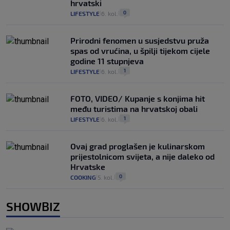
hrvatski
0
LIFESTYLE
6. kol.
|
|
Prirodni fenomen u susjedstvu pruža
spas od vrućina, u špilji tijekom cijele
godine 11 stupnjeva
1
LIFESTYLE
6. kol.
|
|
FOTO, VIDEO/ Kupanje s konjima hit
među turistima na hrvatskoj obali
1
LIFESTYLE
6. kol.
|
|
Ovaj grad proglašen je kulinarskom
prijestolnicom svijeta, a nije daleko od
Hrvatske
0
COOKING
5. kol.
|
|
SHOWBIZ