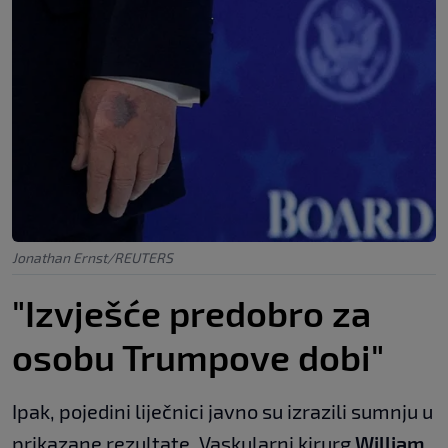
Jonathan Ernst/REUTERS
"Izvješće predobro za
osobu Trumpove dobi"
Ipak, pojedini liječnici javno su izrazili sumnju u
prikazane rezultate. Vaskularni kirurg
William