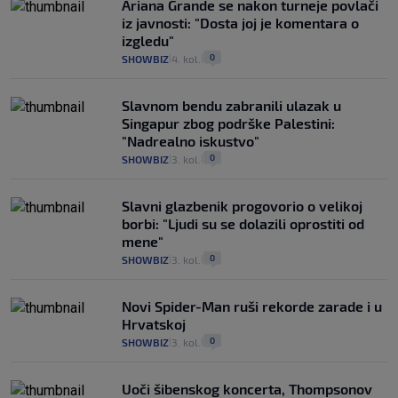
Ariana Grande se nakon turneje povlači
iz javnosti: "Dosta joj je komentara o
izgledu"
0
SHOWBIZ
4. kol.
|
|
Slavnom bendu zabranili ulazak u
Singapur zbog podrške Palestini:
"Nadrealno iskustvo"
0
SHOWBIZ
3. kol.
|
|
Slavni glazbenik progovorio o velikoj
borbi: "Ljudi su se dolazili oprostiti od
mene"
0
SHOWBIZ
3. kol.
|
|
Novi Spider-Man ruši rekorde zarade i u
Hrvatskoj
0
SHOWBIZ
3. kol.
|
|
Uoči šibenskog koncerta, Thompsonov