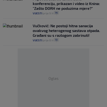
konferenciju, prikazan i video iz Knina:
"Zašto DORH ne poduzima mjere?"
14
VIJESTI
prije 9 h
|
|
Vučković: Ne postoji hitna sanacija
ovakvog heterogenog sastava otpada.
Građani su s razlogom zabrinuti!
13
VIJESTI
prije 8 h
|
|
Oglas