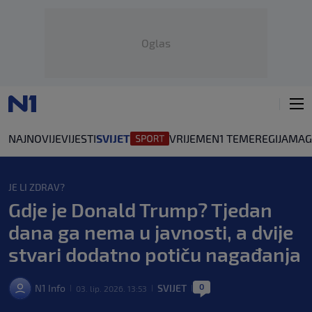
Oglas
NAJNOVIJE
VIJESTI
SVIJET
VRIJEME
N1 TEME
REGIJA
MAG
JE LI ZDRAV?
Gdje je Donald Trump? Tjedan
dana ga nema u javnosti, a dvije
stvari dodatno potiču nagađanja
0
N1 Info
SVIJET
03. lip. 2026. 13:53
|
|
|