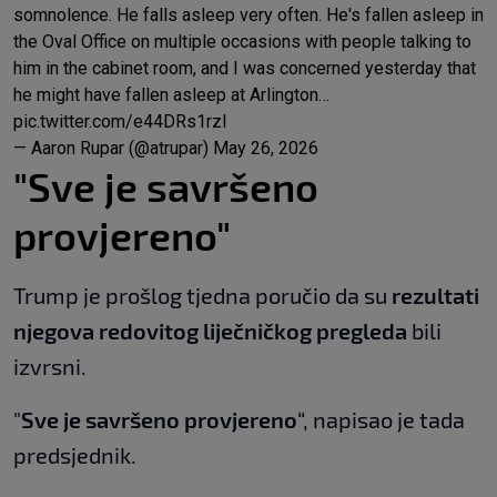
somnolence. He falls asleep very often. He's fallen asleep in
the Oval Office on multiple occasions with people talking to
him in the cabinet room, and I was concerned yesterday that
he might have fallen asleep at Arlington…
pic.twitter.com/e44DRs1rzI
— Aaron Rupar (@atrupar)
May 26, 2026
"Sve je savršeno
provjereno"
Trump je prošlog tjedna poručio da su
rezultati
njegova redovitog liječničkog pregleda
bili
izvrsni.
"
Sve je savršeno provjereno
“, napisao je tada
predsjednik.