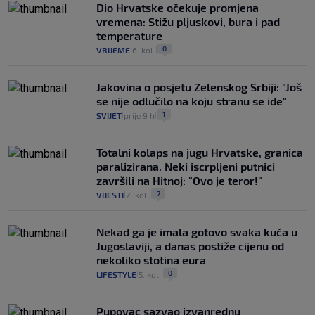
Dio Hrvatske očekuje promjena
vremena: Stižu pljuskovi, bura i pad
temperature
0
VRIJEME
6. kol.
|
|
Jakovina o posjetu Zelenskog Srbiji: "Još
se nije odlučilo na koju stranu se ide"
1
SVIJET
prije 9 h
|
|
Totalni kolaps na jugu Hrvatske, granica
paralizirana. Neki iscrpljeni putnici
završili na Hitnoj: "Ovo je teror!"
7
VIJESTI
2. kol.
|
|
Nekad ga je imala gotovo svaka kuća u
Jugoslaviji, a danas postiže cijenu od
nekoliko stotina eura
0
LIFESTYLE
5. kol.
|
|
Pupovac sazvao izvanrednu