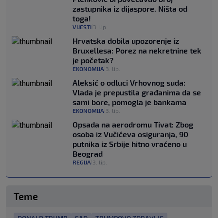
zastupnika iz dijaspore. Ništa od
toga!
VIJESTI
3. lip.
|
Hrvatska dobila upozorenje iz
Bruxellesa: Porez na nekretnine tek
je početak?
EKONOMIJA
3. lip.
|
Aleksić o odluci Vrhovnog suda:
Vlada je prepustila građanima da se
sami bore, pomogla je bankama
EKONOMIJA
3. lip.
|
Opsada na aerodromu Tivat: Zbog
osoba iz Vučićeva osiguranja, 90
putnika iz Srbije hitno vraćeno u
Beograd
REGIJA
3. lip.
|
Teme