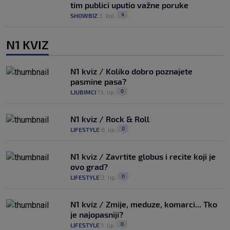
tim publici uputio važne poruke
4
SHOWBIZ
3. kol.
|
|
N1 KVIZ
N1 kviz / Koliko dobro poznajete
pasmine pasa?
0
LJUBIMCI
13. lip.
|
|
N1 kviz / Rock & Roll
0
LIFESTYLE
8. lip.
|
|
N1 kviz / Zavrtite globus i recite koji je
ovo grad?
0
LIFESTYLE
2. lip.
|
|
N1 kviz / Zmije, meduze, komarci... Tko
je najopasniji?
0
LIFESTYLE
1. lip.
|
|