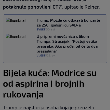
potaknulo ponovljeni CT
?“, upitao je Reiner.
Trump: Možda ću otkazati koncerte
za 250. godišnjicu SAD-a
SVIJET
30. svi.
|
U pripremi novčanica s likom
Trumpa. Stručnjak: "Postoji velika
prepreka. Ako prođe, bit će to dva
presedana"
VIJESTI
29. svi.
|
Bijela kuća: Modrice su
od aspirina i brojnih
rukovanja
Trump je najstarija osoba koja je preuzela