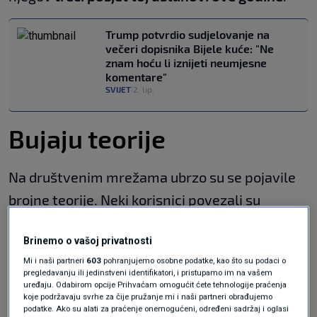
Trump potvrdio sudjelovanje na
večeri dopisnika Bijele kuće: "Ne
znam hoću li iznijeti neumjesne
komentare"
SVIJET
2. lip.
|
Bujaju teorije
Na društvenim mrežama ubrzo su se pojavile
brojne teorije. Neki korisnici povezali su
predsjednikovo izbivanje iz javnosti s
ranijim
Brinemo o vašoj privatnosti
nagađanjima o modricama
koje su više puta
Mi i naši partneri
603
pohranjujemo osobne podatke, kao što su podaci o
primijećene na njegovim rukama.
pregledavanju ili jedinstveni identifikatori, i pristupamo im na vašem
uređaju. Odabirom opcije Prihvaćam omogućit ćete tehnologije praćenja
koje podržavaju svrhe za čije pružanje mi i naši partneri obrađujemo
"Prvi je u mjesecu, vrijeme je za njegove
podatke. Ako su alati za praćenje onemogućeni, određeni sadržaj i oglasi