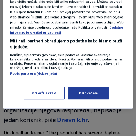
mjesečne tretmane.
Očekujte velike modrice
koje vidite možda više neće biti toliko relevantni za vas. Možete se vratiti
na ovaj izbornik kako biste izmijenili svoje odabire ili povukli pristanak u
na njegovim rukama i otvorene rane na
bilo kojem trenutku klikom na Upravljaj postavkama poveznicu pri dnu
web-stranice [ili plutajuće ikone u donjem lijevom kutu web stranice, ako
drugim dijelovima tijela
u narednih nekoliko
je primjenjivo]. Vaši će se odabiri primijeniti kako je opisano u dijelu Web-
mjesto. Za više pojedinosti pogledajte našu Politiku privatnosti.
Dodatne
dana“, napisao je jedan korisnik.
informacije o vašoj privatnosti
Mi i naši partneri obrađujemo podatke kako bismo pružili
Drugi su istaknuli kako je neuobičajeno da
sljedeće:
predsjednik SAD-a toliko dugo nema javnih
Korištenje preciznih geolokacijskih podataka. Aktivno skeniranje
karakteristika uređaja za identifikaciju. Pohrana i/ili pristup podacima na
uređaju. Personalizirano oglašavanje i sadržaj, mjerenje oglašavanja i
nastupa.
sadržaja, uvidi u publiku i razvoj usluga.
Popis partnera (dobavljača)
"Šest dana bez javnih nastupa čini se kao dugo
razdoblje za predsjednika. Pitam se postoji li
Prikaži svrhe
Prihvaćam
neki razlog ili je to jednostavno novi način
organizacije njegova rasporeda“, napisao je
jedan korisnik, piše
Dnevnik.hr
.
Dr. Jonathan Reiner: "The president has severe daytime