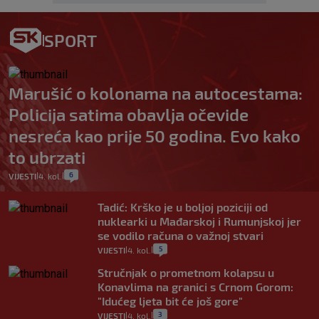
SPORT
Marušić o kolonama na autocestama:
Policija satima obavlja očevide
nesreća kao prije 50 godina. Evo kako
to ubrzati
6
VIJESTI
4. kol.
|
|
Tadić: Krško je u boljoj poziciji od
nuklearki u Mađarskoj i Rumunjskoj jer
se vodilo računa o važnoj stvari
5
VIJESTI
4. kol.
|
|
Stručnjak o prometnom kolapsu u
Konavlima na granici s Crnom Gorom:
"Idućeg ljeta bit će još gore"
3
VIJESTI
4. kol.
|
|