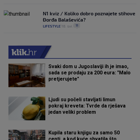
N1 kviz / Koliko dobro poznajete stihove
Đorđa Balaševića?
11
LIFESTYLE
18. svi.
|
|
Svaki dom u Jugoslaviji ih je imao,
sada se prodaju za 200 eura: "Malo
pretjerujete"
Ljudi su počeli stavljati limun
pokraj kreveta: Tvrde da rješava
jedan veliki problem
Kupila staru knjigu za samo 50
centi, a kod kuće shvatila što