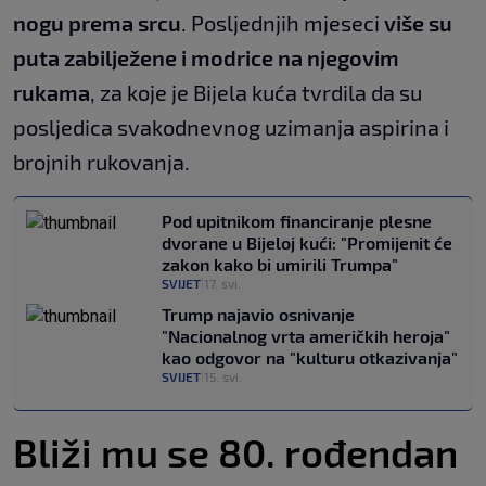
nogu prema srcu
. Posljednjih mjeseci
više su
puta zabilježene i modrice na njegovim
rukama
, za koje je Bijela kuća tvrdila da su
posljedica svakodnevnog uzimanja aspirina i
brojnih rukovanja.
Pod upitnikom financiranje plesne
dvorane u Bijeloj kući: "Promijenit će
zakon kako bi umirili Trumpa"
SVIJET
17. svi.
|
Trump najavio osnivanje
"Nacionalnog vrta američkih heroja"
kao odgovor na "kulturu otkazivanja"
SVIJET
15. svi.
|
Bliži mu se 80. rođendan