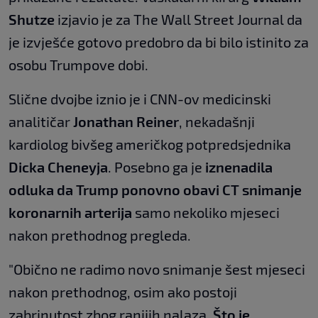
Shutze
izjavio je za The Wall Street Journal da
je izvješće gotovo predobro da bi bilo istinito za
osobu Trumpove dobi.
Slične dvojbe iznio je i CNN-ov medicinski
analitičar
Jonathan Reiner
, nekadašnji
kardiolog bivšeg američkog potpredsjednika
Dicka Cheneyja
. Posebno ga je
iznenadila
odluka da Trump ponovno obavi CT snimanje
koronarnih arterija
samo nekoliko mjeseci
nakon prethodnog pregleda.
"Obično ne radimo novo snimanje šest mjeseci
nakon prethodnog, osim ako postoji
zabrinutost zbog ranijih nalaza.
Što je