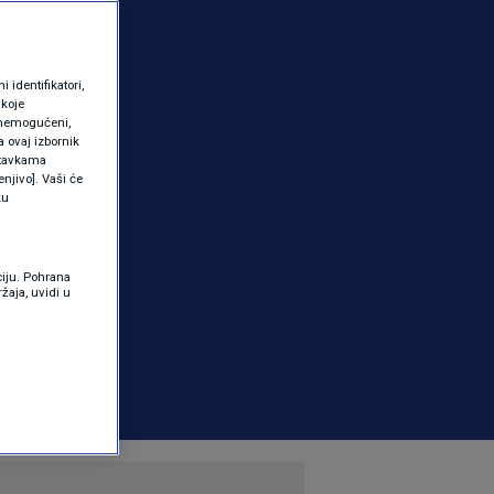
identifikatori,
 koje
 onemogućeni,
a ovaj izbornik
ostavkama
njivo]. Vaši će
ku
ciju. Pohrana
žaja, uvidi u