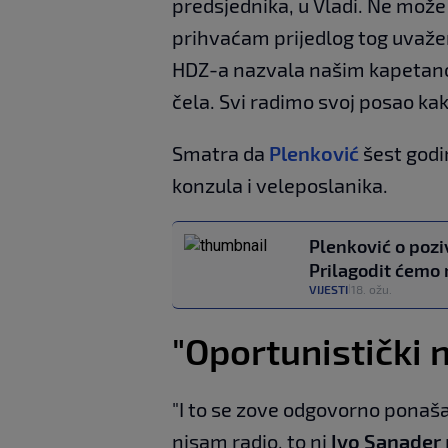
predsjednika, u Vladi. Ne može b
prihvaćam prijedlog tog uvaženo
HDZ-a nazvala našim kapetanom,
čela. Svi radimo svoj posao ka
Smatra da
Plenković
šest godi
konzula i veleposlanika.
Plenković o pozi
Prilagodit ćemo
VIJESTI
18. ožu.
|
"Oportunistički n
"I to se zove odgovorno ponaša
nisam radio, to ni
Ivo Sanader