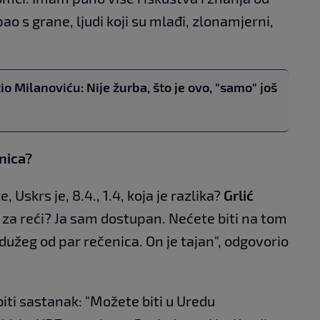
pao s grane, ljudi koji su mlađi, zlonamjerni,
o Milanoviću: Nije žurba, što je ovo, "samo" još
dnica?
, Uskrs je, 8.4., 1.4, koja je razlika?
Grlić
a reći? Ja sam dostupan. Nećete biti na tom
dužeg od par rečenica. On je tajan", odgovorio
biti sastanak: "Možete biti u Uredu