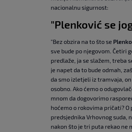
nacionalnu sigurnost:
"Plenković se jo
"Bez obzira na to što se
Plenko
sve bude po njegovom. Četiri go
predlaže, ja se slažem, treba s
je napet da to bude odmah, zaš
da smo izletjeli iz tramvaja, o
osobno. Ako ćemo o odugovlačen
mnom da dogovorimo raspored 
hoćemo o rokovima pričati? O p
predsjednika Vrhovnog suda, 
nakon što je tri puta rekao ne m