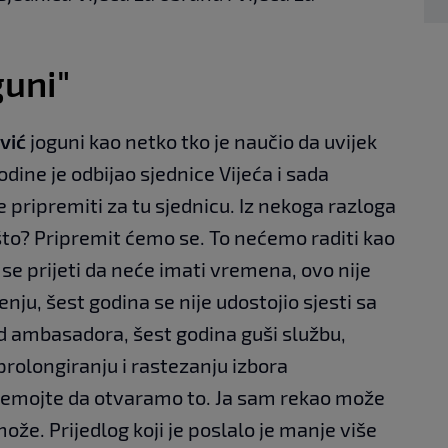
guni"
vić
joguni kao netko tko je naučio da uvijek
dine je odbijao sjednice Vijeća i sada
e pripremiti za tu sjednicu. Iz nekoga razloga
to? Pripremit ćemo se. To nećemo raditi kao
n se prijeti da neće imati vremena, ovo nije
ju, šest godina se nije udostojio sjesti sa
ambasadora, šest godina guši službu,
rolongiranju i rastezanju izbora
nemojte da otvaramo to. Ja sam rekao može
ože. Prijedlog koji je poslalo je manje više