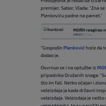
Predsjednik je rekao da stvarn
premijer, Sabor, Vlada: "Zna se
Plenkoviću padne na pamet."
MORH reagirao na
VIJESTI
15. ožu.
|
"Gospodin
Plenković
hoće da to
dodao je.
Osvrnuo se i na optužbe iz
MO
pripadnika Oružanih snaga: "Svi
što im fali. Netko očajan i zlon
veleizdaja ja kada državni insp
veleizdaja. Veleizdaja je nešto
veleizdajnika, to su naročiti m