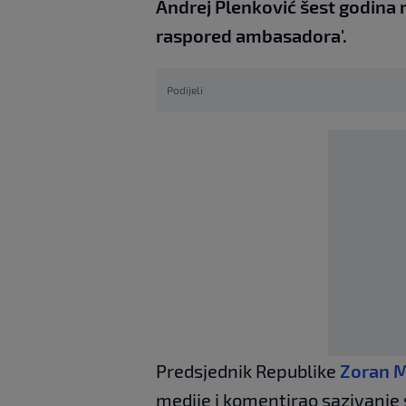
Andrej Plenković šest godina ni
raspored ambasadora'.
Podijeli
Predsjednik Republike
Zoran M
medije i komentirao sazivanje s