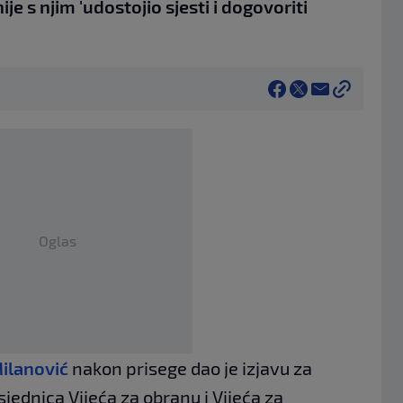
je s njim 'udostojio sjesti i dogovoriti
Oglas
ilanović
nakon prisege dao je izjavu za
jednica Vijeća za obranu i Vijeća za