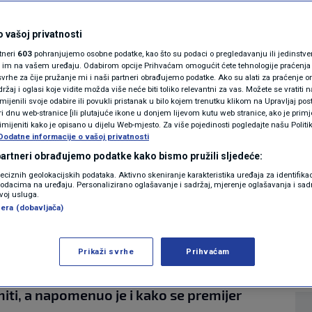
MAGAZIN
enkoviću: "Da lupim
N1 KOMENTAR
 vašoj privatnosti
rtneri
603
pohranjujemo osobne podatke, kao što su podaci o pregledavanju ili jedinstveni 
im kada to njemu
KOLUMNE
o im na vašem uređaju. Odabirom opcije Prihvaćam omogućit ćete tehnologije praćenja
vrhe za čije pružanje mi i naši partneri obrađujemo podatke. Ako su alati za praćenje
žaj i oglasi koje vidite možda više neće biti toliko relevantni za vas. Možete se vratiti n
et?
N1(DIS)INFO
zmijenili svoje odabire ili povukli pristanak u bilo kojem trenutku klikom na Upravljaj p
i dnu web-stranice [ili plutajuće ikone u donjem lijevom kutu web stranice, ako je primje
KLIMATSKE PROMJENE
rimijeniti kako je opisano u dijelu Web-mjesto. Za više pojedinosti pogledajte našu Politi
Dodatne informacije o vašoj privatnosti
13
VIJESTI
komentara
|
|
FOTO
 partneri obrađujemo podatke kako bismo pružili sljedeće:
reciznih geolokacijskih podataka. Aktivno skeniranje karakteristika uređaja za identifika
p podacima na uređaju. Personalizirano oglašavanje i sadržaj, mjerenje oglašavanja i sadr
VIDEO
Više
zvoj usluga.
era (dobavljača)
ilanović u petak je ponovio svoj stav da
Prikaži svrhe
Prihvaćam
om Vijeća za nacionalnu sigurnost i Vijeća za
iti, a napomenuo je i kako se premijer