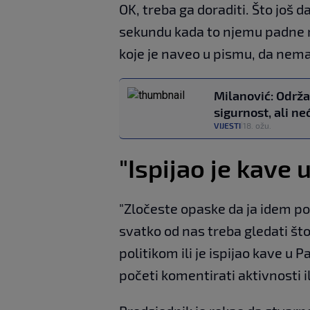
OK, treba ga doraditi. Što još
sekundu kada to njemu padne n
koje je naveo u pismu, da nema
Milanović: Održa
sigurnost, ali n
VIJESTI
18. ožu.
|
"Ispijao je kave 
"Zločeste opaske da ja idem po
svatko od nas treba gledati što 
politikom ili je ispijao kave u 
početi komentirati aktivnosti il