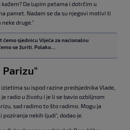
 da kažem? Da lupim petama i dotrčim u
a pamet. Nadam se da su njegovi motivi ti
 neke druge."
t ćemo sjednicu Vijeća za nacionalnu
ećemo se žuriti. Polako…
u Parizu"
 izletima su ispod razine predsjednika Vlade,
je radio u životu i je li se bavio ozbiljnom
Parizu, sad radimo to što radimo. Mogu ja
i poziranja nekih ljudi", dodao je.