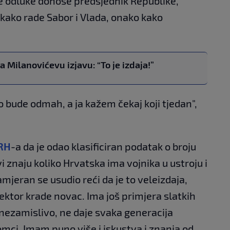
e odluke donose predsjednik Republike,
 kako rade Sabor i Vlada, onako kako
 Milanovićevu izjavu: “To je izdaja!”
 bude odmah, a ja kažem čekaj koji tjedan",
RH
-a da je odao klasificiran podatak o broju
 znaju koliko Hrvatska ima vojnika u ustroju i
amjeran se usudio reći da je to veleizdaja,
ektor krade novac. Ima još primjera slatkih
 nezamislivo, ne daje svaka generacija
omci. Imam puno više i iskustva i znanja od