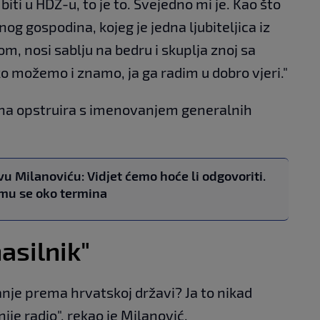
iti u HDZ-u, to je to. Svejedno mi je. Kao što
g gospodina, kojeg je jedna ljubiteljica iz
 nosi sablju na bedru i skuplja znoj sa
ko možemo i znamo, ja ga radim u dobro vjeri."
na opstruira s imenovanjem generalnih
vu Milanoviću: Vidjet ćemo hoće li odgovoriti.
 mu se oko termina
asilnik"
nje prema hrvatskoj državi? Ja to nikad
nije radio", rekao je Milanović.