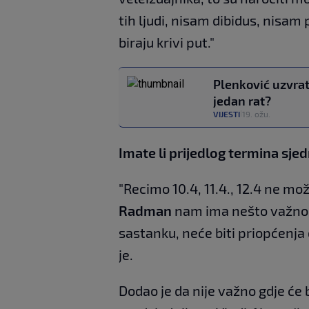
tih ljudi, nisam dibidus, nisam 
biraju krivi put."
Plenković uzvrati
jedan rat?
VIJESTI
19. ožu.
|
Imate li prijedlog termina sje
"Recimo 10.4, 11.4., 12.4 ne može
Radman
nam ima nešto važno z
sastanku, neće biti priopćenja 
je.
Dodao je da nije važno gdje će 